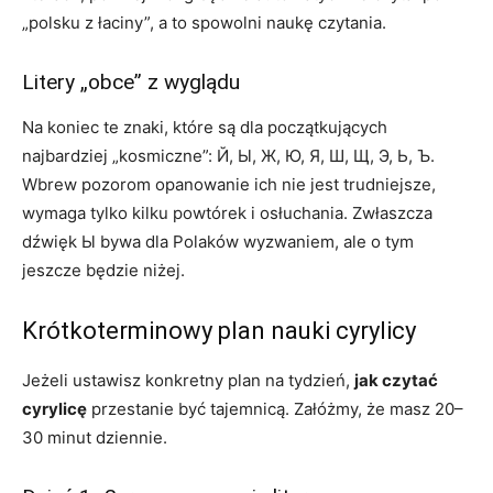
„polsku z łaciny”, a to spowolni naukę czytania.
Litery „obce” z wyglądu
Na koniec te znaki, które są dla początkujących
najbardziej „kosmiczne”: Й, Ы, Ж, Ю, Я, Ш, Щ, Э, Ь, Ъ.
Wbrew pozorom opanowanie ich nie jest trudniejsze,
wymaga tylko kilku powtórek i osłuchania. Zwłaszcza
dźwięk Ы bywa dla Polaków wyzwaniem, ale o tym
jeszcze będzie niżej.
Krótkoterminowy plan nauki cyrylicy
Jeżeli ustawisz konkretny plan na tydzień,
jak czytać
cyrylicę
przestanie być tajemnicą. Załóżmy, że masz 20–
30 minut dziennie.