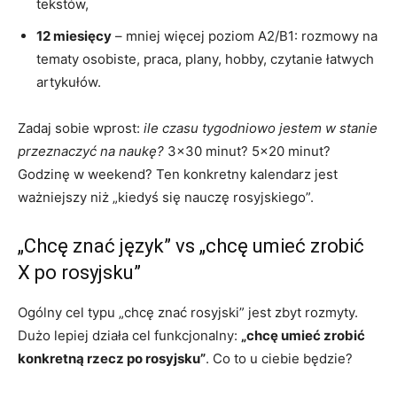
tekstów,
12 miesięcy
– mniej więcej poziom A2/B1: rozmowy na
tematy osobiste, praca, plany, hobby, czytanie łatwych
artykułów.
Zadaj sobie wprost:
ile czasu tygodniowo jestem w stanie
przeznaczyć na naukę?
3×30 minut? 5×20 minut?
Godzinę w weekend? Ten konkretny kalendarz jest
ważniejszy niż „kiedyś się nauczę rosyjskiego”.
„Chcę znać język” vs „chcę umieć zrobić
X po rosyjsku”
Ogólny cel typu „chcę znać rosyjski” jest zbyt rozmyty.
Dużo lepiej działa cel funkcjonalny:
„chcę umieć zrobić
konkretną rzecz po rosyjsku”
. Co to u ciebie będzie?