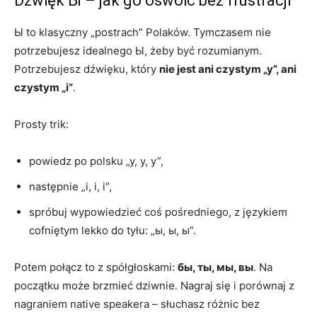
Dźwięk Ы – jak go oswoić bez frustracji
Ы to klasyczny „postrach” Polaków. Tymczasem nie
potrzebujesz idealnego Ы, żeby być rozumianym.
Potrzebujesz dźwięku, który
nie jest ani czystym „y”, ani
czystym „i”
.
Prosty trik:
powiedz po polsku „y, y, y”,
następnie „i, i, i”,
spróbuj wypowiedzieć coś pośredniego, z językiem
cofniętym lekko do tyłu: „ы, ы, ы”.
Potem połącz to z spółgłoskami:
бы, ты, мы, вы
. Na
początku może brzmieć dziwnie. Nagraj się i porównaj z
nagraniem native speakera – słuchasz różnic bez