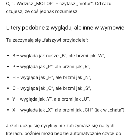
О, Т. Widzisz „МОТОР” – czytasz „motor”. Od razu
czujesz, że coś jednak rozumiesz.
Litery podobne z wyglądu, ale inne w wymowie
Tu zaczynają się „fałszywi przyjaciele”:
В – wygląda jak nasze „B”, ale brzmi jak „W”,
Р – wygląda jak „P”, ale brzmi jak „R”,
Н – wygląda jak „H”, ale brzmi jak „N”,
С – wygląda jak „C”, ale brzmi jak „S”,
У – wygląda jak „Y”, ale brzmi jak „U”,
Х – wygląda jak „X”, ale brzmi jak „CH” (jak w „chata”).
Jeżeli ucząc się cyrylicy nie zatrzymasz się na tych
literach, później mózg będzie automatycznie czytał po