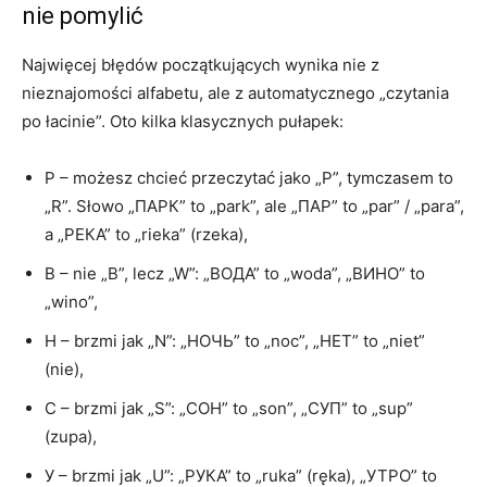
nie pomylić
Najwięcej błędów początkujących wynika nie z
nieznajomości alfabetu, ale z automatycznego „czytania
po łacinie”. Oto kilka klasycznych pułapek:
Р – możesz chcieć przeczytać jako „P”, tymczasem to
„R”. Słowo „ПАРК” to „park”, ale „ПАР” to „par” / „para”,
a „РЕКА” to „rieka” (rzeka),
В – nie „B”, lecz „W”: „ВОДА” to „woda”, „ВИНО” to
„wino”,
Н – brzmi jak „N”: „НОЧЬ” to „noc”, „НЕТ” to „niet”
(nie),
С – brzmi jak „S”: „СОН” to „son”, „СУП” to „sup”
(zupa),
У – brzmi jak „U”: „РУКА” to „ruka” (ręka), „УТРО” to