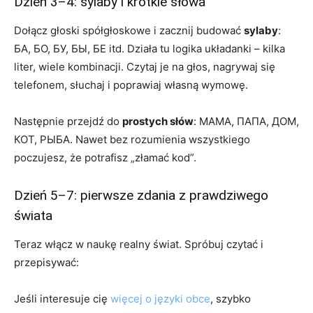
Dzień 3–4: sylaby i krótkie słowa
Dołącz głoski spółgłoskowe i zacznij budować
sylaby
:
БА, БО, БУ, БЫ, БЕ itd. Działa tu logika układanki – kilka
liter, wiele kombinacji. Czytaj je na głos, nagrywaj się
telefonem, słuchaj i poprawiaj własną wymowę.
Następnie przejdź do
prostych słów
: МАМА, ПАПА, ДОМ,
КОТ, РЫБА. Nawet bez rozumienia wszystkiego
poczujesz, że potrafisz „złamać kod”.
Dzień 5–7: pierwsze zdania z prawdziwego
świata
Teraz włącz w naukę realny świat. Spróbuj czytać i
przepisywać:
Jeśli interesuje cię
więcej o języki obce
, szybko