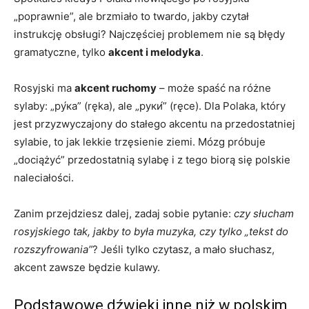
„poprawnie”, ale brzmiało to twardo, jakby czytał
instrukcję obsługi? Najczęściej problemem nie są błędy
gramatyczne, tylko
akcent i melodyka
.
Rosyjski ma
akcent ruchomy
– może spaść na różne
sylaby: „ру́ка” (ręka), ale „руки́” (ręce). Dla Polaka, który
jest przyzwyczajony do stałego akcentu na przedostatniej
sylabie, to jak lekkie trzęsienie ziemi. Mózg próbuje
„dociążyć” przedostatnią sylabę i z tego biorą się polskie
naleciałości.
Zanim przejdziesz dalej, zadaj sobie pytanie:
czy słucham
rosyjskiego tak, jakby to była muzyka, czy tylko „tekst do
rozszyfrowania”
? Jeśli tylko czytasz, a mało słuchasz,
akcent zawsze będzie kulawy.
Podstawowe dźwięki inne niż w polskim