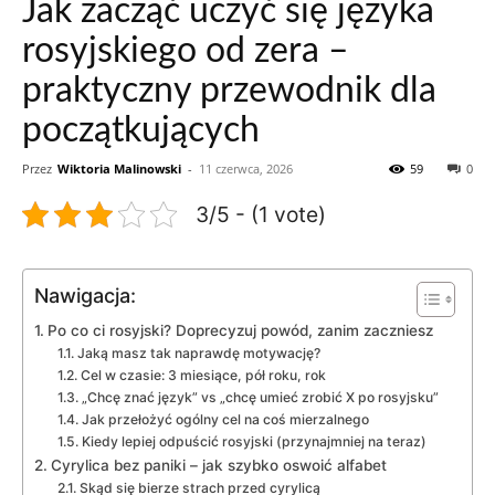
Jak zacząć uczyć się języka
rosyjskiego od zera –
praktyczny przewodnik dla
początkujących
Przez
Wiktoria Malinowski
-
11 czerwca, 2026
59
0
3/5 - (1 vote)
Nawigacja:
Po co ci rosyjski? Doprecyzuj powód, zanim zaczniesz
Jaką masz tak naprawdę motywację?
Cel w czasie: 3 miesiące, pół roku, rok
„Chcę znać język” vs „chcę umieć zrobić X po rosyjsku”
Jak przełożyć ogólny cel na coś mierzalnego
Kiedy lepiej odpuścić rosyjski (przynajmniej na teraz)
Cyrylica bez paniki – jak szybko oswoić alfabet
Skąd się bierze strach przed cyrylicą