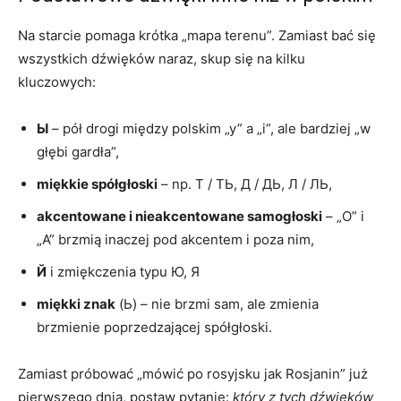
Na starcie pomaga krótka „mapa terenu”. Zamiast bać się
wszystkich dźwięków naraz, skup się na kilku
kluczowych:
Ы
– pół drogi między polskim „y” a „i”, ale bardziej „w
głębi gardła”,
miękkie spółgłoski
– np. Т / ТЬ, Д / ДЬ, Л / ЛЬ,
akcentowane i nieakcentowane samogłoski
– „O” i
„A” brzmią inaczej pod akcentem i poza nim,
Й
i zmiękczenia typu Ю, Я
miękki znak
(Ь) – nie brzmi sam, ale zmienia
brzmienie poprzedzającej spółgłoski.
Zamiast próbować „mówić po rosyjsku jak Rosjanin” już
pierwszego dnia, postaw pytanie:
który z tych dźwięków