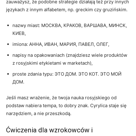
zauważysz, że podobne strategie działają też przy innych
językach z innym alfabetem, np. greckim czy gruzińskim.
nazwy miast: МОСКВА, КРАКОВ, ВАРШАВА, МИНСК,
КИЕВ,
imiona: АННА, ИВАН, МАРИЯ, ПАВЕЛ, ОЛЕГ,
napisy na opakowaniach (znajdziesz wiele produktów
z rosyjskimi etykietami w marketach),
proste zdania typu: ЭТО ДОМ. ЭТО КОТ. ЭТО МОЙ
ДОМ.
Jeśli masz wrażenie, że twoja nauka rosyjskiego od
podstaw nabiera tempa, to dobry znak. Cyrylica staje się
narzędziem, a nie przeszkodą.
Ćwiczenia dla wzrokowców i