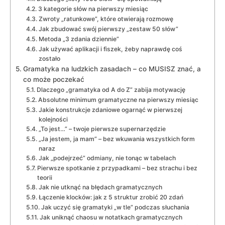
3 kategorie słów na pierwszy miesiąc
Zwroty „ratunkowe”, które otwierają rozmowę
Jak zbudować swój pierwszy „zestaw 50 słów”
Metoda „3 zdania dziennie”
Jak używać aplikacji i fiszek, żeby naprawdę coś
zostało
Gramatyka na ludzkich zasadach – co MUSISZ znać, a
co może poczekać
Dlaczego „gramatyka od A do Z” zabija motywację
Absolutne minimum gramatyczne na pierwszy miesiąc
Jakie konstrukcje zdaniowe ogarnąć w pierwszej
kolejności
„To jest…” – twoje pierwsze supernarzędzie
„Ja jestem, ja mam” – bez wkuwania wszystkich form
naraz
Jak „podejrzeć” odmiany, nie tonąc w tabelach
Pierwsze spotkanie z przypadkami – bez strachu i bez
teorii
Jak nie utknąć na błędach gramatycznych
Łączenie klocków: jak z 5 struktur zrobić 20 zdań
Jak uczyć się gramatyki „w tle” podczas słuchania
Jak uniknąć chaosu w notatkach gramatycznych