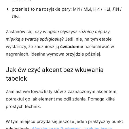
przenieś to na rosyjskie pary: МИ / МЫ, НИ / НЫ, ЛИ /
ЛЫ.
Zastanów się:
czy w ogóle słyszysz różnicę między
miękką a twardą spółgłoską
? Jeśli nie, na tym etapie
wystarczy, że zaczniesz ją
świadomie
nasłuchiwać w
nagraniach. Idealna wymowa przyjdzie później.
Jak ćwiczyć akcent bez wkuwania
tabelek
Zamiast wertować listy słów z zaznaczonym akcentem,
potraktuj go jak element melodii zdania. Pomaga kilka
prostych technik:
W tym miejscu przyda się jeszcze jeden praktyczny punkt
odniesienia:
Wędrówka po Bucharze – krok po kroku
.