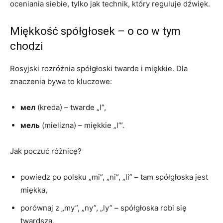
oceniania siebie, tylko jak technik, który reguluje dźwięk.
Miękkość spółgłosek – o co w tym
chodzi
Rosyjski rozróżnia spółgłoski twarde i miękkie. Dla
znaczenia bywa to kluczowe:
мел
(kreda) – twarde „l”,
мель
(mielizna) – miękkie „l’”.
Jak poczuć różnicę?
powiedz po polsku „mi”, „ni”, „li” – tam spółgłoska jest
miękka,
porównaj z „my”, „ny”, „ly” – spółgłoska robi się
twardsza,