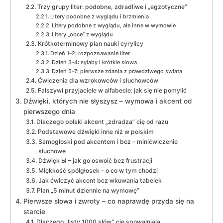
Trzy grupy liter: podobne, zdradliwe i „egzotyczne”
Litery podobne z wyglądu i brzmienia
Litery podobne z wyglądu, ale inne w wymowie
Litery „obce” z wyglądu
Krótkoterminowy plan nauki cyrylicy
Dzień 1–2: rozpoznawanie liter
Dzień 3–4: sylaby i krótkie słowa
Dzień 5–7: pierwsze zdania z prawdziwego świata
Ćwiczenia dla wzrokowców i słuchowców
Fałszywi przyjaciele w alfabecie: jak się nie pomylić
Dźwięki, których nie słyszysz – wymowa i akcent od
pierwszego dnia
Dlaczego polski akcent „zdradza” cię od razu
Podstawowe dźwięki inne niż w polskim
Samogłoski pod akcentem i bez – minićwiczenie
słuchowe
Dźwięk Ы – jak go oswoić bez frustracji
Miękkość spółgłosek – o co w tym chodzi
Jak ćwiczyć akcent bez wkuwania tabelek
Plan „5 minut dziennie na wymowę”
Pierwsze słowa i zwroty – co naprawdę przyda się na
starcie
Dlaczego „listy 1000 słów” cię spowalniają