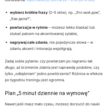
wybierz krótkie frazy
(2–5 słów), np. „Это мой дом”,
„Как дела?”,
powtarzaj je w rytmie
– możesz lekko klaskać lub
stukać palcem na akcentowanej sylabie,
nagrywaj całe zdania
, nie pojedyncze słowa – w
zdaniu akcent i intonacja współgrają.
Zadaj sobie pytanie:
czy powtarzam po nagraniu tak
długo, aż brzmienie zdania jest naprawdę podobne
, czy
tylko „odbębniam” jedno powtórzenie? Różnica w efekcie
po tygodniu treningu jest ogromna.
Plan „5 minut dziennie na wymowę”
Nawet jeśli masz mało czasu, możesz dorzucić do nauki