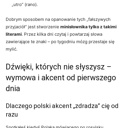
„utro” (rano).
Dobrym sposobem na opanowanie tych „fałszywych
przyjaciół” jest stworzenie
minisłownika tylko z takimi
literami
. Przez kilka dni czytaj i powtarzaj słowa
zawierające te znaki – po tygodniu mózg przestaje się
mylić.
Dźwięki, których nie słyszysz –
wymowa i akcent od pierwszego
dnia
Dlaczego polski akcent „zdradza” cię od
razu
Spotkałeś kiedyś Polaka mówiącego po rosyjsku