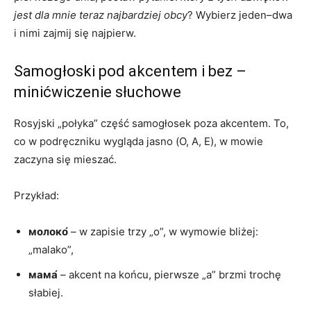
jest dla mnie teraz najbardziej obcy
? Wybierz jeden–dwa
i nimi zajmij się najpierw.
Samogłoski pod akcentem i bez –
minićwiczenie słuchowe
Rosyjski „połyka” część samogłosek poza akcentem. To,
co w podręczniku wygląda jasno (О, А, Е), w mowie
zaczyna się mieszać.
Przykład:
молоко́
– w zapisie trzy „o”, w wymowie bliżej:
„malako”,
мама́
– akcent na końcu, pierwsze „a” brzmi trochę
słabiej.