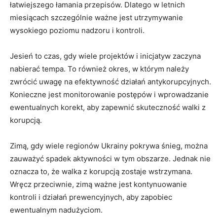
łatwiejszego łamania ​przepisów.​ Dlatego w letnich
miesiącach szczególnie ważne jest utrzymywanie
wysokiego poziomu ⁤nadzoru i kontroli.
Jesień to ⁢czas, gdy⁤ wiele projektów i inicjatyw ​zaczyna
nabierać tempa. To również okres, w którym należy⁤
zwrócić⁤ uwagę na‍ efektywność działań antykorupcyjnych.
Konieczne jest monitorowanie ⁤postępów i wprowadzanie
ewentualnych ⁤korekt, aby zapewnić skuteczność⁤ walki z
korupcją.
Zimą, gdy ⁢wiele regionów‌ Ukrainy pokrywa‍ śnieg, można
zauważyć spadek aktywności‌ w tym obszarze. ⁤Jednak ⁣nie⁣
oznacza to, że walka z korupcją zostaje wstrzymana.
Wręcz przeciwnie, zimą⁢ ważne jest kontynuowanie
kontroli i działań prewencyjnych, aby zapobiec
ewentualnym nadużyciom.