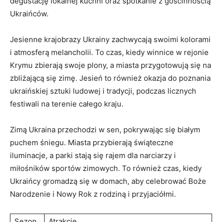
degustację lokalnej kuchni‍ oraz‌ spotkanie z gościnnością
Ukraińców.
Jesienne krajobrazy Ukrainy ​zachwycają swoimi kolorami
‍i atmosferą melancholii. To czas,​ kiedy winnice w rejonie
Krymu zbierają swoje plony,‌ a miasta przygotowują się ‌na
zbliżającą się zimę. Jesień to również okazja do poznania
ukraińskiej sztuki ludowej ‌i tradycji, podczas licznych
festiwali na ⁤terenie całego kraju.
Zimą Ukraina przechodzi w sen, pokrywając się białym
puchem śniegu.⁣ Miasta​ przybierają świąteczne
iluminacje,⁣ a⁣ parki stają⁤ się⁢ rajem ⁣dla narciarzy i
miłośników sportów ⁤zimowych. To również‍ czas, kiedy
Ukraińcy⁤ gromadzą się w domach, aby celebrować Boże‍
Narodzenie i Nowy Rok z ⁣rodziną i ⁣przyjaciółmi.
Sezon
Atrakcje