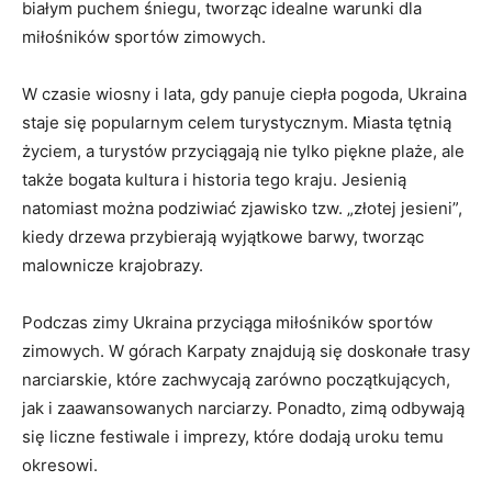
białym puchem śniegu, tworząc idealne warunki dla
miłośników sportów zimowych.
W czasie ​wiosny i lata,​ gdy panuje ciepła pogoda, ‍Ukraina
staje się popularnym ‍celem turystycznym. Miasta tętnią
życiem, a turystów przyciągają nie tylko piękne plaże, ale
także‍ bogata kultura​ i historia tego kraju. Jesienią
⁣natomiast⁢ można podziwiać zjawisko tzw. „złotej jesieni”,
kiedy⁢ drzewa przybierają⁤ wyjątkowe barwy, tworząc
malownicze krajobrazy.
Podczas zimy ​Ukraina przyciąga miłośników sportów
zimowych. W górach Karpaty znajdują się doskonałe⁤ trasy
narciarskie, ​które‍ zachwycają zarówno początkujących,
jak i ⁣zaawansowanych narciarzy. Ponadto, zimą ‌odbywają
się liczne festiwale i imprezy, które dodają ⁢uroku temu
okresowi.