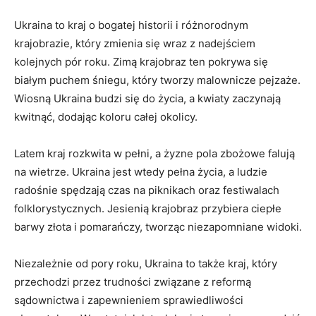
Ukraina to kraj o bogatej historii i różnorodnym ​
krajobrazie, który zmienia się wraz z nadejściem ​
kolejnych pór‌ roku. Zimą krajobraz ten pokrywa się
białym puchem śniegu, który tworzy malownicze pejzaże.
Wiosną Ukraina budzi się do życia, a kwiaty zaczynają
kwitnąć, ⁤dodając⁢ koloru całej okolicy.
Latem kraj rozkwita w pełni, a żyzne pola zbożowe falują
‌na wietrze. Ukraina ⁤jest wtedy pełna życia,‍ a⁤ ludzie
radośnie spędzają czas na piknikach oraz festiwalach
folklorystycznych. Jesienią krajobraz przybiera ciepłe
barwy złota i pomarańczy,⁢ tworząc niezapomniane ‍widoki.
Niezależnie od pory roku, Ukraina ⁣to także kraj, który
przechodzi przez trudności⁢ związane z‌ reformą
sądownictwa i zapewnieniem sprawiedliwości