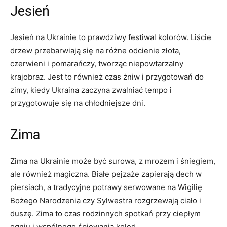
Jesień
Jesień na ⁤Ukrainie to prawdziwy festiwal kolorów. Liście
drzew⁤ przebarwiają się na różne odcienie złota,
czerwieni i pomarańczy, tworząc niepowtarzalny
krajobraz. Jest to również czas żniw⁢ i przygotowań ‌do
zimy, kiedy Ukraina zaczyna zwalniać⁢ tempo i⁤
przygotowuje się na⁢ chłodniejsze dni.
Zima
Zima na Ukrainie ‌może być ​surowa, z mrozem i śniegiem,
ale również magiczna. Białe⁤ pejzaże zapierają ​dech w
piersiach, a ⁤tradycyjne potrawy serwowane na Wigilię
Bożego Narodzenia​ czy‍ Sylwestra rozgrzewają ‍ciało i
duszę. Zima to czas ⁢rodzinnych spotkań przy ciepłym
ogniu i wspólnego⁢ śpiewania kolęd.