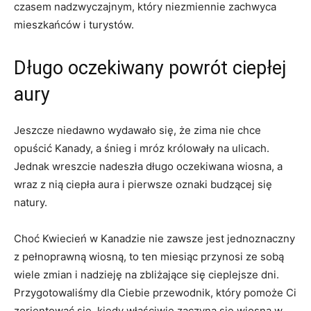
czasem nadzwyczajnym, który niezmiennie‌ zachwyca
mieszkańców i turystów.
Długo oczekiwany powrót ciepłej⁤
aury
Jeszcze niedawno wydawało się, że zima nie chce
opuścić Kanady, a śnieg i mróz⁤ królowały na ​ulicach.
‌Jednak wreszcie nadeszła długo oczekiwana wiosna, a
wraz⁢ z nią⁢ ciepła aura⁣ i pierwsze oznaki budzącej​ się
natury.
Choć Kwiecień w Kanadzie nie zawsze jest ‍jednoznaczny
z pełnoprawną⁤ wiosną, to ten miesiąc przynosi ze sobą
⁤wiele zmian i nadzieję na zbliżające się cieplejsze dni.
Przygotowaliśmy dla ⁢Ciebie przewodnik, który pomoże Ci
zorientować⁣ się, kiedy właściwie zaczyna się wiosna w