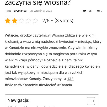
zaczyna się wiosna?
Przez
Turysta123
-
25 września, 2025
198
0
2/5 - (3 votes)
Witajcie, drodzy czytelnicy! Wiosna zbliża się wielkimi
krokami, a⁤ wraz z nią ⁣nadchodzi ⁣kwiecień – miesiąc, który
w Kanadzie ma niezwykłe ⁣znaczenie. Czy⁣ wiecie, kiedy
dokładnie rozpoczyna się ta ⁣magiczna pora roku w tym
wielkim kraju północy? Poznajcie z‌ nami tajniki
kanadyjskiej wiosny i dowiedzcie się, dlaczego kwiecień
jest ‍tak​ wyjątkowym miesiącem dla wszystkich
mieszkańców Kanady. Zaczynamy! 🌷🇨🇦
⁤#WiosnaWKanadzie #Kwiecień #Kanada
Nawigacja: