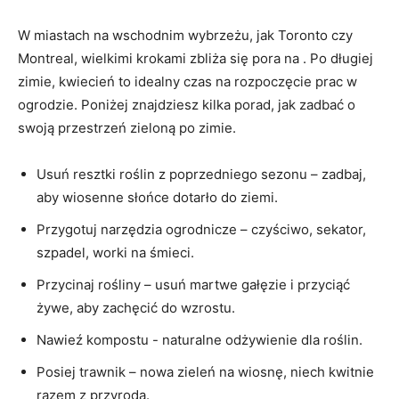
W​ miastach na wschodnim wybrzeżu, jak Toronto czy
Montreal, wielkimi ⁤krokami zbliża się pora na . Po długiej
zimie, kwiecień‌ to idealny czas na rozpoczęcie prac w
⁢ogrodzie. Poniżej znajdziesz‌ kilka porad, jak ⁤zadbać o
swoją przestrzeń zieloną po zimie.
Usuń resztki ⁤roślin z poprzedniego sezonu – ⁢zadbaj,
aby wiosenne słońce dotarło do ziemi.
Przygotuj narzędzia ogrodnicze – czyściwo, sekator,
szpadel, worki na⁤ śmieci.
Przycinaj rośliny – usuń martwe⁣ gałęzie i przyciąć
żywe, aby zachęcić do wzrostu.
Nawieź kompostu ​-⁤ naturalne ‌odżywienie dla roślin.
Posiej trawnik – nowa zieleń na wiosnę,⁤ niech kwitnie⁤
razem ⁢z ⁣przyrodą.