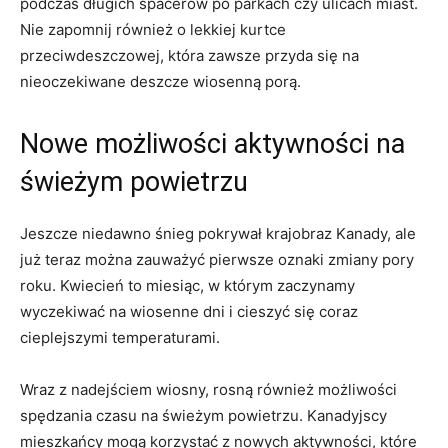
podczas‍ długich spacerów po parkach⁤ czy ulicach miast.
Nie zapomnij również o ​lekkiej kurtce
przeciwdeszczowej,⁤ która zawsze przyda się na
nieoczekiwane deszcze wiosenną​ porą.
Nowe możliwości aktywności na
świeżym powietrzu
Jeszcze niedawno śnieg pokrywał krajobraz ⁤Kanady, ale
już teraz można zauważyć pierwsze ⁤oznaki zmiany pory⁣
roku. ​Kwiecień to miesiąc,⁤ w którym zaczynamy⁢
wyczekiwać na wiosenne dni i cieszyć się coraz
‍cieplejszymi temperaturami.
Wraz z nadejściem⁣ wiosny, rosną⁢ również możliwości
spędzania czasu ‌na ‍świeżym powietrzu. Kanadyjscy
mieszkańcy mogą korzystać z nowych aktywności, które