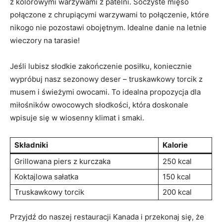
z ‍kolorowymi warzywami z patelni. Soczyste ​mięso‌
połączone⁢ z ​chrupiącymi warzywami to połączenie, które
nikogo nie pozostawi obojętnym. Idealne danie na letnie
wieczory na tarasie!
Jeśli lubisz słodkie zakończenie posiłku, koniecznie
wypróbuj nasz ‌sezonowy deser – truskawkowy ‍torcik z
musem i ‍świeżymi owocami. To idealna propozycja‌ dla
miłośników owocowych słodkości, która doskonale
wpisuje ⁤się w wiosenny klimat i smaki.
Składniki
Kalorie
Grillowana piers z kurczaka
250 kcal
Koktajlowa sałatka
150⁢ kcal
Truskawkowy torcik
200 kcal
Przyjdź do naszej restauracji Kanada i przekonaj‌ się, że