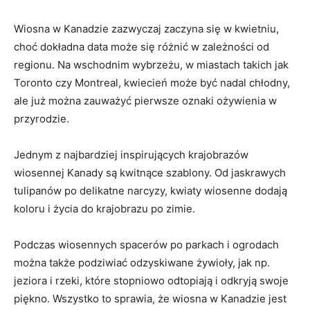
Wiosna w Kanadzie zazwyczaj zaczyna się w kwietniu,
choć dokładna data może się różnić⁢ w zależności od
regionu. Na wschodnim wybrzeżu, w miastach⁤ takich jak
‌Toronto czy Montreal, kwiecień może być nadal chłodny,
ale już można zauważyć pierwsze oznaki ożywienia w
przyrodzie.
Jednym z najbardziej inspirujących⁢ krajobrazów
wiosennej Kanady są kwitnące ‌szablony. Od jaskrawych
tulipanów po ‍delikatne narcyzy, kwiaty ⁢wiosenne dodają
koloru⁤ i życia do krajobrazu po zimie.
Podczas wiosennych spacerów po parkach i ‍ogrodach
można także podziwiać odzyskiwane żywioły, jak‍ np.
jeziora ⁢i ⁢rzeki, które stopniowo odtopiają i‍ odkryją⁢ swoje
piękno. Wszystko to sprawia, że⁣ wiosna w Kanadzie jest