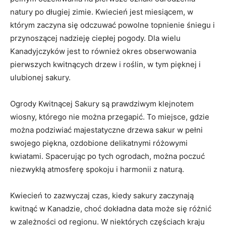
natury po długiej‍ zimie. ‍Kwiecień jest miesiącem, w
którym zaczyna się odczuwać powolne topnienie śniegu i
przynoszącej‍ nadzieję ciepłej pogody. Dla wielu
Kanadyjczyków jest to również ‍okres ⁤obserwowania
pierwszych kwitnących drzew i roślin, w tym pięknej i
ulubionej sakury.
Ogrody ⁢Kwitnącej​ Sakury są prawdziwym klejnotem
wiosny, którego nie można przegapić. ‌To miejsce, gdzie
można ‌podziwiać majestatyczne drzewa ⁤sakur w‍ pełni
swojego piękna, ozdobione delikatnymi ⁣różowymi
kwiatami. ‌Spacerując po tych ogrodach, można poczuć
niezwykłą atmosferę spokoju i harmonii z naturą.
Kwiecień to zazwyczaj⁣ czas, kiedy sakury zaczynają
kwitnąć w Kanadzie, choć dokładna data może się różnić
w zależności ‌od regionu. W niektórych częściach kraju