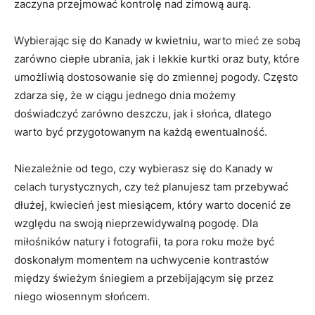
zaczyna przejmować kontrolę nad zimową aurą.
Wybierając się do Kanady w kwietniu, warto mieć ze‌ sobą
zarówno ciepłe ubrania,‍ jak ​i ​lekkie​ kurtki⁣ oraz buty,​ które‍
umożliwią dostosowanie się do zmiennej pogody. Często
zdarza się, że w ciągu jednego dnia możemy
doświadczyć zarówno‌ deszczu, jak‍ i słońca, dlatego
⁢warto być przygotowanym na ⁤każdą ewentualność.
Niezależnie od tego, czy wybierasz się do Kanady w
celach turystycznych, czy też planujesz tam przebywać
dłużej, kwiecień jest miesiącem, który warto⁢ docenić ze
względu na swoją‌ nieprzewidywalną pogodę. Dla
⁤miłośników natury i fotografii,‌ ta pora roku może być
⁣doskonałym momentem na uchwycenie kontrastów
między świeżym‍ śniegiem a ⁣przebijającym⁣ się przez
niego wiosennym słońcem.