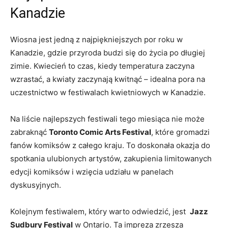
Kanadzie
Wiosna​ jest​ jedną z najpiękniejszych por roku w
Kanadzie, gdzie przyroda‍ budzi się do życia ‌po długiej
zimie. Kwiecień​ to⁢ czas, kiedy temperatura zaczyna
wzrastać,‍ a⁣ kwiaty zaczynają⁢ kwitnąć – idealna pora na
uczestnictwo ⁢w festiwalach kwietniowych‍ w Kanadzie.
Na liście ‌najlepszych festiwali‍ tego ⁢miesiąca nie może
zabraknąć
Toronto Comic Arts Festival
, ‍które gromadzi
fanów komiksów⁤ z całego kraju. To doskonała okazja do
spotkania ulubionych artystów, zakupienia limitowanych
edycji‍ komiksów ‍i ⁤wzięcia udziału w panelach
dyskusyjnych.
Kolejnym festiwalem, który warto odwiedzić, jest ‍
Jazz⁤
Sudbury Festival
w Ontario. Ta impreza zrzesza