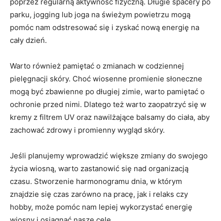
poprzez regularną aktywność fizyczną. Długie spacery po
parku, jogging lub‌ joga na świeżym powietrzu ​mogą
⁢pomóc​ nam‌ odstresować się i zyskać nową energię ‍na
‍cały dzień.
Warto również pamiętać o zmianach w codziennej
pielęgnacji skóry. Choć wiosenne promienie słoneczne
mogą być zbawienne po długiej zimie, ‍warto pamiętać o
ochronie przed nimi. Dlatego też warto zaopatrzyć się w
kremy z filtrem UV oraz ⁣nawilżające balsamy ‍do ⁣ciała, aby⁢
zachować zdrowy i promienny wygląd skóry.
Jeśli planujemy wprowadzić większe zmiany do swojego
życia wiosną, warto zastanowić się nad organizacją
czasu. Stworzenie harmonogramu dnia, w którym
znajdzie się ⁢czas zarówno na pracę, ‍jak i⁤ relaks czy
hobby, ​może pomóc nam ⁤lepiej⁣ wykorzystać energię
wiosny i osiągnąć nasze‌ cele.