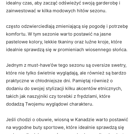
idealny czas, aby zacząć odświeżyć swoją garderobę i
⁤zainwestować w kilka modowych hitów sezonu.
często odzwierciedlają zmieniającą się pogodę‌ i potrzebę
komfortu. W tym sezonie warto⁤ postawić na⁢ jasne
⁣pastelowe kolory, lekkie tkaniny oraz luźne kroje, które
idealnie sprawdzą się w promieniach⁤ wiosennego słońca.
Jednym z⁤ must-have’ów ⁢tego sezonu⁤ są oversize swetry,
które nie tylko świetnie wyglądają, ale również są bardzo
praktyczne⁣ w chłodniejsze dni. ⁢Pamiętaj również ⁢o
dodaniu ‍do swojej ⁤stylizacji kilku akcentów etnicznych,
takich jak naszyjniki ⁢czy ‌torebki z frędzlami, które
dodadzą Twojemu wyglądowi charakteru.
Jeśli chodzi o obuwie, wiosną w Kanadzie warto ‌postawić
na wygodne buty sportowe, które idealnie sprawdzą się