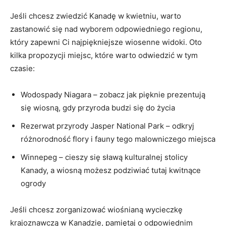
Jeśli chcesz zwiedzić Kanadę w kwietniu, warto
zastanowić się ‍nad wyborem‌ odpowiedniego regionu,
który ‍zapewni Ci najpiękniejsze wiosenne​ widoki. Oto
kilka propozycji ‌miejsc, które warto odwiedzić w ⁤tym
czasie:
Wodospady Niagara – ‌zobacz⁣ jak⁣ pięknie prezentują
się⁤ wiosną, gdy przyroda budzi się do życia
Rezerwat przyrody Jasper National Park‌ – ⁣odkryj
‌różnorodność flory i fauny tego malowniczego ​miejsca
Winnepeg ⁣– cieszy​ się sławą ⁤kulturalnej stolicy
Kanady, a wiosną możesz podziwiać⁣ tutaj kwitnące
ogrody
Jeśli chcesz zorganizować wiośnianą ​wycieczkę
‌krajoznawczą w​ Kanadzie, pamiętaj o odpowiednim ​