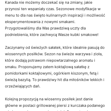
Kanada nie możemy doczekać się na ‌zmiany, jakie
przynosi ten wspaniały czas. Sezonowe⁢ modyfikacje w
menu⁤ to dla‌ nas święto kulinarnych inspiracji i‌ możliwość
eksperymentowania z nowymi ⁤smakami.
Przygotowaliśmy dla Was prawdziwą uczty⁢ dla
podniebienia, które ⁢zachwycą ⁢Wasze kubki smakowe!
Zaczynamy od świeżych sałatek, które ​idealnie pasują do
wiosennych ‍posiłków. Sezon na świeże warzywa i zioła,
które dodają potrawom niepowtarzalnego aromatu i
smaku. Proponujemy zatem koktajlową sałatkę z
pomidorkami koktajlowymi, ogórkiem kiszonym, fetą i
świeżą bazylią. To prawdziwy hit dla miłośników lekkich i‌
orzeźwiających dań.
Kolejną ‌propozycją na⁤ wiosenny​ posiłek jest danie⁢
główne w postaci grillowanej ⁢piersi z kurczaka ⁤podanego