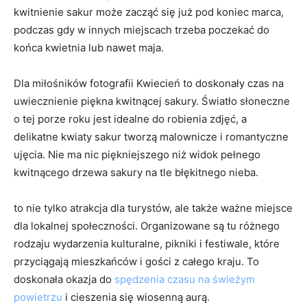
kwitnienie sakur‌ może zacząć się już pod koniec marca,
podczas​ gdy w innych⁤ miejscach trzeba poczekać do
‍końca kwietnia lub nawet maja.
Dla miłośników fotografii Kwiecień to ⁢doskonały czas na
uwiecznienie piękna kwitnącej sakury. Światło⁢ słoneczne
o​ tej porze⁣ roku jest idealne do robienia zdjęć, a
‌delikatne kwiaty‌ sakur tworzą malownicze i romantyczne
ujęcia. Nie⁤ ma nic piękniejszego niż widok pełnego
‌kwitnącego drzewa sakury ​na tle błękitnego nieba.
to nie‌ tylko‌ atrakcja ​dla ‍turystów, ale także⁤ ważne⁣ miejsce
dla ⁢lokalnej społeczności. Organizowane są tu⁤ różnego
rodzaju wydarzenia kulturalne, pikniki i festiwale, które
przyciągają mieszkańców i gości z całego⁤ kraju. To
doskonała okazja do
spędzenia⁤ czasu na świeżym
powietrzu
i cieszenia się wiosenną ‍aurą.