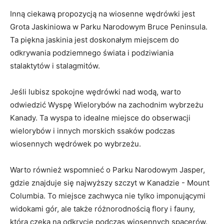
Inną‍ ciekawą ‍propozycją ⁢na wiosenne wędrówki jest
Grota Jaskiniowa⁣ w Parku Narodowym Bruce Peninsula.
Ta piękna ‌jaskinia jest doskonałym miejscem do
‍odkrywania podziemnego świata i​ podziwiania
stalaktytów⁢ i stalagmitów.
Jeśli ‌lubisz spokojne wędrówki⁢ nad wodą, warto
odwiedzić Wyspę Wielorybów na zachodnim wybrzeżu⁣
Kanady. Ta ⁣wyspa to idealne ⁣miejsce do obserwacji
wielorybów i innych ⁣morskich ssaków‌ podczas
wiosennych wędrówek po wybrzeżu.
Warto również wspomnieć o Parku Narodowym Jasper,
⁣gdzie znajduje się ​najwyższy ‍szczyt w Kanadzie ​- Mount
Columbia. To miejsce⁣ zachwyca nie tylko imponującymi
widokami gór, ale także różnorodnością flory ⁣i fauny,
która czeka na odkrycie podczas wiosennych spacerów.