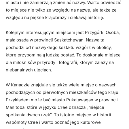
miasta i nie zamierzają zmieniać nazwy.⁤ Warto odwiedzić
to miejsce nie tylko‌ ze względu na nazwę, ale także ze
względu na‍ piękne ‌krajobrazy​ i ciekawą⁣ historię.
Kolejnym ‌interesującym miejscem jest Przygórki Osoba,
‍mała osada w prowincji ⁢Saskatchewan. Nazwa ta⁣
pochodzi od‍ niezwykłego kształtu wzgórz w okolicy,
które przypominają ludzką postać. To doskonałe miejsce
dla miłośników przyrody ⁣i fotografii,​ którym zależy ⁤na
niebanalnych ⁢ujęciach.
W ⁢Kanadzie znajduje⁤ się ‌także wiele miejsc o nazwach
pochodzących od pierwotnych mieszkańców tego kraju.⁢
Przykładem może być miasto Pukatawagan w prowincji
Manitoba, które w języku Cree oznacza „miejsce⁤
spotkania ⁢dwóch⁣ rzek”. To istotne⁢ miejsce ⁤w historii
wspólnoty‍ Cree i warto ​poznać jego kulturowe