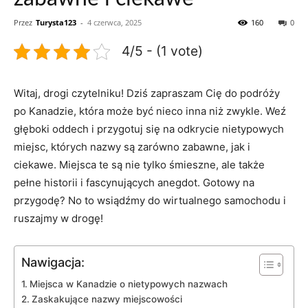
Przez
Turysta123
-
4 czerwca, 2025
160
0
4/5 - (1 vote)
Witaj, drogi czytelniku! Dziś zapraszam Cię⁤ do podróży‍
po Kanadzie, która może ‌być nieco ​inna niż zwykle.​ Weź
⁣głęboki oddech ​i przygotuj ⁣się na odkrycie nietypowych
miejsc, których nazwy⁤ są zarówno zabawne, jak i
ciekawe. Miejsca‍ te są nie tylko śmieszne, ale także
pełne historii i fascynujących anegdot. Gotowy na
przygodę? No to wsiądźmy⁢ do wirtualnego samochodu i
ruszajmy ⁣w ⁢drogę!
Nawigacja:
Miejsca w Kanadzie o⁣ nietypowych‍ nazwach
Zaskakujące nazwy miejscowości