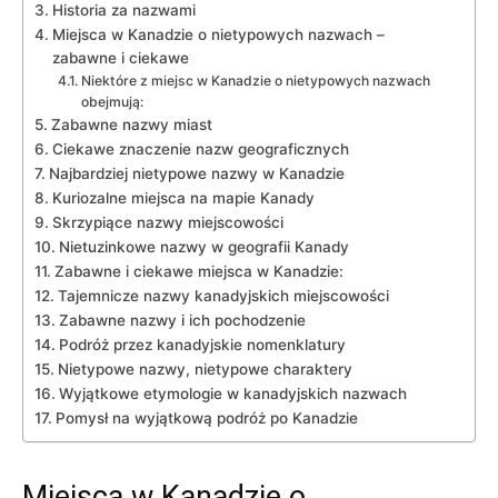
Historia za nazwami
Miejsca w Kanadzie o nietypowych‌ nazwach –⁤
zabawne i ciekawe
Niektóre z⁣ miejsc ⁣w Kanadzie o nietypowych nazwach
obejmują:
Zabawne nazwy miast
Ciekawe ​znaczenie ​nazw ‌geograficznych
Najbardziej ⁢nietypowe nazwy w⁤ Kanadzie
Kuriozalne miejsca na ‌mapie ‍Kanady
Skrzypiące nazwy miejscowości
Nietuzinkowe‍ nazwy ⁢w‍ geografii‍ Kanady
Zabawne i ⁢ciekawe⁢ miejsca w Kanadzie:
Tajemnicze nazwy⁤ kanadyjskich miejscowości
Zabawne ⁣nazwy i ich pochodzenie
Podróż przez kanadyjskie nomenklatury
Nietypowe ‌nazwy, nietypowe⁢ charaktery
Wyjątkowe etymologie w kanadyjskich nazwach
Pomysł na wyjątkową podróż po Kanadzie
Miejsca w Kanadzie o⁣