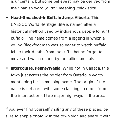
is uncertain, but some believe it may be derived from
the Spanish ⁣word⁣ „dildo,” ​meaning „thick stick.”
Head-Smashed-In Buffalo Jump, ⁤Alberta
: This
⁤UNESCO⁣ World ⁣Heritage⁣ Site is named after a⁢
historical method used by ⁤indigenous people to hunt⁢
buffalo. The name comes from ‌a legend in ⁤which a
young​ Blackfoot man was so eager to ​watch⁢ buffalo
fall to their​ deaths⁤ from the⁣ cliffs that he forgot to
move and ⁣was⁤ crushed by ⁤the falling ‍animals.
Intercourse, Pennsylvania
: While not in Canada, this⁢
town just across the border from ‍Ontario is⁢ worth
mentioning for its amusing name. The origin of⁢ the
name‌ is debated, with some claiming ​it comes ‍from
the intersection of two major ​highways in the area.
If you ever⁤ find ⁤yourself ‌visiting any of these places, be
sure to snap a ​photo with the⁢ town sign ‍and ​share it with