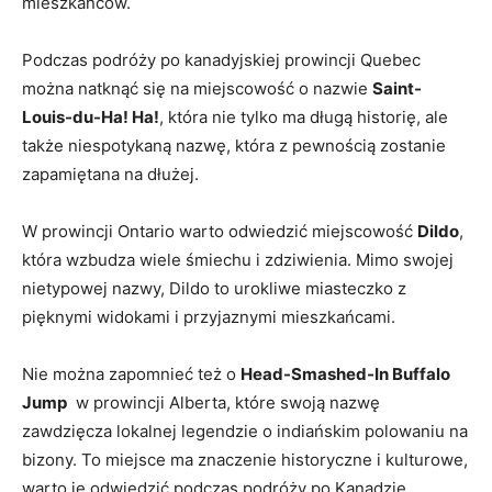
mieszkańców.
Podczas podróży po ⁣kanadyjskiej​ prowincji Quebec
można ‍natknąć się na miejscowość o ‌nazwie
Saint-
Louis-du-Ha! Ha!
, która nie tylko‍ ma‌ długą historię, ale
także⁣ niespotykaną ​nazwę, która z pewnością zostanie
⁤zapamiętana na ⁣dłużej.
W ⁤prowincji ⁢Ontario warto‍ odwiedzić‍ miejscowość
Dildo
,
która wzbudza ‍wiele śmiechu‍ i zdziwienia. ‌Mimo swojej
nietypowej nazwy,​ Dildo to⁢ urokliwe⁢ miasteczko z
pięknymi⁢ widokami i ⁣przyjaznymi ⁢mieszkańcami.
Nie ⁣można zapomnieć też⁣ o
Head-Smashed-In Buffalo
Jump
⁣ w prowincji Alberta, które​ swoją nazwę
zawdzięcza lokalnej legendzie o ‌indiańskim​ polowaniu na
bizony.⁢ To miejsce ma znaczenie historyczne i kulturowe,
⁤warto je odwiedzić podczas podróży po Kanadzie.