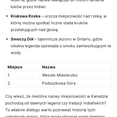
łuków przez ‍Indian.
Krukowa⁢ Rzeka
– urocza miejscowość nad rzeką, w
której‌ można spotkać liczne ‍stada‌ kruków
przelatujących nad głową.
Smoczy Dół
– tajemnicze jezioro⁤ w Ontario, gdzie
lokalna legenda opowiada o smoku​ zamieszkującym te
wody.
Miejsce
Nazwa
1.
Wesołe Miasteczko
2.
Poduszkowa⁣ Góra
Czy wiesz, że niektóre nazwy miejscowości w Kanadzie‌
pochodzą od dawnych‍ legend czy tradycji ‌indiańskich?
To właśnie⁤ dlatego warto poznawać historię‍ tych
unikalnych ⁤miejsc, które mogą⁢ skrywać wiele⁢ tajemnic.