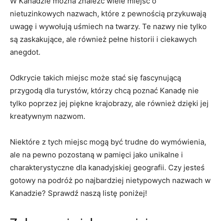
W Kanadzie​ można znaleźć wiele miejsc o
nietuzinkowych ⁢nazwach,‍ które z⁢ pewnością przykuwają
uwagę i wywołują⁣ uśmiech ​na twarzy.⁤ Te nazwy nie⁤ tylko
są ‌zaskakujące, ale również pełne historii i ⁢ciekawych
anegdot.
Odkrycie⁢ takich miejsc może stać​ się fascynującą
przygodą dla​ turystów,​ którzy chcą poznać Kanadę nie
tylko poprzez jej⁢ piękne krajobrazy, ale ‌również dzięki jej
kreatywnym nazwom.
Niektóre ‍z tych miejsc mogą być trudne do wymówienia,
‍ale na pewno pozostaną⁣ w pamięci ⁤jako unikalne i
charakterystyczne‌ dla kanadyjskiej geografii. Czy jesteś
gotowy na podróż po najbardziej nietypowych nazwach w
Kanadzie? Sprawdź naszą listę⁤ poniżej!