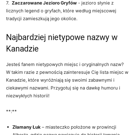
7. ​
Zaczarowane Jezioro Gryfów
⁣-‌ jezioro słynie z⁣
licznych legend‌ o gryfach, ​które⁤ według miejscowej
tradycji zamieszkują ‍jego ‍okolice.
Najbardziej ⁢nietypowe nazwy w⁤
Kanadzie
Jesteś fanem nietypowych miejsc i oryginalnych nazw?
W takim​ razie z​ pewnością zainteresuje Cię lista ‍miejsc w
Kanadzie, które ⁢wyróżniają się swoimi ⁢zabawnymi i
ciekawymi ‍nazwami. Przygotuj się ⁤na dawkę humoru i
niezwykłych historii!
**:**
Złamany Łuk
– miasteczko położone w prowincji
Alberta, ⁢gdzie nazwa nawiązuje do historii łamania