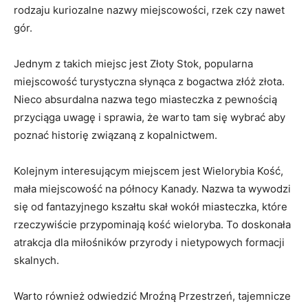
rodzaju kuriozalne⁣ nazwy miejscowości, ⁣rzek czy nawet⁤
gór.
Jednym⁢ z takich ‌miejsc jest Złoty⁣ Stok, popularna
miejscowość turystyczna słynąca z bogactwa złóż złota.
Nieco absurdalna nazwa tego miasteczka z pewnością
przyciąga ‌uwagę i⁤ sprawia, że warto tam się wybrać aby
poznać⁢ historię związaną z kopalnictwem.
Kolejnym interesującym miejscem ​jest Wielorybia Kość,
mała miejscowość na północy Kanady. Nazwa ta wywodzi
się od fantazyjnego kszałtu skał wokół⁣ miasteczka, które
rzeczywiście przypominają kość ​wieloryba. To doskonała
atrakcja dla miłośników przyrody i ‌nietypowych formacji
skalnych.
Warto również odwiedzić Mroźną Przestrzeń, tajemnicze