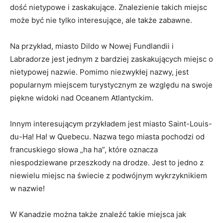
dość ​nietypowe i zaskakujące. Znalezienie‌ takich miejsc
może być nie tylko interesujące, ​ale także ⁢zabawne.
Na przykład, miasto Dildo‍ w Nowej Fundlandii i
Labradorze jest jednym⁢ z ‌bardziej ‌zaskakujących miejsc o
nietypowej⁣ nazwie. Pomimo ⁣niezwykłej nazwy, jest
popularnym miejscem turystycznym ze względu na swoje
piękne‌ widoki nad Oceanem Atlantyckim.
Innym interesującym przykładem jest miasto Saint-Louis-
du-Ha! Ha! w ‌Quebecu. Nazwa⁣ tego ‍miasta pochodzi od
francuskiego słowa „ha ha”, ⁤które⁣ oznacza⁤
niespodziewane przeszkody na ⁢drodze. Jest to jedno ⁤z
niewielu miejsc na świecie⁣ z podwójnym wykrzyknikiem
⁤w nazwie!
W⁢ Kanadzie można​ także znaleźć takie miejsca jak