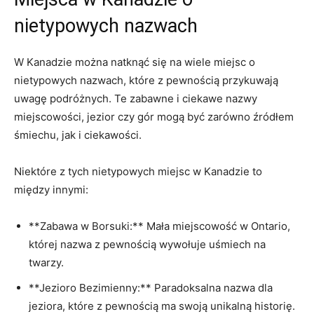
nietypowych‍ nazwach
W Kanadzie można​ natknąć się na‌ wiele miejsc o
⁢nietypowych nazwach, ⁤które z pewnością przykuwają⁢
uwagę podróżnych. Te zabawne‌ i ciekawe⁤ nazwy
miejscowości, jezior czy gór mogą być ⁢zarówno źródłem
śmiechu, ‌jak i ciekawości.
Niektóre z tych nietypowych miejsc w Kanadzie⁣ to⁢
między innymi:
**Zabawa w Borsuki:** Mała miejscowość w Ontario,
⁢której nazwa z ⁤pewnością wywołuje uśmiech na⁤
twarzy.
**Jezioro ​Bezimienny:** Paradoksalna⁣ nazwa ​dla
jeziora, ‍które ⁢z‌ pewnością ma swoją⁤ unikalną historię.