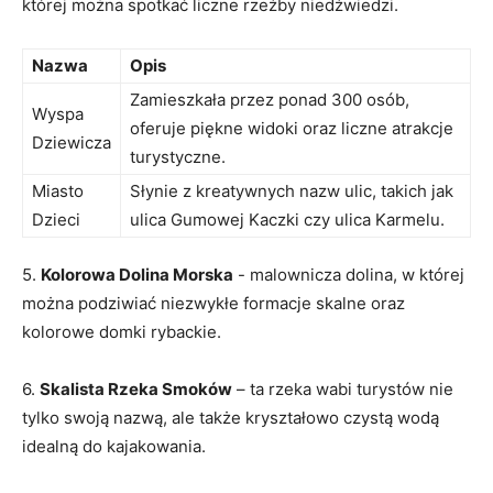
której‌ można spotkać liczne rzeźby niedźwiedzi.
Nazwa
Opis
Zamieszkała przez ponad 300 osób,
Wyspa
oferuje piękne widoki oraz liczne atrakcje
Dziewicza
turystyczne.
Miasto​
Słynie z ‍kreatywnych nazw ​ulic, takich ‌jak
Dzieci
ulica Gumowej Kaczki czy ulica Karmelu.
5.
Kolorowa⁢ Dolina ​Morska
⁢- malownicza dolina, w ⁢której
można podziwiać niezwykłe ​formacje skalne oraz
kolorowe domki rybackie.
6.
Skalista Rzeka Smoków
– ta rzeka wabi turystów nie
tylko swoją⁤ nazwą, ale także⁣ kryształowo czystą wodą
idealną do kajakowania.