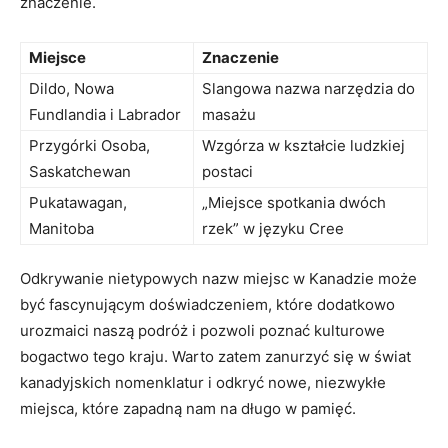
znaczenie.
Miejsce
Znaczenie
Dildo, ‍Nowa⁣
Slangowa nazwa narzędzia do‌
Fundlandia​ i Labrador
masażu
Przygórki Osoba,
Wzgórza w kształcie ludzkiej
Saskatchewan
postaci
Pukatawagan,
„Miejsce spotkania dwóch
Manitoba
⁣rzek” w języku ‌Cree
Odkrywanie ⁤nietypowych nazw miejsc w⁤ Kanadzie⁤ może
być fascynującym doświadczeniem,⁣ które‌ dodatkowo
urozmaici naszą podróż⁤ i pozwoli ‌poznać ⁤kulturowe
bogactwo tego kraju. ​Warto zatem ​zanurzyć ⁢się w ‌świat
kanadyjskich ⁢nomenklatur‍ i odkryć nowe, niezwykłe
miejsca, które zapadną nam ‌na długo w pamięć.