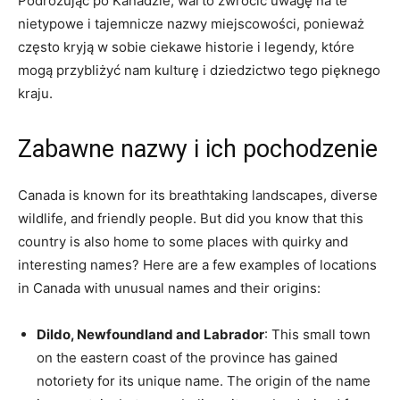
Podróżując po Kanadzie, warto zwrócić uwagę na te
nietypowe i tajemnicze nazwy miejscowości, ponieważ
często kryją ⁢w sobie ciekawe historie i legendy, które
⁤mogą przybliżyć nam ‌kulturę i dziedzictwo tego pięknego
‍kraju.
Zabawne ⁣nazwy i ich pochodzenie
Canada is ‍known for ⁤its breathtaking ‍landscapes,‍ diverse
wildlife, ‍and friendly people.​ But did you know⁣ that this
country is also home to some places​ with quirky and
interesting ‍names?‌ Here ⁣are a ⁣few examples ‍of ⁣locations​
in Canada with unusual​ names and⁣ their origins:
Dildo, Newfoundland⁢ and ‌Labrador
: This⁢ small town
‌on the eastern coast of the province ⁣has gained
notoriety for its unique name. The origin of the ​name