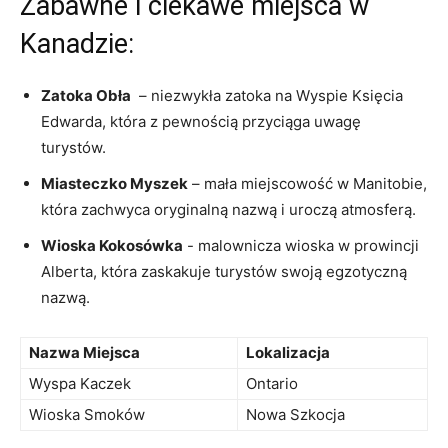
Zabawne i ⁢ciekawe⁢ miejsca w
Kanadzie:
Zatoka Obła
​ – niezwykła zatoka ​na ‌Wyspie​ Księcia ​
Edwarda, ​która z pewnością przyciąga uwagę
turystów.
Miasteczko Myszek
– ‌mała⁢ miejscowość⁢ w Manitobie,
która zachwyca oryginalną nazwą i uroczą‍ atmosferą.
Wioska Kokosówka
​-‌ malownicza wioska w prowincji‍
Alberta, która​ zaskakuje ‍turystów‍ swoją‌ egzotyczną
nazwą.
Nazwa ‌Miejsca
Lokalizacja
Wyspa Kaczek
Ontario
Wioska Smoków
Nowa Szkocja