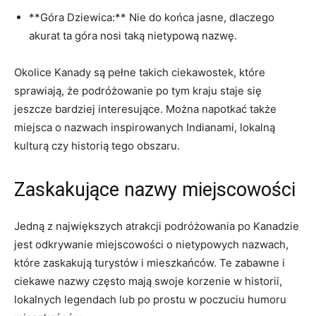
**Góra Dziewica:** Nie do końca ‍jasne,​ dlaczego
akurat⁣ ta ⁤góra nosi taką nietypową‍ nazwę.
Okolice Kanady są ‍pełne takich‍ ciekawostek, ‌które
sprawiają,⁤ że podróżowanie po tym kraju staje się
jeszcze bardziej ​interesujące. Można napotkać ​także
miejsca o nazwach‍ inspirowanych ⁢Indianami, lokalną
kulturą czy ‍historią⁤ tego ​obszaru.
Zaskakujące nazwy miejscowości
Jedną ‌z największych atrakcji podróżowania po Kanadzie
jest odkrywanie miejscowości o nietypowych ⁤nazwach,
które⁤ zaskakują ‌turystów i ⁢mieszkańców. Te zabawne i
ciekawe nazwy często mają swoje ​korzenie w ⁤historii,
⁣lokalnych​ legendach lub⁢ po ⁣prostu⁤ w ‍poczuciu ‍humoru