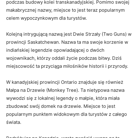
podczas budowy kolei transkanadyjskiej. Pomimo swojej
makabrycznej nazwy, miejsce ⁢to jest⁤ teraz‍ popularnym
celem wypoczynkowym ​dla turystów.
Kolejną intrygującą‍ nazwą jest ⁢Dwie ⁢Strzały ⁣(Two Guns) w
prowincji ⁤Saskatchewan. Nazwa ta ma swoje korzenie w
indiańskiej legendzie opowiadającej o dwóch
wojownikach, którzy oddali życie podczas bitwy. Dziś
⁤miejscowość ta przyciąga miłośników ‍historii i ⁤przyrody.
W ​kanadyjskiej‍ prowincji ‍Ontario znajduje się również
Małpa na Drzewie‌ (Monkey ⁤Tree). Ta nietypowa nazwa
wywodzi się z lokalnej ⁢legendy o małpie, która ‌miała
zbudować swój domek ⁢na drzewie. Miejsce‍ to jest​
popularnym punktem widokowym dla turystów z całego
świata.