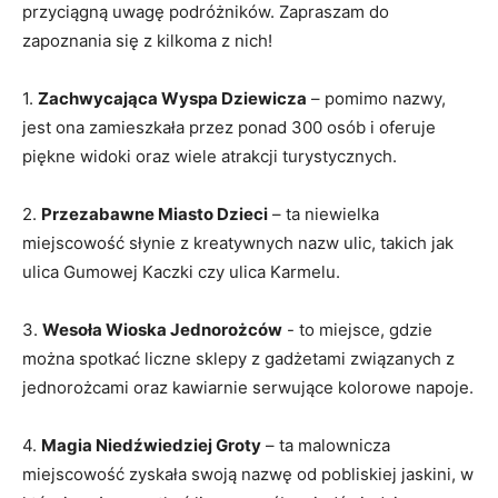
przyciągną uwagę podróżników. Zapraszam do
zapoznania ​się z kilkoma z‍ nich!
1.
Zachwycająca Wyspa ​Dziewicza
– pomimo nazwy,⁤
jest ona zamieszkała przez ponad 300⁤ osób i oferuje
piękne widoki ‍oraz wiele atrakcji turystycznych.
2.
Przezabawne Miasto Dzieci
– ‍ta niewielka
miejscowość słynie ‍z kreatywnych nazw ulic, ⁤takich jak
ulica Gumowej Kaczki czy​ ulica Karmelu.
3.
Wesoła Wioska Jednorożców
⁤- to ‍miejsce, gdzie
można spotkać liczne ⁣sklepy z gadżetami związanych z
jednorożcami oraz kawiarnie serwujące ⁢kolorowe napoje.
4.​
Magia‍ Niedźwiedziej Groty
– ta malownicza
miejscowość‍ zyskała swoją‍ nazwę od pobliskiej jaskini, ⁣w