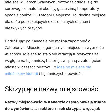
miejsce w Górach Skalistych. Nazwa ta odnosi się do
surowego klimatu ⁤tej okolicy, ⁢gdzie zimą temperatury
spadają poniżej -30 stopni Celsjusza.⁤ To⁢ idealne miejsce ​
dla osób poszukujących ekstremalnych doznań i
niezwykłych przygód.
Podróżując po ⁤Kanadzie nie⁤ można zapomnieć o‌
Zatopionym Mieście, ‍legendarnym miejscu na wybrzeżu
Atlantyku. Miejsce to⁣ stało się atrakcją turystyczną ze
względu na tajemniczą historię ⁣związaną z zatonięciem
miasta w czasach piratów.⁣ To ​
idealne miejsce dla
⁢miłośników historii
i tajemniczych opowieści.
Skrzypiące nazwy miejscowości
Nazwy‍ miejscowości w‍ Kanadzie często ⁣bywają trudne
do wymówienia, a niektóre z nich skrzypią wręcz ⁣jak​