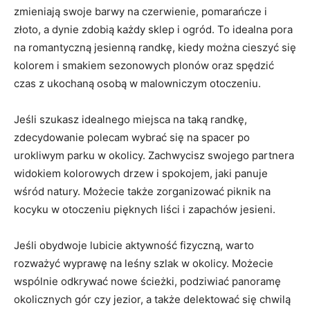
zmieniają swoje barwy na czerwienie, pomarańcze i
złoto, a dynie zdobią każdy sklep​ i ogród.‌ To⁣ idealna pora
na romantyczną jesienną ⁢randkę, kiedy można cieszyć się⁣
kolorem i smakiem‍ sezonowych⁤ plonów ‍oraz spędzić
czas⁣ z ukochaną osobą w malowniczym otoczeniu.
Jeśli szukasz idealnego miejsca na ⁣taką randkę,
zdecydowanie polecam wybrać się na spacer po
urokliwym parku​ w okolicy. Zachwycisz swojego partnera
widokiem kolorowych drzew i‍ spokojem, jaki ⁤panuje
wśród natury. Możecie także zorganizować piknik na
kocyku w otoczeniu​ pięknych ⁤liści i zapachów jesieni.
Jeśli obydwoje lubicie aktywność fizyczną,‍ warto
rozważyć wyprawę na leśny szlak w okolicy. Możecie
⁣wspólnie ⁤odkrywać nowe ‌ścieżki,‍ podziwiać panoramę
okolicznych gór czy jezior, a także delektować się chwilą