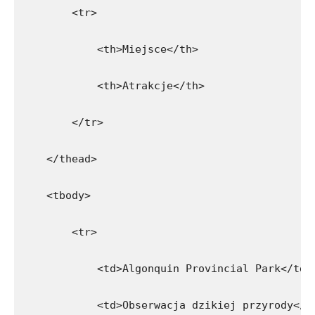
        <tr>
            <th>Miejsce</th>
            <th>Atrakcje</th>
        </tr>
    </thead>
    <tbody>
        <tr>
            <td>Algonquin Provincial Park</td>
            <td>Obserwacja dzikiej przyrody</t