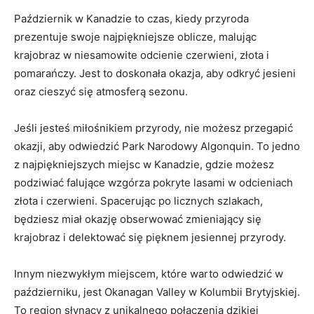
Październik w‌ Kanadzie ⁣to czas, kiedy przyroda
prezentuje swoje najpiękniejsze​ oblicze, malując
krajobraz w niesamowite odcienie czerwieni, złota i
pomarańczy. ⁢Jest to ‍doskonała okazja,⁢ aby odkryć jesieni
oraz cieszyć się atmosferą sezonu.
Jeśli jesteś miłośnikiem ⁣przyrody, nie możesz przegapić
okazji, aby odwiedzić Park Narodowy ⁤Algonquin. To jedno
z⁢ najpiękniejszych miejsc w Kanadzie, gdzie możesz
podziwiać falujące⁤ wzgórza⁤ pokryte lasami w odcieniach⁤
złota i czerwieni. Spacerując po licznych szlakach,
będziesz miał okazję obserwować zmieniający się
krajobraz i delektować‍ się pięknem jesiennej przyrody.
Innym niezwykłym miejscem, które‍ warto odwiedzić w
październiku, jest Okanagan Valley w Kolumbii Brytyjskiej.
To region słynący z unikalnego połączenia dzikiej