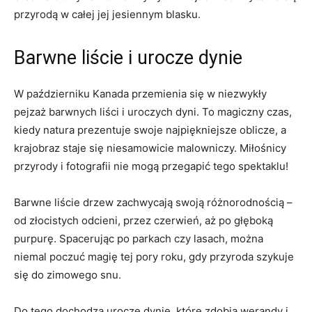
przyrodą w całej jej jesiennym blasku.
Barwne ‍liście i urocze‍ dynie
W ​październiku Kanada przemienia się w niezwykły
pejzaż barwnych liści i ⁤uroczych dyni. To magiczny czas,​
kiedy natura prezentuje swoje najpiękniejsze oblicze, a
krajobraz staje⁢ się niesamowicie malowniczy. Miłośnicy
przyrody i fotografii nie mogą przegapić tego spektaklu!
Barwne liście drzew zachwycają swoją różnorodnością –
od złocistych odcieni, przez czerwień, aż po⁢ głęboką
purpurę. Spacerując po parkach czy lasach, można
niemal poczuć magię tej ⁤pory roku, gdy przyroda szykuje
się​ do ‍zimowego snu.
Do tego⁢ dochodzą ⁤urocze⁤ dynie, które zdobią werandy ⁤i