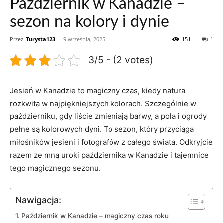
Październik w Kanadzie –
sezon na kolory i dynie
Przez
Turysta123
-
9 września, 2025
151
1
3/5 - (2 votes)
Jesień w ‌Kanadzie to ‌magiczny czas, kiedy natura
rozkwita⁤ w⁣ najpiękniejszych kolorach. Szczególnie w
październiku, gdy liście zmieniają barwy, a pola i ogrody
‌pełne są kolorowych ⁢dyni. To ‌sezon, który przyciąga​
miłośników‍ jesieni i fotografów z całego świata. Odkryjcie
razem ze mną uroki października w Kanadzie i tajemnice
tego magicznego sezonu.
Nawigacja:
Październik ⁣w Kanadzie – magiczny czas roku