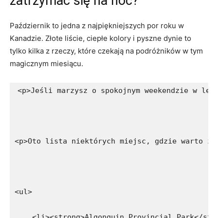
zatrzymać się na noc?
Październik to jedna z najpiękniejszych ​por roku w
Kanadzie. Złote liście, ciepłe ​kolory i pyszne dynie to
tylko kilka z rzeczy, które czekają na ⁣podróżników w ‌tym
magicznym miesiącu.
<p>Jeśli marzysz o spokojnym weekendzie w les
<p>Oto lista niektórych miejsc, gdzie warto za
<ul>
    <li><strong>Algonquin Provincial Park</str