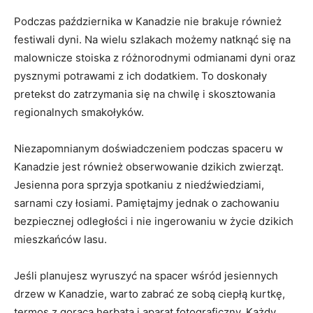
Podczas października w Kanadzie nie brakuje również
festiwali dyni. Na wielu szlakach możemy natknąć się na
malownicze stoiska z różnorodnymi odmianami dyni oraz
pysznymi potrawami z ich dodatkiem. To doskonały
pretekst do zatrzymania się na chwilę i skosztowania
regionalnych smakołyków.
Niezapomnianym doświadczeniem podczas spaceru w
Kanadzie jest również ⁤obserwowanie dzikich zwierząt.
Jesienna pora sprzyja spotkaniu z niedźwiedziami,
sarnami czy łosiami. Pamiętajmy jednak⁣ o‌ zachowaniu
bezpiecznej odległości i nie ingerowaniu w życie dzikich
mieszkańców lasu.
Jeśli planujesz‌ wyruszyć na spacer wśród jesiennych
drzew w Kanadzie, warto zabrać ze sobą ciepłą kurtkę,
termos z gorącą herbatą i⁢ aparat fotograficzny. Każdy