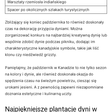
Warsztaty rzemiosła indiańskiego
Spacer‌ po okolicznych⁤ szlakach turystycznych
Zbliżający się⁣ koniec października to również‍ doskonały
czas na dekorację przyjęcia dyniami. ​Można
zorganizować konkurs na najbardziej kreatywną dynię lub
wspólnie zdobić dynie podczas pikniku, dodając im
charakterystyczne kanadyjskie⁤ symbole, takie jak liść
klonu ⁣czy⁢ niedźwiedź grizzly.
Pamiętajmy,⁤ że ⁢październik w Kanadzie to nie tylko sezon
na⁢ kolory i dynie, ale również doskonała okazja do
spędzenia czasu na świeżym powietrzu, ciesząc się
urokami jesieni. A⁤ z pewnością zapewni niezapomniane
doznania estetyczne i kulinarną uczty.
Najpiękniejsze plantacje dyni w