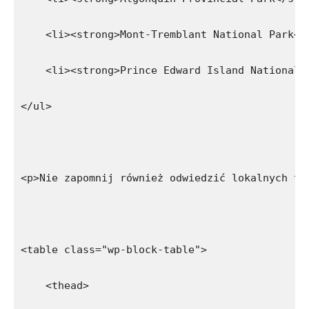
    <li><strong>Mont-Tremblant National Park</
    <li><strong>Prince Edward Island National 
</ul>
<p>Nie zapomnij również odwiedzić lokalnych ta
<table class="wp-block-table">
    <thead>