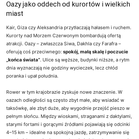
Oazy jako oddech od kurortów i wielkich
miast
Kair, Giza czy Aleksandria przytłaczają hałasem i ruchem.
Kurorty nad Morzem Czerwonym bombardują ofertą
atrakcji. Oazy – zwłaszcza Siwa, Dakhla czy Farafra –
oferują coś przeciwnego:
spokój, małą skalę i poczucie
„końca świata”
. Ulice są węższe, budynki niższe, a rytm
dnia wyznaczają nie godziny wycieczek, lecz chłód
poranka i upał południa.
Rower w tym krajobrazie zyskuje nowe znaczenie. W
oazach odległości są często zbyt małe, aby wsiadać w
taksówkę, ale zbyt duże, aby wygodnie przejść pieszo w
pełnym słońcu. Między wioskami, straganami z daktylami,
starymi fortami i gorącymi źródłami pojawiają się odcinki
4–15 km – idealne na spokojną jazdę, zatrzymywanie się