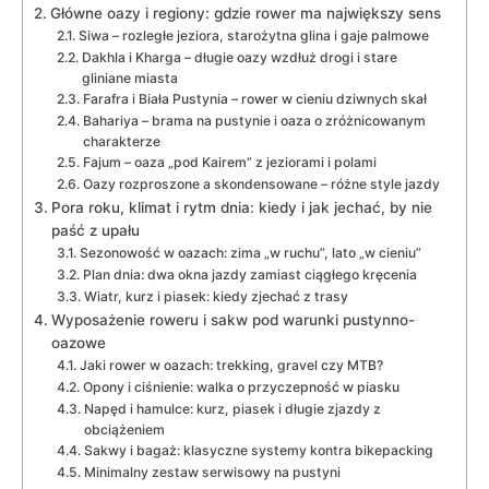
Główne oazy i regiony: gdzie rower ma największy sens
Siwa – rozległe jeziora, starożytna glina i gaje palmowe
Dakhla i Kharga – długie oazy wzdłuż drogi i stare
gliniane miasta
Farafra i Biała Pustynia – rower w cieniu dziwnych skał
Bahariya – brama na pustynie i oaza o zróżnicowanym
charakterze
Fajum – oaza „pod Kairem” z jeziorami i polami
Oazy rozproszone a skondensowane – różne style jazdy
Pora roku, klimat i rytm dnia: kiedy i jak jechać, by nie
paść z upału
Sezonowość w oazach: zima „w ruchu”, lato „w cieniu”
Plan dnia: dwa okna jazdy zamiast ciągłego kręcenia
Wiatr, kurz i piasek: kiedy zjechać z trasy
Wyposażenie roweru i sakw pod warunki pustynno-
oazowe
Jaki rower w oazach: trekking, gravel czy MTB?
Opony i ciśnienie: walka o przyczepność w piasku
Napęd i hamulce: kurz, piasek i długie zjazdy z
obciążeniem
Sakwy i bagaż: klasyczne systemy kontra bikepacking
Minimalny zestaw serwisowy na pustyni