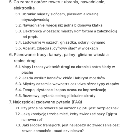
Co zabrać oprócz roweru: ubrania, nawadnianie,
elektronika
Ubrania: między słońcem, piaskiem a lokalną
obyczajowością
Nawadnianie: więcej niż jedna bidonowa klatka
Elektronika w oazach: między komfortem a zależnością
od prądu
Ładowanie w oazach: gniazdka, solary i dynamo
Aparat, zdjęcia i „cyfrowy ślad” w wioskach
Planowanie trasy: kanały, palmy, gliniane wioski a
realne drogi
Mapy i rzeczywistość: drogi na ekranie kontra ślady w
piachu
Jazda wzdłuż kanałów: chłód i labirynt mostków
Między oazami a wewnątrz oaz: dwa różne typy etapów
Tempo, dystanse i zapas czasu na improwizację
Rozmowy, pytania o drogę i lokalne skróty
Najczęściej zadawane pytania (FAQ)
Czy jazda na rowerze po oazach Egiptu jest bezpieczna?
Jaką kondycję trzeba mieć, żeby zwiedzać oazy Egiptu
na rowerze?
Jaki środek transportu jest najlepszy do zwiedzania oaz:
rower, samochód, quad czy pieszo?