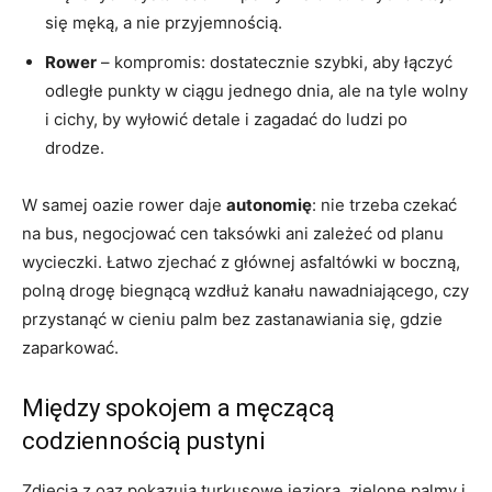
się męką, a nie przyjemnością.
Rower
– kompromis: dostatecznie szybki, aby łączyć
odległe punkty w ciągu jednego dnia, ale na tyle wolny
i cichy, by wyłowić detale i zagadać do ludzi po
drodze.
W samej oazie rower daje
autonomię
: nie trzeba czekać
na bus, negocjować cen taksówki ani zależeć od planu
wycieczki. Łatwo zjechać z głównej asfaltówki w boczną,
polną drogę biegnącą wzdłuż kanału nawadniającego, czy
przystanąć w cieniu palm bez zastanawiania się, gdzie
zaparkować.
Między spokojem a męczącą
codziennością pustyni
Zdjęcia z oaz pokazują turkusowe jeziora, zielone palmy i