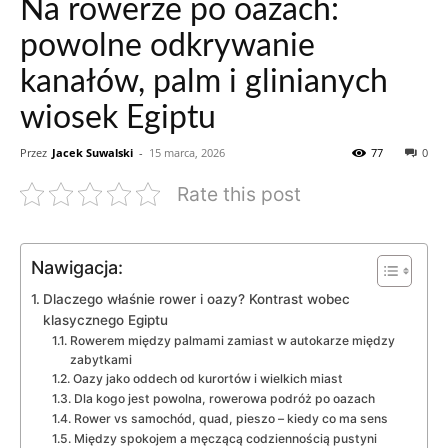
Na rowerze po oazach:
powolne odkrywanie
kanałów, palm i glinianych
wiosek Egiptu
Przez
Jacek Suwalski
-
15 marca, 2026
77
0
Rate this post
Nawigacja:
Dlaczego właśnie rower i oazy? Kontrast wobec
klasycznego Egiptu
Rowerem między palmami zamiast w autokarze między
zabytkami
Oazy jako oddech od kurortów i wielkich miast
Dla kogo jest powolna, rowerowa podróż po oazach
Rower vs samochód, quad, pieszo – kiedy co ma sens
Między spokojem a męczącą codziennością pustyni