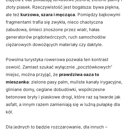
złoty piasek. Rzeczywistość jest bogatsza: bywa piękna,
ale też
kurzowa, szara i męcząca
. Pomiędzy bajkowymi
fragmentami trafia się zwykła, nieco chaotyczna
zabudowa, śmieci znoszone przez wiatr, hałas
generatorów prądotwórczych, ruch samochodów
ciężarowych dowożących materiały czy daktyle.
Powolna turystyka rowerowa pozwala ten kontrast
oswoić. Zamiast szukać wyłącznie „pocztówkowych”
miejsc, można przyjąć, że
prawdziwa oaza to
mieszanka
: zielone pasy palm, muliste kanały irygacyjne,
gliniane domy, ceglane dobudówki, współczesne
betonowe bryły i piaskowe drogi, które raz są twarde jak
asfalt, a innym razem zamieniają się w luźną pułapkę dla
kół.
Dla jednych to będzie rozczarowanie, dla innych –