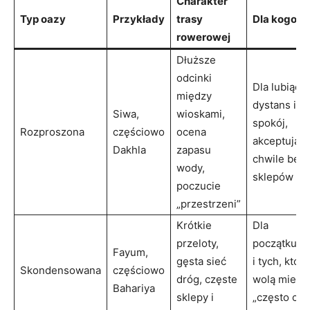
Charakter
Typ oazy
Przykłady
trasy
Dla kogo
rowerowej
Dłuższe
odcinki
Dla lubiący
między
dystans i
Siwa,
wioskami,
spokój,
Rozproszona
częściowo
ocena
akceptując
Dakhla
zapasu
chwile bez
wody,
sklepów
poczucie
„przestrzeni”
Krótkie
Dla
przeloty,
początkują
Fayum,
gęsta sieć
i tych, któr
Skondensowana
częściowo
dróg, częste
wolą mieć
Bahariya
sklepy i
„często coś