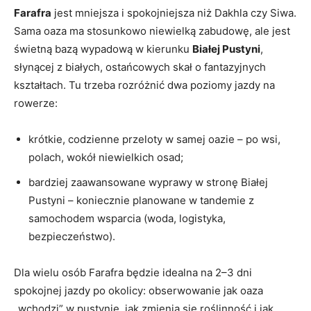
Farafra
jest mniejsza i spokojniejsza niż Dakhla czy Siwa.
Sama oaza ma stosunkowo niewielką zabudowę, ale jest
świetną bazą wypadową w kierunku
Białej Pustyni
,
słynącej z białych, ostańcowych skał o fantazyjnych
kształtach. Tu trzeba rozróżnić dwa poziomy jazdy na
rowerze:
krótkie, codzienne przeloty w samej oazie – po wsi,
polach, wokół niewielkich osad;
bardziej zaawansowane wyprawy w stronę Białej
Pustyni – koniecznie planowane w tandemie z
samochodem wsparcia (woda, logistyka,
bezpieczeństwo).
Dla wielu osób Farafra będzie idealna na 2–3 dni
spokojnej jazdy po okolicy: obserwowanie jak oaza
„wchodzi” w pustynię, jak zmienia się roślinność i jak