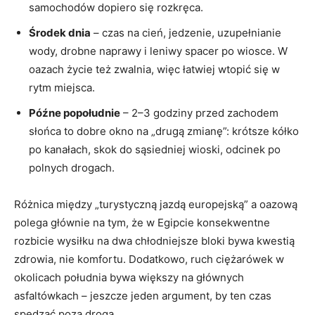
samochodów dopiero się rozkręca.
Środek dnia
– czas na cień, jedzenie, uzupełnianie
wody, drobne naprawy i leniwy spacer po wiosce. W
oazach życie też zwalnia, więc łatwiej wtopić się w
rytm miejsca.
Późne popołudnie
– 2–3 godziny przed zachodem
słońca to dobre okno na „drugą zmianę”: krótsze kółko
po kanałach, skok do sąsiedniej wioski, odcinek po
polnych drogach.
Różnica między „turystyczną jazdą europejską” a oazową
polega głównie na tym, że w Egipcie konsekwentne
rozbicie wysiłku na dwa chłodniejsze bloki bywa kwestią
zdrowia, nie komfortu. Dodatkowo, ruch ciężarówek w
okolicach południa bywa większy na głównych
asfaltówkach – jeszcze jeden argument, by ten czas
spędzać poza drogą.