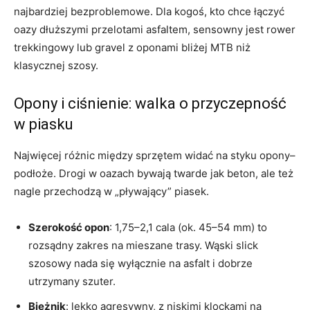
najbardziej bezproblemowe. Dla kogoś, kto chce łączyć
oazy dłuższymi przelotami asfaltem, sensowny jest rower
trekkingowy lub gravel z oponami bliżej MTB niż
klasycznej szosy.
Opony i ciśnienie: walka o przyczepność
w piasku
Najwięcej różnic między sprzętem widać na styku opony–
podłoże. Drogi w oazach bywają twarde jak beton, ale też
nagle przechodzą w „pływający” piasek.
Szerokość opon
: 1,75–2,1 cala (ok. 45–54 mm) to
rozsądny zakres na mieszane trasy. Wąski slick
szosowy nada się wyłącznie na asfalt i dobrze
utrzymany szuter.
Bieżnik
: lekko agresywny, z niskimi klockami na