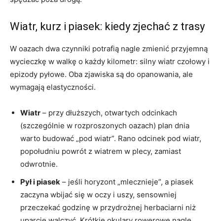
Wiatr, kurz i piasek: kiedy zjechać z trasy
W oazach dwa czynniki potrafią nagle zmienić przyjemną
wycieczkę w walkę o każdy kilometr: silny wiatr czołowy i
epizody pyłowe. Oba zjawiska są do opanowania, ale
wymagają elastyczności.
Wiatr
– przy dłuższych, otwartych odcinkach
(szczególnie w rozproszonych oazach) plan dnia
warto budować „pod wiatr”. Rano odcinek pod wiatr,
popołudniu powrót z wiatrem w plecy, zamiast
odwrotnie.
Pył i piasek
– jeśli horyzont „mlecznieje”, a piasek
zaczyna wbijać się w oczy i uszy, sensowniej
przeczekać godzinę w przydrożnej herbaciarni niż
uparcie walczyć. Krótkie okulary rowerowe nagle