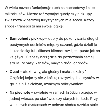
W wielu oazach funkcjonuje ruch samochodowy i sieć
mikrobusów. Można też wynająć quady czy pick-upy,
zwłaszcza w bardziej turystycznych miejscach. Każdy
środek transportu ma swoją logikę:
Samochód / pick-up
– dobry do pokonywania długich,
pustynnych odcinków między oazami, gdzie dzieli je
kilkadziesiąt lub kilkaset kilometrów i jest pusto jak na
księżycu. Słabszy narzędzie do poznawania samej
struktury oazy: kanałów, małych dróg, ogrodów.
Quad
– efektowny, ale głośny i mało „lokalny”.
Częściej kojarzy się z krótką rozrywką dla turystów w
grupie niż z cichym, uważnym odkrywaniem.
Na piechotę
– świetnie w ramach krótkich przejść w
jednej wiosce, po starówce czy starych fortach. Przy
większych dystansach w pełnym słońcu szybko staje