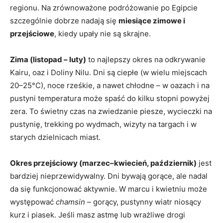
regionu. Na zrównoważone podróżowanie po Egipcie
szczególnie dobrze nadają się
miesiące zimowe i
przejściowe
, kiedy upały nie są skrajne.
Zima (listopad – luty)
to najlepszy okres na odkrywanie
Kairu, oaz i Doliny Nilu. Dni są ciepłe (w wielu miejscach
20–25°C), noce rześkie, a nawet chłodne – w oazach i na
pustyni temperatura może spaść do kilku stopni powyżej
zera. To świetny czas na zwiedzanie piesze, wycieczki na
pustynię, trekking po wydmach, wizyty na targach i w
starych dzielnicach miast.
Okres przejściowy (marzec–kwiecień, październik)
jest
bardziej nieprzewidywalny. Dni bywają gorące, ale nadal
da się funkcjonować aktywnie. W marcu i kwietniu może
występować
chamsin
– gorący, pustynny wiatr niosący
kurz i piasek. Jeśli masz astmę lub wrażliwe drogi