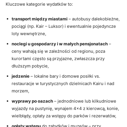
Kluczowe kategorie wydatków to:
transport między miastami
– autobusy dalekobieżne,
pociągi (np. Kair – Luksor) i ewentualnie pojedyncze
loty wewnętrzne,
noclegi u gospodarzy i w małych pensjonatach
–
ceny wahają się w zależności od regionu, poza
kurortami często są przyjazne, zwłaszcza przy
dłuższym pobycie,
jedzenie
– lokalne bary i domowe posiłki vs.
restauracje w turystycznych dzielnicach Kairu i nad
morzem,
wyprawy po oazach
– jednodniowe lub kilkudniowe
wyjazdy na pustynię, wynajem 4×4 z kierowcą, konie,
wielbłądy, opłaty za wstępy do parków i rezerwatów,
opłaty wstępu
do zabytków i muzeów – przy