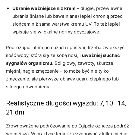
Ubranie ważniejsze niż krem
– długie, przewiewne
ubrania (lniane lub bawełniane) lepiej chronią przed
słońcem niż sama warstwa kremu UV. To też lepiej
wpisuje się w lokalne normy obyczajowe.
Podróżując latem po oazach i pustyni, trzeba zwiększyć
ilość wody, którą się ze sobą nosi, i
uważniej słuchać
sygnałów organizmu
. Ból głowy, zawroty, skurcze
mięśni, nagłe zmęczenie – to może być nie tylko
zmęczenie, ale pierwsze objawy udaru cieplnego lub
silnego odwodnienia.
Realistyczne długości wyjazdu: 7, 10–14,
21 dni
Zrównoważone podróżowanie po Egipcie oznacza podróż
wolniejszą. W praktyce lepiej zrezygnować z kilku miejsc,