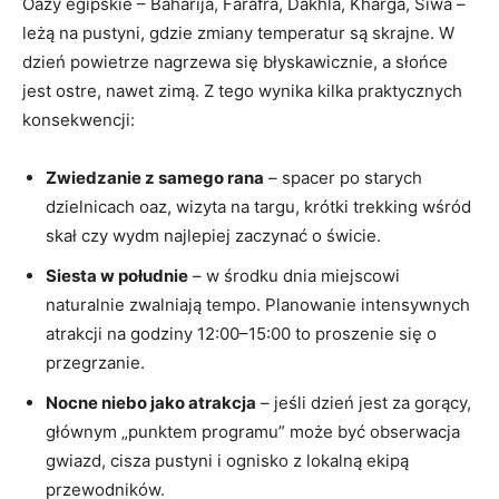
Oazy egipskie – Baharija, Farafra, Dakhla, Kharga, Siwa –
leżą na pustyni, gdzie zmiany temperatur są skrajne. W
dzień powietrze nagrzewa się błyskawicznie, a słońce
jest ostre, nawet zimą. Z tego wynika kilka praktycznych
konsekwencji:
Zwiedzanie z samego rana
– spacer po starych
dzielnicach oaz, wizyta na targu, krótki trekking wśród
skał czy wydm najlepiej zaczynać o świcie.
Siesta w południe
– w środku dnia miejscowi
naturalnie zwalniają tempo. Planowanie intensywnych
atrakcji na godziny 12:00–15:00 to proszenie się o
przegrzanie.
Nocne niebo jako atrakcja
– jeśli dzień jest za gorący,
głównym „punktem programu” może być obserwacja
gwiazd, cisza pustyni i ognisko z lokalną ekipą
przewodników.