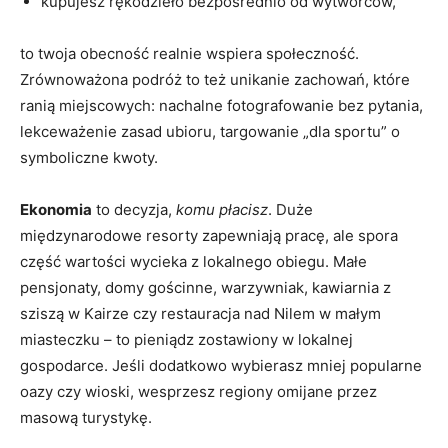
kupujesz rękodzieło bezpośrednio od wytwórców,
to twoja obecność realnie wspiera społeczność.
Zrównoważona podróż to też unikanie zachowań, które
ranią miejscowych: nachalne fotografowanie bez pytania,
lekceważenie zasad ubioru, targowanie „dla sportu” o
symboliczne kwoty.
Ekonomia
to decyzja,
komu płacisz
. Duże
międzynarodowe resorty zapewniają pracę, ale spora
część wartości wycieka z lokalnego obiegu. Małe
pensjonaty, domy gościnne, warzywniak, kawiarnia z
sziszą w Kairze czy restauracja nad Nilem w małym
miasteczku – to pieniądz zostawiony w lokalnej
gospodarce. Jeśli dodatkowo wybierasz mniej popularne
oazy czy wioski, wesprzesz regiony omijane przez
masową turystykę.