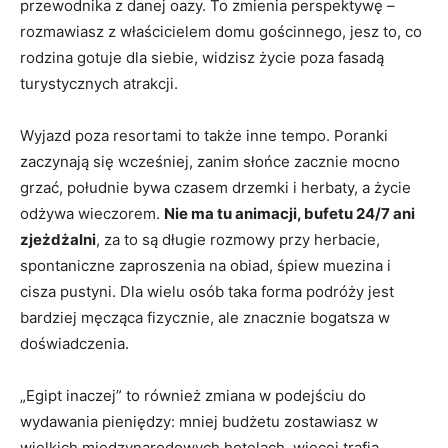
przewodnika z danej oazy. To zmienia perspektywę –
rozmawiasz z właścicielem domu gościnnego, jesz to, co
rodzina gotuje dla siebie, widzisz życie poza fasadą
turystycznych atrakcji.
Wyjazd poza resortami to także inne tempo. Poranki
zaczynają się wcześniej, zanim słońce zacznie mocno
grzać, południe bywa czasem drzemki i herbaty, a życie
odżywa wieczorem.
Nie ma tu animacji, bufetu 24/7 ani
zjeżdżalni
, za to są długie rozmowy przy herbacie,
spontaniczne zaproszenia na obiad, śpiew muezina i
cisza pustyni. Dla wielu osób taka forma podróży jest
bardziej męcząca fizycznie, ale znacznie bogatsza w
doświadczenia.
„Egipt inaczej” to również zmiana w podejściu do
wydawania pieniędzy: mniej budżetu zostawiasz w
wielkich międzynarodowych hotelach, więcej trafia