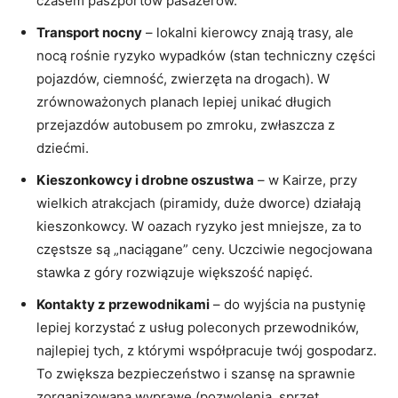
czasem paszportów pasażerów.
Transport nocny
– lokalni kierowcy znają trasy, ale
nocą rośnie ryzyko wypadków (stan techniczny części
pojazdów, ciemność, zwierzęta na drogach). W
zrównoważonych planach lepiej unikać długich
przejazdów autobusem po zmroku, zwłaszcza z
dziećmi.
Kieszonkowcy i drobne oszustwa
– w Kairze, przy
wielkich atrakcjach (piramidy, duże dworce) działają
kieszonkowcy. W oazach ryzyko jest mniejsze, za to
częstsze są „naciągane” ceny. Uczciwie negocjowana
stawka z góry rozwiązuje większość napięć.
Kontakty z przewodnikami
– do wyjścia na pustynię
lepiej korzystać z usług poleconych przewodników,
najlepiej tych, z którymi współpracuje twój gospodarz.
To zwiększa bezpieczeństwo i szansę na sprawnie
zorganizowaną wyprawę (pozwolenia, sprzęt,