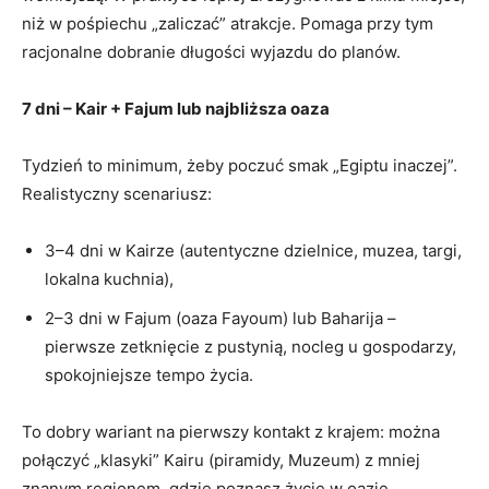
niż w pośpiechu „zaliczać” atrakcje. Pomaga przy tym
racjonalne dobranie długości wyjazdu do planów.
7 dni – Kair + Fajum lub najbliższa oaza
Tydzień to minimum, żeby poczuć smak „Egiptu inaczej”.
Realistyczny scenariusz:
3–4 dni w Kairze (autentyczne dzielnice, muzea, targi,
lokalna kuchnia),
2–3 dni w Fajum (oaza Fayoum) lub Baharija –
pierwsze zetknięcie z pustynią, nocleg u gospodarzy,
spokojniejsze tempo życia.
To dobry wariant na pierwszy kontakt z krajem: można
połączyć „klasyki” Kairu (piramidy, Muzeum) z mniej
znanym regionem, gdzie poznasz życie w oazie.