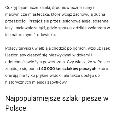
Odkryj tajemnicze zamki, średniowieczne ruiny i
malownicze‍ miasteczka, ⁢które ⁤wciąż zachowują ducha
‌przeszłości. ​Przejdź się ‌przez jesionowe⁣ aleje,⁤ sosenne
lasy i malownicze łąki, gdzie ⁣spotkasz⁢ dzikie ⁤zwierzęta w
ich ​naturalnym środowisku.
Polscy turyści uwielbiają chodzić ⁢po górach, ⁤wzdłuż rzek
i ⁢jezior, aby cieszyć ⁢się‍ niezwykłymi widokami i⁢
odetchnąć świeżym‌ powietrzem.⁢ Czy wiesz, że w Polsce
znajduje się ponad
40 000 km ​szlaków ⁣pieszych
, które
‌oferują nie tylko piękne widoki,⁣ ale⁢ także‍ dostęp do‍
historycznych miejsc⁢ i zabytków?
Najpopularniejsze szlaki​ piesze w
Polsce: