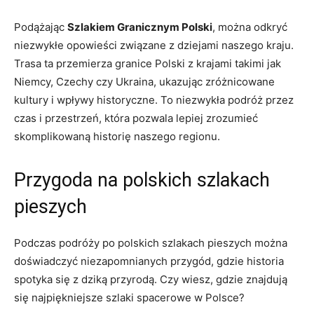
Podążając
Szlakiem Granicznym Polski
, ⁤można odkryć ​
niezwykłe‌ opowieści ‍związane z dziejami naszego kraju.
Trasa ta przemierza ‍granice ​Polski z krajami ⁣takimi jak
⁢Niemcy, Czechy ⁢czy ⁤Ukraina, ukazując ​zróżnicowane
kultury ​i wpływy historyczne.⁢ To niezwykła ‌podróż przez
czas ​i przestrzeń, która pozwala lepiej zrozumieć
skomplikowaną historię‍ naszego regionu.
Przygoda na polskich‍ szlakach
pieszych
Podczas podróży po polskich szlakach ‍pieszych można
doświadczyć niezapomnianych‍ przygód, gdzie historia
spotyka się ​z‌ dziką​ przyrodą. Czy wiesz,‍ gdzie znajdują​
się najpiękniejsze ‍szlaki spacerowe w Polsce?