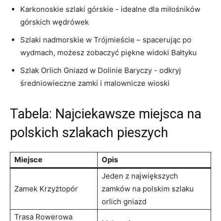
Karkonoskie szlaki górskie ​-​ idealne dla‍ miłośników​
górskich wędrówek
Szlaki ⁢nadmorskie w‍ Trójmieście – spacerując po
wydmach, ⁣możesz zobaczyć piękne​ widoki⁣ Bałtyku
Szlak Orlich Gniazd‍ w Dolinie Baryczy -⁤ odkryj
średniowieczne zamki⁢ i malownicze wioski
Tabela: Najciekawsze ​miejsca na
polskich szlakach pieszych
Miejsce
Opis
Jeden z⁢ największych
Zamek Krzyżtopór
⁤zamków⁣ na polskim ‍szlaku
orlich gniazd
Trasa ​Rowerowa