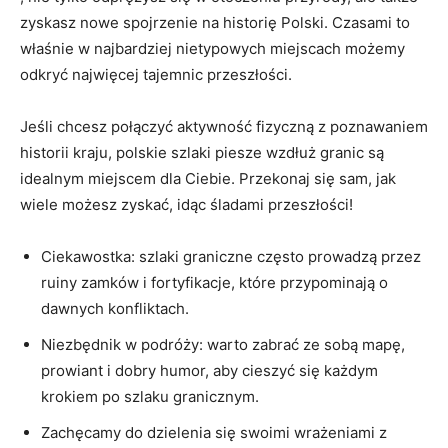
zyskasz⁣ nowe spojrzenie ⁢na ⁤historię ‍Polski. Czasami to⁤
właśnie w‌ najbardziej nietypowych miejscach możemy
odkryć​ najwięcej tajemnic przeszłości.
Jeśli chcesz połączyć aktywność fizyczną z poznawaniem
historii kraju, polskie szlaki piesze wzdłuż granic są
idealnym miejscem dla Ciebie. ​Przekonaj się ‌sam, jak
wiele możesz⁢ zyskać, idąc⁤ śladami przeszłości!
Ciekawostka: ⁢szlaki graniczne często ‌prowadzą ⁢przez
ruiny zamków‌ i fortyfikacje, które przypominają o
⁣dawnych‍ konfliktach.
Niezbędnik w podróży: warto zabrać ​ze⁢ sobą mapę,
prowiant ‌i dobry humor, aby⁤ cieszyć się każdym
⁤krokiem po szlaku granicznym.
Zachęcamy do dzielenia się⁢ swoimi wrażeniami z‍