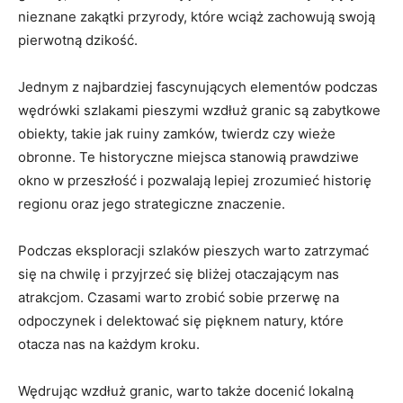
nieznane zakątki przyrody, które wciąż zachowują⁣ swoją
pierwotną dzikość.
Jednym z najbardziej fascynujących elementów podczas
wędrówki‌ szlakami ‌pieszymi wzdłuż ‌granic są zabytkowe
obiekty, ‌takie jak‍ ruiny zamków, twierdz⁣ czy‌ wieże
obronne. Te historyczne miejsca stanowią prawdziwe
okno‍ w ‍przeszłość⁢ i pozwalają lepiej ⁣zrozumieć historię
regionu oraz jego strategiczne znaczenie.
Podczas eksploracji szlaków pieszych warto⁤ zatrzymać
się na chwilę⁢ i ‍przyjrzeć się bliżej otaczającym nas‌
atrakcjom. Czasami​ warto zrobić sobie przerwę na‌
odpoczynek ​i delektować się pięknem natury, które
otacza nas na każdym kroku.
Wędrując wzdłuż granic, warto także docenić lokalną