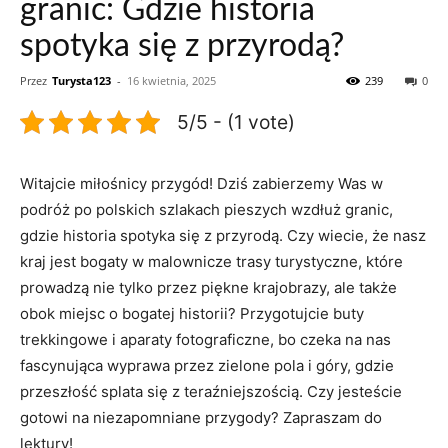
granic: Gdzie historia
spotyka się z przyrodą?
Przez
Turysta123
-
16 kwietnia, 2025
239
0
5/5 - (1 vote)
Witajcie miłośnicy przygód! Dziś zabierzemy Was ‌w‍
podróż⁢ po ⁣polskich szlakach pieszych ⁤wzdłuż​ granic,
gdzie‍ historia spotyka się z przyrodą. Czy ​wiecie, że nasz
kraj​ jest bogaty‍ w malownicze trasy turystyczne, ⁤które
prowadzą nie tylko przez piękne krajobrazy, ale także‌
obok miejsc o bogatej historii? Przygotujcie buty
trekkingowe i aparaty fotograficzne, bo‍ czeka na nas
‌fascynująca wyprawa przez zielone pola i ​góry, ‍gdzie
przeszłość​ splata się z teraźniejszością. Czy jesteście‍
gotowi​ na niezapomniane przygody? Zapraszam‌ do
lektury!