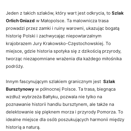
Jeden z takich szlaków, który⁢ wart ‌jest odkrycia, to
Szlak
Orlich Gniazd
w Małopolsce. Ta malownicza ⁣trasa
prowadzi przez zamki i ⁤ruiny ​warowni,⁣ ukazując bogatą‍
historię Polski i zachwycając niepowtarzalnym
krajobrazem ⁢Jury Krakowsko-Częstochowskiej. To
‍miejsce, gdzie historia ​spotyka‌ się z dzikością ​przyrody,
tworząc ‍niezapomniane wrażenia dla ⁢każdego miłośnika‍
podróży.
Innym fascynującym⁣ szlakiem granicznym jest ​
Szlak
Bursztynowy
w północnej Polsce. Ta trasa, biegnąca
wzdłuż wybrzeża Bałtyku, pozwala‍ nie‌ tylko na
poznawanie historii handlu bursztynem, ale także na
delektowanie się pięknem morza i przyrody Pomorza. To​
idealne miejsce dla osób poszukujących harmonii między
historią a⁤ naturą.