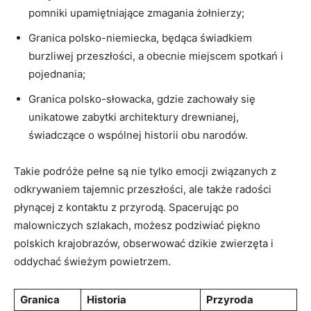
pomniki upamiętniające zmagania‌ żołnierzy;
Granica polsko-niemiecka, będąca​ świadkiem
burzliwej przeszłości, a obecnie miejscem spotkań ​i
pojednania;
Granica polsko-słowacka, ​gdzie zachowały‍ się
unikatowe ⁣zabytki architektury ⁣drewnianej,
‍świadczące o​ wspólnej ⁤historii obu ⁢narodów.
Takie podróże pełne są nie tylko emocji związanych z
odkrywaniem tajemnic przeszłości, ale także radości
płynącej z kontaktu ‍z przyrodą. Spacerując po
⁣malowniczych ⁣szlakach, możesz podziwiać piękno
polskich krajobrazów, obserwować ⁢dzikie zwierzęta i
oddychać świeżym⁢ powietrzem.
Granica
Historia
Przyroda