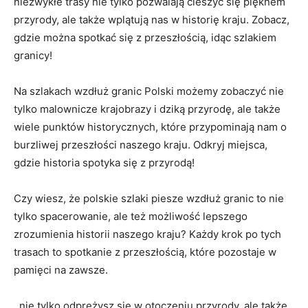
niezwykłe trasy nie⁤ tylko pozwalają cieszyć ⁣się pięknem
przyrody, ale także wplątują nas w historię kraju. Zobacz,
⁤gdzie można spotkać‍ się z przeszłością, idąc szlakiem
granicy!
Na szlakach wzdłuż granic Polski możemy zobaczyć nie
tylko⁢ malownicze ‌krajobrazy i dziką przyrodę, ale także
wiele punktów historycznych, które⁢ przypominają nam o
burzliwej przeszłości naszego kraju. ​Odkryj miejsca,
gdzie historia spotyka ⁤się‌ z przyrodą!
Czy wiesz, ⁤że polskie szlaki piesze⁤ wzdłuż granic ‍to nie
tylko spacerowanie, ale też możliwość lepszego
zrozumienia historii ‍naszego kraju? Każdy ‍krok po tych
‌trasach to spotkanie‌ z ‍przeszłością, które ​pozostaje w
pamięci ⁤na⁢ zawsze.
, nie tylko odprężysz się ‌w otoczeniu przyrody, ⁣ale także