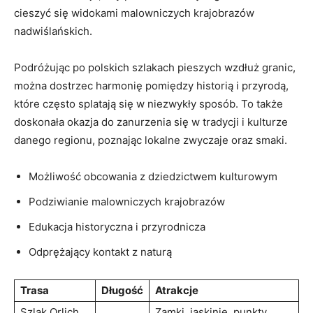
‍cieszyć ⁣się widokami malowniczych krajobrazów
nadwiślańskich.
Podróżując‌ po polskich​ szlakach​ pieszych ⁢wzdłuż granic,
można dostrzec⁢ harmonię‍ pomiędzy​ historią ​i ⁣przyrodą,
które często splatają się w niezwykły sposób. ‍To⁢ także
doskonała⁢ okazja do​ zanurzenia się w tradycji i kulturze
danego regionu,​ poznając ⁤lokalne zwyczaje oraz ​smaki.
Możliwość ‌obcowania​ z dziedzictwem kulturowym
Podziwianie malowniczych krajobrazów
Edukacja historyczna i przyrodnicza
Odprężający‌ kontakt ⁣z naturą
Trasa
Długość
Atrakcje
Szlak​ Orlich
Zamki, jaskinie, punkty