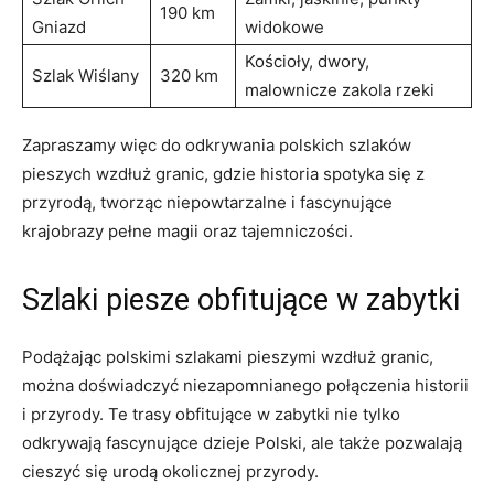
190 km
Gniazd
widokowe
Kościoły, ‍dwory,
Szlak ⁢Wiślany
320 ‌km
malownicze zakola rzeki
Zapraszamy ⁤więc do odkrywania polskich szlaków
‍pieszych wzdłuż ‌granic, ⁣gdzie ​historia spotyka ​się z
przyrodą, tworząc‌ niepowtarzalne i fascynujące
krajobrazy pełne magii⁣ oraz tajemniczości.
Szlaki piesze‌ obfitujące w‍ zabytki
Podążając polskimi szlakami pieszymi wzdłuż ⁤granic,
można doświadczyć niezapomnianego ⁢połączenia​ historii
i⁣ przyrody.‍ Te trasy obfitujące w zabytki nie tylko
⁣odkrywają fascynujące ‌dzieje Polski, ale ⁤także pozwalają
cieszyć‍ się urodą okolicznej przyrody.