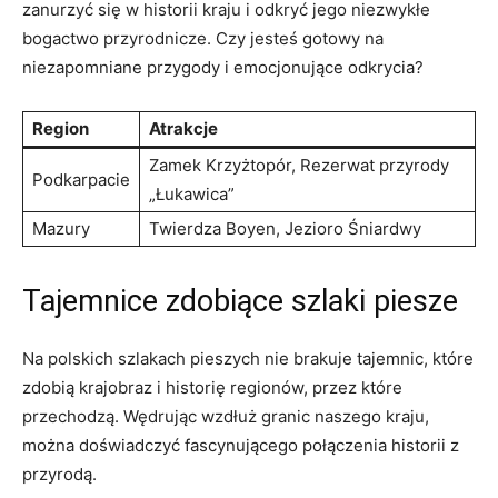
zanurzyć się ​w historii kraju i odkryć jego niezwykłe ​
bogactwo przyrodnicze.‍ Czy jesteś gotowy‌ na‌
niezapomniane⁣ przygody i‍ emocjonujące odkrycia?
Region
Atrakcje
Zamek Krzyżtopór, Rezerwat przyrody
Podkarpacie
„Łukawica”
Mazury
Twierdza Boyen, Jezioro‍ Śniardwy
Tajemnice zdobiące szlaki piesze
Na polskich szlakach pieszych nie brakuje tajemnic,⁢ które
zdobią krajobraz i historię regionów, przez które⁢
przechodzą.⁤ Wędrując ⁢wzdłuż granic naszego kraju,
można doświadczyć fascynującego‌ połączenia historii z
przyrodą.