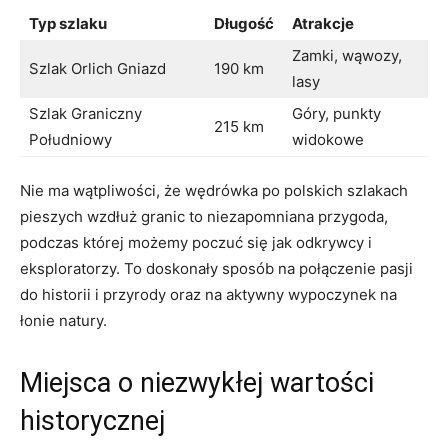
Typ szlaku
Długość
Atrakcje
Zamki, wąwozy,
Szlak⁢ Orlich Gniazd
190 km
lasy
Szlak Graniczny
Góry, punkty​
215 km
Południowy
widokowe
Nie‌ ma wątpliwości, że wędrówka ‍po polskich ‍szlakach
pieszych wzdłuż granic ​to niezapomniana przygoda, ​
podczas której⁤ możemy poczuć się jak odkrywcy‌ i
‌eksploratorzy.‌ To⁣ doskonały sposób na połączenie ⁣pasji
do historii⁣ i przyrody oraz na aktywny wypoczynek‍ na
łonie natury.
Miejsca ​o niezwykłej wartości
historycznej