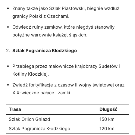
Znany także jako Szlak⁣ Piastowski, ⁣biegnie⁢ wzdłuż
granicy Polski​ z Czechami.
Odwiedź ruiny‌ zamków, które niegdyś stanowiły
potężne warownie książąt śląskich.
2. ⁢
Szlak Pogranicza Kłodzkiego
Przebiega przez malownicze krajobrazy Sudetów i
Kotliny Kłodzkiej.
Zwiedź fortyfikacje ⁢z czasów II⁢ wojny ‌światowej oraz
XIX-wieczne ⁤pałace​ i ⁣zamki.
Trasa
Długość
Szlak ⁤Orlich Gniazd
150 km
Szlak Pogranicza‍ Kłodzkiego
120 ​km