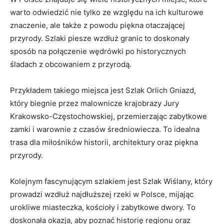
warto ⁣odwiedzić nie tylko ze względu na ich⁤ kulturowe
⁣znaczenie, ale także z powodu piękna otaczającej
⁤przyrody. ‍Szlaki piesze ‌wzdłuż granic ​to doskonały
sposób na połączenie ⁣wędrówki po historycznych
śladach z‍ obcowaniem z ⁤przyrodą.
Przykładem takiego miejsca jest Szlak Orlich Gniazd,
który biegnie przez malownicze krajobrazy Jury
Krakowsko-Częstochowskiej,⁢ przemierzając zabytkowe
‌zamki i ⁢warownie z czasów średniowiecza. To idealna
trasa‍ dla miłośników historii, architektury oraz piękna
przyrody.
Kolejnym fascynującym szlakiem jest Szlak Wiślany,⁢ który
prowadzi wzdłuż najdłuższej rzeki w Polsce, mijając
urokliwe miasteczka,‌ kościoły‌ i ⁤zabytkowe dwory.⁢ To
doskonała okazja,⁤ aby poznać ⁢historię​ regionu oraz