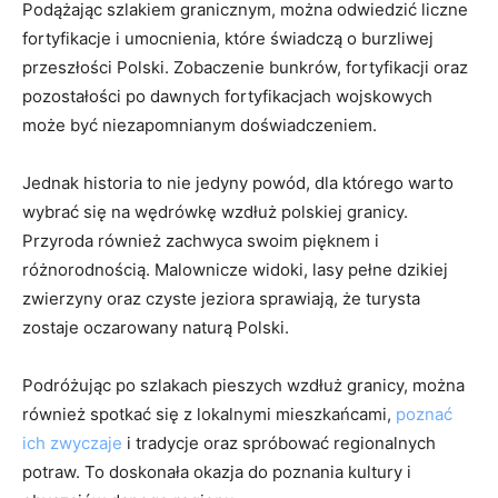
Podążając szlakiem granicznym, można odwiedzić liczne
fortyfikacje i umocnienia, które świadczą o ⁤burzliwej
przeszłości Polski. Zobaczenie ‍bunkrów,⁣ fortyfikacji⁣ oraz
pozostałości po⁣ dawnych fortyfikacjach wojskowych
‍może być niezapomnianym doświadczeniem.
Jednak historia to nie jedyny powód, dla którego warto
wybrać się‍ na ‌wędrówkę wzdłuż polskiej granicy. ​
Przyroda również zachwyca swoim pięknem ⁢i
⁣różnorodnością.⁣ Malownicze widoki, ​lasy pełne dzikiej
zwierzyny​ oraz czyste jeziora sprawiają, że turysta
zostaje oczarowany⁢ naturą Polski.
Podróżując po ​szlakach‍ pieszych​ wzdłuż granicy, można
również spotkać się z‍ lokalnymi mieszkańcami,⁢
poznać
ich zwyczaje
‍i tradycje oraz spróbować ⁢regionalnych
potraw. To doskonała‍ okazja do poznania kultury i