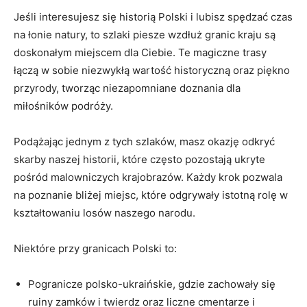
Jeśli ‌interesujesz się⁤ historią Polski ⁢i lubisz spędzać ⁣czas
na łonie natury, ⁤to szlaki piesze wzdłuż granic kraju są
doskonałym miejscem dla Ciebie. Te magiczne trasy
łączą w ​sobie niezwykłą wartość historyczną oraz piękno
przyrody, ⁤tworząc niezapomniane doznania dla
miłośników podróży.
Podążając jednym z tych szlaków,⁢ masz okazję odkryć
skarby ‌naszej historii,​ które ⁢często pozostają ukryte
pośród malowniczych krajobrazów. Każdy krok pozwala ​
na poznanie bliżej miejsc, które odgrywały istotną‍ rolę ​w⁤
kształtowaniu losów naszego narodu.
Niektóre przy granicach Polski to:
Pogranicze⁢ polsko-ukraińskie, gdzie zachowały się
ruiny zamków i twierdz​ oraz liczne cmentarze‍ i