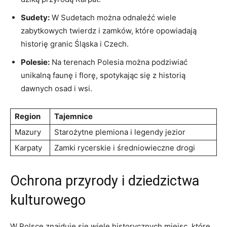
Sudety:
​W Sudetach można odnaleźć wiele
zabytkowych⁣ twierdz i zamków, ⁤które opowiadają
historię granic Śląska i ‌Czech.
Polesie:
Na terenach Polesia​ można podziwiać
unikalną ‍faunę i florę, ‍spotykając się⁢ z historią
dawnych osad i⁣ wsi.
Region
Tajemnice
Mazury
Starożytne plemiona i legendy jezior
Karpaty
Zamki rycerskie‍ i średniowieczne ⁤drogi
Ochrona‌ przyrody i dziedzictwa‌
kulturowego
W Polsce znajduje się wiele historycznych miejsc,⁢ które