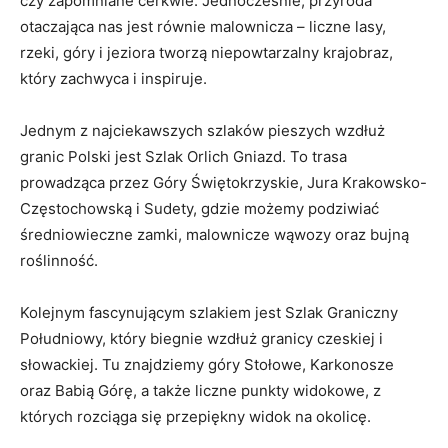
czy zapomniane cerkwie. Jednocześnie, przyroda
otaczająca ‌nas jest równie malownicza – liczne⁢ lasy,
rzeki,⁤ góry ⁤i⁣ jeziora tworzą niepowtarzalny krajobraz,
⁢który zachwyca i ​inspiruje.
Jednym z najciekawszych szlaków pieszych wzdłuż
granic Polski‌ jest Szlak Orlich Gniazd. To trasa
prowadząca przez Góry Świętokrzyskie, Jura Krakowsko-
Częstochowską i Sudety, gdzie możemy podziwiać
średniowieczne zamki, malownicze wąwozy oraz bujną⁢
roślinność.
Kolejnym ⁢fascynującym szlakiem jest Szlak Graniczny
Południowy, który biegnie wzdłuż⁣ granicy czeskiej⁢ i
słowackiej. Tu znajdziemy ​góry Stołowe, Karkonosze
oraz Babią⁣ Górę, a także ⁣liczne punkty⁤ widokowe, z
których rozciąga się przepiękny widok na ‍okolicę.