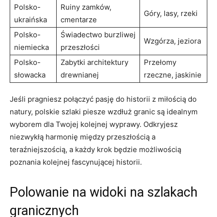
Polsko-
Ruiny⁣ zamków,
Góry,‌ lasy, rzeki
ukraińska
cmentarze
Polsko-
Świadectwo burzliwej
Wzgórza, jeziora
niemiecka
przeszłości
Polsko-
Zabytki architektury
Przełomy‍
słowacka
drewnianej
rzeczne, jaskinie
Jeśli ‌pragniesz połączyć pasję⁢ do historii z⁣ miłością‍ do
natury, polskie szlaki piesze wzdłuż granic są idealnym
wyborem dla Twojej ​kolejnej wyprawy. Odkryjesz⁣
niezwykłą harmonię między przeszłością a
teraźniejszością, a każdy krok będzie⁣ możliwością​
poznania ⁤kolejnej fascynującej historii.
Polowanie na widoki na szlakach
granicznych