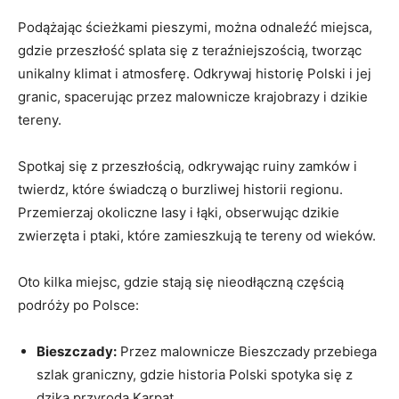
Podążając ścieżkami pieszymi, można odnaleźć miejsca,
gdzie przeszłość splata się z ​teraźniejszością, ⁣tworząc
unikalny ‌klimat i atmosferę. Odkrywaj‍ historię⁤ Polski i jej
granic, ⁤spacerując przez malownicze ‍krajobrazy i dzikie
tereny.
Spotkaj się z przeszłością, odkrywając ruiny ​zamków‍ i
twierdz, które świadczą⁣ o ‌burzliwej historii⁢ regionu.‌
Przemierzaj okoliczne lasy i‍ łąki, obserwując dzikie
zwierzęta i ptaki, które zamieszkują te tereny od wieków.
Oto kilka miejsc, gdzie stają się nieodłączną częścią
podróży⁤ po Polsce:
Bieszczady:
Przez malownicze Bieszczady przebiega
szlak ‌graniczny,​ gdzie historia Polski spotyka się z
dziką przyrodą​ Karpat.