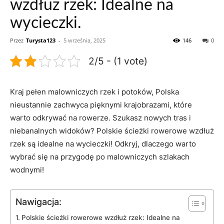
wzdłuż rzek: Idealne na
wycieczki.
Przez
Turysta123
-
5 września, 2025
146
0
2/5 - (1 vote)
Kraj pełen malowniczych rzek i potoków, Polska
nieustannie zachwyca pięknymi krajobrazami, które
warto odkrywać na rowerze. Szukasz nowych tras i
niebanalnych widoków? Polskie ścieżki ‍rowerowe wzdłuż
rzek są idealne na wycieczki! Odkryj, dlaczego warto
⁣wybrać się na ‌przygodę po‍ malowniczych szlakach
wodnymi!
Nawigacja:
Polskie ścieżki rowerowe wzdłuż rzek: Idealne na