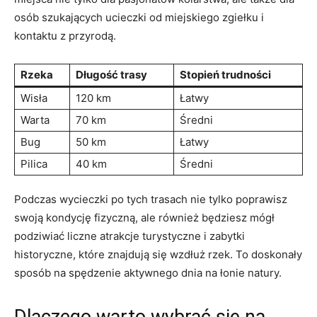
osób szukających ucieczki od miejskiego zgiełku i
kontaktu z przyrodą.
Rzeka
Długość trasy
Stopień trudności
Wisła
120 ⁢km
Łatwy
Warta
70 ⁤km
Średni
Bug
50⁢ km
Łatwy
Pilica
40 km
Średni
Podczas wycieczki po tych trasach nie tylko poprawisz
swoją⁤ kondycję fizyczną, ale również będziesz mógł‌
podziwiać liczne atrakcje turystyczne i⁣ zabytki
⁤historyczne, które znajdują się wzdłuż rzek. To doskonały
sposób na spędzenie aktywnego dnia na łonie natury.
Dlaczego warto wybrać się na