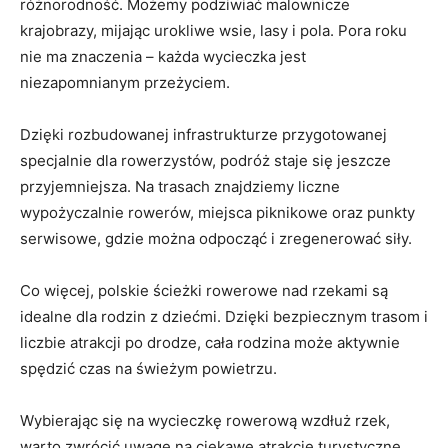
różnorodność. ⁤Możemy podziwiać malownicze
krajobrazy, mijając urokliwe wsie, lasy i pola. Pora roku
nie ma ‍znaczenia – każda wycieczka jest
niezapomnianym przeżyciem.
Dzięki rozbudowanej infrastrukturze przygotowanej
specjalnie‍ dla rowerzystów, podróż staje się ​jeszcze
przyjemniejsza. Na trasach znajdziemy liczne
wypożyczalnie rowerów, miejsca piknikowe oraz punkty
serwisowe, gdzie można ‍odpocząć i zregenerować siły.
Co więcej, polskie ścieżki rowerowe nad rzekami są
idealne ⁢dla rodzin z dziećmi. Dzięki bezpiecznym trasom⁢ i
liczbie atrakcji po drodze, cała rodzina może aktywnie
spędzić czas na świeżym powietrzu.
Wybierając się na wycieczkę rowerową wzdłuż rzek,
warto zwrócić⁣ uwagę na ciekawe atrakcje turystyczne,