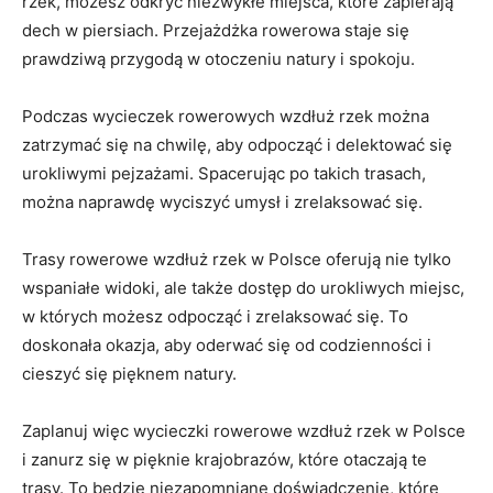
rzek, możesz ⁢odkryć niezwykłe miejsca, które zapierają
dech w piersiach. ⁣Przejażdżka rowerowa staje się
prawdziwą przygodą ‍w otoczeniu natury i spokoju.
Podczas wycieczek⁤ rowerowych wzdłuż rzek można
zatrzymać się na⁣ chwilę, aby odpocząć i delektować​ się
urokliwymi pejzażami. Spacerując po takich trasach,
można‍ naprawdę wyciszyć umysł i zrelaksować się.
Trasy rowerowe wzdłuż rzek w‌ Polsce oferują nie tylko
wspaniałe widoki, ale ‌także dostęp⁣ do urokliwych‌ miejsc,
w ⁤których możesz odpocząć i zrelaksować się. ‍To
doskonała okazja, aby oderwać się od codzienności i
cieszyć ⁤się pięknem natury.
Zaplanuj więc wycieczki rowerowe wzdłuż rzek ​w Polsce
i zanurz się ​w pięknie krajobrazów, które⁤ otaczają te
trasy. To będzie niezapomniane doświadczenie, które