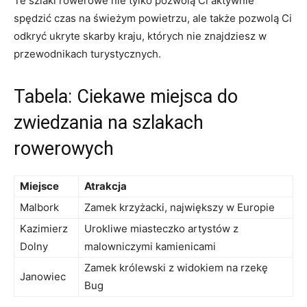
Te ⁤szlaki rowerowe nie tylko pozwolą⁤ Ci aktywnie
spędzić czas na świeżym ⁣powietrzu, ale także pozwolą ⁣Ci
odkryć ukryte skarby kraju, których nie znajdziesz w
przewodnikach turystycznych.
Tabela: Ciekawe miejsca ‍do
zwiedzania na szlakach
rowerowych
Miejsce
Atrakcja
Malbork
Zamek krzyżacki,‍ największy w⁣ Europie
Kazimierz
Urokliwe miasteczko artystów z
Dolny
malowniczymi kamienicami
Zamek królewski z widokiem na rzekę
Janowiec
Bug