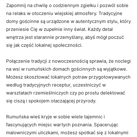
Zapomnij ​na ‍chwilę o codziennym zgiełku ⁢i pozwól sobie ​
na relaks w ​otoczeniu wiejskiej atmosfery. Tradycyjne
domy gościnne są ⁤urządzone w ⁣autentycznym stylu, który
przeniesie ‍Cię w⁣ zupełnie inny świat. Każdy detal
wnętrza jest ⁣starannie przemyślany, abyś‌ mógł​ poczuć
się⁢ jak⁢ część lokalnej społeczności.
Połączenie tradycji z nowoczesnością sprawia, że​ noclegi
na wsi w rumuńskich domach gościnnych są wyjątkowe.
Możesz skosztować ‍lokalnych potraw przygotowywanych
według‍ tradycyjnych‍ receptur, uczestniczyć w
warsztatach⁣ rzemieślniczych czy‌ po prostu⁢ delektować⁣
się ciszą i spokojem otaczającej przyrody.
Rumuńska wieś kryje‌ w sobie wiele‍ tajemnic i⁣
fascynujących miejsc wartych poznania. Spacerując ​
malowniczymi ​uliczkami, możesz ⁤spotkać ⁣się z lokalnymi