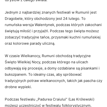
Jednym⁣ z najbardziej znanych festiwali w Rumunii jest
Dragobete,‌ który ​obchodzony ⁢jest‍ 24 lutego. To
rumuńska‍ wersja Walentynek, podczas których zakochani
świętują miłość i przyjaźń. Podczas ‌tego święta możesz
zobaczyć tradycyjne tańce,⁣ przysmaki​ kuchni ⁢rumuńskiej
oraz kolorowe parady ⁢uliczną.
W czasie Wielkanocy, Rumuni obchodzą tradycyjne
⁤Święto Wielkiej Nocy, podczas ​którego na ulicach
odbywają się ‌procesje, a domy ozdabiane ​są pisankami ‍i
bukszpanem. To idealny czas, aby spróbować
tradycyjnych potraw wielkanocnych, takich jak ⁣pascha czy⁢
drobne wypieki.
Podczas festiwalu „Padurea Craiului” (Las‌ Królewski)
możesz uczestniczyć‍ w festiwalu folklorystycznym,