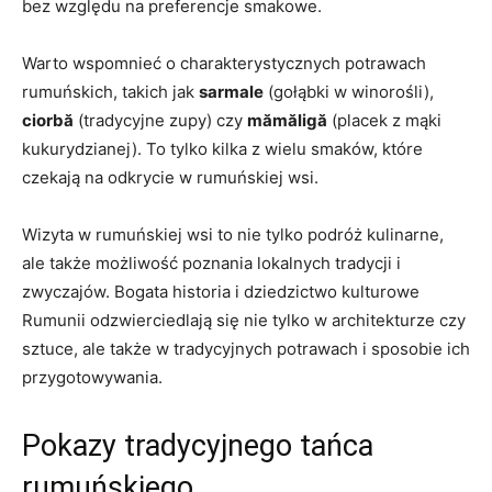
bez względu ​na preferencje smakowe.
Warto wspomnieć o charakterystycznych potrawach
rumuńskich, takich jak
sarmale
(gołąbki w winorośli),
ciorbă
⁢(tradycyjne zupy) czy
mămăligă
(placek z ⁣mąki
⁤kukurydzianej). To tylko kilka z​ wielu smaków, które
czekają na⁢ odkrycie w rumuńskiej wsi.
Wizyta​ w rumuńskiej wsi​ to⁤ nie ​tylko podróż kulinarne,
ale także możliwość⁢ poznania ​lokalnych ‍tradycji‌ i
zwyczajów. Bogata historia i dziedzictwo kulturowe
Rumunii odzwierciedlają się nie tylko w‌ architekturze‍ czy
sztuce, ale także w tradycyjnych potrawach i sposobie ich​
przygotowywania.
Pokazy tradycyjnego tańca
rumuńskiego