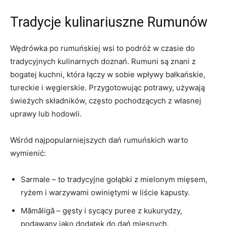
Tradycje kulinariuszne Rumunów
Wędrówka ‌po rumuńskiej wsi to podróż w czasie do
tradycyjnych ⁤kulinarnych doznań. Rumuni są znani z
bogatej kuchni, która łączy w sobie wpływy bałkańskie,
tureckie i węgierskie. ‍Przygotowując potrawy, używają
⁢świeżych składników, ⁤często pochodzących z własnej
uprawy ‍lub hodowli.
Wśród najpopularniejszych dań rumuńskich warto
wymienić:
Sarmale – to tradycyjne gołąbki z mielonym mięsem,
ryżem i⁢ warzywami owiniętymi w liście kapusty.
Mămăligă‌ – gęsty⁤ i sycący puree z kukurydzy, ​
podawany jako​ dodatek do dań mięsnych.