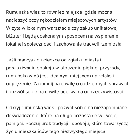
Rumuńska wieś to również ‌miejsce, gdzie można
nacieszyć oczy rękodziełem miejscowych ⁢artystów.
Wizyta w lokalnym warsztacie czy zakup ⁣unikatowej
biżuterii będą doskonałym sposobem ⁣na wspieranie
‌lokalnej społeczności i zachowanie tradycji rzemiosła.
Jeśli marzysz o‌ ucieczce od zgiełku miasta i​
poszukiwaniu ‌spokoju ⁢w otoczeniu pięknej przyrody,
‍rumuńska⁤ wieś jest idealnym miejscem na relaks i
odprężenie. Zapomnij na chwilę o⁣ codziennych sprawach
i pozwól sobie na ⁢chwile oderwania od rzeczywistości.
Odkryj rumuńską wieś⁣ i pozwól sobie ‌na niezapomniane
doświadczenie, ‍które na ‌długo pozostanie w Twojej
pamięci. Poczuj ⁤urok tradycji i ⁣spokoju, które ​towarzyszą
życiu⁣ mieszkańców tego niezwykłego miejsca.