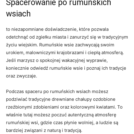
Spacerowanie po ⁤rumuńskich
wsiach
to niezapomniane doświadczenie, które pozwala
odetchnąć ‍od zgiełku miasta i zanurzyć się‌ w tradycyjnym
życiu wiejskim.​ Rumuńskie wsie zachwycają swoim
urokiem, malowniczymi⁤ krajobrazami i ⁢ciepłą atmosferą.
Jeśli marzysz o spokojnej⁤ wakacyjnej wyprawie,
⁣koniecznie odwiedź rumuńskie wsie i poznaj ich tradycje
oraz zwyczaje.
Podczas spaceru po rumuńskich wsiach możesz​
podziwiać⁢ tradycyjne drewniane chałupy ozdobione
rzeźbionymi zdobieniami oraz⁣ kolorowymi kwiatami. To
właśnie⁢ tutaj ​możesz poczuć​ autentyczną atmosferę
⁣rumuńskiej ⁣wsi,​ gdzie czas płynie⁤ wolniej, a ludzie są
bardziej związani z naturą ⁤i tradycją.