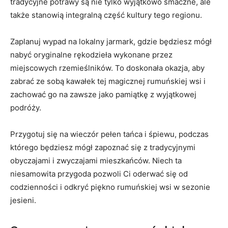
tradycyjne potrawy są nie tylko wyjątkowo ‌smaczne, ale
także stanowią integralną część kultury tego regionu.
Zaplanuj wypad na‍ lokalny jarmark,‍ gdzie będziesz mógł
nabyć oryginalne⁣ rękodzieła wykonane przez
miejscowych rzemieślników. ‌To⁣ doskonała okazja, aby
zabrać ze sobą kawałek ‍tej magicznej rumuńskiej wsi⁣ i
zachować go na zawsze jako pamiątkę z wyjątkowej
podróży.
Przygotuj się na wieczór pełen tańca i⁢ śpiewu, podczas
którego ⁢będziesz⁢ mógł zapoznać ​się ​z tradycyjnymi
obyczajami i zwyczajami mieszkańców.⁤ Niech ta
niesamowita przygoda pozwoli Ci oderwać się od
codzienności i ​odkryć⁢ piękno rumuńskiej wsi w sezonie
jesieni.