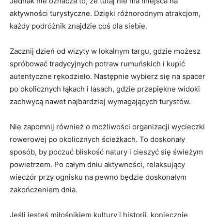
Jednak nie oznacza ‌to, że tutaj nie ma miejsca​ na
aktywności turystyczne.‌ Dzięki różnorodnym atrakcjom,
każdy podróżnik‌ znajdzie ⁣coś dla siebie.
Zacznij​ dzień od wizyty ​w lokalnym targu, gdzie możesz ​
spróbować tradycyjnych potraw rumuńskich i kupić
autentyczne rękodzieło. Następnie ‌wybierz‌ się na spacer
po okolicznych łąkach i lasach, gdzie przepiękne widoki
zachwycą ⁣nawet najbardziej‍ wymagających turystów.
Nie zapomnij również o możliwości organizacji ⁢wycieczki
rowerowej po okolicznych ścieżkach.⁤ To doskonały
sposób, by poczuć bliskość natury i cieszyć​ się świeżym
powietrzem. Po całym dniu aktywności, relaksujący
wieczór przy ognisku na pewno będzie⁣ doskonałym
⁤zakończeniem dnia.
Jeśli jesteś miłośnikiem kultury i historii, koniecznie⁤