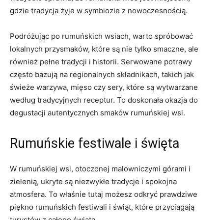
gdzie tradycja żyje w symbiozie⁤ z nowoczesnością.
Podróżując po rumuńskich wsiach, warto spróbować
lokalnych‌ przysmaków, ⁢które są‍ nie tylko smaczne, ale
również pełne ⁢tradycji ⁣i historii. Serwowane potrawy
często bazują na⁤ regionalnych‍ składnikach, takich‌ jak
świeże⁢ warzywa, mięso czy sery, które są wytwarzane
według tradycyjnych ⁤receptur. To doskonała okazja‍ do
degustacji⁤ autentycznych smaków rumuńskiej wsi.
Rumuńskie ‍festiwale⁤ i święta
W rumuńskiej wsi, otoczonej ‌malowniczymi górami i
zielenią, ⁣ukryte są niezwykłe tradycje i spokojna
atmosfera. To ​właśnie tutaj możesz odkryć prawdziwe
piękno rumuńskich festiwali i świąt, które przyciągają
turystów z całego świata.