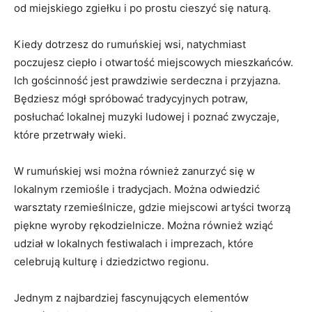
od miejskiego ⁤zgiełku i po ‍prostu cieszyć się naturą.
Kiedy​ dotrzesz do rumuńskiej wsi,⁢ natychmiast ​
poczujesz ciepło i otwartość miejscowych mieszkańców.
Ich gościnność jest prawdziwie serdeczna i przyjazna. ​
Będziesz mógł spróbować⁢ tradycyjnych potraw,
posłuchać lokalnej muzyki‌ ludowej i poznać‌ zwyczaje,
‍które przetrwały wieki.
W rumuńskiej ⁢wsi można również⁢ zanurzyć się w
lokalnym ​rzemiośle i tradycjach. Można ‌odwiedzić
warsztaty rzemieślnicze,⁢ gdzie miejscowi ​artyści tworzą
piękne‌ wyroby rękodzielnicze. ⁣Można również wziąć
udział w lokalnych festiwalach i imprezach, które
celebrują​ kulturę i⁢ dziedzictwo regionu.
Jednym z ⁢najbardziej fascynujących elementów