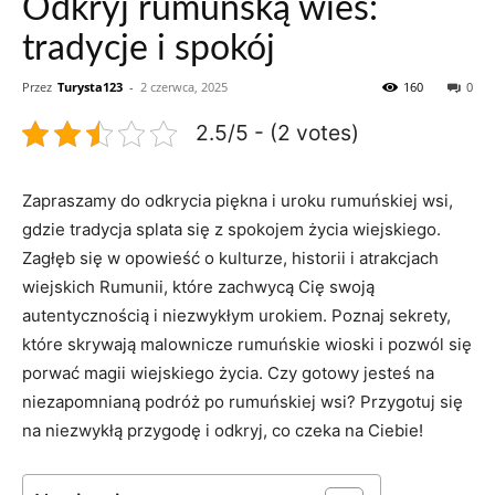
Odkryj rumuńską wieś:
tradycje i spokój
Przez
Turysta123
-
2 czerwca, 2025
160
0
2.5/5 - (2 votes)
Zapraszamy do odkrycia piękna i​ uroku rumuńskiej wsi,⁤
gdzie tradycja splata się z spokojem życia wiejskiego.
Zagłęb​ się w‌ opowieść o kulturze,‌ historii i atrakcjach
wiejskich Rumunii, które zachwycą Cię swoją
autentycznością ⁣i niezwykłym urokiem. Poznaj sekrety,
które skrywają ⁣malownicze rumuńskie wioski i ​pozwól ⁢się⁣
porwać magii wiejskiego ‌życia. Czy gotowy jesteś na⁤
niezapomnianą podróż po rumuńskiej wsi? Przygotuj⁣ się
na‌ niezwykłą przygodę i odkryj, ⁢co czeka na Ciebie!