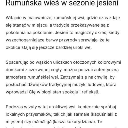
Rumuńska wieś w sezonie jesieni
Witajcie w malowniczej rumuńskiej wsi, gdzie czas zdaje
się ​stanąć w miejscu, a tradycje przekazywane są z
pokolenia na pokolenie. Jesień to⁤ magiczny ​okres, kiedy
wszechogarniające barwy przyrody sprawiają, że te
okolice stają się jeszcze bardziej urokliwe.
Spacerując po wąskich uliczkach otoczonych kolorowymi
domkami⁢ z czerwonej cegły, można⁣ poczuć autentyczną
atmosferę rumuńskiej wsi. Zatrzymaj się na chwilę, by
posłuchać dźwięków tradycyjnej muzyki ludowej, która
wprowadzi Cię ‌w błogi stan spokoju⁣ i ⁢refleksji.
Podczas ‌wizyty w‍ tej urokliwej wsi, koniecznie spróbuj
lokalnych przysmaków, takich jak sarmale (kapuśniaki z
mięsem) czy‍ mămăligă (kasza kukurydziana). Te