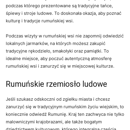
podczas którego prezentowane ​są tradycyjne tańce,
śpiewy i stroje ​ludowe. ⁣To doskonała okazja, aby poznać
kulturę i tradycje rumuńskiej⁣ wsi.
Podczas‌ wizyty w rumuńskiej ⁤wsi‌ nie zapomnij odwiedzić
lokalnych jarmarków, na których możesz​ zakupić
tradycyjne ‌rękodzieło, ​smakołyki oraz pamiątki. To
idealne miejsce, aby poczuć autentyczną atmosferę
rumuńskiej wsi i zanurzyć się‌ w⁢ miejscowej kulturze.
Rumuńskie rzemiosło ludowe
Jeśli ‌szukasz‍ odskoczni od zgiełku miasta ‌i chcesz
zanurzyć się w ⁤tradycyjnym rumuńskim życiu wiejskim, to
koniecznie ​odwiedź​ Rumunię. ‍Kraj ten zachwyca nie tylko‍
malowniczymi krajobrazami, ale‍ także bogatym
dziedzictwem kulturowym, którego integralną częścią