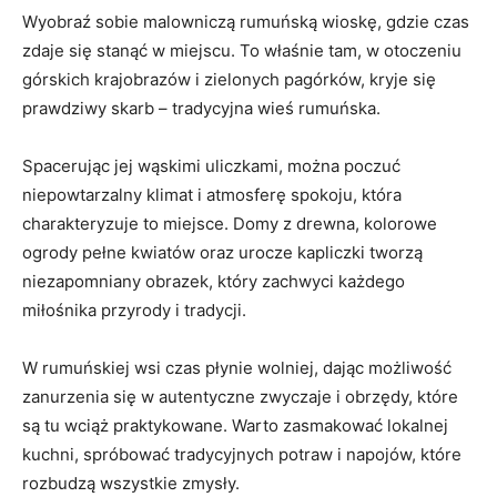
Wyobraź sobie malowniczą rumuńską wioskę, gdzie czas
zdaje się stanąć w miejscu. ​To⁣ właśnie tam,⁣ w otoczeniu​
górskich krajobrazów i zielonych pagórków,⁣ kryje się
prawdziwy skarb – tradycyjna wieś rumuńska.
Spacerując jej wąskimi uliczkami, można poczuć
niepowtarzalny klimat i⁢ atmosferę spokoju, która
charakteryzuje to‌ miejsce. Domy z⁢ drewna, kolorowe
ogrody pełne kwiatów ⁤oraz‌ urocze kapliczki⁤ tworzą
niezapomniany ​obrazek, który zachwyci⁣ każdego
miłośnika przyrody i⁤ tradycji.
W rumuńskiej wsi ‍czas płynie wolniej, dając możliwość
⁤zanurzenia się⁤ w autentyczne zwyczaje i‍ obrzędy, które
są⁣ tu‍ wciąż‌ praktykowane. ​Warto zasmakować lokalnej
kuchni, spróbować tradycyjnych potraw i napojów, ⁣które
rozbudzą wszystkie zmysły.