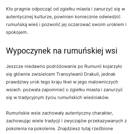
Kto pragnie ‌odpocząć od ⁣zgiełku ‌miasta i‌ zanurzyć ⁤się ⁢w
autentycznej⁤ kulturze, powinien koniecznie odwiedzić
rumuńską⁤ wieś i pozwolić jej oczarować swoim urokiem i
spokojem.
Wypoczynek na rumuńskiej wsi
Jeszcze niedawno​ podróżowanie po Rumunii kojarzyło
⁣się głównie zwisielcem Transylwanii‌ Drakuli, jednak​
prawdziwy urok tego kraju tkwi w jego malowniczych
wsiach. ⁣pozwala zapomnieć o zgiełku miasta i zanurzyć
⁤się‍ w‍ tradycyjnym życiu rumuńskich ⁢wieśniaków.
Rumuńskie wsie zachowały autentyczny charakter,
zachowując wiele tradycji i ​zwyczajów przekazywanych z
pokolenia na pokolenie. Znajdziesz tutaj rzeźbione‌