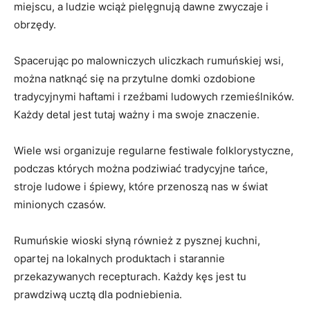
miejscu, a ludzie⁣ wciąż pielęgnują‍ dawne zwyczaje i
obrzędy.
Spacerując ⁢po malowniczych ⁤uliczkach ⁢rumuńskiej wsi,⁣
można natknąć się na przytulne domki ozdobione
tradycyjnymi haftami i rzeźbami ludowych rzemieślników.
Każdy detal jest tutaj ​ważny‍ i ma swoje znaczenie.
Wiele wsi organizuje regularne festiwale folklorystyczne,⁢
podczas których można⁤ podziwiać​ tradycyjne ⁣tańce,
‌stroje ⁢ludowe i ‌śpiewy, które przenoszą nas w świat
⁤minionych ⁤czasów.
Rumuńskie wioski słyną⁢ również ⁢z ⁤pysznej kuchni,
opartej ‌na lokalnych produktach i starannie​
przekazywanych recepturach. ⁤Każdy kęs jest tu
prawdziwą ucztą dla podniebienia.