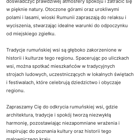
doświadczyć prawdziwej atmosfery spokoju i zatracić się
w pięknie natury. Otoczone górami oraz urokliwymi
polami i lasami, wioski Rumunii​ zapraszają do relaksu i
wyciszenia, ⁢stwarzając idealne warunki do odpoczynku
od miejskiego ⁢zgiełku.
Tradycje rumuńskiej ⁣wsi są ‍głęboko zakorzenione w
historii i kulturze tego regionu. Spacerując po uliczkach
wsi, można spotkać mieszkańców w ⁤tradycyjnych‍
strojach ludowych, uczestniczących w⁣ lokalnych⁣ świętach
i festiwalach, które celebrują dziedzictwo​ i ‌obyczaje
regionu.
Zapraszamy Cię⁤ do odkrycia ⁤rumuńskiej wsi, gdzie
architektura,​ tradycje i spokój tworzą niezwykłą
harmonię, pozostawiając niezapomniane wrażenia ⁣i
inspirując do poznania kultury oraz ‌historii tego
malowniczego kraju.