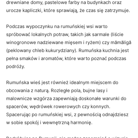
drewniane domy, pastelowe farby na ⁣budynkach ⁢oraz
urocze⁤ kapliczki, które⁢ sprawiają,⁢ że ‍czas się⁣ zatrzymuje.
Podczas wypoczynku⁤ na⁢ rumuńskiej wsi warto‍
spróbować ‍lokalnych potraw, ⁢takich jak sarmale (liście
winogronowe⁣ nadziewane mięsem i ryżem) czy mămăligă
(peklowany chleb ⁤kukurydziany). ⁢Rumuńska⁣ kuchnia ‍jest
pełna smaków i aromatów, które warto poznać⁣ podczas
podróży.
Rumuńska wieś jest również idealnym miejscem⁤ do
obcowania z naturą.⁣ Rozległe‌ pola, bujne lasy i
malownicze wzgórza zapewniają doskonałe⁣ warunki do
⁢spacerów, wędrówek rowerowych czy⁢ konnych.
Spacerując po rumuńskiej wsi,‌ z pewnością odnajdziesz
w sobie‍ spokój i wewnętrzną⁣ harmonię.