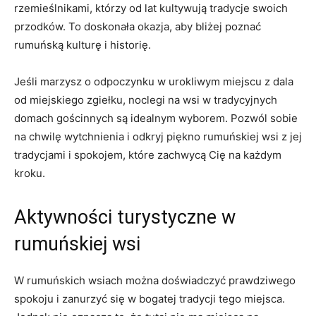
rzemieślnikami, którzy od lat kultywują⁣ tradycje swoich‍
przodków. To‌ doskonała okazja, aby‍ bliżej⁢ poznać
⁤rumuńską kulturę i historię.
Jeśli marzysz o⁣ odpoczynku w urokliwym​ miejscu ⁣z dala
od miejskiego zgiełku, noclegi na⁣ wsi w tradycyjnych
domach gościnnych są ‌idealnym wyborem. ⁤Pozwól sobie
na chwilę ‌wytchnienia i odkryj piękno ⁢rumuńskiej wsi z jej
‌tradycjami i spokojem, ⁤które⁢ zachwycą Cię‌ na każdym
kroku.
Aktywności ⁢turystyczne w
rumuńskiej wsi
W rumuńskich wsiach można doświadczyć prawdziwego
spokoju ‌i zanurzyć ​się w bogatej tradycji tego miejsca.