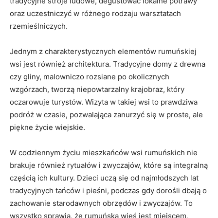
tradycyjne stroje ludowe, degustować lokalne potrawy
oraz uczestniczyć ‌w różnego rodzaju warsztatach⁤
rzemieślniczych.
Jednym ​z charakterystycznych elementów rumuńskiej​
wsi jest⁣ również architektura. Tradycyjne domy z drewna
czy gliny, malowniczo rozsiane po okolicznych
wzgórzach, tworzą⁤ niepowtarzalny krajobraz,​ który
oczarowuje turystów. Wizyta w takiej wsi to‌ prawdziwa
‍podróż w ⁤czasie, pozwalająca zanurzyć się w⁢ proste, ale
piękne życie‍ wiejskie.
W⁢ codziennym życiu mieszkańców wsi rumuńskich nie
brakuje również rytuałów i zwyczajów, które są integralną
częścią ich kultury. Dzieci uczą się ‌od najmłodszych lat
tradycyjnych tańców i pieśni, podczas gdy ⁤dorośli dbają⁣ o
zachowanie starodawnych obrzędów i zwyczajów. To
wszystko sprawia, że rumuńska ⁢wieś jest miejscem,