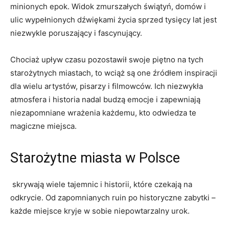
‍minionych​ epok. Widok zmurszałych świątyń, domów ⁣i⁣
ulic wypełnionych dźwiękami życia sprzed tysięcy lat jest
niezwykle poruszający i fascynujący.
Chociaż upływ czasu pozostawił swoje piętno na tych​
starożytnych miastach, to wciąż są one ‍źródłem inspiracji
dla ​wielu artystów, pisarzy ​i filmowców. Ich niezwykła
⁢atmosfera i ⁣historia nadal budzą emocje i zapewniają
niezapomniane wrażenia każdemu, kto odwiedza te‌
magiczne miejsca.
Starożytne miasta w Polsce
⁢ skrywają wiele tajemnic i historii, które czekają na
odkrycie. Od zapomnianych ruin po historyczne zabytki –
każde miejsce kryje w⁢ sobie niepowtarzalny urok.