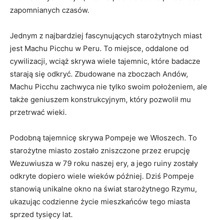
zapomnianych⁤ czasów.
Jednym z najbardziej fascynujących starożytnych miast
jest Machu Picchu ‌w Peru. To miejsce, oddalone ‌od
cywilizacji, wciąż skrywa wiele tajemnic, które badacze
starają się odkryć. Zbudowane​ na zboczach Andów,
Machu Picchu ⁢zachwyca nie ⁣tylko swoim położeniem,‍ ale
także geniuszem konstrukcyjnym, który pozwolił mu‍
przetrwać wieki.
Podobną tajemnicę skrywa Pompeje we Włoszech. To
starożytne miasto​ zostało zniszczone przez erupcję
Wezuwiusza w 79 roku naszej ery, a jego⁣ ruiny zostały
odkryte dopiero wiele wieków później.​ Dziś Pompeje
stanowią unikalne okno na świat starożytnego⁣ Rzymu,
ukazując ​codzienne życie mieszkańców⁤ tego miasta
sprzed tysięcy ‌lat.