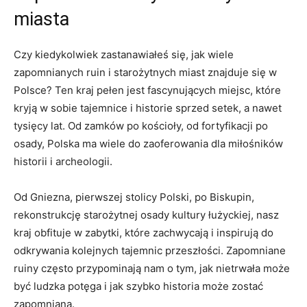
‌miasta
Czy kiedykolwiek zastanawiałeś się, jak wiele
zapomnianych ruin i starożytnych miast znajduje ⁢się w
Polsce? Ten kraj pełen jest fascynujących miejsc, które
kryją w ​sobie tajemnice i historie sprzed setek, a nawet
tysięcy lat. Od ‌zamków po kościoły, od fortyfikacji po
osady, Polska ma wiele do zaoferowania‍ dla miłośników
historii i archeologii.
Od Gniezna, pierwszej ‍stolicy Polski, po Biskupin,
⁢rekonstrukcję starożytnej osady ⁢kultury łużyckiej, nasz‍
kraj ‌obfituje w zabytki, które zachwycają i inspirują do
odkrywania kolejnych tajemnic przeszłości.​ Zapomniane
ruiny ⁢często przypominają nam o tym, jak nietrwała ​może
być ludzka potęga i jak szybko historia może zostać
zapomniana.