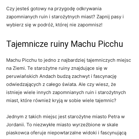
Czy jesteś gotowy na przygodę odkrywania
zapomnianych ruin i starożytnych‌ miast? Zapnij pasy i
wybierz się w podróż, której nie zapomnisz!
Tajemnicze ruiny Machu ‍Picchu
Machu Picchu ​to jedno z najbardziej tajemniczych miejsc
na Ziemi. Te‌ starożytne ruiny⁣ znajdujące się ⁤w⁣
peruwiańskich Andach ‍budzą ⁤zachwyt i fascynację‍
odwiedzających z całego świata. Ale‌ czy wiesz, ‌że⁤
istnieje ​wiele innych zapomnianych ruin i starożytnych
miast,​ które również⁤ kryją w ‍sobie⁣ wiele tajemnic?
Jednym ​z takich miejsc jest‍ starożytne⁤ miasto Petra w
Jordanii. To niezwykłe ⁢miasto wyrzeźbione w skale
piaskowca ⁤oferuje niepowtarzalne ​widoki i ‌fascynującą