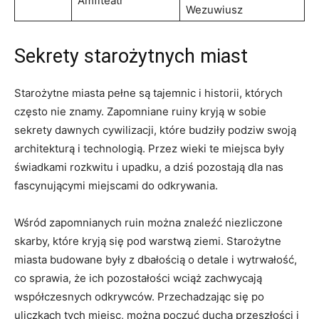
Amfiteatr
Wezuwiusz
Sekrety starożytnych miast
Starożytne miasta pełne są⁢ tajemnic‍ i historii, których
często nie ⁢znamy.‍ Zapomniane ruiny kryją w sobie
sekrety dawnych ⁣cywilizacji, które⁣ budziły podziw swoją
architekturą i technologią. Przez wieki te ‍miejsca były
świadkami rozkwitu⁣ i⁣ upadku, a dziś ⁢pozostają dla nas
fascynującymi miejscami do⁢ odkrywania.
Wśród zapomnianych ruin można‌ znaleźć niezliczone
skarby, które kryją się pod warstwą ziemi. Starożytne​
miasta budowane ‌były z dbałością o detale i wytrwałość,
co sprawia,‍ że ich pozostałości wciąż⁢ zachwycają
‌współczesnych odkrywców.⁤ Przechadzając ⁤się ⁢po
⁣uliczkach tych miejsc, można poczuć ducha przeszłości i