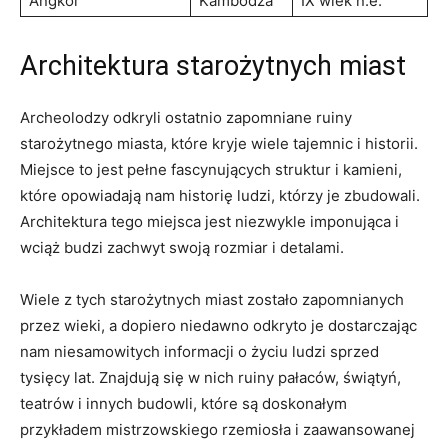
Angkor
Kambodża
IX wiek n.e.
Architektura starożytnych miast
Archeolodzy odkryli ostatnio zapomniane ruiny
starożytnego‍ miasta, które kryje wiele tajemnic i historii.
Miejsce to jest pełne fascynujących struktur i kamieni,
które opowiadają nam historię ludzi, którzy je zbudowali.
Architektura⁢ tego miejsca jest niezwykle imponująca i ​
wciąż budzi ⁣zachwyt swoją rozmiar i‍ detalami.
Wiele ⁣z⁢ tych starożytnych⁤ miast‌ zostało zapomnianych
przez wieki, a dopiero ⁢niedawno ‍odkryto je dostarczając
nam niesamowitych informacji o życiu ludzi sprzed
tysięcy lat. Znajdują się w nich ruiny pałaców, ⁢świątyń,
teatrów i innych budowli, które‌ są​ doskonałym
przykładem mistrzowskiego rzemiosła i ​zaawansowanej