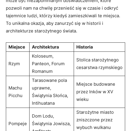
może być niezapomnianym doświadczeniem, które
pozwoli nam na chwilę przenieść się w ⁣czasie⁤ i odkryć
tajemnice ludzi,⁢ którzy kiedyś zamieszkiwali ⁤te‌ miejsca.‌
To unikalna okazja, aby zanurzyć się w ​historii i
architekturze starożytnego świata.
Miejsce
Architektura
Historia
Koloseum,
Stolica starożytnego
Rzym
Panteon, ‍Forum
cesarstwa rzymskiego
Romanum
Tarasowane pola
Miejsce budowane
Machu
uprawne,
przez Inków ‍w XV
Picchu
Świątynia Słońca,
wieku
Intihuatana
Starożytne miasto
Dom Lodu,​
zniszczone przez
Pompeje
Świątynia Jowisza,
wybuch wulkanu