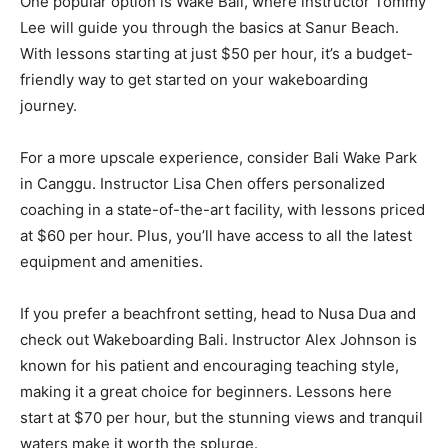
One popular option is⁢ Wake Bali, where⁤ instructor Tommy
Lee will ‌guide you through the basics at Sanur Beach.
With lessons starting at just $50 per hour, it’s⁤ a budget-
friendly way to​ get started on your wakeboarding
journey.
For a more upscale ​experience, consider Bali Wake Park
in ⁢Canggu. Instructor Lisa Chen offers personalized
coaching in a state-of-the-art ⁢facility, with lessons priced
at $60 per hour. Plus, you’ll have access‍ to all the⁢ latest
equipment and amenities.
If you prefer a beachfront setting, head to Nusa Dua and
check out ‍Wakeboarding Bali.⁢ Instructor Alex Johnson is
known for his patient and encouraging teaching style,
making it a great choice for beginners. Lessons here
start​ at $70 per ‌hour, but the stunning views and tranquil
waters make it worth the splurge.