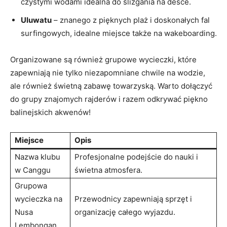
czystymi wodami idealna do ślizgania⁤ na desce.
Uluwatu
– znanego z pięknych plaż i doskonałych fal
surfingowych, idealne miejsce także na wakeboarding.
Organizowane są również grupowe‌ wycieczki, które
zapewniają nie tylko niezapomniane chwile na wodzie,
ale również świetną zabawę towarzyską.​ Warto dołączyć
do ‌grupy‌ znajomych rajderów i ⁣razem odkrywać piękno
balinejskich akwenów!
Miejsce
Opis
Nazwa klubu
Profesjonalne podejście do nauki i
w Canggu
świetna atmosfera.
Grupowa⁢
wycieczka na
Przewodnicy zapewniają sprzęt i
Nusa
organizację całego ⁣wyjazdu.
Lembongan