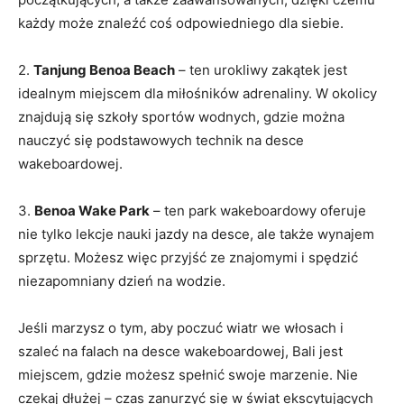
każdy‌ może znaleźć ⁢coś odpowiedniego dla⁤ siebie.
2.
Tanjung ‍Benoa ​Beach
– ten urokliwy zakątek jest
idealnym miejscem dla miłośników​ adrenaliny. W‍ okolicy⁤
znajdują się szkoły sportów wodnych, gdzie można⁢
nauczyć się podstawowych technik na desce
wakeboardowej.
3.
Benoa‌ Wake Park
– ten park wakeboardowy oferuje
nie tylko lekcje‌ nauki jazdy na desce, ale także wynajem
⁣sprzętu. Możesz więc ​przyjść ze znajomymi i spędzić
niezapomniany dzień ‍na wodzie.
Jeśli ⁤marzysz o tym, aby poczuć wiatr ⁣we włosach i
szaleć na falach na desce‍ wakeboardowej,⁢ Bali jest
miejscem,⁣ gdzie możesz spełnić swoje marzenie. Nie
⁢czekaj dłużej ​– czas ⁤zanurzyć się w świat ekscytujących