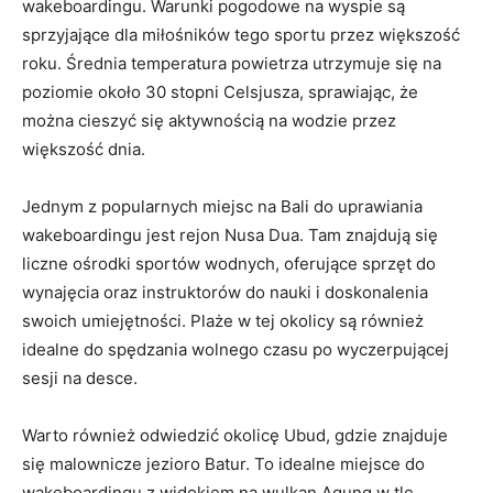
wakeboardingu. Warunki pogodowe na⁤ wyspie⁣ są
sprzyjające ⁣dla miłośników tego sportu przez większość ​
roku. Średnia temperatura powietrza utrzymuje się na
poziomie około 30 stopni Celsjusza,⁣ sprawiając, że
można cieszyć się ⁢aktywnością na wodzie przez
większość dnia.
Jednym z popularnych miejsc na Bali​ do uprawiania
wakeboardingu‍ jest rejon Nusa Dua.⁤ Tam znajdują się
‍liczne ośrodki sportów​ wodnych, oferujące sprzęt do
wynajęcia oraz instruktorów do nauki i doskonalenia
swoich ⁢umiejętności. ⁣Plaże w tej okolicy są również
idealne do spędzania ⁤wolnego czasu po wyczerpującej
sesji na desce.
Warto również odwiedzić okolicę Ubud, gdzie znajduje
⁢się malownicze jezioro Batur. To idealne miejsce do
wakeboardingu ⁤z widokiem na wulkan Agung ⁤w tle.