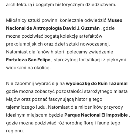
architekturą i ⁢bogatym historycznym dziedzictwem.
Miłośnicy sztuki powinni koniecznie odwiedzić
Museo
Nacional de Antropología David J. Guzmán‍
, gdzie
można podziwiać bogatą kolekcję artefaktów
prekolumbijskich oraz dzieł sztuki nowoczesnej.⁢
Natomiast​ dla ⁣fanów historii polecamy ‍zwiedzenie
Fortaleza ‌San Felipe
, starożytnej fortyfikacji z pięknymi
widokami na okolicę.
Nie zapomnij wybrać się‌ na
wycieczkę do⁣ Ruin Tazumal
,
gdzie można zobaczyć pozostałości ⁤starożytnego miasta
Majów oraz​ poznać fascynującą historię tego
tajemniczego ludu. Natomiast dla miłośników przyrody
idealnym miejscem będzie⁢
‍Parque Nacional El Imposible
,
gdzie można​ podziwiać ‌różnorodną florę i faunę⁢ tego
regionu.