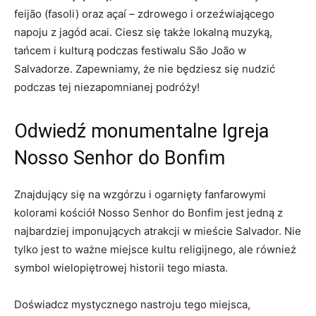
feijão (fasoli) ⁤oraz açaí‌ – zdrowego i orzeźwiającego
napoju z jagód acai. Ciesz⁣ się także lokalną muzyką,
tańcem i ⁣kulturą podczas festiwalu São João w
Salvadorze. Zapewniamy, że nie będziesz się⁤ nudzić
podczas tej niezapomnianej⁣ podróży!
Odwiedź monumentalne Igreja
Nosso Senhor‍ do Bonfim
Znajdujący się na wzgórzu i ogarnięty fanfarowymi
‍kolorami‌ kościół Nosso Senhor do Bonfim jest jedną​ z⁣
najbardziej imponujących atrakcji w mieście Salvador. ⁢Nie​
tylko jest to ważne⁤ miejsce kultu religijnego, ale również
symbol ⁤wielopiętrowej historii ⁣tego ‍miasta.
Doświadcz mystycznego nastroju tego miejsca,