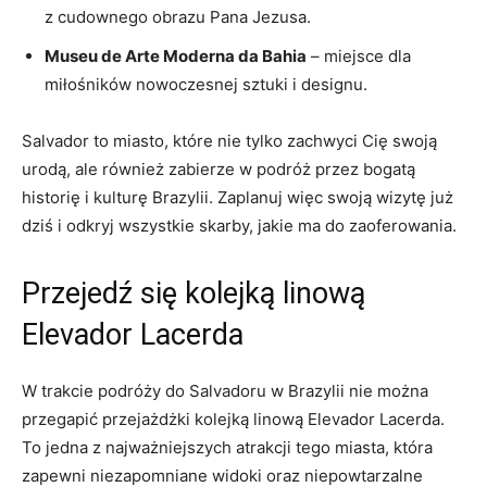
z cudownego ⁢obrazu ⁣Pana ‍Jezusa.
Museu de Arte Moderna ⁣da Bahia
– miejsce dla
miłośników nowoczesnej sztuki i designu.
Salvador ⁤to miasto, ​które ‌nie tylko zachwyci Cię swoją
urodą, ale również​ zabierze w podróż przez bogatą
historię i kulturę ⁤Brazylii. Zaplanuj więc⁣ swoją wizytę już
dziś i odkryj wszystkie skarby, jakie⁢ ma ⁣do zaoferowania.
Przejedź⁢ się kolejką linową
Elevador Lacerda
W trakcie podróży do Salvadoru w Brazylii‍ nie można
przegapić⁤ przejażdżki⁤ kolejką linową Elevador Lacerda.
To jedna z najważniejszych‌ atrakcji tego miasta, która
zapewni niezapomniane widoki oraz niepowtarzalne