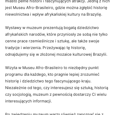
miasto pełne historii i fascynujących ⁣atrakcji. ⁢Jedną z⁣ nich
⁣jest Museu​ Afro-Brasileiro, gdzie ‌można zgłębić historię
niewolnictwa i wpływ afrykańskiej ‍kultury na Brazylię.
Wystawy w muzeum prezentują bogatą dziedzictwo
afrykańskich narodów, które przyniosły ze sobą nie tylko⁤
cenne prace ⁢rzemieślnicze i sztukę, ⁢ale także swoje
tradycje i wierzenia. ​Przeżywając tę historię,
‌odnajdujemy się w złożonej mozaice kulturowej ⁤Brazylii.
Wizyta w ​Museu Afro-Brasileiro to niezbędny punkt
programu dla każdego,⁢ kto pragnie lepiej zrozumieć
historię i dziedzictwo tego ⁣fascynującego kraju.
Niezależnie‌ od ‌tego, czy ​interesujesz się sztuką, historią
czy socjologią, muzeum z pewnością ⁣dostarczy Ci wielu
interesujących informacji.
Po zwiedzeniu muzeum warto również zapoznać się z