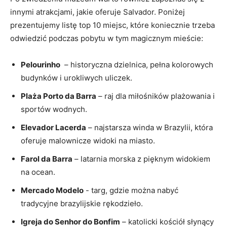
innymi atrakcjami, jakie oferuje Salvador. Poniżej
prezentujemy listę top 10 miejsc, które koniecznie⁤ trzeba ​
odwiedzić podczas pobytu w tym magicznym ⁤mieście:
Pelourinho
​ – historyczna⁤ dzielnica,‌ pełna⁤ kolorowych
⁣budynków i urokliwych​ uliczek.
Plaża​ Porto da ⁣Barra
– raj dla miłośników plażowania i
sportów wodnych.
Elevador Lacerda
– ⁢najstarsza winda​ w Brazylii, która
oferuje malownicze widoki na miasto.
Farol da Barra
– latarnia morska z pięknym widokiem
na ocean.
Mercado Modelo
‍- targ, gdzie można nabyć
⁣tradycyjne brazylijskie ⁣rękodzieło.
Igreja do​ Senhor⁣ do Bonfim
– katolicki‍ kościół⁣ słynący