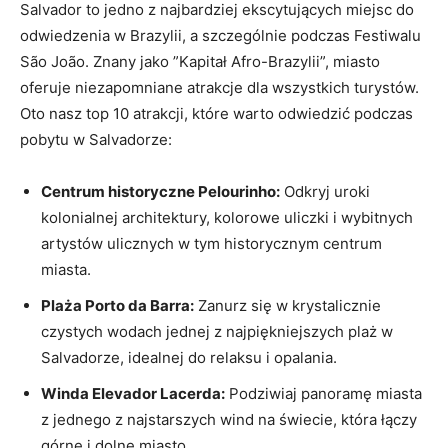
Salvador to jedno z⁤ najbardziej ⁤ekscytujących miejsc do
odwiedzenia w⁢ Brazylii, a szczególnie⁤ podczas Festiwalu
São João. Znany jako ⁣”Kapitał Afro-Brazylii”, miasto
oferuje niezapomniane atrakcje dla wszystkich turystów.
‌Oto nasz‌ top ‍10 atrakcji, które warto odwiedzić podczas
pobytu w Salvadorze:
Centrum historyczne Pelourinho:
Odkryj⁣ uroki‍
kolonialnej architektury, ​kolorowe⁤ uliczki i wybitnych
artystów⁣ ulicznych w tym historycznym centrum
miasta.
Plaża Porto da Barra:
Zanurz się w krystalicznie
czystych wodach jednej z najpiękniejszych plaż ​w
Salvadorze, idealnej do ​relaksu i opalania.
Winda‍ Elevador Lacerda:
Podziwiaj panoramę miasta
z jednego z⁢ najstarszych wind na świecie, która łączy
górne i dolne miasto.