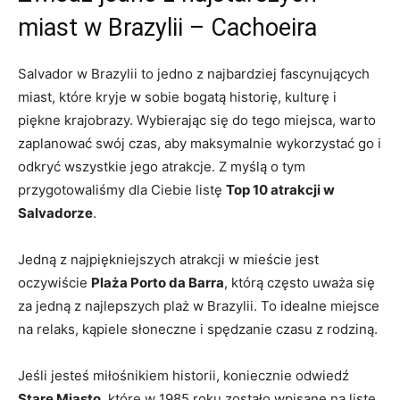
miast ⁢w Brazylii – Cachoeira
Salvador w ⁤Brazylii to jedno z najbardziej fascynujących
⁣miast, które kryje w sobie‌ bogatą historię, kulturę i
piękne krajobrazy. Wybierając się do tego miejsca,⁢ warto
zaplanować swój czas, aby ​maksymalnie wykorzystać go i
odkryć wszystkie jego atrakcje. ⁢Z ​myślą o tym
przygotowaliśmy dla Ciebie ⁤listę
Top 10 atrakcji w
Salvadorze
.
Jedną z najpiękniejszych atrakcji w‌ mieście jest‍
oczywiście
Plaża Porto⁢ da Barra
, ‍którą‌ często uważa się
za jedną z​ najlepszych plaż w Brazylii. To idealne miejsce
na relaks, kąpiele słoneczne i spędzanie czasu z rodziną.
Jeśli ⁢jesteś miłośnikiem​ historii, koniecznie odwiedź
Stare ⁢Miasto
, które w 1985 roku zostało wpisane na listę