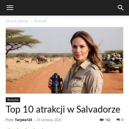
Strona główna
Brazylia
Brazylia
Top 10 atrakcji w Salvadorze
Przez
Turysta123
-
23 czerwca, 2025
142
0