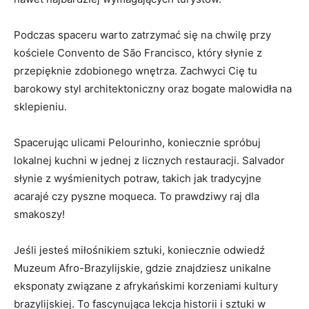
Podczas spaceru ‍warto​ zatrzymać się na chwilę przy
kościele ⁤Convento ⁣de São ​Francisco,‌ który słynie ⁣z
przepięknie zdobionego wnętrza. Zachwyci Cię tu
barokowy​ styl ‍architektoniczny oraz bogate malowidła ​na
sklepieniu.
Spacerując ulicami Pelourinho, ​koniecznie spróbuj⁢
lokalnej kuchni w jednej z licznych restauracji. Salvador
słynie ‍z wyśmienitych potraw, takich jak tradycyjne
acarajé czy pyszne moqueca. To prawdziwy raj dla
smakoszy!
Jeśli jesteś miłośnikiem⁢ sztuki, koniecznie odwiedź
Muzeum Afro-Brazylijskie, gdzie⁣ znajdziesz unikalne
eksponaty związane z afrykańskimi korzeniami kultury
brazylijskiej. To fascynująca lekcja historii i sztuki w