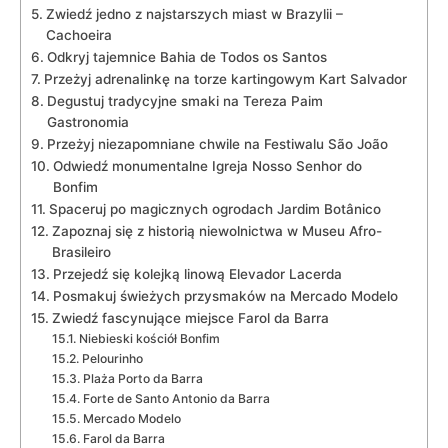
Zwiedź⁣ jedno z najstarszych miast ⁢w Brazylii –
Cachoeira
Odkryj tajemnice‌ Bahia⁣ de Todos os Santos
Przeżyj adrenalinkę na torze kartingowym Kart Salvador
Degustuj tradycyjne smaki na Tereza Paim
Gastronomia
Przeżyj ⁢niezapomniane ⁣chwile ⁣na Festiwalu São João
Odwiedź monumentalne Igreja Nosso Senhor‍ do
Bonfim
Spaceruj‍ po ​magicznych ogrodach Jardim Botânico
Zapoznaj się z historią niewolnictwa ​w Museu‌ Afro-
Brasileiro
Przejedź⁢ się kolejką linową Elevador Lacerda
Posmakuj świeżych przysmaków ​na Mercado ​Modelo
Zwiedź fascynujące ⁢miejsce Farol da Barra
Niebieski kościół Bonfim
Pelourinho
Plaża Porto da Barra
Forte‌ de Santo Antonio da⁣ Barra
Mercado Modelo
Farol da Barra