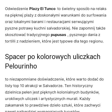
Odwiedzenie
Plazy El Tunco
⁤ to świetny‍ sposób ⁢na relaks
na pięknej plaży z doskonałymi warunkami ⁣do surfowania
oraz lokalnymi barami i restauracjami serwującymi​
pyszne⁣ potrawy kuchni salvadorskiej. Nie​ zapomnij także
skosztować tradycyjnego
pupusas ‌
, pysznego dania z
tortilli z nadzieniem, które jest typowe dla tego regionu.
Spacer po kolorowych uliczkach
Pelourinho
to niezapomniane doświadczenie, które warto dodać do
listy top 10⁤ atrakcji w Salvadorze.‍ Ten historyczny
dzielnica pełen jest pięknych kolonialnych budynków,
urokliwych uliczek i artystycznych murali. Każdy
zakamarek to prawdziwe dzieło sztuki, ‍które zachwyci
nawet najbardziej wymagających ‌turystów.