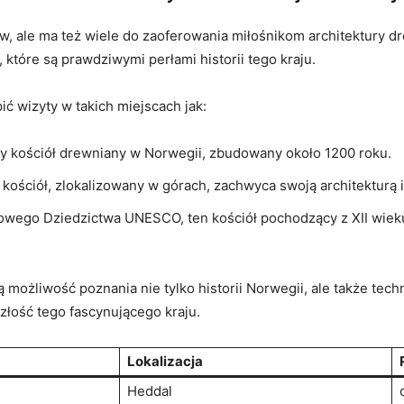
 ale ⁣ma ⁢też⁣ wiele do zaoferowania miłośnikom ​architektury dre
tóre są prawdziwymi⁤ perłami​ historii tego ⁤kraju.
ć wizyty w takich miejscach jak:
y kościół drewniany w Norwegii, ‍zbudowany około‌ 1200‍ roku.
 kościół, zlokalizowany ‍w górach, zachwyca swoją architekturą i
owego⁢ Dziedzictwa‌ UNESCO, ten kościół ‍pochodzący z XII ‌wiek
możliwość poznania nie ⁤tylko‌ historii ⁢Norwegii, ale także‍ tec
szłość tego⁣ fascynującego kraju.
Lokalizacja
Heddal