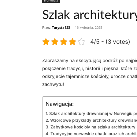
Norwegia
Szlak architektur
Przez
Turysta123
-
16 kwietnia, 2025
4/5 - (3 votes)
Zapraszamy na ekscytującą podróż po najpięk
połączenie tradycji, historii ⁤i piękna, któr
odkryjecie tajemnicze ⁤kościoły, urocze​ chat
zachwytu!
Nawigacja:
Szlak ⁢architektury drewnianej w Norwegii: pr
Wzorcowe przykłady ⁣architektury drewnian
Zabytkowe kościoły na szlaku architektury ⁢dr
Tradycyjne norweskie chatki oraz ich archi