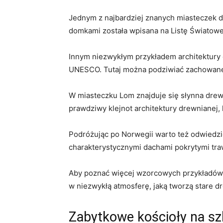
Jednym z ⁣najbardziej‍ znanych⁤ miasteczek 
domkami została wpisana na Listę Światoweg
Innym niezwykłym przykładem architektury 
‌UNESCO. Tutaj można⁢ podziwiać zachowane 
W‍ miasteczku⁣ Lom‍ znajduje się słynna drew
prawdziwy klejnot architektury drewnianej, kt
Podróżując po Norwegii‍ warto też odwiedzić
charakterystycznymi dachami pokrytymi traw
Aby⁤ poznać ⁤więcej wzorcowych przykładów 
w niezwykłą ‌atmosferę, jaką ⁣tworzą stare 
Zabytkowe kościoły na szla