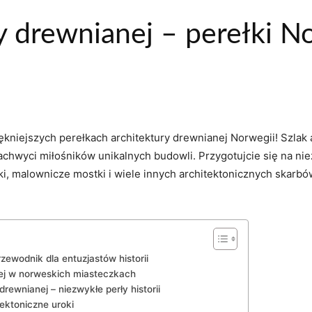
y drewnianej – perełki N
niejszych⁤ perełkach⁤ architektury⁣ drewnianej Norwegii! Szlak
e zachwyci miłośników unikalnych budowli.⁤ Przygotujcie ⁣się⁤ na n
ki, malownicze mostki⁢ i‍ wiele⁤ innych architektonicznych skarbó
zewodnik dla ‌entuzjastów ​historii
ej w norweskich ‌miasteczkach
ewnianej –​ niezwykłe perły‌ historii
tektoniczne uroki