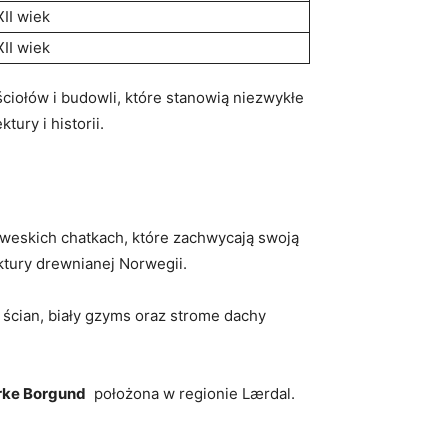
XII wiek
XII wiek
iołów i budowli,⁣ które stanowią niezwykłe⁤
ury ⁣i historii.
orweskich‌ chatkach, które zachwycają swoją
ktury drewnianej Norwegii.
ścian, biały gzyms oraz strome dachy‍
rke Borgund
‌ położona ​w ‌regionie Lærdal.