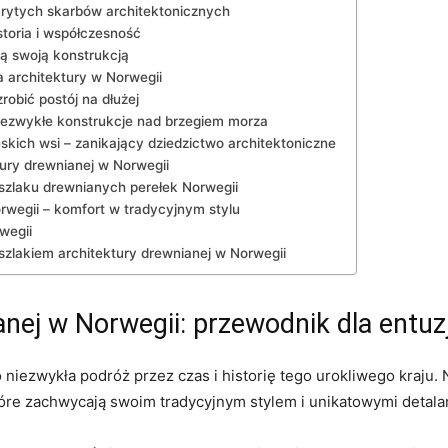
rytych⁣ skarbów architektonicznych
storia i współczesność
ą swoją konstrukcją
a architektury w Norwegii
robić postój na⁢ dłużej
niezwykłe⁤ konstrukcje nad brzegiem morza
skich wsi – zanikający dziedzictwo​ architektoniczne
ktury drewnianej w Norwegii
szlaku drewnianych⁣ perełek Norwegii
orwegii ‍– ‌komfort w tradycyjnym stylu
rwegii
szlakiem architektury ‍drewnianej w Norwegii
anej w Norwegii: przewodnik dla ‌entuzj
o‍ niezwykła podróż przez​ czas i historię tego urokliwego kraju
tóre zachwycają swoim⁢ tradycyjnym stylem‌ i unikatowymi⁢ detala