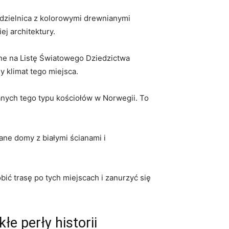
a dzielnica z kolorowymi drewnianymi
j architektury.
ane na Listę Światowego Dziedzictwa
klimat tego⁣ miejsca.
wanych tego typu ⁢kościołów w Norwegii. To
e domy⁢ z białymi ścianami i ​
ić trasę po tych miejscach i zanurzyć się
e perły‌ historii