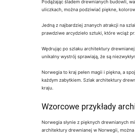
Podążając śladem drewnianych budowli, wart
uliczkach, można podziwiać piękne,‌ kolorowe
Jedną z najbardziej znanych atrakcji⁤ na szla
⁣prawdziwe ⁣arcydzieło sztuki, które ⁣wciąż p
Wędrując po szlaku architektury drewnianej
unikalny wystrój sprawiają, że są niezwykły
Norwegia⁣ to​ kraj pełen magii⁤ i⁢ piękna, ​a 
każdym zabytkiem. Szlak ‌architektury drewnia
kraju.
Wzorcowe przykłady ⁣arch
Norwegia słynie z pięknych drewnianych mia
architektury drewnianej w⁤ Norwegii, można 