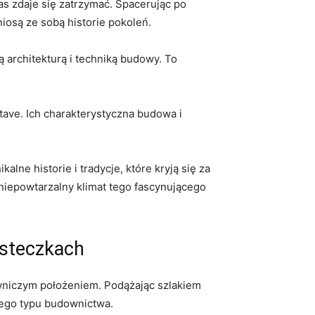
as zdaje się zatrzymać. Spacerując po
są ze⁣ sobą ‌historie​ pokoleń.
ą architekturą i techniką ⁤budowy. To
ve. Ich charakterystyczna‍ budowa ‌i
alne historie i‍ tradycje, ​które kryją się za
 niepowtarzalny klimat tego ‍fascynującego⁣
asteczkach
owniczym położeniem. Podążając​ szlakiem
tego ‌typu budownictwa.