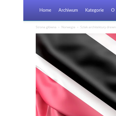
Home
Archiwum
Kategorie
O 
Strona główna
Norwegia
Szlak architektury drewn