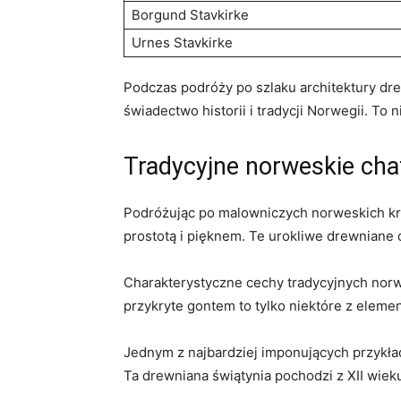
Borgund ​Stavkirke
Urnes Stavkirke
Podczas podróży po szlaku architektury drew
świadectwo historii⁢ i tradycji ​Norwegii. To
Tradycyjne norweskie chat
Podróżując po‍ malowniczych​ norweskich kra
⁢prostotą i pięknem.⁣ Te‍ urokliwe⁤ drewniane 
Charakterystyczne⁢ cechy tradycyjnych norw
przykryte gontem to​ tylko niektóre z eleme
Jednym z najbardziej imponujących przykładó
Ta drewniana świątynia pochodzi z XII wieku