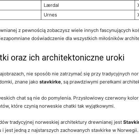
Lærdal
Urnes
nianej z pewnością ⁢zobaczysz​ wiele⁤ innych⁣ fascynujących kośc
 niezapomniane doświadczenie dla wszystkich ⁢miłośników architekt
ki oraz ich architektoniczne uroki
jobrazach,⁤ nie sposób nie⁤ zatrzymać ‍się przy tradycyjnych​ n
⁣domki, ‍znane jako
stavkirke
, są ‍prawdziwymi perełkami archite
eskich⁢ chat są nie do‌ pomylenia. Przysłowiowy czerwony kolor 
ntów, które czynią norweskie ​chatki tak wyjątkowymi.
w tradycyjnej ⁣norweskiej​ architektury drewnianej jest⁢
Stavki
 i jest⁢ jedną‍ z najstarszych zachowanych stavkirke w Norwegii.