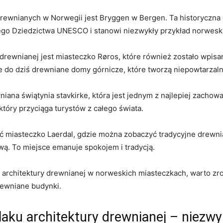
drewnianych‌ w Norwegii jest ⁤Bryggen ⁣w‍ Bergen. Ta historyczn
o Dziedzictwa UNESCO ⁤i stanowi niezwykły‍ przykład norweskie
⁤drewnianej jest miasteczko Røros, które również zostało wpis
do dziś drewniane domy górnicze, które tworzą niepowtarzalny 
niana świątynia stavkirke, która ⁤jest jednym z ‍najlepiej​ zacho
óry przyciąga ⁤turystów ⁤z całego⁣ świata.
 miasteczko Laerdal, gdzie⁣ można ⁢zobaczyć tradycyjne drewnian
ą.‍ To miejsce emanuje spokojem i tradycją.
architektury drewnianej​ w norweskich miasteczkach, warto zrob
drewniane budynki.
ku architektury ⁢drewnianej –​ niezwykł