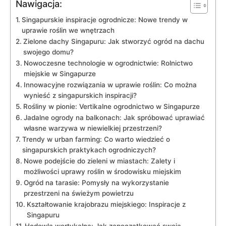
Nawigacja:
Singapurskie inspiracje ogrodnicze:‍ Nowe trendy w
uprawie roślin ​we wnętrzach
Zielone dachy Singapuru:‌ Jak stworzyć ogród na‍ dachu
swojego⁢ domu?
Nowoczesne technologie w ogrodnictwie: Rolnictwo
miejskie w Singapurze
Innowacyjne rozwiązania w uprawie roślin:‌ Co można
wynieść z singapurskich inspiracji?
Rośliny ‍w pionie: Vertikalne⁤ ogrodnictwo w​ Singapurze
Jadalne ogrody na balkonach: Jak spróbować uprawiać
własne warzywa w niewielkiej przestrzeni?
Trendy⁣ w‌ urban farming: Co ‌warto wiedzieć​ o
singapurskich praktykach ⁤ogrodniczych?
Nowe ‍podejście do zieleni ​w miastach: ⁣Zalety i
możliwości uprawy roślin w środowisku miejskim
Ogród na tarasie:‌ Pomysły na wykorzystanie
przestrzeni na świeżym⁤ powietrzu
Kształtowanie krajobrazu miejskiego: Inspiracje ​z
Singapuru
Hodowla wertykalna: Jak zapoczątkować swoją