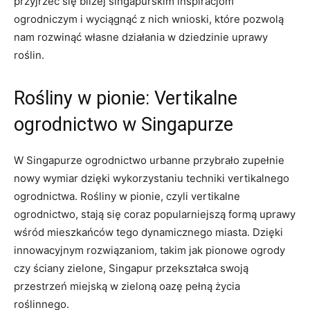
przyjrzeć się bliżej singapurskim inspiracjom⁢
ogrodniczym⁣ i wyciągnąć z‍ nich wnioski,⁢ które pozwolą
‍nam rozwinąć własne działania w dziedzinie uprawy
roślin.
Rośliny ‍w pionie: Vertikalne⁤
ogrodnictwo w​ Singapurze
W Singapurze ogrodnictwo urbanne‌ przybrało ‍zupełnie
nowy wymiar dzięki ⁣wykorzystaniu⁤ techniki‍ vertikalnego
ogrodnictwa. Rośliny w pionie, czyli vertikalne
ogrodnictwo, stają‍ się coraz ⁢popularniejszą formą uprawy
wśród mieszkańców ‌tego dynamicznego miasta. Dzięki
innowacyjnym ‍rozwiązaniom, takim ‍jak pionowe ogrody
czy ściany zielone, Singapur przekształca⁢ swoją
przestrzeń miejską w ⁣zieloną oazę​ pełną życia
roślinnego.