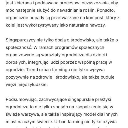
jest‍ zbierana‍ i⁤ poddawana procesowi ‍oczyszczania, aby
móc następnie służyć do nawadniania roślin. Ponadto,
organiczne odpady są ​przetwarzane na ⁤kompost, który ⁤z
kolei jest ⁤wykorzystywany ⁤jako naturalne nawozy.
Singapurczycy nie⁢ tylko dbają o środowisko,‍ ale także o
społeczność. W ramach programów społecznych
organizowane są warsztaty ogrodnicze dla dzieci i
dorosłych, integrując ludzi‌ poprzez ‍wspólną pracę ⁤w ​
ogrodzie. Trend urban farmingu nie⁣ tylko wpływa‍
pozytywnie na ‍zdrowie i środowisko, ale także buduje
więzi międzyludzkie.
Podsumowując, zachwycające singapurskie ‌praktyki⁤
ogrodnicze to nie tylko sposób​ na zaopatrzenie ‍się w
świeże warzywa, ale ⁤także​ inspirujący model dla innych
miast ⁤na całym ⁣świecie. Urban farming nie tylko ⁤ożywia