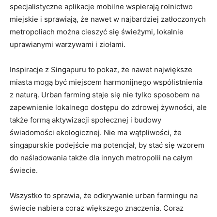
specjalistyczne⁣ aplikacje ⁢mobilne⁣ wspierają rolnictwo
miejskie i sprawiają, że‌ nawet⁣ w ⁤najbardziej zatłoczonych
metropoliach⁢ można ⁢cieszyć się świeżymi, lokalnie
uprawianymi warzywami i ziołami.
Inspiracje z Singapuru to pokaz, że nawet⁤ największe
miasta mogą być miejscem harmonijnego współistnienia
z naturą. ⁤Urban farming ‍staje ⁢się nie tylko sposobem ‌na
zapewnienie lokalnego dostępu do zdrowej żywności, ale⁢
także‌ formą⁣ aktywizacji społecznej⁤ i budowy
⁢świadomości ekologicznej. Nie ma wątpliwości, ‍że
singapurskie podejście ma potencjał, by stać się ​wzorem
do naśladowania​ także dla innych metropolii na⁢ całym⁢
świecie.
Wszystko to sprawia,⁣ że‌ odkrywanie urban farmingu na
świecie ⁢nabiera coraz większego znaczenia. ⁢Coraz