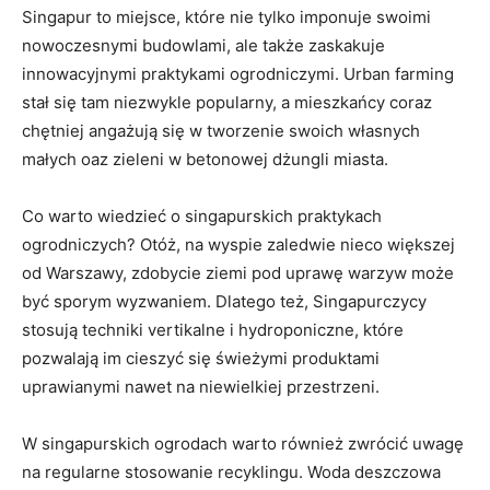
Singapur to miejsce, które nie⁤ tylko ​imponuje swoimi
nowoczesnymi⁤ budowlami, ale także zaskakuje
innowacyjnymi praktykami ogrodniczymi. Urban farming
stał się tam niezwykle popularny, a mieszkańcy coraz
chętniej ‌angażują się ‍w⁤ tworzenie swoich własnych
małych oaz zieleni ⁣w betonowej ⁢dżungli⁢ miasta.
Co warto wiedzieć o ‍singapurskich praktykach
ogrodniczych? Otóż, na wyspie zaledwie nieco większej
od Warszawy, zdobycie ziemi pod uprawę warzyw może
być sporym ⁢wyzwaniem. Dlatego‍ też, Singapurczycy
stosują techniki vertikalne​ i⁣ hydroponiczne, które
pozwalają im cieszyć się świeżymi produktami
uprawianymi ‍nawet na niewielkiej przestrzeni.
W ​singapurskich ​ogrodach warto również zwrócić uwagę
na regularne ⁣stosowanie recyklingu. Woda deszczowa