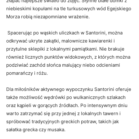
złapać najlepsze światło ⁢do zdjęć. Słynne⁢ białe domki z
niebieskimi kopułami na tle turkusowych‍ wód⁢ Egejskiego
Morza ⁣robią niezapomniane wrażenie.
⁢ ​Spacerując ⁤po wąskich uliczkach w ⁢Santorini, ⁣można⁣
odkrywać ukryte zakątki, malownicze kawiarenki⁤ i
przytulne sklepiki⁤ z lokalnymi pamiątkami. Nie brakuje
również licznych punktów widokowych, z których można
podziwiać ⁤zachód słońca malujący niebo odcieniami‌
pomarańczy i różu.
Dla miłośników⁣ aktywnego​ wypoczynku Santorini oferuje
także możliwość ​wędrówki po wulkanicznych szlakach
oraz kąpieli w gorących źródłach. Po intensywnym dniu
warto zatrzymać‍ się‌ przy jednej⁣ z lokalnych tawern i
spróbować⁢ tradycyjnych greckich potraw,⁣ takich ⁤jak
sałatka ​grecka ‌czy musaka.