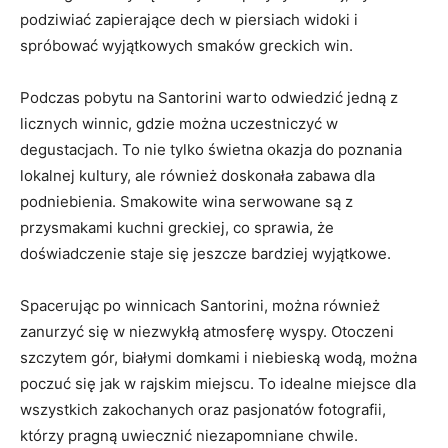
podziwiać zapierające dech w⁣ piersiach widoki ⁣i
spróbować wyjątkowych smaków greckich win.
Podczas pobytu na Santorini​ warto ‌odwiedzić jedną z⁤
licznych ‍winnic, gdzie można uczestniczyć w
degustacjach. To nie tylko świetna okazja⁢ do poznania
lokalnej ⁢kultury, ale ‍również doskonała zabawa⁢ dla
podniebienia. ⁤Smakowite wina serwowane są z‌
przysmakami kuchni⁣ greckiej, co sprawia,⁤ że
doświadczenie ‌staje‍ się jeszcze bardziej wyjątkowe.
Spacerując po winnicach Santorini,⁣ można również⁣
zanurzyć się w niezwykłą atmosferę wyspy. Otoczeni⁢
szczytem ‌gór, białymi ‍domkami i niebieską wodą, można
⁣poczuć ⁢się jak w rajskim miejscu. ⁤To idealne miejsce dla‌
wszystkich zakochanych oraz pasjonatów fotografii,⁣
którzy pragną uwiecznić‌ niezapomniane chwile.