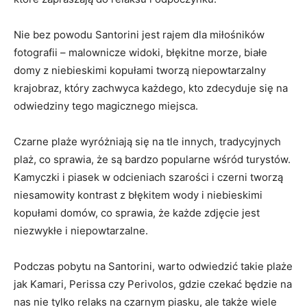
Nie bez powodu‍ Santorini ⁢jest rajem dla miłośników‌
fotografii ⁣– malownicze widoki, błękitne‍ morze, białe
domy z niebieskimi kopułami tworzą niepowtarzalny‌
krajobraz, który zachwyca każdego, ⁣kto zdecyduje ‌się ‌na
odwiedziny tego magicznego miejsca.​
Czarne plaże wyróżniają się na tle innych,‌ tradycyjnych
plaż, co sprawia, że są ⁢bardzo⁣ popularne wśród ​turystów.
Kamyczki i piasek w odcieniach​ szarości i czerni tworzą
niesamowity kontrast z błękitem wody i ⁣niebieskimi⁢
kopułami ​domów, co sprawia, ‌że​ każde zdjęcie jest
niezwykłe i niepowtarzalne.
Podczas pobytu na Santorini, warto odwiedzić takie plaże
jak Kamari,‍ Perissa ‍czy Perivolos, gdzie czekać będzie na
nas nie tylko relaks na czarnym piasku, ale także⁣ wiele