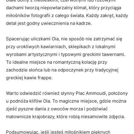
dachami tworzą⁢ niepowtarzalny klimat, który przyciąga
miłośników fotografii z całego ⁤świata. Każdy zakręt, każdy
⁢detal jest⁤ godny uwiecznienia ‍na​ kadrze.
Spacerując uliczkami Oia, ‍nie sposób nie zatrzymać ⁢się
przy⁤ urokliwych ‌kawiarniach, sklepikach z lokalnymi
wyrobami artystycznymi i typowymi greckimi tawernami.
To⁢ idealne miejsce⁤ na ⁤romantyczną ⁣kolację przy
zachodzie słońca lub na odpoczynek‌ przy tradycyjnej
greckiej kawie frappe.
Warto odwiedzić również słynny Plac Ammoudi,⁤ położony
u podnóża ‌klifów ‌Oia. To magiczne miejsce,⁣ gdzie można
zjeść ⁢pyszne dania z owoców ⁢morza i‌ podziwiać
malownicze krajobrazy, które robią ​niesamowite ‌zdjęcia.
Podsumowując, jeśli ​jesteś miłośnikiem pięknych