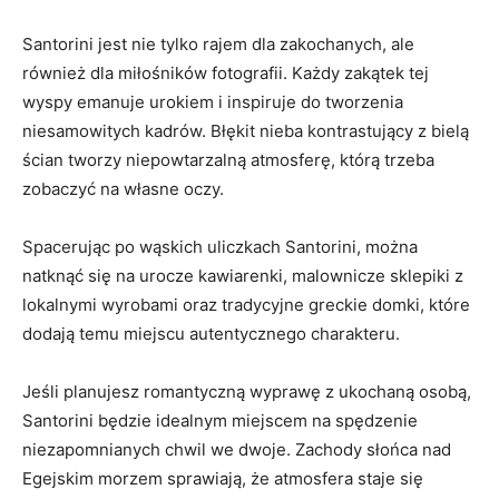
Santorini​ jest​ nie ‍tylko rajem dla zakochanych, ale
również ⁣dla miłośników fotografii. Każdy zakątek tej
wyspy emanuje‍ urokiem i inspiruje do tworzenia⁤
niesamowitych kadrów. Błękit nieba kontrastujący z bielą
ścian tworzy niepowtarzalną atmosferę, którą trzeba
zobaczyć na własne ⁣oczy.
Spacerując po wąskich uliczkach Santorini,⁣ można
natknąć się na urocze ⁣kawiarenki, malownicze sklepiki z
lokalnymi wyrobami oraz⁤ tradycyjne greckie⁤ domki, ‌które
⁣dodają temu miejscu autentycznego charakteru.
Jeśli planujesz romantyczną wyprawę ‍z ukochaną osobą,
Santorini będzie idealnym miejscem ‍na spędzenie
⁤niezapomnianych chwil we​ dwoje. Zachody słońca⁢ nad
Egejskim morzem sprawiają, ⁤że⁢ atmosfera ‌staje ‌się