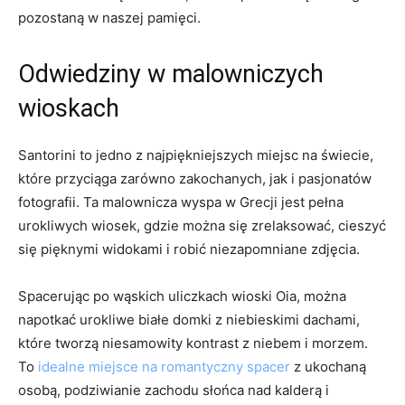
pozostaną w⁣ naszej ⁣pamięci.
Odwiedziny w malowniczych
wioskach
Santorini⁢ to‌ jedno‍ z najpiękniejszych miejsc na świecie,
które ⁢przyciąga zarówno zakochanych, jak⁢ i ‍pasjonatów
fotografii. Ta malownicza wyspa ⁣w Grecji jest⁢ pełna ​
urokliwych wiosek, gdzie można się zrelaksować,⁣ cieszyć
się pięknymi widokami i robić niezapomniane zdjęcia.
Spacerując po wąskich uliczkach wioski Oia, można
napotkać⁤ urokliwe białe ‌domki z niebieskimi ⁤dachami,
które tworzą ⁣niesamowity kontrast z ‍niebem i morzem.
⁢To
idealne miejsce na romantyczny spacer
z⁢ ukochaną
osobą, ⁢podziwianie zachodu ‌słońca nad kalderą​ i