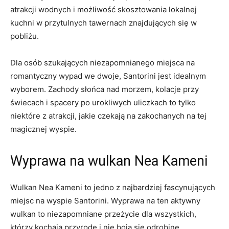
atrakcji⁢ wodnych i ‍możliwość ‌skosztowania⁢ lokalnej
kuchni w przytulnych tawernach znajdujących się ⁣w
pobliżu.
Dla osób szukających niezapomnianego miejsca na
romantyczny wypad we⁢ dwoje, Santorini jest idealnym
wyborem. Zachody⁢ słońca nad morzem, ‌kolacje ⁤przy
świecach i spacery ‌po urokliwych uliczkach ‌to tylko
niektóre⁣ z atrakcji, jakie czekają ‍na zakochanych na tej
magicznej wyspie.
Wyprawa​ na wulkan Nea ⁣Kameni
Wulkan Nea Kameni to⁢ jedno z najbardziej fascynujących
miejsc na wyspie Santorini. Wyprawa na ten aktywny
wulkan ⁣to⁢ niezapomniane przeżycie ⁢dla wszystkich,
którzy ⁤kochają przyrodę i nie boją się ⁤odrobinę