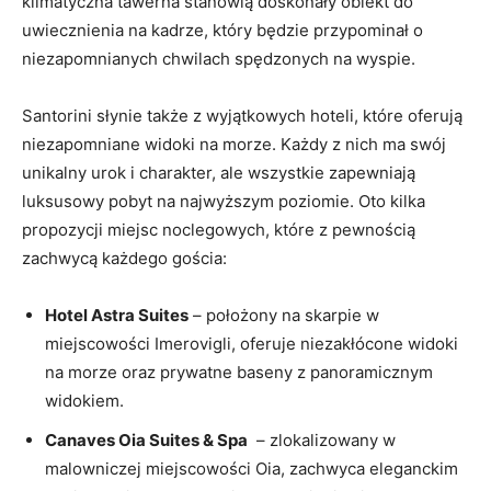
klimatyczna tawerna stanowią doskonały obiekt do
uwiecznienia na ​kadrze,⁤ który ⁢będzie przypominał ​o⁤
niezapomnianych chwilach spędzonych‌ na ​wyspie.
Santorini ⁢słynie ‌także z wyjątkowych hoteli, które oferują
niezapomniane widoki na morze. Każdy z nich ma swój
‍unikalny urok i ​charakter, ale ⁢wszystkie zapewniają
luksusowy‌ pobyt ‍na najwyższym poziomie. ⁤Oto kilka
propozycji miejsc noclegowych, które z pewnością
zachwycą każdego ⁣gościa:
Hotel Astra Suites
⁣–⁤ położony na skarpie w
miejscowości Imerovigli, oferuje niezakłócone widoki
na morze oraz prywatne⁢ baseny z panoramicznym
widokiem.
Canaves Oia ⁣Suites & Spa
​ – zlokalizowany w
malowniczej ⁢miejscowości Oia, zachwyca eleganckim