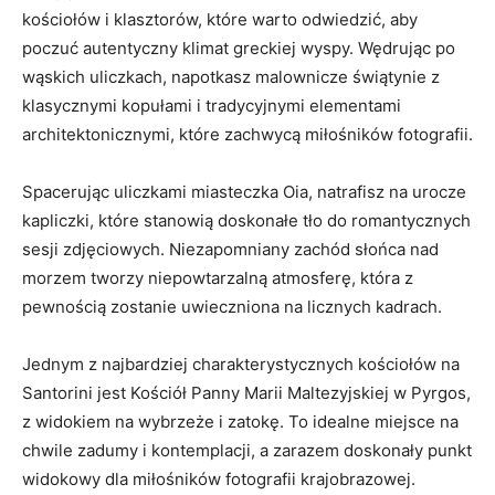
kościołów ⁢i klasztorów, które warto odwiedzić, ​aby
poczuć ‌autentyczny klimat ⁣greckiej wyspy. Wędrując po
⁢wąskich uliczkach, napotkasz ⁣malownicze świątynie z
klasycznymi kopułami ⁤i tradycyjnymi elementami
architektonicznymi, które zachwycą miłośników‌ fotografii.
Spacerując uliczkami miasteczka Oia, natrafisz na urocze
kapliczki,‌ które stanowią⁣ doskonałe ⁣tło do romantycznych
⁢sesji zdjęciowych. Niezapomniany zachód słońca nad⁤
morzem tworzy niepowtarzalną atmosferę, która z⁤
pewnością zostanie⁣ uwieczniona na licznych kadrach.
Jednym z ​najbardziej charakterystycznych kościołów⁢ na
⁣Santorini jest ‌Kościół Panny Marii⁤ Maltezyjskiej w Pyrgos,
z widokiem na wybrzeże ⁢i zatokę. To idealne ⁣miejsce na
chwile zadumy i kontemplacji, a zarazem doskonały punkt
widokowy dla miłośników fotografii krajobrazowej.