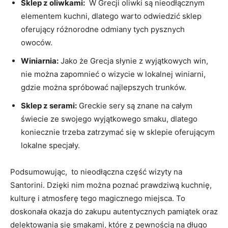
Sklep z oliwkami:
⁣ W⁤ Grecji oliwki⁣ są nieodłącznym
elementem kuchni, dlatego⁣ warto odwiedzić sklep⁤
oferujący ⁤różnorodne odmiany tych pysznych
owoców.
Winiarnia:
Jako ⁤że Grecja​ słynie⁢ z ⁢wyjątkowych win,
nie można zapomnieć o ‍wizycie w lokalnej winiarni,
⁣gdzie‍ można⁤ spróbować najlepszych trunków.
Sklep z serami:
Greckie sery są znane na całym
świecie ze swojego wyjątkowego smaku, dlatego
koniecznie trzeba zatrzymać ⁣się ⁣w sklepie oferującym
lokalne specjały.
Podsumowując, ​ to nieodłączna część wizyty na​
Santorini. Dzięki nim można poznać​ prawdziwą​ kuchnię,
kulturę i atmosferę tego magicznego miejsca. ⁢To
doskonała okazja do zakupu autentycznych pamiątek ⁢oraz
delektowania się smakami, które z pewnością na ‍długo