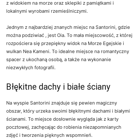
⁤z widokiem na morze oraz ⁤sklepiki⁢ z ‍pamiątkami⁤ i
lokalnymi wyrobami rzemieślniczymi.
Jednym z najbardziej znanych ‍miejsc na Santorini, gdzie
można podziwiać⁤ ,⁢ jest​ Oia. To mała miejscowość, z​ której
rozpościera się⁢ przepiękny⁢ widok na⁤ Morze Egejskie i
wulkan Nea Kameni. To idealne ⁣miejsce na romantyczny​
spacer z ukochaną‍ osobą, a także⁤ na wykonanie
niezwykłych fotografii.
Błękitne dachy i białe ściany
Na ⁢wyspie Santorini znajduje się pewien magiczny‍
obszar, który urzeka swoimi ⁣błękitnymi dachami i‍ białymi
ścianami. To⁤ miejsce dosłownie wygląda jak z karty
pocztowej, zachęcając do robienia niezapomnianych​
zdjęć i tworzenia pięknych wspomnień.