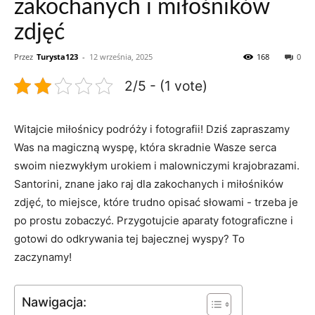
zakochanych i miłośników
zdjęć
Przez
Turysta123
-
12 września, 2025
168
0
2/5 - (1 vote)
Witajcie miłośnicy podróży i fotografii!‍ Dziś ‌zapraszamy
Was na⁢ magiczną wyspę,⁢ która skradnie Wasze serca‌
swoim niezwykłym urokiem​ i ⁣malowniczymi ‌krajobrazami.
Santorini, znane ​jako raj dla‌ zakochanych⁢ i miłośników
⁣zdjęć, ⁢to miejsce, które trudno opisać słowami ‌- trzeba je
po prostu zobaczyć. Przygotujcie aparaty fotograficzne i
gotowi do odkrywania tej bajecznej wyspy? To
zaczynamy!
Nawigacja: