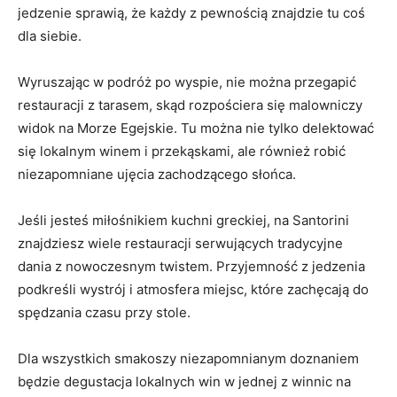
jedzenie⁤ sprawią, że każdy⁢ z pewnością znajdzie tu coś
dla siebie.
Wyruszając w podróż po ‌wyspie, nie można przegapić
‌restauracji ​z ‍tarasem, ⁢skąd rozpościera się‍ malowniczy
widok ⁤na Morze Egejskie. Tu ⁢można‌ nie tylko delektować
się lokalnym winem i przekąskami, ale ⁣również robić​
niezapomniane ujęcia‌ zachodzącego‌ słońca.
Jeśli‌ jesteś ⁢miłośnikiem kuchni greckiej, na Santorini⁢
znajdziesz ​wiele restauracji serwujących tradycyjne
dania ⁣z nowoczesnym twistem.⁤ Przyjemność z jedzenia
podkreśli⁤ wystrój i atmosfera miejsc, które ‌zachęcają do
‍spędzania czasu ⁤przy stole.
Dla wszystkich smakoszy niezapomnianym doznaniem
będzie degustacja lokalnych ​win w jednej z winnic na