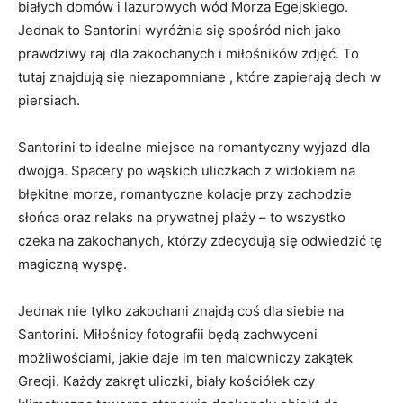
białych domów i lazurowych wód Morza ‍Egejskiego.⁢
Jednak to Santorini ‍wyróżnia się spośród ⁣nich⁤ jako
prawdziwy raj dla zakochanych i miłośników zdjęć. To
tutaj znajdują się niezapomniane , które ​zapierają ⁤dech w
piersiach.
Santorini​ to idealne miejsce na ‌romantyczny wyjazd ⁢dla ​
dwojga.‍ Spacery⁣ po wąskich uliczkach z widokiem na
błękitne morze, ‍romantyczne kolacje przy zachodzie
słońca oraz relaks ⁢na prywatnej⁢ plaży – to⁢ wszystko
czeka na ‌zakochanych, którzy zdecydują się⁢ odwiedzić tę
magiczną wyspę.
Jednak nie ‌tylko zakochani znajdą coś dla ​siebie na
Santorini. Miłośnicy fotografii będą zachwyceni
możliwościami, jakie daje im ten malowniczy‍ zakątek
⁣Grecji. Każdy zakręt uliczki, biały kościółek czy