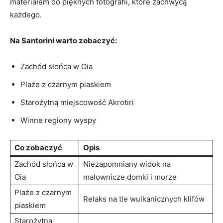
materiałem do pięknych ‍fotografii, które zachwycą
każdego.
Na⁤ Santorini warto zobaczyć:
Zachód słońca w⁣ Oia
Plaże z ⁣czarnym piaskiem
Starożytną miejscowość Akrotiri
Winne regiony wyspy
Co zobaczyć
Opis
Zachód‌ słońca w⁤
Niezapomniany⁣ widok na
Oia
malownicze domki i morze
Plaże z czarnym
Relaks ⁤na ‍tle wulkanicznych klifów
piaskiem
Starożytna