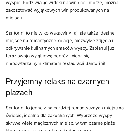
‌wyspie. Podziwiając widoki ‍na winnice i morze, można
zakosztować‍ wyjątkowych ⁣win produkowanych na
miejscu.
Santorini⁤ to nie tylko wakacyjny raj, ale także idealne
miejsce na romantyczne kolacje, niezwykłe zdjęcia⁤ i
‍odkrywanie ‍kulinarnych‌ smaków wyspy. Zaplanuj⁣ już
teraz swoją wyjątkową podróż i ‌ciesz się
niepowtarzalnym klimatem restauracji Santorini!
Przyjemny‌ relaks na czarnych
plażach
Santorini to ⁣jedno z najbardziej⁢ romantycznych⁤ miejsc na⁣
świecie, idealne dla zakochanych. Wybrzeże‌ wyspy
skrywa wiele magicznych miejsc, w tym czarne plaże,​
które zapraszają do relaksu i ​odpoczynku.