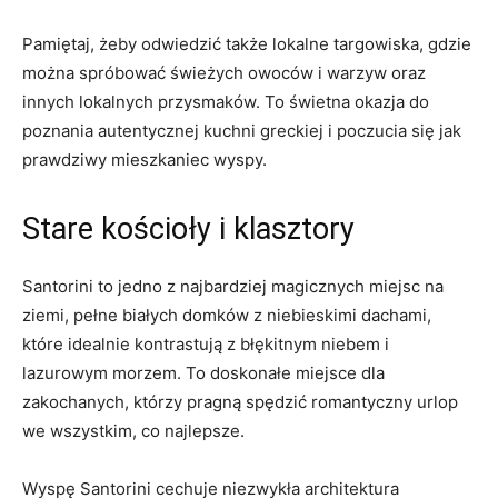
Pamiętaj, żeby odwiedzić także lokalne ‍targowiska, gdzie
można spróbować świeżych owoców i warzyw oraz⁤
innych‍ lokalnych ⁢przysmaków. To⁤ świetna okazja do
poznania autentycznej kuchni greckiej⁢ i poczucia ⁢się ‌jak ​
prawdziwy mieszkaniec wyspy. ​
Stare kościoły i ‌klasztory
Santorini to ‌jedno z najbardziej magicznych miejsc na⁢
ziemi, ‌pełne białych domków z‍ niebieskimi ​dachami,
⁤które⁤ idealnie⁤ kontrastują z błękitnym niebem i
lazurowym morzem. To doskonałe miejsce dla
zakochanych, którzy pragną​ spędzić⁣ romantyczny urlop‍
we⁢ wszystkim, co ‌najlepsze.
Wyspę Santorini‍ cechuje niezwykła architektura