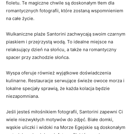
fioletu. ‍Te magiczne chwile są doskonałym tłem ⁤dla
⁤romantycznych fotografii,⁤ które zostaną‌ wspomnieniem
na całe życie.
Wulkaniczne⁣ plaże Santorini zachwycają swoim⁤ czarnym
piaskiem‌ i przejrzystą ⁤wodą. ⁣To idealne miejsce na
relaksujący dzień na ⁢słońcu, ​a także na romantyczny
spacer ‌przy zachodzie słońca.
Wyspa oferuje⁢ również⁣ wyjątkowe⁤ doświadczenia
⁣kulinarne. Restauracje serwujące świeże owoce⁢ morza i
lokalne specjały sprawią, że‍ każda ‍kolacja będzie
niezapomniana.
Jeśli jesteś ‌miłośnikiem fotografii, Santorini​ zapewni⁢ Ci
‌wiele⁣ niezwykłych motywów do zdjęć. Białe domki,
wąskie uliczki i widoki​ na Morze ‌Egejskie są​ doskonałym