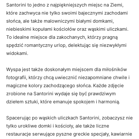
Santorini to‍ jedno z najpiękniejszych ​miejsc na Ziemi,
które zachwyca ⁢nie tylko swoimi bajecznymi⁤ zachodami
słońca, ale także malowniczymi białymi domkami,
niebieskimi kopułami ⁤kościołów oraz wąskimi ‍uliczkami.
To ⁤idealne miejsce dla​ zakochanych,⁣ którzy pragną
‍spędzić romantyczny urlop, delektując się niezwykłymi⁤
widokami.
Wyspa jest także doskonałym miejscem dla miłośników
⁢fotografii, którzy chcą uwiecznić niezapomniane ⁣chwile ​i
⁢magiczne kolory⁤ zachodzącego słońca. Każde zdjęcie
zrobione na Santorini wydaje‌ się być prawdziwym
⁣dziełem sztuki, które emanuje spokojem​ i harmonią.
Spacerując po wąskich uliczkach Santorini, zobaczysz nie
tylko urokliwe⁢ domki i kościoły, ale⁣ także liczne
restauracje serwujące pyszne ‍greckie specjały, kawiarnie