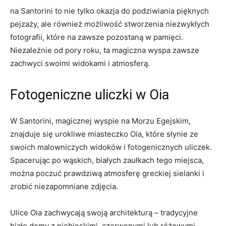
na ​Santorini to nie ⁣tylko okazja ‍do podziwiania pięknych
pejzaży,⁤ ale również możliwość stworzenia ​niezwykłych
fotografii, które na ⁤zawsze pozostaną w pamięci.
Niezależnie ⁤od pory roku,⁤ ta magiczna wyspa zawsze
zachwyci swoimi widokami i atmosferą.
Fotogeniczne uliczki w Oia
W ‍Santorini,⁢ magicznej wyspie na Morzu ⁤Egejskim,
znajduje się urokliwe miasteczko Oia, ‌które słynie ze
swoich malowniczych widoków i fotogenicznych uliczek.⁤
Spacerując po wąskich, białych zaułkach tego miejsca,
⁣można poczuć prawdziwą atmosferę‌ greckiej sielanki ‌i⁣
zrobić niezapomniane⁢ zdjęcia.
Ulice Oia‍ zachwycają swoją architekturą – tradycyjne
‍białe domy z ‍niebieskimi, czerwonymi⁤ lub różowymi‍