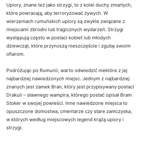
Upiory, ‌znane też jako strzygi, to z⁣ kolei duchy zmarłych,
które powracają, aby terroryzować żywych.​ W
wierzeniach rumuńskich ⁣upiory⁣ są zwykle związane z
miejscami zbrodni lub tragicznych wydarzeń. Strzygi
występują‌ często w postaci kobiet lub ‍młodych
dziewcząt, które‍ przynoszą nieszczęście i zgubę swoim
ofiarom.
Podróżując po Rumunii, warto odwiedzić niektóre z jej
najbardziej ⁣nawiedzonych miejsc. Jednym z najbardziej
znanych jest zamek Bran,⁣ który jest przypisywany postaci
Drakuli – sławnego wampira, którego postać opisał Bram
Stoker w swojej powieści. Inne nawiedzone miejsca to
opuszczone domostwa, ​cmentarze czy stare zamczyska,
w których ​według miejscowych legend krążą upiory i
strzygi.