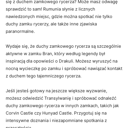
się z ​duchem zamkowego ⁣rycerza? Może masz odwagę
‍sprawdzić ‍to sam! Rumunia słynie z licznych
nawiedzonych‍ miejsc, gdzie można spotkać nie tylko
duchy zamku rycerzy, ale także inne ⁤zjawiska
paranormalne.
Wydaje się, że duchy zamkowego rycerza są‌ szczególnie
aktywne w zamku ‌Bran, który według legendy był
inspiracją dla opowieści o Drakuli. ‌Możesz wyruszyć na
nocną wycieczkę ⁤po ‌zamku i spróbować nawiązać kontakt
z duchem tego⁢ tajemniczego rycerza.
Jeśli jesteś gotowy na​ jeszcze‌ większe wyzwanie,
‌możesz odwiedzić Transylwanię i spróbować odnaleźć⁤
duchy zamkowego​ rycerza w⁢ innych zamkach, takich jak
Corvin Castle czy Hunyad Castle. Przygotuj się na
intensywne doznania i‌ niezapomniane spotkania z
przeszłością.