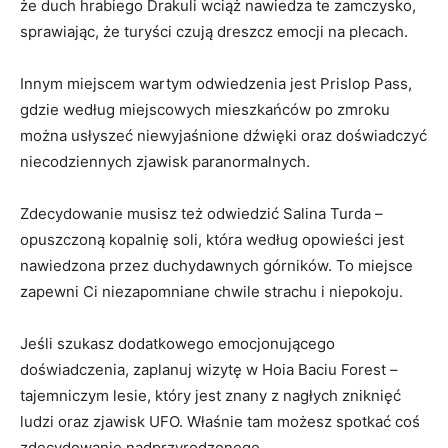
że duch⁣ hrabiego Drakuli wciąż nawiedza te zamczysko,
sprawiając, że turyści ⁢czują dreszcz⁤ emocji ⁤na plecach.
Innym miejscem wartym odwiedzenia jest Prislop Pass,
gdzie według miejscowych mieszkańców po zmroku
można usłyszeć niewyjaśnione dźwięki oraz doświadczyć
niecodziennych zjawisk paranormalnych.
Zdecydowanie musisz też odwiedzić Salina Turda –
opuszczoną kopalnię soli, która według opowieści jest
nawiedzona przez ‌duchydawnych górników.⁢ To ⁤miejsce
⁤zapewni Ci niezapomniane chwile ‌strachu i niepokoju.
Jeśli szukasz dodatkowego emocjonującego
doświadczenia, zaplanuj wizytę w Hoia Baciu⁤ Forest –
tajemniczym lesie, który jest znany z nagłych zniknięć
ludzi oraz zjawisk UFO. Właśnie tam możesz‍ spotkać coś⁣
zdecydowanie ⁢nadprzyrodzonego.