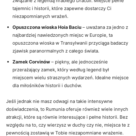
związane z ⁤legendą hrabiego Draculi. Miejsce pełne
tajemnic i⁢ historii, które zapewne dostarczy Ci
niezapomnianych wrażeń.
Opuszczona wioska Hoia Baciu
⁢– uważana za jedno z
najbardziej nawiedzonych miejsc w Europie, ta
opuszczona wioska w ​Transylwanii przyciąga badaczy
‍zjawisk paranormalnych z​ całego świata.
Zamek Corvinów
– piękny, ale jednocześnie
przerażający zamek, który według legend był
miejscem ‌wielu ‌strasznych wydarzeń. Idealne miejsce
dla miłośników⁣ historii i duchów.
Jeśli jednak nie masz odwagi na takie intensywne
doświadczenia, to Rumunia oferuje również wiele‌ innych
atrakcji, ⁢które ⁢są równie interesujące i pełne historii.⁢ Bez
względu na to, czy wierzysz w duchy⁢ czy nie, miejsca te z
‍pewnością ⁤zostawią w Tobie niezapomniane wrażenie.