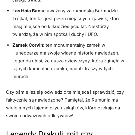
Las Hoia Baciu:
uważany za ‍rumuńską Bermudzki
Trójkąt, ten las jest pełen niejasnych ​zjawisk, które
mają miejsce⁣ od kilkudziesięciu lat. Niektórzy
twierdzą, ⁢że w nim spotkali duchy i UFO.
Zamek Corvin:
ten monumentalny zamek w
Hunedoarze ma swoje własne historie nawiedzeń.
Legenda ⁢głosi, że dusza dziewczyny, która zginęła w
tajnych ⁢komnatach zamku, nadal straszy w tych
murach.
Czy ośmielisz się odwiedzić te miejsca i sprawdzić, czy
faktycznie są nawiedzone? Pamiętaj, że Rumunia ma
wiele innych tajemniczych zakątków, które czekają na
swoich odważnych⁣ odkrywców!
Legendy Drakuli: ​mit⁤ czy