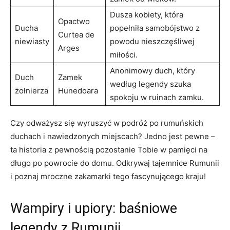
Dusza kobiety, która
Opactwo
Ducha
popełniła samobójstwo z
Curtea de
niewiasty
powodu nieszczęśliwej
Arges
miłości.
Anonimowy duch, który
Duch
Zamek
według legendy szuka
żołnierza
Hunedoara
spokoju w ruinach zamku.
Czy odważysz się wyruszyć w podróż‍ po rumuńskich
duchach i nawiedzonych miejscach? Jedno jest pewne –
ta historia z pewnością pozostanie Tobie w pamięci na
długo po powrocie do domu.⁤ Odkrywaj tajemnice Rumunii
i poznaj mroczne zakamarki tego fascynującego⁣ kraju!
Wampiry i⁢ upiory: baśniowe
legendy z ⁢Rumunii