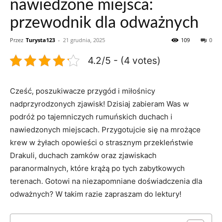
nawiedzone miejsca:
przewodnik dla odważnych
Przez
Turysta123
-
21 grudnia, 2025
109
0
4.2/5 - (4 votes)
Cześć,‌ poszukiwacze przygód i‌ miłośnicy
nadprzyrodzonych zjawisk! Dzisiaj zabieram Was w
podróż po tajemniczych rumuńskich duchach i
nawiedzonych ‍miejscach. Przygotujcie się na mrożące
krew w żyłach ⁤opowieści‌ o strasznym przekleństwie
Drakuli, duchach​ zamków oraz zjawiskach
paranormalnych, które krążą po tych zabytkowych
terenach. Gotowi na niezapomniane doświadczenia ⁣dla
odważnych? W takim razie zapraszam do lektury!