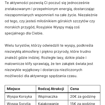
Te aktywności pozwolą⁢ Ci poczuć się jednocześnie
zrelaksowanym ⁢i⁢ przepełnionym energią, dostarczając
niezapomnianych wspomnień na całe życie. Niezależnie
od tego, czy jesteś miłośnikiem ​górskich szczytów czy‌
morskich przygód, Rosyjskie⁣ Wyspy mają coś
specjalnego dla Ciebie.
Wielu turystów, którzy odwiedzili​ te‍ wyspy, podkreśla‍
niezwykłą atmosferę i piękno przyrody, ​które trudno
znaleźć gdzie ‌indziej.​ Rozległe lasy, dzikie plaże i
malownicze klify sprawiają,​ że⁣ ten zakątek świata jest
niezwykle wyjątkowy i dostarcza niezliczonych
możliwości dla⁤ aktywnego spędzania czasu.
Miejsce
Rodzaj Atrakcji
Cena
Wyspa Korsyka
Wspinaczka
20€ za ‍godzinę
Wyspa ⁣Sycylia
Kajakowanie
15€ za godzinę