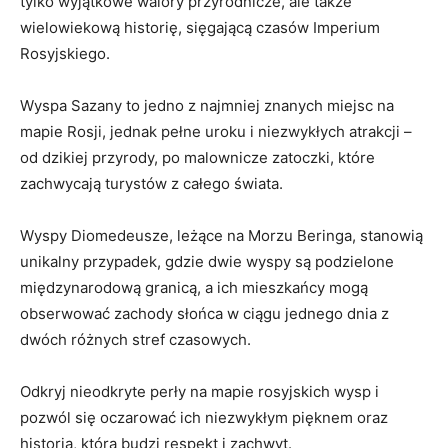
tylko wyjątkowe walory ​przyrodnicze, ale także
wielowiekową historię, sięgającą ⁣czasów Imperium⁤
Rosyjskiego.
Wyspa ⁤Sazany to jedno ⁢z⁣ najmniej znanych miejsc na
mapie​ Rosji, jednak‌ pełne uroku i niezwykłych atrakcji –
od dzikiej ⁣przyrody, po ⁣malownicze zatoczki, które
zachwycają turystów z całego świata.
Wyspy Diomedeusze, leżące na Morzu Beringa, stanowią
unikalny przypadek,⁤ gdzie dwie wyspy są⁣ podzielone
międzynarodową granicą, a ich mieszkańcy mogą
obserwować zachody słońca w ⁤ciągu jednego dnia⁢ z
dwóch różnych ⁤stref czasowych.
Odkryj nieodkryte perły na‍ mapie rosyjskich​ wysp i
pozwól się oczarować ‍ich niezwykłym pięknem oraz
historią, ‌która⁢ budzi respekt i zachwyt.