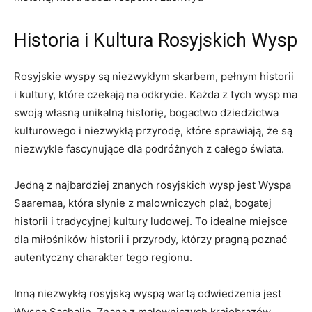
Historia i Kultura Rosyjskich Wysp
Rosyjskie‌ wyspy są niezwykłym skarbem,⁤ pełnym historii
i kultury, które ⁢czekają ‌na ‍odkrycie. Każda z tych wysp ma
swoją ‌własną unikalną ⁢historię, ⁣bogactwo ‍dziedzictwa
kulturowego i⁤ niezwykłą⁤ przyrodę, które sprawiają, że są
niezwykle ⁣fascynujące ⁢dla ⁣podróżnych‌ z⁣ całego ‌świata.
Jedną z najbardziej znanych ⁣rosyjskich wysp⁢ jest Wyspa
Saaremaa, która słynie z⁢ malowniczych ⁤plaż, bogatej
historii i tradycyjnej‍ kultury ludowej. To‌ idealne miejsce
dla miłośników historii i przyrody, którzy pragną poznać
autentyczny charakter‌ tego regionu.
Inną ​niezwykłą rosyjską wyspą ⁢wartą ⁤odwiedzenia ‌jest
Wyspa⁣ Sachalin. Znana ‍z malowniczych krajobrazów,