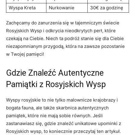
Wyspa⁢ Kreta
Nurkowanie
30€ za ‍godzinę
Zachęcamy do zanurzenia się w tajemniczym świecie
Rosyjskich Wysp i ⁢odkrycia nieodkrytych‌ perł, które
⁤czekają na Ciebie. ⁤Niech ​ta ⁢podróż stanie się⁤ dla Ciebie
niezapomnianym przygodą, która na zawsze‍ pozostanie⁣
w Twojej‌ pamięci!
Gdzie​ Znaleźć Autentyczne
Pamiątki‍ z Rosyjskich Wysp
Wyspy rosyjskie to nie tylko malownicze krajobrazy i
bogata fauna, ale⁣ także ‍skarbnica autentycznych⁣
pamiątek, które nie‌ mają sobie równych.⁢ Jeśli
zastanawiasz się, gdzie znaleźć unikatowe upominki⁤ z
Rosyjskich wysp, ​to koniecznie‌ przeczytaj ten artykuł.