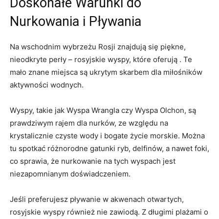
Doskonałe Warunki do
Nurkowania i Pływania
Na wschodnim ⁤wybrzeżu Rosji​ znajdują się​ piękne,
nieodkryte perły – rosyjskie wyspy, ‍które oferują . Te
mało znane miejsca są⁤ ukrytym ​skarbem dla miłośników
aktywności⁣ wodnych.
Wyspy, takie‌ jak Wyspa Wrangla czy Wyspa Olchon, są
prawdziwym rajem dla nurków, ze względu na ​
krystalicznie czyste wody⁤ i bogate życie ⁢morskie. Można
tu spotkać różnorodne gatunki ryb, delfinów, a nawet foki,
co sprawia, że nurkowanie na ⁣tych wyspach jest
niezapomnianym ‌doświadczeniem.
Jeśli preferujesz pływanie​ w akwenach otwartych,
rosyjskie wyspy również⁣ nie zawiodą. Z ​długimi plażami o