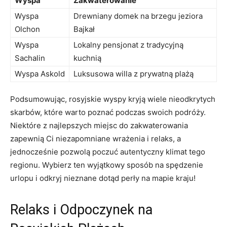
Wyspa
Zakwaterowanie
Wyspa⁤
Drewniany domek na⁢ brzegu‌ jeziora
Olchon
Bajkał
Wyspa
Lokalny pensjonat⁤ z tradycyjną⁣
Sachalin
kuchnią
Wyspa​ Askold
Luksusowa willa z prywatną plażą
Podsumowując, rosyjskie wyspy⁤ kryją wiele nieodkrytych
skarbów, które warto poznać podczas swoich podróży.
Niektóre z najlepszych miejsc do zakwaterowania
zapewnią Ci niezapomniane wrażenia i⁢ relaks, a
jednocześnie ⁣pozwolą⁣ poczuć autentyczny ‍klimat tego
regionu. ​Wybierz ten wyjątkowy sposób na‍ spędzenie
urlopu i​ odkryj nieznane⁤ dotąd ⁤perły na ‌mapie kraju!
Relaks i Odpoczynek na