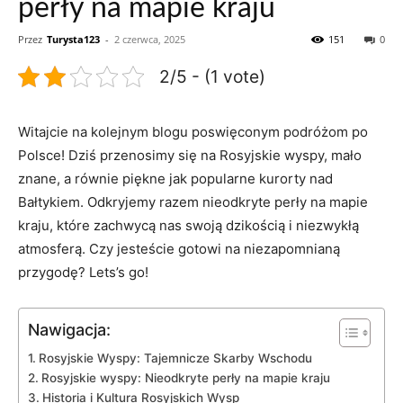
perły na mapie kraju
Przez
Turysta123
-
2 czerwca, 2025
151
0
2/5 - (1 vote)
Witajcie na kolejnym blogu poswięconym podróżom po
‌Polsce! Dziś przenosimy się na Rosyjskie ⁤wyspy, mało
znane, ⁢a równie piękne jak popularne kurorty ⁢nad
Bałtykiem. Odkryjemy razem ⁢nieodkryte perły na‌ mapie
kraju, które zachwycą nas swoją dzikością i niezwykłą
atmosferą. Czy jesteście ⁤gotowi na niezapomnianą
‍przygodę? Lets’s ​go!
Nawigacja:
Rosyjskie Wyspy: Tajemnicze Skarby Wschodu
Rosyjskie ‌wyspy: Nieodkryte perły na mapie kraju
Historia i Kultura Rosyjskich Wysp