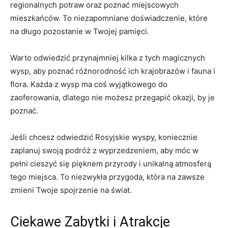
regionalnych potraw ​oraz poznać miejscowych
mieszkańców. To niezapomniane doświadczenie, które⁤
na długo ⁤pozostanie w Twojej pamięci.
Warto odwiedzić przynajmniej kilka z tych magicznych
wysp, aby poznać różnorodność ich​ krajobrazów i ⁢fauna i
⁤flora.‌ Każda z wysp⁣ ma coś wyjątkowego do
zaoferowania, dlatego ‍nie możesz przegapić okazji,⁤ by je
⁤poznać.
Jeśli chcesz odwiedzić Rosyjskie​ wyspy,‌ koniecznie⁤
zaplanuj swoją podróż z wyprzedzeniem,‍ aby móc w
pełni cieszyć się pięknem przyrody i ⁣unikalną⁢ atmosferą
tego​ miejsca. To​ niezwykła przygoda, która na ⁣zawsze
zmieni Twoje spojrzenie na świat.
Ciekawe Zabytki ​i Atrakcje