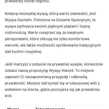
prawdziwy klimat regionu.
Kolejną niezwykłą wyspą, którą‌ warto odwiedzić, jest⁤
Wyspa ‍Sachalin. Położona na Oceanie Spokojnym,‌ ta
wyspa zachwyca swoimi pięknymi⁤ plażami i bujną
roślinnością. Warto rozejrzeć się ⁤za lokalnymi
pensjonatami,‌ które⁤ oferują⁢ nie tylko komfortowe
warunki, ale także możliwość spróbowania tradycyjnych
dań kuchni rosyjskiej.
Jeśli ‌marzysz o pobycie na ‌prywatnej⁤ wyspie, koniecznie​
zobacz naszą propozycję Wyspy ‍Askold.‍ To⁢ miejsce
zapewni⁣ Ci niezapomnianą przygodę⁣ i całkowitą
prywatność.​ Możesz zatrzymać się ⁢w luksusowej ​willi z
widokiem ⁤na ⁣morze, gdzie poczujesz się jak⁣ prawdziwy
król.