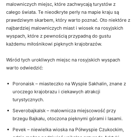
⁣malowniczych ⁢miejsc, które ⁣zachwycają turystów z
całego świata. Te nieodkryte perły na​ mapie kraju są
prawdziwym skarbem, który warto poznać. Oto niektóre z
najbardziej ‌malowniczych miast i⁤ wiosek na rosyjskich
wyspach, które z pewnością przypadną do gustu
każdemu miłośnikowi pięknych krajobrazów.
Wśród tych urokliwych miejsc na ‌rosyjskich ⁢wyspach
warto‍ odwiedzić:
Poronaisk – miasteczko‌ na Wyspie Sakhalin, znane z
uroczego krajobrazu​ i ​ciekawych ‍atrakcji⁣
turystycznych.
Severobajkalsk – malownicza miejscowość przy
brzegu Bajkału, otoczona pięknymi górami ​i ⁢lasami.
Pevek – niewielka wioska na Półwyspie Czukockim,​