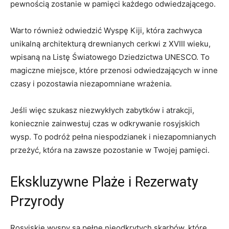
pewnością​ zostanie w pamięci każdego odwiedzającego.
Warto również odwiedzić⁣ Wyspę Kiji, która zachwyca
unikalną architekturą drewnianych cerkwi z XVIII wieku,
wpisaną‍ na Listę⁢ Światowego Dziedzictwa UNESCO.‍ To
magiczne ‌miejsce,⁣ które ⁢przenosi odwiedzających w ⁤inne
czasy i ⁣pozostawia niezapomniane⁢ wrażenia.
Jeśli ‍więc szukasz ⁢niezwykłych‍ zabytków i⁤ atrakcji,
koniecznie zainwestuj czas ⁢w odkrywanie⁣ rosyjskich
wysp. To podróż pełna niespodzianek i ⁤niezapomnianych‌
przeżyć, która‌ na ‌zawsze pozostanie ⁢w Twojej pamięci.
Ekskluzywne Plaże i ‍Rezerwaty
Przyrody
Rosyjskie wyspy są⁤ pełne nieodkrytych skarbów, ⁣które