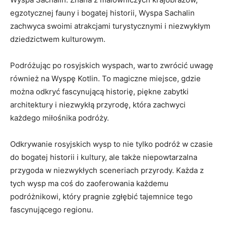
⁢egzotycznej⁣ fauny i bogatej‍ historii, Wyspa Sachalin
⁣zachwyca swoimi atrakcjami ‌turystycznymi i niezwykłym
dziedzictwem kulturowym.
Podróżując po rosyjskich wyspach, warto zwrócić ⁣uwagę​
również na Wyspę⁢ Kotlin. To magiczne⁢ miejsce, gdzie
można odkryć fascynującą historię, piękne zabytki
architektury i niezwykłą przyrodę, która zachwyci
każdego miłośnika ‌podróży.
Odkrywanie rosyjskich wysp to nie ⁢tylko podróż w czasie‌
do bogatej historii i kultury, ale także ⁢niepowtarzalna
‌przygoda w niezwykłych sceneriach przyrody. Każda z
tych ⁣wysp ma coś do zaoferowania​ każdemu
podróżnikowi, ⁣który ​pragnie zgłębić⁢ tajemnice tego
fascynującego regionu.