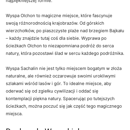
najpiękniejszej formie.
Wyspa Olchon to magiczne miejsce, które fascynuje
swoją różnorodnością​ krajobrazów. Od górskich
wierzchołków, po piaszczyste plaże nad brzegiem Bajkału
– ​każdy⁢ znajdzie⁤ tutaj coś dla ⁢siebie. Wyprawa po
ścieżkach Olchon to niezapomniana⁣ podróż do serca⁤
natury, która pozostawi ślad w sercu każdego podróżnika.
Wyspa Sachalin nie jest tylko miejscem bogatym w złoża
naturalne, ale również oczarowuje swoimi urokliwymi
szlakami wśród⁢ lasów i gór. To idealne miejsce, aby
oderwać⁣ się od zgiełku cywilizacji ​i oddać się
kontemplacji piękna⁢ natury.‌ Spacerując⁤ po⁣ tutejszych
ścieżkach, można poczuć​ się​ jak część tego magicznego
miejsca.