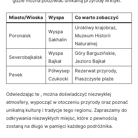
gdzie można​ podziwiać unikalną przyrodę Arktyki.
Miasto/Wioska
Wyspa
Co warto zobaczyć
Urokliwy krajobraz,
Wyspa
Poronaisk
Muzeum Historii
⁣Sakhalin
Naturalnej
Wyspa
Góry Barguzińskie,
Severobajkalsk
‌Bajkał
⁣Jezioro Bajkał
Półwysep
Rezerwat przyrody,
Pevek
⁤Czukocki
Piaszczyste​ plaże
Odwiedzając te , można doświadczyć niezwykłej
⁣atmosfery,⁣ wypocząć w otoczeniu przyrody oraz poznać‌
unikalną ‍kulturę i ​tradycje tego regionu. Zapraszamy do
odkrywania niezwykłych⁣ miejsc,‌ które z pewnością
zostaną na ‍długo w pamięci każdego podróżnika.