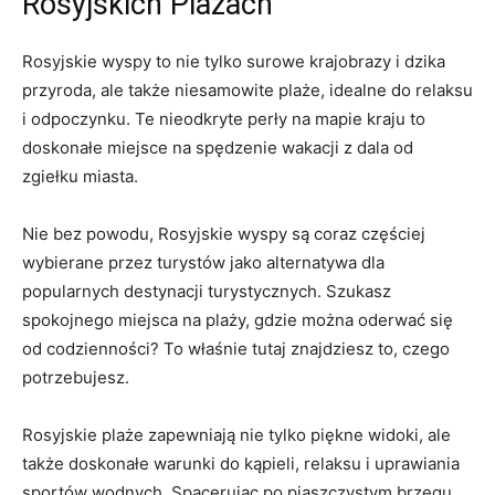
Rosyjskich Plażach
Rosyjskie ​wyspy to ‌nie tylko surowe krajobrazy i dzika
przyroda, ⁣ale także niesamowite plaże,⁣ idealne⁢ do relaksu
i odpoczynku. Te ‍nieodkryte⁣ perły na mapie⁣ kraju to
doskonałe miejsce na⁢ spędzenie wakacji z dala od⁤
zgiełku miasta.
Nie bez‍ powodu, Rosyjskie wyspy są coraz częściej
wybierane przez turystów jako alternatywa dla
popularnych destynacji turystycznych. Szukasz
spokojnego⁢ miejsca na‍ plaży, gdzie‍ można oderwać się
od codzienności?⁤ To właśnie​ tutaj‍ znajdziesz to, czego
potrzebujesz.
Rosyjskie plaże‌ zapewniają nie tylko piękne widoki, ale
także doskonałe warunki do ⁤kąpieli, ‌relaksu i uprawiania
sportów ‌wodnych. ⁣Spacerując po piaszczystym brzegu,