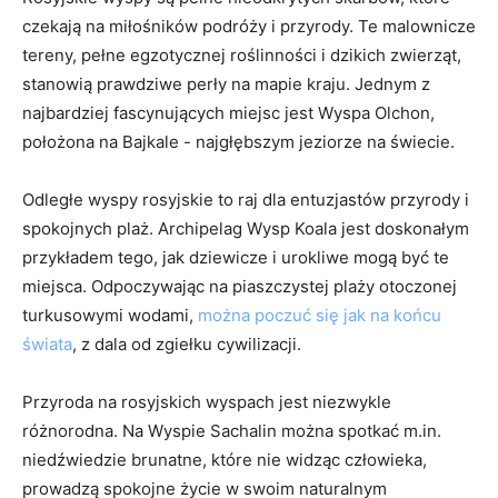
czekają​ na miłośników‌ podróży i przyrody. Te malownicze⁤
tereny, pełne egzotycznej roślinności ⁤i⁣ dzikich ⁤zwierząt,
stanowią prawdziwe perły​ na ‌mapie kraju. Jednym z
najbardziej fascynujących miejsc⁣ jest Wyspa Olchon,
położona na Bajkale ⁢- najgłębszym jeziorze na świecie.
Odległe wyspy‍ rosyjskie to⁢ raj dla entuzjastów przyrody i
spokojnych⁤ plaż. Archipelag Wysp Koala jest ⁣doskonałym
przykładem ⁢tego, jak dziewicze​ i urokliwe⁣ mogą​ być te
miejsca. Odpoczywając na piaszczystej plaży otoczonej
turkusowymi wodami,
można poczuć się jak na końcu
świata
, z dala od zgiełku​ cywilizacji.
Przyroda⁣ na ⁢rosyjskich wyspach jest niezwykle
różnorodna. Na Wyspie Sachalin ⁢można spotkać m.in.
⁣niedźwiedzie brunatne, które nie widząc ⁢człowieka,⁢
prowadzą⁢ spokojne życie w swoim naturalnym‍