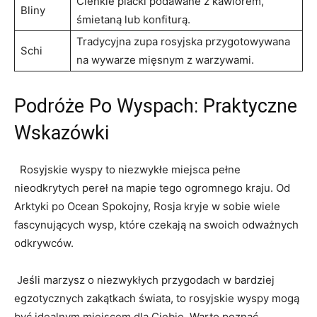
Cienkie placki podawane z ‌kawiorem,
Bliny
‌śmietaną lub konfiturą.
Tradycyjna zupa rosyjska przygotowywana
Schi
na ‌wywarze​ mięsnym z warzywami.
Podróże‌ Po Wyspach: Praktyczne
Wskazówki
‌ ‌ Rosyjskie wyspy⁢ to niezwykłe ⁢miejsca pełne
nieodkrytych pereł na mapie‍ tego ogromnego kraju. Od ​
Arktyki⁤ po Ocean Spokojny, Rosja‌ kryje w sobie wiele
fascynujących wysp, które czekają⁣ na swoich odważnych
odkrywców.
⁤ Jeśli⁢ marzysz o niezwykłych przygodach w bardziej
egzotycznych‍ zakątkach świata, to rosyjskie ‌wyspy mogą
być idealnym miejscem dla ‍Ciebie.⁢ Warto poznać