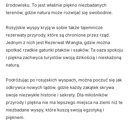
środowisku. To‍ jest właśnie piękno niezbadanych ​
terenów, gdzie natura może rozwijać się swobodnie.
Rosyjskie‍ wyspy kryją w sobie także tajemnicze
rezerwaty przyrody, ⁣które są chronione⁤ przez⁤ rząd.
Jednym z nich jest Rezerwat Wrangla, gdzie można
spotkać⁣ rzadkie gatunki ptaków i ssaków. Ta oaza spokoju
i piękna zachwyca turystów⁢ swoją ⁢dzikością i nieskażoną
naturą.
Podróżując po rosyjskich wyspach,⁤ można⁢ poczuć się jak
odkrywca nowych lądów,⁣ gdzie każdy zakątek skrywa
swoje ⁢niezwykłe​ historie i ⁤sekrety. Dla miłośników
‌przyrody i‌ piękna nie ma lepszego miejsca na ziemi niż te
niezbadane ‌wyspy, które⁢ kuszą swoją egzotyką i⁤
pięknem.