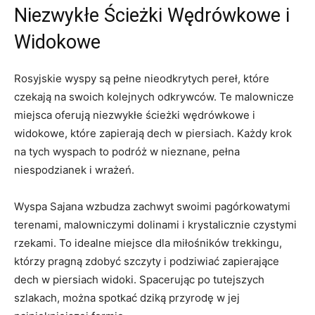
Niezwykłe Ścieżki ⁣Wędrówkowe i
Widokowe
Rosyjskie wyspy⁤ są⁣ pełne nieodkrytych pereł, które
⁢czekają na swoich kolejnych odkrywców.​ Te malownicze
‍miejsca oferują niezwykłe ścieżki wędrówkowe i
‍widokowe, które ‌zapierają dech w piersiach. Każdy krok
‌na tych wyspach⁣ to ​podróż w nieznane, pełna
niespodzianek i wrażeń.
Wyspa⁢ Sajana wzbudza zachwyt swoimi pagórkowatymi⁢
terenami, malowniczymi dolinami⁢ i krystalicznie czystymi​
rzekami.⁤ To idealne miejsce dla miłośników trekkingu,
którzy pragną zdobyć szczyty i podziwiać zapierające
dech‍ w piersiach widoki. Spacerując po tutejszych
szlakach, można spotkać‍ dziką przyrodę w jej