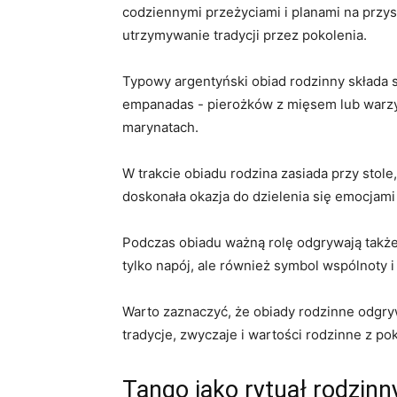
codziennymi przeżyciami⁣ i planami na przy
utrzymywanie tradycji przez pokolenia.
Typowy‌ argentyński obiad rodzinny składa s
empanadas ​- pierożków z mięsem lub warzyw
marynatach.
W trakcie obiadu rodzina zasiada przy stole
doskonała‍ okazja do dzielenia się emocjami 
Podczas obiadu ⁣ważną rolę odgrywają także⁤ 
tylko napój, ale również symbol ⁤wspólnoty i
Warto zaznaczyć, że obiady rodzinne ‍odgryw
tradycje, zwyczaje i wartości rodzinne ⁤z po
Tango jako ​rytuał ‌rodzin