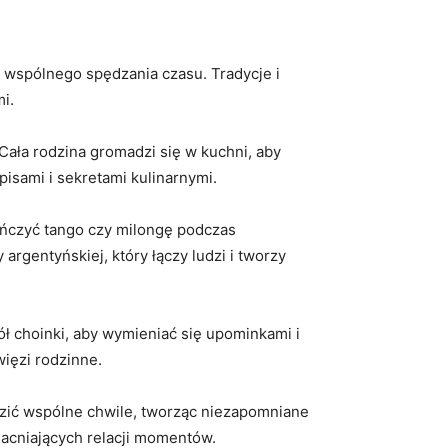
 wspólnego ‍spędzania czasu. Tradycje ⁤i
i.
ła rodzina gromadzi się​ w kuchni, aby
pisami i ⁤sekretami kulinarnymi.
tańczyć tango⁢ czy milongę podczas
gentyńskiej, który łączy ludzi i tworzy ​
ł choinki, aby wymieniać się upominkami ⁢i​
więzi rodzinne.
ędzić wspólne chwile, ‍tworząc‌ niezapomniane
zmacniających relacji momentów.