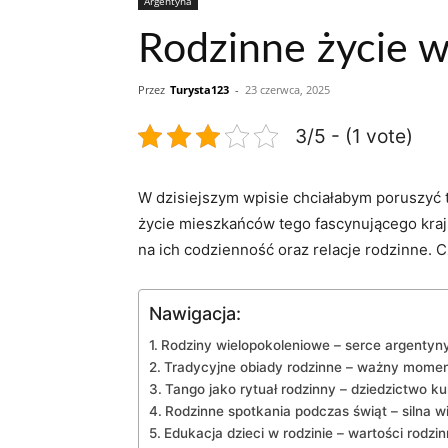
Argentyna
Rodzinne życie w 
Przez
Turysta123
-
23 czerwca, 2025
3/5 - (1 vote)
W dzisiejszym wpisie chciałabym poruszyć tema
życie mieszkańców tego⁢ fascynującego kraju
na‍ ich⁤ codzienność ⁣oraz relacje rodzinne. 
Nawigacja:
Rodziny wielopokoleniowe – serce argentyny
Tradycyjne obiady rodzinne ​– ważny momen
Tango jako ​rytuał ‌rodzinny – ​dziedzictwo k
Rodzinne spotkania podczas ⁢świąt – silna‌ w
Edukacja ⁣dzieci w rodzinie –⁤ wartości rodzi