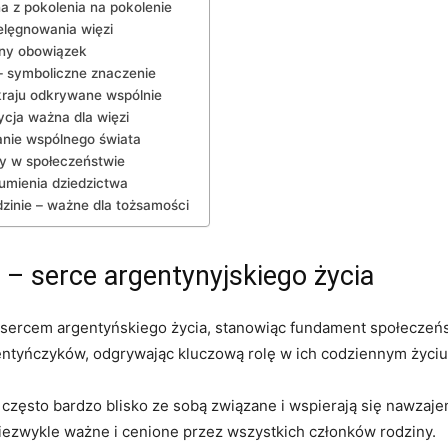
 z pokolenia‍ na pokolenie
ielęgnowania więzi
żny obowiązek
 – symboliczne⁢ znaczenie
 kraju odkrywane wspólnie
ycja⁤ ważna dla więzi
anie ⁣wspólnego świata
y w ‌społeczeństwie
zumienia dziedzictwa
inie‍ – ważne dla⁤ tożsamości
 – serce argentynyjskiego życia
⁢sercem argentyńskiego życia, stanowiąc fundament społeczeństw
Argentyńczyków, odgrywając kluczową‍ rolę w ich codziennym życiu
sto bardzo blisko ‍ze ⁢sobą ⁤związane i ​wspierają się ​nawzajem
 niezwykle ważne i cenione przez wszystkich członków rodziny.