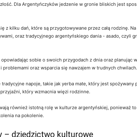
szłość. Dla Argentyńczyków⁢ jedzenie w gronie bliskich jest spo
ię ‌z kilku dań, które są przygotowywane przez całą rodzinę. Na
ami, oraz tradycyjnego argentyńskiego dania ⁤- asado, czyli gr
,⁤ opowiadając sobie o swoich przygodach⁤ z dnia oraz planując 
⁣i problemami⁣ oraz ‍wsparcia‍ się nawzajem⁢ w trudnych ‌chwilach
tradycyjne napoje, takie ‍jak ​yerba mate, który jest spożywany 
 przyjaźni, który wzmacnia więzi‌ rodzinne.
ają ⁣również istotną rolę w kulturze‍ argentyńskiej, ponieważ t
kolenia na pokolenie.
ny – ​dziedzictwo kulturowe