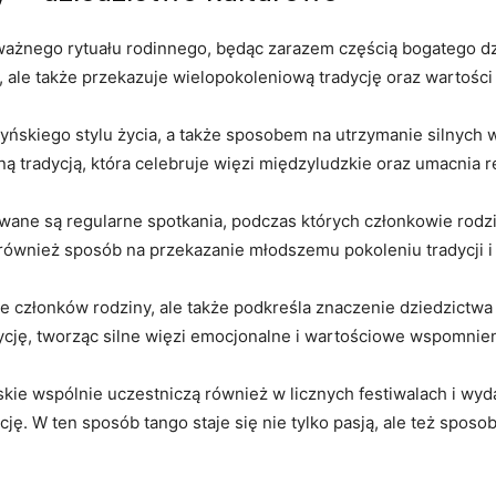
ważnego ​rytuału rodinnego, ⁣będąc zarazem częścią ⁣bogatego dz
w), ale także przekazuje wielopokoleniową tradycję oraz⁢ wartości
yńskiego stylu życia, a także sposobem na utrzymanie silnych 
ną tradycją, która celebruje więzi międzyludzkie ‌oraz umacnia r
wane są regularne spotkania, podczas których członkowie rodzin
⁤również sposób na przekazanie ​młodszemu pokoleniu tradycji i
gruje członków rodziny, ale​ także podkreśla znaczenie dziedzict
adycję, tworząc silne więzi emocjonalne ⁤i wartościowe wspomnien
kie wspólnie uczestniczą również ​w licznych ⁢festiwalach i wyd
cję. W ten‍ sposób tango staje ⁢się nie tylko pasją, ale też sp