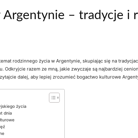
Argentynie – tradycje i 
t rodzinnego‌ życia w Argentynie,⁣ skupiając się na⁤ tradycjach ⁢
. ⁣Odkryjcie razem ze mną,⁣ jakie⁣ zwyczaje są najbardziej cen
Czytajcie​ dalej,‍ aby lepiej zrozumieć bogactwo‌ kulturowe Argent
jskiego życia
t dnia
ulturowe
ięź
nne