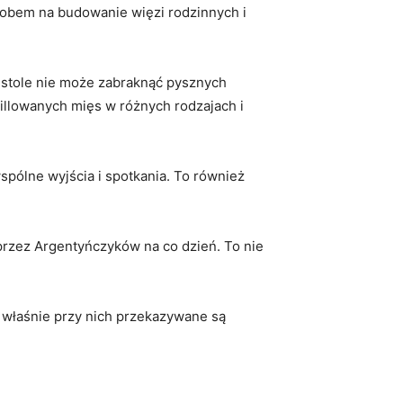
sobem na ⁤budowanie więzi rodzinnych i
 ⁢stole nie​ może zabraknąć pysznych
illowanych mięs w różnych ⁤rodzajach i
wspólne wyjścia i spotkania. To również
.
przez Argentyńczyków na co dzień. To​ nie​
o właśnie ‍przy nich przekazywane są