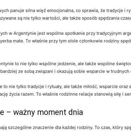
ych panuje silna więź emocjonalna, co sprawia, że tradycje i r
azywane są nie tylko wartości, ale także sposób spędzania czasu
h⁣ w Argentynie jest wspólne‍ spotkanie‌ przy ⁣tradycyjnym arge
rba mate. ‌To​ właśnie przy ‌tym stole członkowie rodziny spęd
ntynie to nie tylko wspólne jedzenie, ale także wspólne ‌święto
 bardziej ⁣ze sobą związani i⁢ okazują sobie ‌wsparcie w trudnych
o nie tylko tradycje i rytuały, ale także miłość, wsparcie oraz
ję życia razem. ⁣To właśnie rodzinne relacje stanowią siłę⁣ i 
ne ​– ważny moment dnia
ją szczególne znaczenie⁤ dla każdej rodziny. To czas, który spę