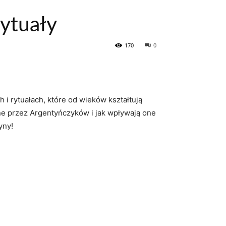
rytuały
170
0
i rytuałach,‍ które⁤ od wieków kształtują
ione przez Argentyńczyków i jak wpływają one
yny!