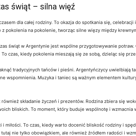
 ⁢świąt – silna‌ więź
sem dla całej rodziny. To okazja do spotkania się, celebracji i
 z pokolenia na pokolenie, ⁢tworząc​ silne więzy między krewnym
s świąt w Argentynie jest wspólne przygotowywanie ‌potraw. Ca
To czas, ‍kiedy pokolenia mieszają się ze sobą, dzieląc się⁣ prze
nąć ​tradycyjnych ‌tańców i ⁢pieśni. ​Argentyńczycy uwielbiają 
 wspomnienia. Muzyka⁢ i taniec są ważnym ⁢elementem ⁢kultury ar
również składanie‌ życzeń i prezentów. Rodzina‍ zbiera⁢ się wokó
oich bliskich.‍ To moment, który buduje wspólnotę i wzmacnia ‌
 i miłości. To czas, ⁣kiedy warto docenić⁣ bliskość rodziny i sp
 tutaj ‌nie tylko obowiązkiem, ale również źródłem radości i w