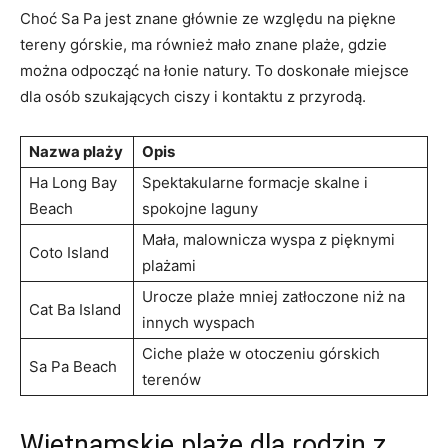
Choć Sa Pa jest znane głównie ze⁣ względu na piękne
tereny górskie, ma również⁣ mało znane ‍plaże, gdzie
można odpocząć na ​łonie natury. ‌To doskonałe miejsce
dla osób szukających ciszy i kontaktu z przyrodą.
Nazwa plaży
Opis
Ha Long Bay
Spektakularne formacje​ skalne‌ i
‍Beach
spokojne laguny
Mała, ​malownicza wyspa z pięknymi
Coto Island
plażami
Urocze ⁤plaże mniej zatłoczone niż na
Cat Ba Island
innych wyspach
Ciche plaże w otoczeniu górskich
Sa Pa Beach
‌terenów
Wietnamskie⁣ plaże dla⁢ rodzin z