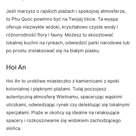
Jeśli marzysz o rajskich plażach i spokojnej atmosferze,
to Phu Quoc powinno ⁣być na Twojej liście. Ta wyspa
⁢oferuje niezwykłe widoki,⁤ kryształowo czyste wody i
różnorodność flory i fauny. Możesz tu skosztować
lokalnej kuchni na rynkach,⁢ odwiedzić parki narodowe lub
po prostu zrelaksować się na białym piasku.
Hoi An
Hoi An to⁣ urokliwe miasteczko z kamienicami z epoki
kolonialnej i pięknymi plażami. Tutaj poczujesz
autentyczną atmosferę Wietnamu, spacerując wąskimi
uliczkami, odwiedzając rynek ‌czy delektując się lokalnymi
specjałami. ⁣Plaże w okolicy są idealne na ⁤relaksujące
spacery i rozkoszowanie się widokiem zachodzącego
słońca.