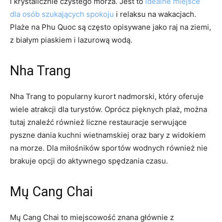
i krystalicznie ​czystego morza. Jest to
idealne miejsce
dla osób szukających spokoju
i relaksu na wakacjach.
Plaże na Phu Quoc są ⁢często opisywane jako⁣ raj na ziemi,
z białym piaskiem i lazurową wodą.
Nha Trang
Nha Trang to popularny ⁤kurort nadmorski, który oferuje
‍wiele atrakcji⁢ dla⁣ turystów. Oprócz pięknych plaż, można​
tutaj znaleźć również liczne restauracje serwujące
pyszne dania kuchni wietnamskiej oraz bary z widokiem
na⁤ morze. Dla miłośników sportów wodnych również nie
brakuje opcji do aktywnego spędzania czasu.
Mų Cang Chai
Mų ‌Cang Chai to miejscowość znana ​głównie z