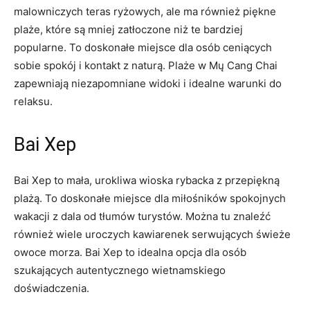
malowniczych teras ryżowych, ale ma również‍ piękne
plaże, które są mniej zatłoczone niż te bardziej
popularne. To doskonałe⁢ miejsce dla osób ​ceniących
⁣sobie spokój i kontakt⁢ z naturą. ⁤Plaże w⁤ Mų Cang Chai
zapewniają niezapomniane widoki‌ i idealne​ warunki⁤ do
relaksu.
Bai Xep
Bai Xep to mała, urokliwa wioska rybacka z przepiękną
plażą. To doskonałe miejsce dla miłośników spokojnych
wakacji z dala ⁤od tłumów ‍turystów. Można tu⁢ znaleźć
również wiele uroczych kawiarenek ⁣serwujących świeże
owoce morza. Bai Xep⁢ to⁤ idealna opcja dla osób
szukających autentycznego wietnamskiego
doświadczenia.