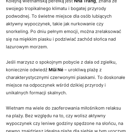
Kolejną wietnamską perełką jest
Nha Trang
, ⁣znana⁣ ze
swojego tropikalnego klimatu i bogatej przyrody
podwodnej. To świetne miejsce dla osób lubiących ​
aktywny wypoczynek, takie ​jak nurkowanie czy
snorkeling. Po dniu⁢ pełnym emocji, można zrelaksować
się na miękkim piasku i podziwiać zachód słońca nad
lazurowym morzem.
Jeśli ⁢marzysz o spokojnym pobycie⁤ z dala ​od zgiełku,
‌koniecznie odwiedź
Mũi Né
– urokliwą ⁣plażę z
charakterystycznymi czerwonymi piaskami. To doskonałe
miejsce na odpoczynek wśród dzikiej przyrody ⁢i
unikalnych ⁣formacji skalnych.
Wietnam ma wiele do zaoferowania miłośnikom relaksu
na plaży. Bez względu na to, czy wolisz aktywny
wypoczynek czy leniwe godziny spędzone na słońcu,‌ na
pewno ⁢znajdziesz idealną plażę dla siebie w tym uroczym‍