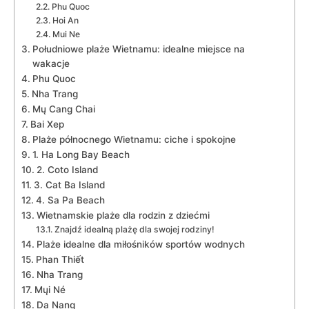
Phu Quoc
Hoi An
Mui Ne
Południowe plaże Wietnamu: idealne miejsce na
wakacje
Phu Quoc
Nha Trang
Mų Cang Chai
Bai Xep
Plaże północnego⁢ Wietnamu: ciche i spokojne
1. Ha Long ‍Bay Beach
2. Coto Island
3. Cat Ba Island
4. Sa Pa Beach
Wietnamskie⁣ plaże dla⁢ rodzin z dziećmi
Znajdź​ idealną plażę dla swojej​ rodziny!
Plaże idealne dla⁤ miłośników sportów wodnych
Phan Thiết
Nha Trang
Mųi Né
Da Nang