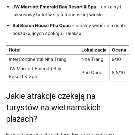
JW Marriott Emerald Bay Resort ‌& Spa
– unikalny i ​
luksusowy hotel w stylu francuskiej wioski.
Sol ⁢Beach House Phu ⁤Quoc
– idealny wybór dla osób
poszukujących spokoju i relaksu.
Hotel
Lokalizacja
Ocena
InterContinental Nha Trang
Nha ‍Trang
9/10
JW Marriott Emerald Bay
Phu Quoc
8.5/10
Resort & Spa
Jakie atrakcje czekają na
turystów​ na ‍wietnamskich
plażach?
Na wietnamskich plażach ⁤turystów czeka mnóstwo