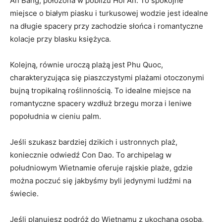
An Bang, położona w pobliżu Hoi An. To spokojne
miejsce o białym piasku i turkusowej wodzie jest idealne
na długie spacery przy zachodzie słońca i romantyczne
kolacje przy blasku⁣ księżyca.
Kolejną, równie uroczą plażą jest Phu Quoc,
charakteryzująca się⁢ piaszczystymi plażami otoczonymi
bujną tropikalną roślinnością. To ‍idealne miejsce na
romantyczne spacery wzdłuż brzegu ⁢morza⁣ i leniwe
popołudnia w cieniu palm.
Jeśli szukasz bardziej dzikich i ustronnych plaż,
koniecznie odwiedź Con Dao. To archipelag⁢ w
południowym Wietnamie oferuje rajskie plaże, ⁤gdzie ​
można poczuć ⁤się ⁢jakbyśmy byli jedynymi ludźmi na
świecie.
Jeśli planujesz podróż do Wietnamu z ukochaną osobą,