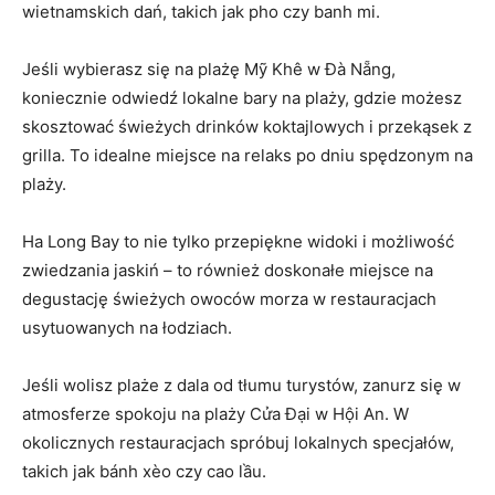
wietnamskich dań, takich jak pho czy banh mi.
Jeśli wybierasz się na plażę Mỹ Khê⁣ w ⁤Đà Nẵng,
koniecznie odwiedź lokalne bary na plaży, gdzie możesz
skosztować świeżych ⁣drinków koktajlowych i przekąsek z
grilla. To idealne miejsce na relaks po⁣ dniu spędzonym na
plaży.
Ha Long Bay to nie tylko przepiękne widoki i możliwość
zwiedzania jaskiń – to również doskonałe miejsce na
‍degustację świeżych‌ owoców morza w restauracjach
usytuowanych na ​łodziach.
Jeśli wolisz plaże ⁣z dala od tłumu turystów, zanurz się w
atmosferze spokoju na plaży Cửa Đại w Hội An. W
okolicznych restauracjach spróbuj lokalnych ⁣specjałów,⁢
takich jak ⁤bánh xèo⁣ czy cao lầu.