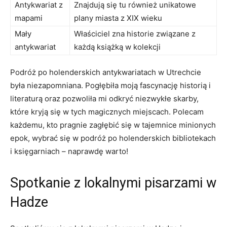
Antykwariat z
Znajdują się tu również unikatowe
⁣mapami
plany​ miasta z‍ XIX wieku
Mały
Właściciel zna historie związane z
antykwariat
każdą książką ​w kolekcji
Podróż po holenderskich antykwariatach w Utrechcie‌
była ⁤niezapomniana.‌ Pogłębiła moją fascynację historią i
literaturą oraz pozwoliła ⁢mi odkryć niezwykłe skarby,
które ‌kryją się ⁤w tych ‌magicznych miejscach. Polecam
każdemu, kto⁤ pragnie ⁤zagłębić się w tajemnice⁢ minionych‍
epok, wybrać‍ się w podróż po holenderskich bibliotekach⁤
i księgarniach – naprawdę⁢ warto!
Spotkanie z⁤ lokalnymi pisarzami​ w
⁣Hadze