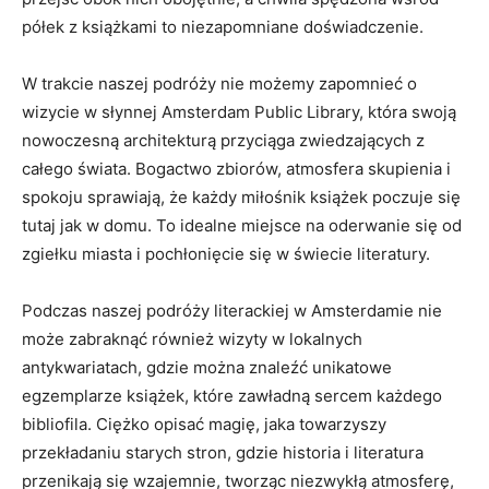
półek z książkami to​ niezapomniane doświadczenie.
W trakcie naszej podróży nie możemy ⁣zapomnieć o ​
wizycie w‌ słynnej ⁤Amsterdam⁤ Public Library,⁤ która swoją
nowoczesną⁢ architekturą przyciąga zwiedzających z
całego świata. Bogactwo⁤ zbiorów, atmosfera skupienia ‍i
spokoju sprawiają,​ że każdy miłośnik książek poczuje się
tutaj jak w domu.⁤ To idealne miejsce na oderwanie ‍się od
zgiełku miasta i⁢ pochłonięcie się w świecie literatury.
Podczas naszej ​podróży literackiej w Amsterdamie nie
może zabraknąć również wizyty w lokalnych
antykwariatach, gdzie⁤ można znaleźć unikatowe
egzemplarze książek, które zawładną sercem⁢ każdego
bibliofila.‍ Ciężko opisać magię, jaka towarzyszy
przekładaniu starych⁢ stron, gdzie⁤ historia i ‌literatura
przenikają się wzajemnie, tworząc niezwykłą atmosferę,