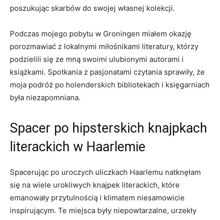
poszukując skarbów do swojej własnej kolekcji.
Podczas mojego pobytu w Groningen⁤ miałem okazję
⁤porozmawiać z lokalnymi miłośnikami literatury, którzy
podzielili się ze mną swoimi ulubionymi autorami i⁢
książkami. ‍Spotkania z pasjonatami czytania sprawiły, że⁣
moja podróż ‍po holenderskich bibliotekach i księgarniach
była‌ niezapomniana.
Spacer po ‍hipsterskich knajpkach
literackich w⁤ Haarlemie
Spacerując po uroczych uliczkach Haarlemu natknęłam
się na wiele urokliwych knajpek literackich, ⁢które
emanowały przytulnością i klimatem niesamowicie
inspirującym.​ Te miejsca ‌były niepowtarzalne, ‍urzekły⁣