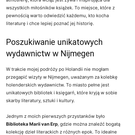
‍wszystkich miłośników⁢ książek. To miejsce, ​które z
pewnością warto odwiedzić każdemu, kto kocha
literaturę‌ i ⁤chce ​lepiej⁣ poznać⁤ jej historię.
Poszukiwanie unikatowych
wydawnictw w Nijmegen
W trakcie mojej ​podróży po Holandii ⁢nie⁢ mogłam
przegapić wizyty w Nijmegen, uważanym za ⁤kolebkę​
holenderskich wydawnictw. ⁤To ⁤miasto pełne jest⁢
unikatowych bibliotek i księgarń, ⁢które kryją w​ sobie
skarby literatury, sztuki⁤ i kultury.
Jednym z‌ moich‍ pierwszych przystanków było ⁢
Biblioteka Marii van⁣ Erp
, gdzie można znaleźć bogatą
kolekcję dzieł literackich z ⁢różnych epok. To idealne