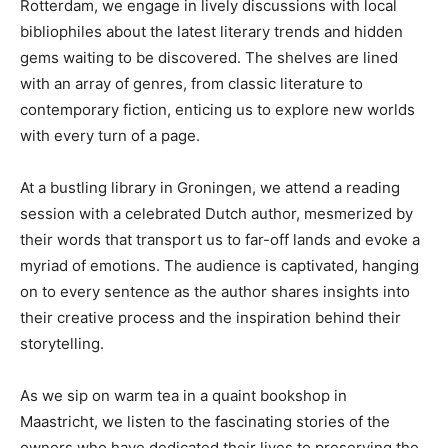
Rotterdam, we engage in lively discussions with local ​
bibliophiles about the latest ⁢literary trends and hidden
gems waiting to⁣ be discovered. ‍The shelves are lined‍
with an ‌array of⁢ genres, ⁤from ⁤classic literature to
contemporary fiction, enticing us to explore‍ new worlds
with every turn of a page.
At​ a bustling library in Groningen, we attend a ​reading
session with a celebrated Dutch author, mesmerized​ by
their ‌words that⁢ transport us to ⁣far-off‌ lands and evoke a⁤
myriad ⁣of emotions. The audience ​is captivated, hanging
on to ⁢every sentence as the author shares insights ​into
their​ creative​ process and the inspiration behind​ their
storytelling.
As we sip on ⁣warm tea in a ⁢quaint bookshop in ​
Maastricht, we listen to the fascinating ⁣stories of⁣ the⁢
owners who‌ have dedicated their‍ lives to preserving the