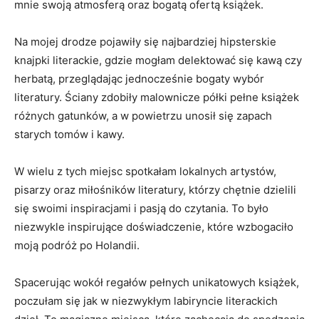
mnie swoją atmosferą oraz bogatą ofertą ⁣książek.
Na mojej drodze pojawiły się ​najbardziej hipsterskie
knajpki literackie, gdzie mogłam delektować się ⁤kawą czy
herbatą, przeglądając jednocześnie bogaty wybór
literatury. ​Ściany⁣ zdobiły malownicze półki pełne książek
różnych gatunków, a w powietrzu‌ unosił⁣ się ‍zapach
starych tomów i kawy.
W wielu z tych miejsc spotkałam lokalnych ‍artystów,
pisarzy oraz miłośników literatury, którzy chętnie dzielili
się swoimi inspiracjami​ i pasją do‌ czytania.⁤ To ‍było
‍niezwykle inspirujące ⁣doświadczenie, które ⁢wzbogaciło
moją podróż po Holandii.
Spacerując wokół regałów pełnych unikatowych książek,‍
poczułam się jak w niezwykłym labiryncie literackich