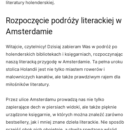
literatury holenderskiej.
Rozpoczęcie​ podróży literackiej w
Amsterdamie
Witajcie, ​czytelnicy! Dzisiaj ​zabieram Was w podróż po
holenderskich bibliotekach i księgarniach, rozpoczynając
naszą literacką​ przygodę w ​Amsterdamie. ⁣Ta⁢ pełna ⁣uroku
stolica Holandii jest nie tylko miastem rowerów i
malowniczych kanałów, ale ⁢także prawdziwym rajem ​dla
⁤miłośników literatury.
Przez ulice Amsterdamu prowadzą nas nie tylko
zapierające⁢ dech w piersiach widoki, ale‌ także pięknie
⁤urządzone⁢ księgarnie,⁤ w których‌ można ⁣znaleźć zarówno
bestsellery, jak i mniej znane dzieła‌ literackie. Nie ⁣sposób
przejść obok nich obojętnie, a chwila spędzona wśród