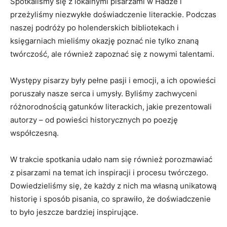
Spotkaliśmy się ‍z‍ lokalnymi pisarzami w Hadze i
‌przeżyliśmy niezwykłe‌ doświadczenie literackie. Podczas
naszej​ podróży po holenderskich bibliotekach i
księgarniach mieliśmy ‍okazję poznać nie tylko znaną
twórczość, ale również zapoznać się z nowymi⁣ talentami.
Występy pisarzy były pełne pasji i ⁤emocji, a⁤ ich opowieści
poruszały ​nasze serca i⁣ umysły. Byliśmy zachwyceni
różnorodnością ‌gatunków literackich, jakie prezentowali
autorzy – od powieści historycznych po poezję
współczesną.
W trakcie spotkania udało ​nam się również porozmawiać
z⁤ pisarzami na temat ich ​inspiracji i procesu twórczego.⁢
Dowiedzieliśmy​ się, że każdy ​z ⁢nich ma ⁣własną ⁢unikatową
historię i ⁢sposób pisania, co sprawiło, że doświadczenie
to ⁣było jeszcze bardziej inspirujące.