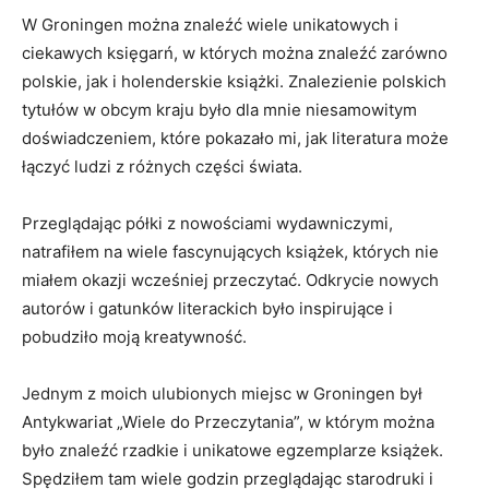
W Groningen można znaleźć wiele unikatowych i
ciekawych księgarń, w których można znaleźć zarówno
polskie, jak i holenderskie książki. ⁣Znalezienie polskich
tytułów w obcym kraju było ⁣dla mnie⁢ niesamowitym
doświadczeniem, które pokazało mi, jak literatura może
łączyć ludzi​ z różnych części świata.
Przeglądając półki​ z nowościami⁣ wydawniczymi,
natrafiłem na wiele fascynujących⁢ książek, których nie
miałem okazji wcześniej przeczytać. Odkrycie nowych
autorów i gatunków literackich ⁤było inspirujące i⁢
pobudziło moją kreatywność.
Jednym z moich ulubionych miejsc​ w⁤ Groningen był
Antykwariat „Wiele ⁢do Przeczytania”,​ w którym można
było znaleźć​ rzadkie i unikatowe egzemplarze książek.
Spędziłem⁣ tam ‍wiele godzin przeglądając starodruki i