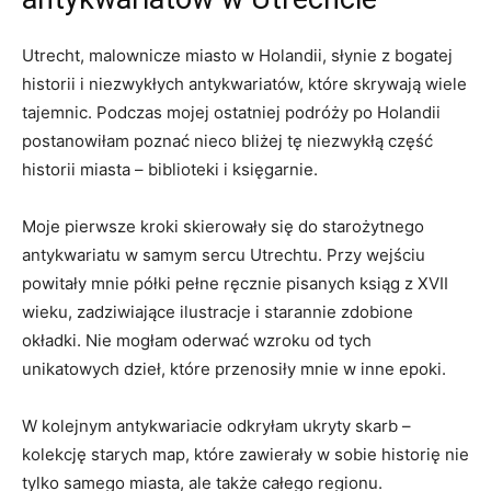
Utrecht, malownicze miasto w ⁢Holandii, słynie z bogatej
historii⁢ i niezwykłych antykwariatów, które skrywają ​wiele
tajemnic. Podczas​ mojej ostatniej podróży po Holandii
postanowiłam poznać nieco⁤ bliżej tę niezwykłą część
historii miasta – biblioteki ‍i księgarnie.
Moje pierwsze‌ kroki skierowały ‌się do starożytnego
antykwariatu w samym sercu Utrechtu. Przy wejściu
⁤powitały mnie​ półki pełne ręcznie pisanych ksiąg z ⁣XVII
wieku, ⁢zadziwiające ilustracje i⁢ starannie‍ zdobione
okładki. Nie ‍mogłam oderwać wzroku od tych
⁣unikatowych ⁤dzieł, które przenosiły mnie ⁤w inne epoki.
W kolejnym⁣ antykwariacie odkryłam ukryty skarb –
kolekcję starych map, które⁣ zawierały w sobie historię nie
tylko samego miasta,⁤ ale także całego regionu.