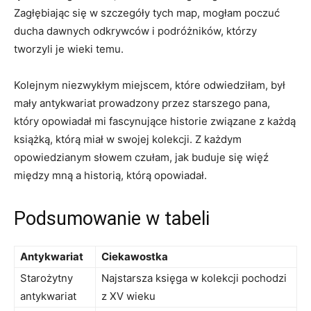
Zagłębiając się w ‍szczegóły tych map, mogłam poczuć
‌ducha‍ dawnych ⁣odkrywców i podróżników, którzy
tworzyli je wieki temu.
Kolejnym niezwykłym ​miejscem, które odwiedziłam, był⁢
mały antykwariat prowadzony przez starszego pana,
który opowiadał mi fascynujące ‌historie związane z każdą
książką, ‍którą miał⁣ w⁤ swojej kolekcji. Z każdym
⁣opowiedzianym słowem czułam, jak⁣ buduje się ​więź‍
między mną a ⁣historią, którą opowiadał.
Podsumowanie w tabeli
Antykwariat
Ciekawostka
Starożytny
Najstarsza księga w kolekcji pochodzi
antykwariat
z XV⁣ wieku