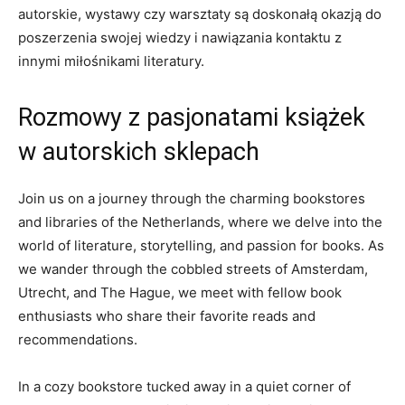
autorskie, wystawy czy ⁣warsztaty są doskonałą okazją do
poszerzenia swojej wiedzy i nawiązania ‍kontaktu z
innymi miłośnikami literatury.
Rozmowy⁤ z pasjonatami książek
w autorskich sklepach
Join us on a journey through the charming bookstores
and libraries of the Netherlands, ⁣where we ‌delve⁣ into the
‌world of literature, ‌storytelling,⁣ and⁢ passion for books. As
we⁤ wander through the cobbled streets of​ Amsterdam,​
Utrecht, and The​ Hague, we meet⁣ with ‌fellow book
enthusiasts⁤ who share⁣ their⁣ favorite reads⁤ and
recommendations.
In a cozy​ bookstore tucked away in ‌a quiet corner of