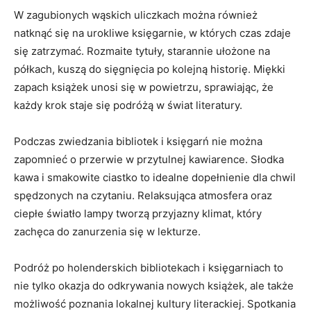
W zagubionych wąskich uliczkach ⁤można również
natknąć‌ się ⁣na urokliwe ⁤księgarnie, ⁣w których czas zdaje
się zatrzymać. Rozmaite tytuły, starannie⁢ ułożone ⁣na
półkach, kuszą do sięgnięcia po kolejną historię. Miękki
zapach książek ⁣unosi się w ‌powietrzu,⁣ sprawiając, że
każdy krok staje się ⁣podróżą w świat literatury.
Podczas⁣ zwiedzania bibliotek i księgarń nie można
zapomnieć⁢ o przerwie ‌w przytulnej kawiarence. Słodka
kawa i smakowite ciastko to⁣ idealne dopełnienie dla chwil
spędzonych na czytaniu. Relaksująca atmosfera oraz
ciepłe światło lampy ​tworzą przyjazny‌ klimat,⁤ który
zachęca do zanurzenia się w lekturze.
Podróż po holenderskich bibliotekach i księgarniach ​to
nie‌ tylko ⁤okazja do odkrywania⁢ nowych książek, ale także
możliwość poznania⁢ lokalnej kultury ⁣literackiej. Spotkania