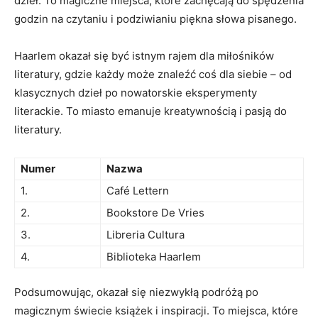
dzieł. To magiczne miejsca, które zachęcają do spędzenia
godzin na⁢ czytaniu i podziwianiu piękna słowa pisanego.
Haarlem okazał się być istnym rajem⁤ dla miłośników
literatury, gdzie każdy może znaleźć coś ‌dla siebie – od
klasycznych dzieł po nowatorskie eksperymenty
literackie. To ⁢miasto⁤ emanuje kreatywnością‍ i pasją do
‍literatury.
Numer
Nazwa
1.
Café ‌Lettern
2.
Bookstore De Vries
3.
Libreria Cultura
4.
Biblioteka Haarlem
Podsumowując, okazał się ⁤niezwykłą podróżą po
magicznym​ świecie książek‍ i‌ inspiracji.‌ To miejsca, które