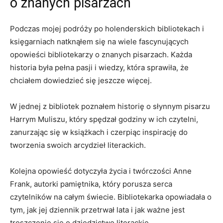
o znanych pisarzach
Podczas mojej​ podróży ‌po holenderskich ‌bibliotekach i
księgarniach natknąłem się na wiele fascynujących‍
opowieści⁤ bibliotekarzy o ⁢znanych pisarzach. Każda
historia była pełna pasji ‌i⁢ wiedzy, ⁢która ​sprawiła,⁣ że
chciałem dowiedzieć ⁢się jeszcze więcej.
W jednej z bibliotek poznałem historię o⁤ słynnym pisarzu
Harrym ‌Muliszu,⁤ który spędzał godziny w ich czytelni,
zanurzając się w książkach i czerpiąc inspirację do
tworzenia ​swoich arcydzieł literackich.
Kolejna opowieść dotyczyła ‌życia i twórczości Anne
‌Frank, autorki pamiętnika, który ⁢porusza serca
⁣czytelników na całym świecie. Bibliotekarka opowiadała o
‍tym,⁢ jak jej dziennik przetrwał lata i‌ jak ważne jest⁢
troszczenie się o dziedzictwo‍ literackie.