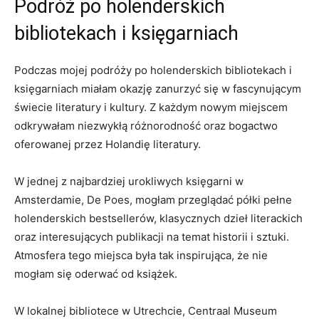
Podróż po holenderskich
bibliotekach i księgarniach
Podczas​ mojej podróży⁤ po holenderskich bibliotekach i
księgarniach miałam okazję zanurzyć się w‌ fascynującym
świecie literatury i kultury. Z każdym nowym miejscem
‌odkrywałam niezwykłą ⁢różnorodność oraz bogactwo
⁤oferowanej przez Holandię literatury.
W jednej⁣ z najbardziej urokliwych księgarni w
Amsterdamie, De Poes, mogłam przeglądać półki ​pełne
holenderskich bestsellerów, klasycznych dzieł literackich
oraz interesujących publikacji ‍na temat historii i⁢ sztuki.
Atmosfera tego miejsca była ⁣tak‍ inspirująca, że​ nie
mogłam się ⁢oderwać ⁣od książek.
W lokalnej bibliotece w Utrechcie, ‍Centraal⁣ Museum