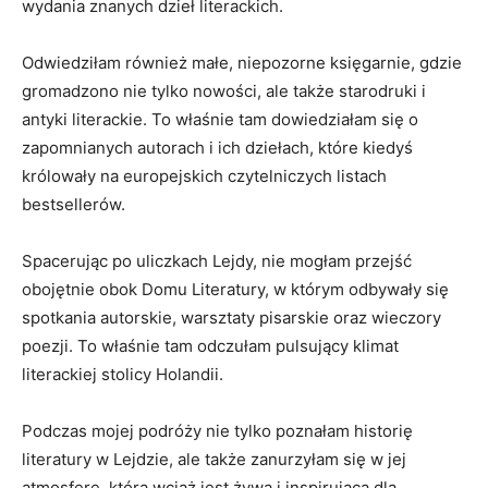
wydania​ znanych dzieł literackich.
Odwiedziłam również małe, niepozorne księgarnie, gdzie
gromadzono nie tylko⁤ nowości, ale ⁢także ‍starodruki i
antyki literackie.⁣ To ‍właśnie tam ‍dowiedziałam się ⁤o
zapomnianych autorach i ich ⁢dziełach, które ⁣kiedyś
królowały na europejskich czytelniczych listach
bestsellerów.
Spacerując po uliczkach Lejdy, nie mogłam przejść
obojętnie obok Domu Literatury, w którym odbywały się‌
spotkania autorskie, ‌warsztaty pisarskie ⁤oraz wieczory​
poezji. To właśnie tam odczułam pulsujący klimat
literackiej stolicy Holandii.
Podczas mojej podróży nie ⁣tylko poznałam historię⁢
literatury w ⁢Lejdzie, ale​ także zanurzyłam się w jej
atmosferę, która wciąż jest⁢ żywa i inspirująca dla