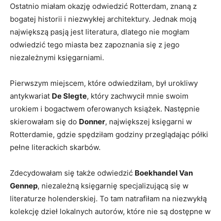
Ostatnio miałam okazję⁢ odwiedzić Rotterdam, znaną ‍z
bogatej historii i ‍niezwykłej architektury. Jednak moją
największą pasją jest literatura, dlatego nie​ mogłam
odwiedzić tego ⁣miasta bez zapoznania​ się z jego
niezależnymi⁣ księgarniami.
Pierwszym miejscem, które odwiedziłam, był urokliwy
antykwariat
De Slegte
, ‌który zachwycił mnie swoim
urokiem i bogactwem⁤ oferowanych książek. Następnie
skierowałam się do
Donner
, największej ​księgarni w
‍Rotterdamie, gdzie spędziłam⁢ godziny przeglądając półki
pełne literackich⁣ skarbów.
Zdecydowałam się także odwiedzić⁣
Boekhandel Van
Gennep
, ​niezależną księgarnię specjalizującą się w
literaturze holenderskiej. To⁢ tam ⁢natrafiłam na niezwykłą
kolekcję dzieł ‌lokalnych autorów, które nie⁢ są⁣ dostępne⁤ w