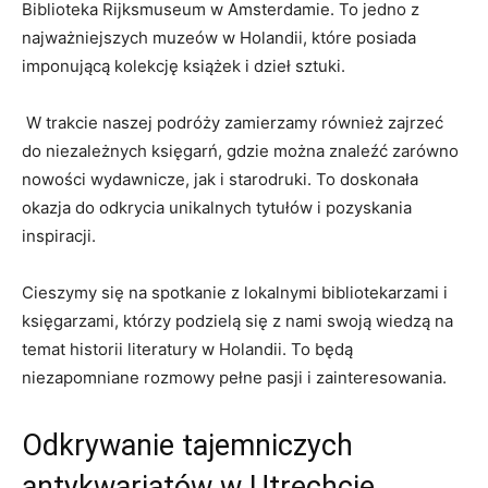
Biblioteka Rijksmuseum​ w Amsterdamie. To jedno z
najważniejszych⁣ muzeów ⁢w Holandii,⁣ które posiada⁢
imponującą kolekcję książek⁤ i dzieł sztuki.
⁢ W trakcie naszej​ podróży zamierzamy również ‍zajrzeć
do niezależnych księgarń, ‌gdzie​ można znaleźć zarówno
nowości wydawnicze, ​jak i starodruki. To doskonała⁤
okazja do odkrycia⁤ unikalnych ⁢tytułów i pozyskania
inspiracji.
Cieszymy się na spotkanie z lokalnymi bibliotekarzami ⁤i
księgarzami, którzy⁢ podzielą się z nami swoją ​wiedzą na
temat historii⁣ literatury⁣ w Holandii. To będą​
niezapomniane rozmowy ‍pełne‍ pasji‌ i zainteresowania.
Odkrywanie tajemniczych
antykwariatów w Utrechcie