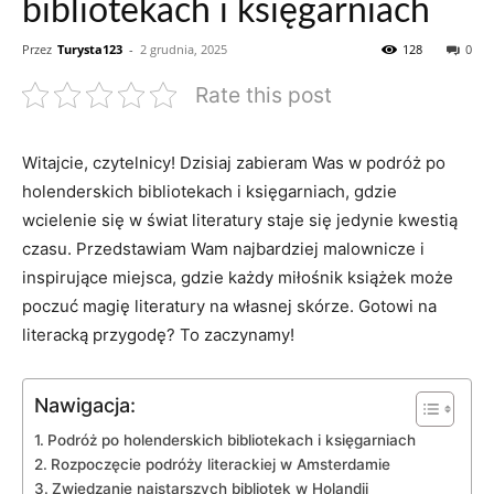
bibliotekach i księgarniach
Przez
Turysta123
-
2 grudnia, 2025
128
0
Rate this post
Witajcie, czytelnicy! Dzisiaj zabieram Was w⁣ podróż po
holenderskich bibliotekach i⁢ księgarniach, ⁣gdzie‌
wcielenie‌ się⁤ w świat literatury staje się jedynie kwestią
czasu. Przedstawiam Wam najbardziej malownicze i
inspirujące miejsca, gdzie każdy⁢ miłośnik ‌książek może
poczuć magię literatury ‍na własnej ⁢skórze. Gotowi na
‍literacką ⁣przygodę? ⁢To zaczynamy!
Nawigacja:
Podróż po holenderskich bibliotekach i księgarniach
Rozpoczęcie​ podróży literackiej w Amsterdamie
Zwiedzanie najstarszych bibliotek w Holandii