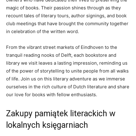
magic of books. Their‌ passion shines ⁢through ⁤as they
recount tales of literary tours, ‍author signings,​ and book
club ⁣meetings that‍ have brought⁤ the community together
in celebration of the written⁤ word.
From the⁣ vibrant street markets of Eindhoven to the
tranquil reading nooks of Delft, each‍ bookstore and
library we visit​ leaves a lasting impression,⁣ reminding us
‍of the power⁤ of ⁤storytelling to unite ⁢people from all walks
of life. Join us on this literary ​adventure as we ⁣immerse
ourselves in ⁤the rich culture ‌of Dutch literature​ and ⁢share
​our love for ⁣books with ​fellow​ enthusiasts.
Zakupy pamiątek literackich w
lokalnych ‌księgarniach