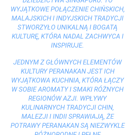
DZIEDZICTWA⁢ SINGAPURU. TO⁤
WYJĄTKOWE POŁĄCZENIE CHIŃSKICH,
MALAJSKICH‌ I INDYJSKICH TRADYCJI⁢
STWORZYŁO UNIKALNĄ ⁣I BOGATĄ
KULTURĘ, KTÓRA NADAL ZACHWYCA I
⁣INSPIRUJE.
JEDNYM​ Z⁤ GŁÓWNYCH​ ELEMENTÓW
KULTURY ‌PERANAKAN JEST ICH⁤
WYJĄTKOWA KUCHNIA, KTÓRA ŁĄCZY
W SOBIE ‌AROMATY I SMAKI RÓŻNYCH⁤
REGIONÓW AZJI. ⁢WPŁYWY
‍KULINARNYCH TRADYCJI CHIN,
⁤MALEZJI I INDII SPRAWIAJĄ, ŻE
POTRAWY PERANAKAN SĄ​ NIEZWYKLE
RÓŻNORODNE I PEŁNE‌