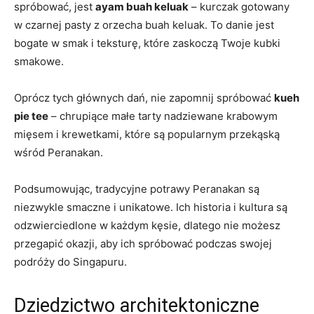
spróbować, jest
ayam buah keluak
– kurczak gotowany
w‌ czarnej pasty z orzecha buah keluak.⁢ To danie jest
bogate w‍ smak i ‌teksturę, które⁢ zaskoczą Twoje kubki
smakowe.
Oprócz tych głównych‍ dań, nie zapomnij spróbować
kueh
pie tee
– chrupiące małe tarty ​nadziewane krabowym
mięsem i krewetkami, które są popularnym‌ przekąską
wśród Peranakan.
Podsumowując, tradycyjne potrawy ⁤Peranakan są
niezwykle​ smaczne i unikatowe. Ich historia i kultura są
‌odzwierciedlone w⁤ każdym ⁤kęsie, dlatego nie⁣ możesz
przegapić okazji, aby ich spróbować podczas swojej
podróży do Singapuru.
Dziedzictwo architektoniczne⁤