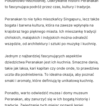
Południowo-Wschodniej.‍ Odkrywanie historii⁣ Peranakan
to fascynująca‌ podróż ⁢przez czas, kultury ⁤i tradycje.
Peranakan to nie tylko mieszkańcy Singapuru, lecz także
bogata i barwna kultura, która‌ na zawsze wpłynęła na
⁣krajobraz tego pięknego miasta. Ich mieszankę tradycji
⁣chińskich, malajskich ⁤i indyjskich można⁢ odnaleźć⁤
wszędzie, od architektury i sztuki po muzykę i kuchnię.
Jednym z najbardziej fascynujących aspektów
dziedzictwa Peranakan jest ich ⁤kuchnia.⁣ Smaczne dania,
takie jak laksa, kari kapitan czy onde onde, to prawdziwa
uczta‌ dla ⁣podniebienia. To idealna okazja, aby poznać
smaki i aromaty, które definiują tę⁣ unikatową kuchnię.
Ponadto, warto ⁤odwiedzić muzea i domy muzeum⁣
Peranakan,‌ aby zanurzyć⁣ się w ich ⁤bogatą historię i
tradycje.⁤ Zwiedzanie tych miejsc⁣ pozwoli lepiej‌