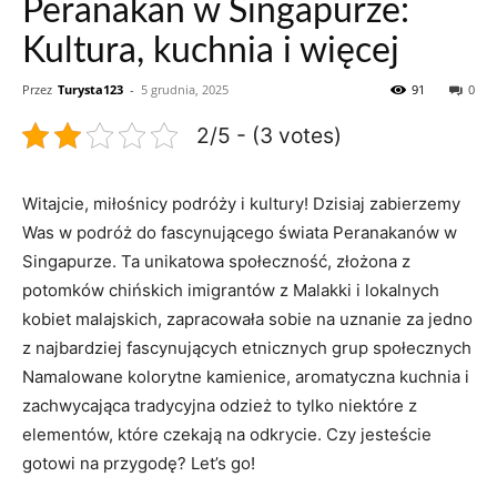
Peranakan w Singapurze:
Kultura, kuchnia i więcej
Przez
Turysta123
-
5 grudnia, 2025
91
0
2/5 - (3 votes)
Witajcie, miłośnicy podróży i ⁢kultury! Dzisiaj ​zabierzemy
Was w podróż do fascynującego świata Peranakanów ‍w
Singapurze. ⁤Ta unikatowa społeczność, złożona ‌z
potomków ‌chińskich imigrantów z Malakki i lokalnych⁢
kobiet⁣ malajskich, zapracowała sobie na uznanie za jedno
z​ najbardziej ‌fascynujących‌ etnicznych grup⁣ społecznych
Namalowane kolorytne kamienice, aromatyczna‍ kuchnia ‍i
zachwycająca tradycyjna odzież to tylko niektóre ⁣z⁤
elementów, które czekają na odkrycie. Czy ⁢jesteście
gotowi na przygodę? Let’s go!