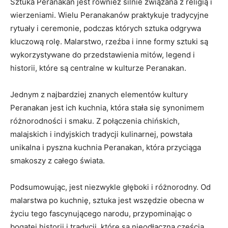
Sztuka ⁤Peranakan jest również ​silnie związana z religią i
wierzeniami. Wielu Peranakanów praktykuje tradycyjne
rytuały i ceremonie, podczas ​których sztuka odgrywa
kluczową rolę. Malarstwo, rzeźba i inne formy​ sztuki ‌są ​
wykorzystywane do⁢ przedstawienia​ mitów, legend i
historii, które są centralne‍ w kulturze⁢ Peranakan.
Jednym z najbardziej znanych ‍elementów kultury
Peranakan jest ich kuchnia, która stała⁢ się synonimem
różnorodności⁣ i smaku. Z połączenia⁣ chińskich,
⁣malajskich i indyjskich tradycji kulinarnej, powstała ​
unikalna i pyszna kuchnia ​Peranakan, która ⁣przyciąga
smakoszy z całego świata.
Podsumowując, jest niezwykle głęboki i różnorodny. ⁣Od
malarstwa po kuchnię, sztuka ‌jest wszędzie obecna w⁤
życiu tego fascynującego narodu, przypominając o
bogatej historii i tradycji,​ które są nieodłączną częścią