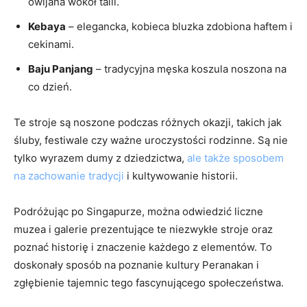
owijana wokół talii.
Kebaya
– elegancka,‍ kobieca bluzka zdobiona haftem i
cekinami.
Baju Panjang
– tradycyjna męska koszula noszona na
co dzień.
Te stroje są noszone podczas różnych ‍okazji, takich⁣ jak
śluby, festiwale ⁢czy ważne uroczystości rodzinne. Są nie
tylko wyrazem dumy‍ z dziedzictwa,
ale także sposobem
na zachowanie tradycji
i kultywowanie historii.
Podróżując po Singapurze, można ⁣odwiedzić liczne⁣
muzea i galerie prezentujące⁣ te niezwykłe ⁢stroje oraz⁤
poznać historię i znaczenie ⁤każdego z elementów. To
doskonały sposób na poznanie kultury Peranakan​ i
zgłębienie tajemnic tego fascynującego społeczeństwa.