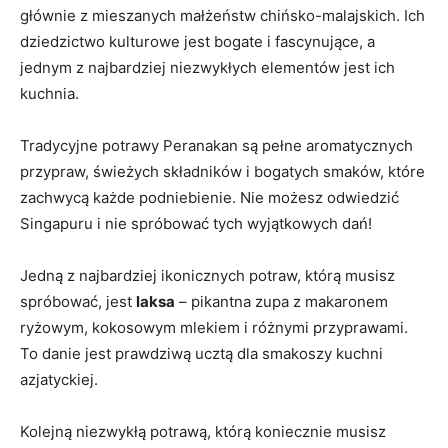
głównie z mieszanych małżeństw chińsko-malajskich. Ich
dziedzictwo kulturowe jest ⁢bogate i ​fascynujące, a‌
jednym z najbardziej ⁢niezwykłych elementów jest ⁤ich
kuchnia.
Tradycyjne potrawy⁣ Peranakan są pełne aromatycznych
przypraw, ⁣świeżych składników i bogatych smaków, ⁢które
zachwycą każde podniebienie.⁤ Nie możesz odwiedzić
Singapuru i nie⁢ spróbować tych wyjątkowych dań!
Jedną z najbardziej ikonicznych potraw, którą musisz
spróbować, jest
laksa
– pikantna zupa z ‍makaronem
ryżowym, kokosowym mlekiem i różnymi przyprawami.
To‍ danie ⁣jest ⁤prawdziwą ucztą dla smakoszy kuchni
azjatyckiej.
Kolejną niezwykłą ⁢potrawą, którą koniecznie ⁣musisz