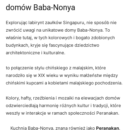
domów Baba-Nonya
⁣Explorując⁤ labirynt ⁣zaułków Singapuru, nie sposób nie
zwrócić uwagi ‍na unikatowe domy Baba-Nonya. To‌
właśnie tutaj, w tych⁢ kolorowych i bogato zdobionych ​
budynkach,‍ kryje się ⁣fascynujące dziedzictwo
architektoniczne i kulturalne.
to ⁤połączenie stylu ‍chińskiego z ‍malajskim, które
narodziło się w XIX ⁣wieku w wyniku małżeństw między⁣
chińskimi‍ kupcami a kobietami malajskiego ⁢pochodzenia.
Kolory, hafty, rzeźbienia i mozaiki na elewacjach domów
odzwierciedlają ⁢harmonię różnych kultur i⁣ tradycji, które
weszły⁢ w interakcje⁤ w ramach‍ społeczności Peranakan.
⁢ ​ ⁤ ⁢ ‌Kuchnia Baba-Nonya, znana również jako
Peranakan
,