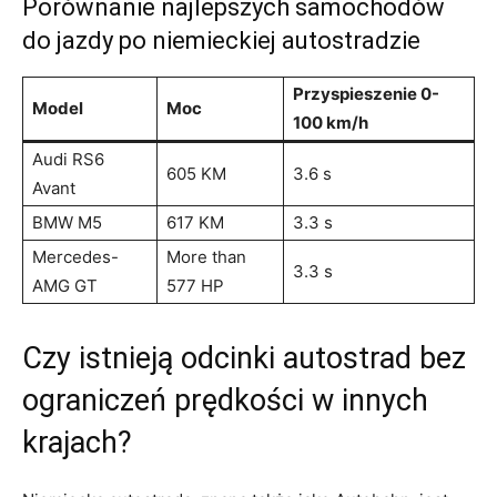
Porównanie⁢ najlepszych ‌samochodów
do jazdy po niemieckiej autostradzie
Przyspieszenie 0-
Model
Moc
100⁢ km/h
Audi ​RS6
605 ⁢KM
3.6 s
Avant
BMW M5
617⁢ KM
3.3 s
Mercedes-
More​ than​
3.3 s
AMG GT
577 HP
Czy istnieją odcinki autostrad bez
ograniczeń​ prędkości w innych
krajach?