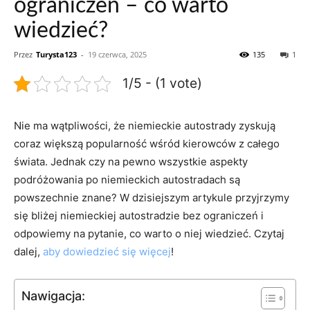
ograniczeń – co warto
wiedzieć?
Przez
Turysta123
-
19 czerwca, 2025
135
1
1/5 - (1 vote)
Nie ma wątpliwości, że niemieckie ‌autostrady zyskują‌
coraz większą popularność wśród kierowców z całego
świata. Jednak czy na‍ pewno wszystkie aspekty
podróżowania ​po niemieckich autostradach są
powszechnie znane? W dzisiejszym artykule ​przyjrzymy
się bliżej niemieckiej‌ autostradzie bez ograniczeń ⁣i
odpowiemy​ na pytanie, co warto⁣ o ⁢niej wiedzieć.⁣ Czytaj
dalej, ‍
aby ⁣dowiedzieć się więcej
!
Nawigacja: