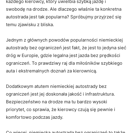
‍każdego kierowcy, który uwielbia​ szybką jazdę i
⁢swobodę na ‌drodze. Ale ‍dlaczego właśnie⁤ ta⁢ konkretna
autostrada⁤ jest ⁣tak popularna? Spróbujmy⁣ przyjrzeć się
temu zjawisku ⁤z bliska.
Jednym z głównych powodów ‌popularności ‌niemieckiej⁢
autostrady bez ograniczeń jest fakt, że jest to jedyna sieć
dróg w Europie, gdzie‍ legalna jest jazda bez prędkości⁤
ograniczeń. To prawdziwy raj dla miłośników szybkiego
auta i ekstremalnych doznań za kierownicą.
Dodatkowym atutem ​niemieckiej autostrady bez
ograniczeń jest jej doskonała‍ jakość i infrastruktura.
‍Bezpieczeństwo na drodze ma tu bardzo wysoki
priorytet, ‌co⁤ sprawia, że kierowcy czują się pewnie i
komfortowo podczas jazdy.
Co‍ więcej, niemiecka ​autostrada bez ograniczeń to także