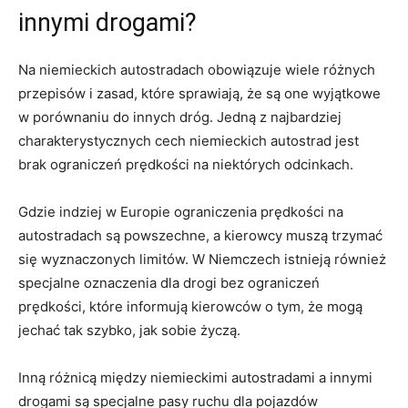
innymi drogami?
Na niemieckich autostradach obowiązuje⁣ wiele różnych
przepisów i​ zasad, które sprawiają, że są one wyjątkowe
w porównaniu do innych dróg. Jedną z ⁣najbardziej
charakterystycznych cech⁤ niemieckich ⁤autostrad jest
brak ograniczeń‌ prędkości na niektórych odcinkach.
Gdzie indziej w Europie ograniczenia prędkości​ na
autostradach są powszechne, a kierowcy muszą trzymać
się wyznaczonych limitów. W Niemczech istnieją ​również
specjalne‌ oznaczenia⁢ dla drogi‍ bez ograniczeń
prędkości, które‌ informują kierowców o tym,​ że mogą
jechać⁤ tak ⁤szybko, jak sobie życzą.
Inną różnicą między niemieckimi autostradami a innymi
drogami ⁣są specjalne pasy ruchu ​dla pojazdów