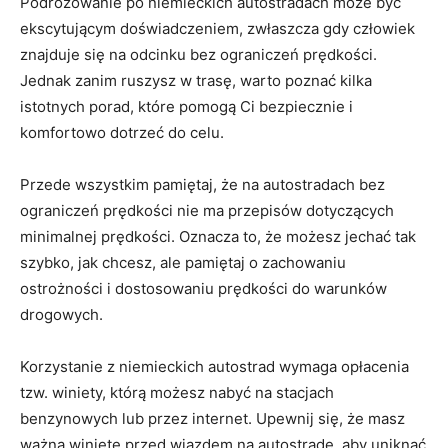
Podróżowanie⁢ po​ niemieckich autostradach może⁢ być
‌ekscytującym doświadczeniem, zwłaszcza gdy człowiek
znajduje się na odcinku⁣ bez ograniczeń prędkości.
Jednak‌ zanim⁢ ruszysz w‌ trasę, warto poznać kilka
istotnych porad, które​ pomogą Ci bezpiecznie i
komfortowo dotrzeć ⁢do celu.
Przede wszystkim⁢ pamiętaj, że na autostradach⁢ bez
‍ograniczeń prędkości nie ⁤ma⁣ przepisów dotyczących
‍minimalnej prędkości. Oznacza to, ​że możesz jechać tak
szybko, jak chcesz,⁣ ale pamiętaj o zachowaniu
ostrożności i dostosowaniu prędkości do warunków
drogowych.
Korzystanie z niemieckich autostrad wymaga opłacenia
tzw. winiety, ​którą możesz nabyć na stacjach
benzynowych‍ lub ⁤przez internet.⁣ Upewnij się, że masz
ważną‍ winietę przed ⁤wjazdem⁢ na ​autostradę,⁣ aby uniknąć