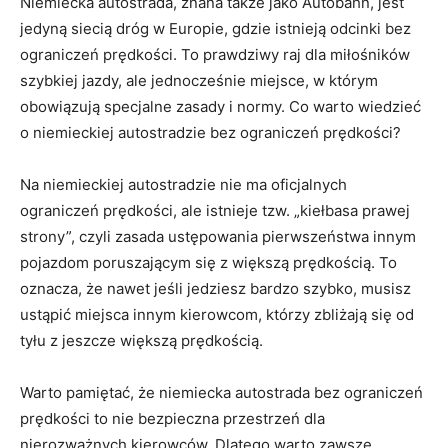
Niemiecka autostrada,⁣ znana także jako Autobahn,⁢ jest
jedyną siecią dróg w Europie, ​gdzie⁢ istnieją odcinki bez
ograniczeń‌ prędkości. To prawdziwy raj‌ dla miłośników
‌szybkiej jazdy, ale jednocześnie miejsce, w którym
obowiązują specjalne zasady i normy. Co warto wiedzieć
o⁢ niemieckiej⁢ autostradzie bez ograniczeń prędkości?
Na niemieckiej autostradzie nie ma oficjalnych
ograniczeń prędkości, ale istnieje tzw. „kiełbasa prawej
strony”, czyli zasada ustępowania ‌pierwszeństwa innym⁤
pojazdom⁣ poruszającym się‍ z⁢ większą prędkością. To
oznacza, że nawet jeśli ‍jedziesz bardzo szybko, musisz
ustąpić miejsca innym⁣ kierowcom, którzy​ zbliżają się od
tyłu‍ z jeszcze ‍większą prędkością.
Warto pamiętać, że niemiecka autostrada bez ograniczeń
‌prędkości to nie bezpieczna przestrzeń dla
nierozważnych ​kierowców. Dlatego warto zawsze