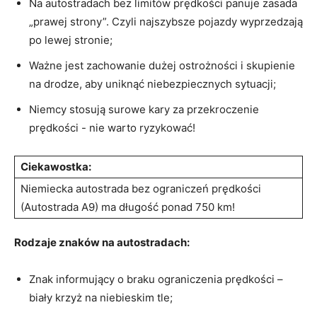
Na⁤ autostradach bez limitów prędkości panuje‍ zasada
„prawej strony”.⁤ Czyli najszybsze ‌pojazdy wyprzedzają
po lewej stronie;
Ważne ⁣jest zachowanie dużej ostrożności ⁤i skupienie
na drodze, aby ‌uniknąć niebezpiecznych sytuacji;
Niemcy ⁤stosują ⁢surowe kary za przekroczenie
prędkości ​- nie warto ryzykować!
Ciekawostka:
Niemiecka autostrada bez ograniczeń prędkości
(Autostrada A9) ma długość ponad 750 km!
Rodzaje znaków na autostradach:
Znak informujący o‌ braku ograniczenia prędkości –
biały krzyż na niebieskim ​tle;