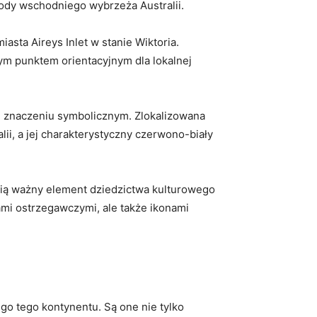
ody ‌wschodniego wybrzeża ​Australii.
iasta Aireys Inlet w stanie Wiktoria.
rnym ‍punktem⁤ orientacyjnym dla lokalnej
lnym znaczeniu symbolicznym. Zlokalizowana
lii, a jej charakterystyczny⁢ czerwono-biały
nowią ważny element dziedzictwa kulturowego
tłami ostrzegawczymi, ale także ikonami
ego tego‍ kontynentu.​ Są one nie tylko