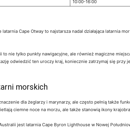
10:00-16:00
latarnia⁤ Cape Otway to najstarsza nadal działająca latarnia⁤ mor
lii to nie tylko punkty nawigacyjne, ale również magiczne miejs
azję⁢ odwiedzić ten⁤ uroczy kraj, koniecznie‍ zatrzymaj się przy jed
tarni morskich
naczenie dla żeglarzy‍ i marynarzy, ale często ⁢pełnią także ⁤funk
wietlają ciemne⁤ noce na morzu, ale ‍także⁢ stanowią ikony krajob
stralii jest latarnia Cape Byron‌ Lighthouse w‍ Nowej​ Południowe