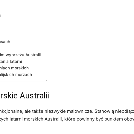
i
zasach
im wybrzeżu Australii
nia latarni
iach ⁤morskich
alijskich morzach
rskie Australii
o funkcjonalne, ale⁢ także niezwykle malownicze.‍ Stanowią nieod
szych latarni ⁣morskich Australii, które powinny być ⁤punktem 