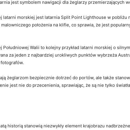
rnia ​jest symbolem⁢ nawigacji dla żeglarzy przemierzających w
arni ⁤morskiej jest ‍latarnia⁣ Split Point Lighthouse w pobliżu m
 i‌ malowniczego ​położenia⁣ na klifie, co sprawia, że jest popula
j Południowej Walii ⁢to kolejny przykład latarni morskiej o‍ si
ana ‍za jeden z⁢ najbardziej urokliwych punktów ⁤wybrzeża Austra
i fotografów.
magają żeglarzom bezpiecznie dotrzeć do portów, ale także ​sta
ie jest nie do przecenienia, sprawiając, że ⁤są nie​ tylko ‌świa
ogatą ⁢historią⁢ stanowią niezwykły element ⁣krajobrazu‌ nadbrzeżn