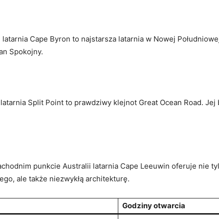
⁢latarnia Cape Byron to najstarsza ⁢latarnia w⁤ Nowej Południow
ean Spokojny.
latarnia Split Point⁢ to prawdziwy klejnot Great Ocean Road. Jej⁤
hodnim punkcie Australii latarnia ⁣Cape Leeuwin oferuje nie ‍ty
,‌ ale także ⁣niezwykłą ‌architekturę.
Godziny ⁢otwarcia