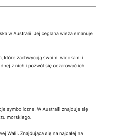
ska⁣ w Australii. Jej ceglana wieża emanuje
ca, które zachwycają swoimi widokami i
nej z​ nich i‌ pozwól ⁤się oczarować ich⁣
cje ⁢symboliczne. W Australii znajduje się
razu morskiego.
j Walii. Znajdująca ‌się ⁣na najdalej na