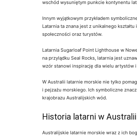
wschód wysuniętym​ punkcie ⁤kontynentu lata
Innym wyjątkowym przykładem symbolicznej lat
Latarnia ta znana​ jest z unikalnego kształtu
społeczności oraz turystów.
Latarnia⁢ Sugarloaf Point Lighthouse w ‌Nowe
na przylądku Seal Rocks, latarnia jest uznaw
wzór‍ stanowi inspirację ⁤dla ‍wielu artystów 
W Australii latarnie‍ morskie nie tylko po
i pejzażu morskiego. Ich symboliczne znaczen
krajobrazu Australijskich wód.
Historia latarni ⁢w​ Australii
Australijskie⁢ latarnie morskie‍ wraz z ich b