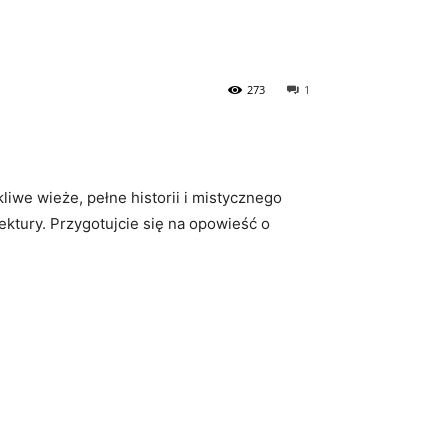
273
1
kliwe wieże, pełne historii i mistycznego
ektury. Przygotujcie ‍się na opowieść o