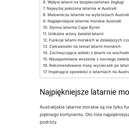
Wpływ⁢ latarni na bezpieczeństwo żeglugi
Najwyżej ​położona latarnia ⁣w Australii
Malownicze ⁣latarnie na wybrzeżach Australi
Najpiękniejsze latarnie‌ morskie Australii:
Słynna latarnia‍ Cape Byron
Unikalne wzory świateł latarni
Funkcje latarni morskich ⁢w dzisiejszych ​c
Ciekawostki ‌na temat latarni morskich
Zachwycające widoki z latarni​ na wschodn
Niezapomniane wrażenia z nocnego zwiedza
Rekomendowane trasy wycieczek po latarn
Inspirujące opowieści o latarniach na Austr
Najpiękniejsze latarnie mo
Australijskie ⁤latarnie morskie są⁢ nie tylk
pięknego kontynentu. ⁤Oto lista najpiękniej
podróży.