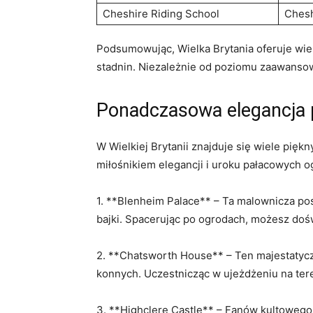
Cheshire Riding School
Chesh
Podsumowując, Wielka⁤ Brytania oferuje wiel
stadnin. ⁤Niezależnie​ od poziomu zaawansowa
Ponadczasowa elegancja
W Wielkiej Brytanii znajduje się​ wiele piękn
‌miłośnikiem⁢ elegancji⁢ i uroku pałacowych 
1. **Blenheim Palace** – Ta malownicza ⁢pos
bajki. Spacerując po ogrodach,⁤ możesz doś
2. **Chatsworth⁣ House** – Ten‌ majestatyczn
⁣konnych. Uczestnicząc w ujeżdżeniu na‌ ter
3. ⁣**Highclere‌ Castle** – Fanów kultoweg