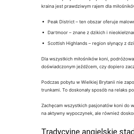
kraina jest ‌prawdziwym rajem dla ​miłośnikó
Peak District – ten obszar oferuje ​malown
Dartmoor – znane z dzikich i nieokiełzn
Scottish Highlands – region słynący z dzi
Dla ⁢wszystkich miłośników koni, ⁢podróżow
doświadczonym​ jeźdźcem,⁣ czy dopiero ​zacz
Podczas pobytu w Wielkiej Brytanii nie zap
trunkami. To doskonały​ sposób na relaks po
Zachęcam wszystkich pasjonatów koni do wybr
na aktywny wypoczynek, ale również doskona
Tradycyjne angielskie⁤ sta