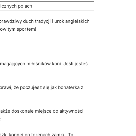
olicznych polach
prawdziwy duch tradycji i urok angielskich
amowitym sportem!
ymagających miłośników koni.‍ Jeśli jesteś
prawi, że poczujesz się jak bohaterka z
e także doskonałe ‌miejsce do aktywności
.
żki konnej ⁢po terenach ‌zamku. Ta