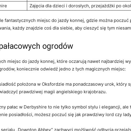
ire
Zajęcia dla dzieci i dorosłych, przejażdżki po ok
e fantastycznych ⁣miejsc ⁣do jazdy konnej, ‌gdzie można poczuć 
nia, każdy⁢ znajdzie coś ⁢dla siebie, ⁤aby⁢ cieszyć się tym nies
 pałacowych ogrodów
ych miejsc ⁣do jazdy‍ konnej, które oczarują⁣ nawet najbardziej w
ogrodów, ‍koniecznie‍ odwiedź ‌jedno z tych magicznych miejsc:
iadłość położona‍ w ⁣Oksfordzie ​ma ponadczasowy urok, który s
wiadczyć prawdziwej magii angielskiego krajobrazu.
y pałac w Derbyshire to nie ‍tylko symbol stylu i elegancji, al
enie posiadłości, możesz poczuć się jak prawdziwy lord⁢ czy lady
o serialu „Downton Abbey” zachwyci możliwość odbycia przejażd