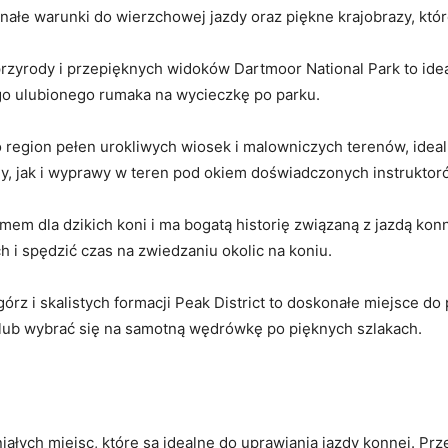
onałe⁤ warunki ​do wierzchowej jazdy ⁣oraz piękne krajobrazy, któ
 przyrody i ‌przepięknych widoków Dartmoor National Park to ide
o ⁢ulubionego rumaka⁣ na⁤ wycieczkę ⁤po ‌parku.
⁢region pełen urokliwych wiosek i ⁤malowniczych terenów, idea
zdy, jak i wyprawy w ‌teren pod⁣ okiem doświadczonych instruktor
omem ‌dla dzikich koni i ma bogatą historię związaną z jazdą k
​ i spędzić czas ⁣na zwiedzaniu okolic na koniu.
rz ⁢i skalistych formacji Peak ⁢District to doskonałe miejsce d
 lub wybrać się ‍na samotną wędrówkę po pięknych szlakach.
niałych miejsc, które są ⁤idealne do uprawiania jazdy konnej. Prz