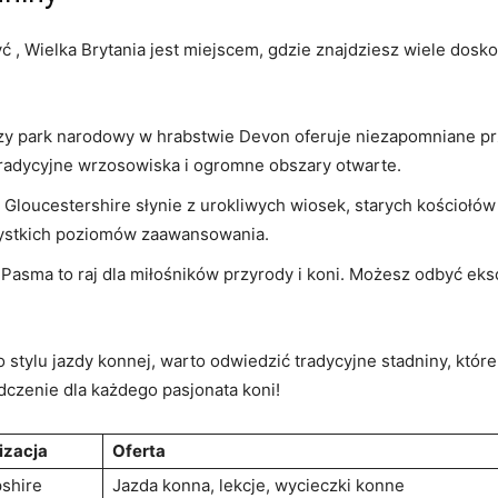
⁤, Wielka Brytania jest miejscem,‌ gdzie ⁤znajdziesz wiele⁣ dosko
y park narodowy w⁣ hrabstwie ​Devon oferuje niezapomniane prz
radycyjne‌ wrzosowiska i ogromne obszary otwarte.
 Gloucestershire słynie z urokliwych wiosek, starych kościołów​ 
zystkich poziomów zaawansowania.
 Pasma to raj dla miłośników przyrody i koni. ⁣Możesz odbyć ek
tylu jazdy konnej, warto odwiedzić​ tradycyjne‍ stadniny, które 
czenie dla każdego pasjonata koni!
izacja
Oferta
shire
Jazda konna, lekcje,⁣ wycieczki konne