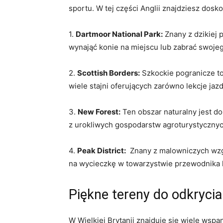
sportu. W tej części Anglii‌ znajdziesz dosk
1.⁤
Dartmoor National Park:
Znany ‍z dzikiej⁢
wynająć ⁣konie na miejscu lub zabrać ‍swojeg
2.
Scottish ⁤Borders:
Szkockie pogranicze to 
wiele stajni oferujących zarówno⁣ lekcje ja
3.
New Forest:
Ten obszar naturalny⁤ jest d
‍z urokliwych gospodarstw agroturystycznych
4.
Peak District:
​ Znany z malowniczych wzgó
na​ wycieczkę⁤ w towarzystwie przewodnika
Piękne tereny⁣ do ​odkrycia
W Wielkiej Brytanii znajduje się‌ wiele wspa