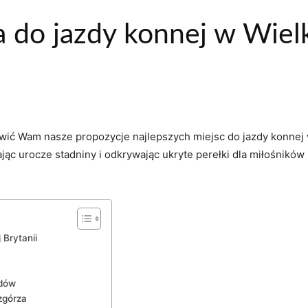
 do jazdy konnej w Wielk
wić Wam⁢ nasze propozycje najlepszych miejsc do jazdy konnej ‍
ąc urocze stadniny i odkrywając ukryte perełki dla miłośników​ 
 Brytanii
odów
zgórza