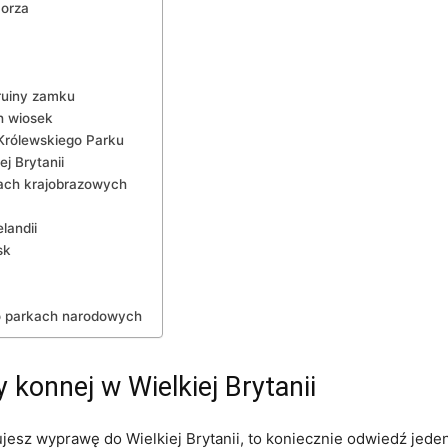
morza
‌ ruiny zamku
h wiosek
 Królewskiego Parku
j Brytanii
dach krajobrazowych
landii
sk
o parkach narodowych
y konnej w Wielkiej Brytanii
nujesz⁣ wyprawę ⁤do Wielkiej⁣ Brytanii, to ⁣koniecznie odwiedź je