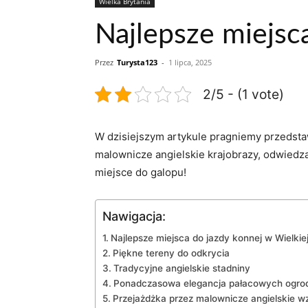
Wielka Brytania
Najlepsze miejsca
Przez
Turysta123
-
1 lipca, 2025
2/5 - (1 vote)
W dzisiejszym⁤ artykule pragniemy przedsta
malownicze ‌angielskie krajobrazy, odwiedzaj
miejsce do galopu!
Nawigacja:
Najlepsze miejsca do⁣ jazdy konnej w Wielkiej
Piękne tereny⁣ do ​odkrycia
Tradycyjne angielskie⁤ stadniny
Ponadczasowa elegancja pałacowych ogr
Przejażdżka przez malownicze⁤ angielskie ⁣w