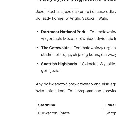
Jeżeli kochasz jeździć konno i chcesz odkryć 
do jazdy ⁣konnej⁢ w Anglii, Szkocji i Walii:
Dartmoor National ‌Park
– Ten malownicz
wzgórzach.⁤ Możesz również odwiedzić t
The Cotswolds
– Ten ​malowniczy region⁤
stadnin oferujących jazdę konną dla ws
Scottish⁤ Highlands
‌ – Szkockie Wysokie
gór⁤ i jezior.
Aby ‍doświadczyć prawdziwego angielskiego‍ s
szkoleniem koni. To niezapomniane doświad
Stadnina
Lokal
Burwarton Estate
Shrop