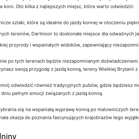
w​ koni. Oto kilka z najlepszych miejsc, które warto odwiedzić:
icze szlaki, które ⁣są idealne ⁢do jazdy konnej ⁣w otoczeniu pięk
anych⁤ terenów, Dartmoor to‍ doskonałe‌ miejsce dla odważnyc
kiej​ przyrody i wspaniałych widoków,‌ zapewniający ​niezapomni
anie po tych⁣ terenach będzie niezapomnianym doświadczeniem. ⁢
ynasz‌ swoją przygodę z jazdą konną, tereny⁤ Wielkiej ⁣Brytanii
omnij odwiedzić‌ również tradycyjnych pubów, gdzie będziesz mó
 dniu pełnym emocji⁢ związanych⁢ z ⁢jazdą konną.
ania ​się na ‍wspaniałą wyprawę ⁢konną po malowniczych ⁢terena
ła⁢ okazja‌ do poznania fascynujących krajobrazów tego ‍wyjąt
dniny