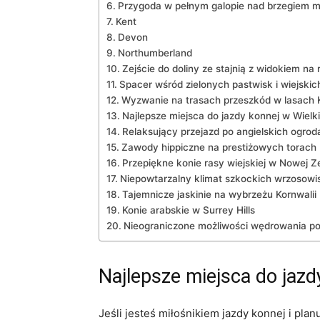
Przygoda w pełnym galopie nad brzegiem 
Kent
Devon
Northumberland
Zejście​ do ⁢doliny ze stajnią z widokiem na
Spacer wśród zielonych pastwisk i wiejskic
Wyzwanie na⁤ trasach przeszkód ⁣w ⁢lasach
Najlepsze miejsca do jazdy konnej w Wielkie
Relaksujący przejazd ‍po angielskich ogro
Zawody hippiczne na ​prestiżowych ‍torach
Przepiękne konie rasy ⁤wiejskiej w Nowej⁢ Ze
Niepowtarzalny klimat szkockich wrzosowi
Tajemnicze jaskinie na ⁤wybrzeżu Kornwalii
Konie arabskie w Surrey Hills
Nieograniczone możliwości wędrowania p
Najlepsze miejsca do⁣ jazd
Jeśli jesteś ‌miłośnikiem jazdy ⁣konnej i pla