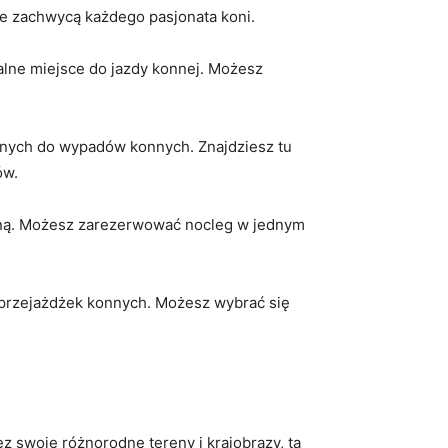
re zachwycą ​każdego pasjonata ‍koni.
alne miejsce do jazdy ​konnej. Możesz
lnych​ do​ wypadów konnych. Znajdziesz tu
ów.
onną.⁢ Możesz zarezerwować ⁢nocleg w jednym
o przejażdżek konnych. Możesz​ wybrać się
ez swoje różnorodne tereny i krajobrazy, ta‍