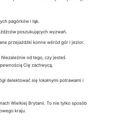
nych pagórków i łąk.
h jeźdźców poszukujących wyzwań.
ane ⁢przejażdżki konne wśród gór i jezior.
Niezależnie od ‍tego, czy jesteś
 z pewnością Cię zachwycą.
gł​ delektować się lokalnymi potrawami i
ch Wielkiej⁣ Brytanii. To nie tylko sposób
kowego kraju.