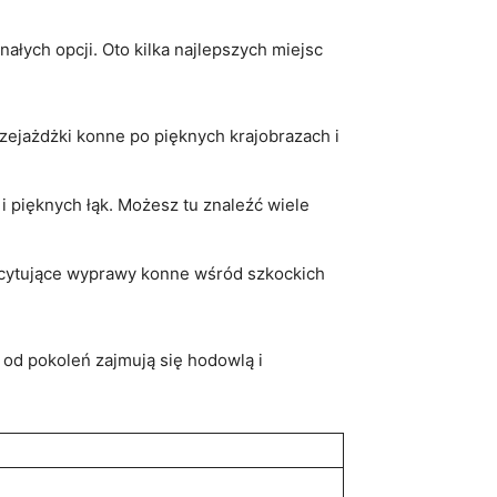
nałych opcji. Oto kilka najlepszych miejsc⁣
ejażdżki konne po pięknych krajobrazach‍ i
i pięknych łąk.⁢ Możesz tu znaleźć wiele
scytujące wyprawy konne wśród‍ szkockich⁣
od pokoleń zajmują się‌ hodowlą ​i