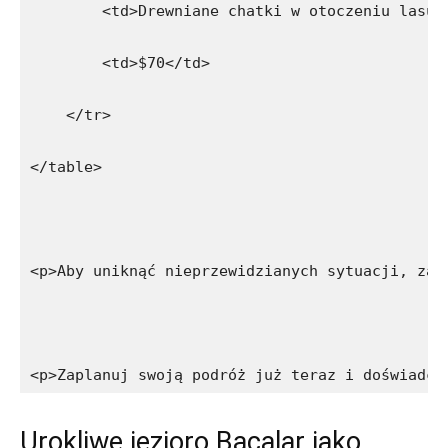
        <td>Drewniane chatki w otoczeniu lasu<
        <td>$70</td>
    </tr>
</table>
<p>Aby uniknąć nieprzewidzianych sytuacji, zad
<p>Zaplanuj swoją podróż już teraz i doświadcz
Urokliwe jezioro Bacalar jako