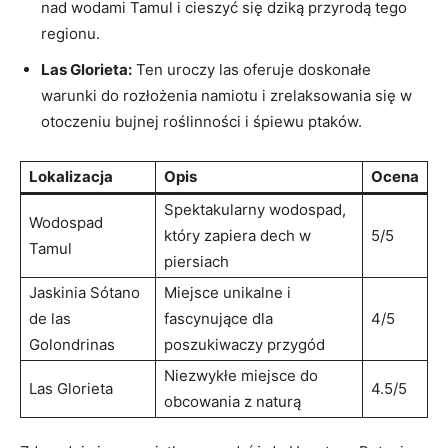
nad wodami Tamul i cieszyć się dziką przyrodą tego
regionu.
Las Glorieta:
Ten uroczy las oferuje doskonałe
warunki do rozłożenia namiotu i zrelaksowania się w
otoczeniu bujnej roślinności i śpiewu ptaków.
Lokalizacja
Opis
Ocena
Spektakularny wodospad,
Wodospad
który zapiera dech w
5/5
Tamul
piersiach
Jaskinia Sótano
Miejsce unikalne i
de las
fascynujące dla
4/5
Golondrinas
poszukiwaczy przygód
Niezwykłe miejsce do
Las Glorieta
4.5/5
obcowania z naturą