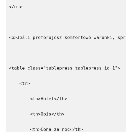
</ul>
<p>Jeśli preferujesz komfortowe warunki, spraw
<table class="tablepress tablepress-id-1">
    <tr>
        <th>Hotel</th>
        <th>Opis</th>
        <th>Cena za noc</th>