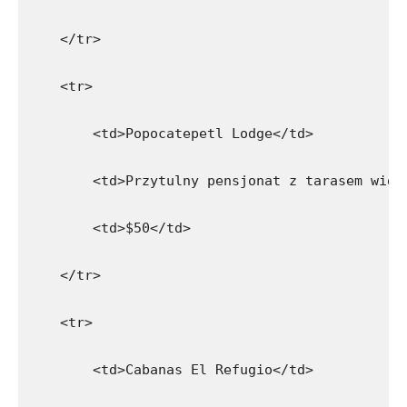
    </tr>
    <tr>
        <td>Popocatepetl Lodge</td>
        <td>Przytulny pensjonat z tarasem wido
        <td>$50</td>
    </tr>
    <tr>
        <td>Cabanas El Refugio</td>