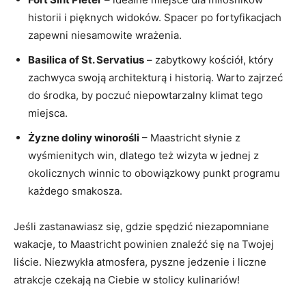
historii i pięknych widoków. ‍Spacer ⁣po fortyfikacjach
zapewni niesamowite wrażenia.
Basilica of ​St.⁣ Servatius
– zabytkowy ‍kościół, który
zachwyca swoją ​architekturą⁤ i historią. Warto⁣ zajrzeć
do środka, by‍ poczuć⁤ niepowtarzalny klimat tego
miejsca.
Żyzne doliny winorośli
– Maastricht słynie z
wyśmienitych win, dlatego też wizyta w jednej z ​
okolicznych winnic to⁤ obowiązkowy⁢ punkt programu
każdego smakosza.
Jeśli⁣ zastanawiasz się,⁢ gdzie spędzić ‍niezapomniane
wakacje, to Maastricht powinien znaleźć się na⁤ Twojej⁤
liście. Niezwykła atmosfera, pyszne jedzenie i liczne
atrakcje‌ czekają na Ciebie w stolicy kulinariów!