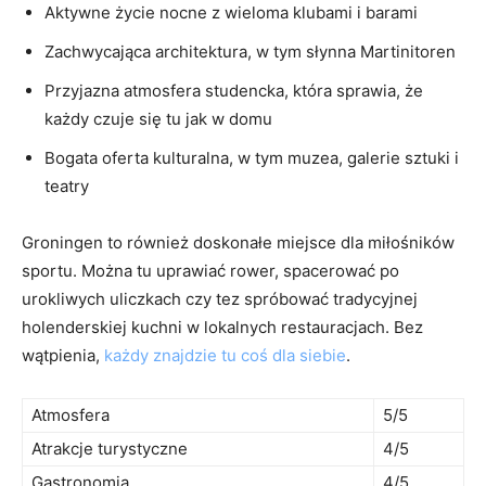
Aktywne życie ​nocne z wieloma klubami i barami
Zachwycająca‍ architektura, ‍w tym słynna Martinitoren
Przyjazna atmosfera studencka, która sprawia,​ że​
każdy czuje się‍ tu jak w domu
Bogata oferta kulturalna, w tym muzea, galerie sztuki i ​
teatry
Groningen⁢ to również doskonałe ​miejsce dla miłośników
sportu. Można tu uprawiać rower, spacerować​ po‌
urokliwych uliczkach czy tez spróbować ‌tradycyjnej
holenderskiej kuchni w ‍lokalnych ⁢restauracjach. Bez
wątpienia,
każdy znajdzie tu coś dla siebie
.
Atmosfera
5/5
Atrakcje turystyczne
4/5
Gastronomia
4/5