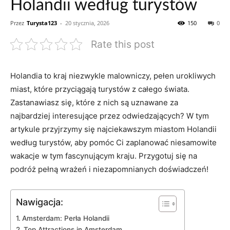
Holandii według turystów
Przez
Turysta123
-
20 stycznia, 2026
150
0
Rate this post
Holandia to ‍kraj niezwykle malowniczy,⁣ pełen urokliwych
miast, które przyciągają‌ turystów z całego świata.
Zastanawiasz się, które z nich ‌są‍ uznawane ⁤za
najbardziej interesujące przez odwiedzających? W tym
‌artykule⁣ przyjrzymy się najciekawszym miastom ⁢Holandii
według turystów, aby⁢ pomóc ⁣Ci zaplanować niesamowite⁣
wakacje w tym ​fascynującym kraju. Przygotuj ⁢się na
podróż pełną wrażeń i niezapomnianych doświadczeń!
Nawigacja:
Amsterdam: ​Perła Holandii
Top ‌Attractions in Amsterdam