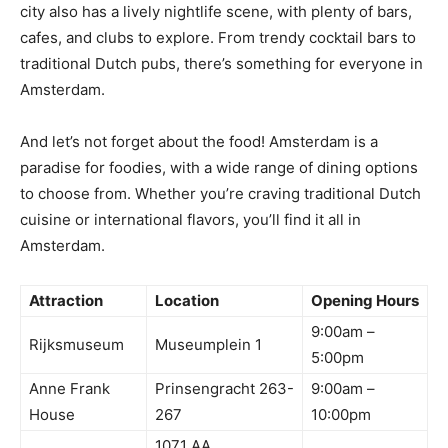
city also‌ has a lively⁢ nightlife scene, ⁢with plenty of bars,
cafes, and clubs to explore.⁣ From trendy cocktail bars to
traditional Dutch pubs, there’s something for everyone in
Amsterdam.
And let’s not forget‍ about the food! Amsterdam is a
paradise for foodies, with a wide‌ range of dining options
to⁤ choose from. Whether you’re craving ⁣traditional ⁣Dutch‌
cuisine or ⁣international flavors, you’ll‍ find it all in
Amsterdam.
Attraction
Location
Opening Hours
9:00am –
Rijksmuseum
Museumplein 1
5:00pm
Anne Frank
Prinsengracht 263-
9:00am –
House
267
10:00pm
1071 AA