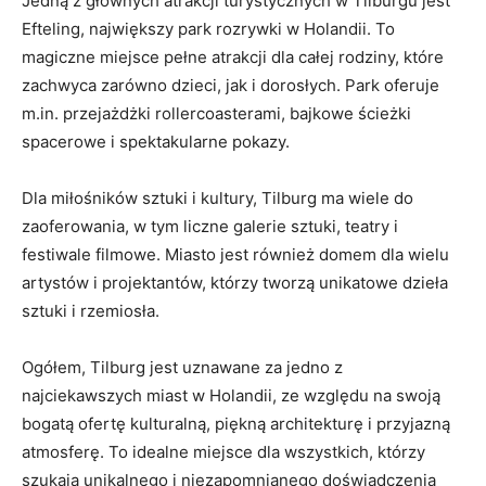
Jedną z głównych atrakcji ‌turystycznych w ‍Tilburgu jest
Efteling, największy ⁣park⁢ rozrywki w Holandii. To⁢
magiczne miejsce pełne atrakcji dla‌ całej rodziny,‌ które
zachwyca zarówno dzieci, jak i dorosłych. Park oferuje
m.in. przejażdżki rollercoasterami, bajkowe ścieżki
spacerowe i⁤ spektakularne pokazy.
Dla miłośników​ sztuki ⁤i kultury, Tilburg ma⁢ wiele do
zaoferowania, w tym liczne galerie sztuki, teatry i
festiwale filmowe. Miasto jest również domem dla​ wielu
artystów i projektantów, którzy tworzą unikatowe dzieła
sztuki i rzemiosła.
Ogółem, Tilburg jest uznawane za jedno z‌
najciekawszych miast w Holandii, ze względu na swoją⁣
bogatą ofertę kulturalną, piękną architekturę i przyjazną
atmosferę.⁤ To idealne miejsce dla wszystkich, którzy
‍szukają unikalnego i niezapomnianego‌ doświadczenia