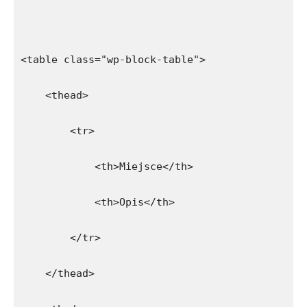
<table class="wp-block-table">
    <thead>
        <tr>
            <th>Miejsce</th>
            <th>Opis</th>
        </tr>
    </thead>