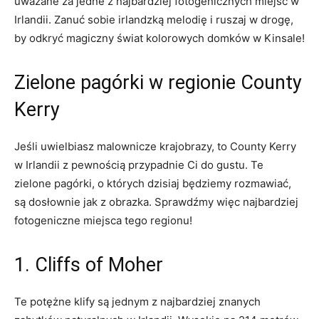
uważane za jedne ⁢z ⁢najbardziej fotogenicznych miejsc w
Irlandii. ⁣Zanuć ⁤sobie irlandzką melodię i ruszaj w drogę,
by odkryć magiczny​ świat kolorowych domków ⁢w Kinsale!
Zielone pagórki w regionie‌ County
Kerry
Jeśli ‍uwielbiasz ‍malownicze krajobrazy, to County ⁢Kerry
‍w ‌Irlandii z pewnością przypadnie Ci ⁢do gustu. Te ​
zielone pagórki, ​o ​których dzisiaj będziemy‌ rozmawiać,
są ⁤dosłownie jak z ‌obrazka. Sprawdźmy więc najbardziej
fotogeniczne miejsca tego regionu!
1. Cliffs of⁣ Moher
Te potężne ‌klify ​są jednym z najbardziej znanych