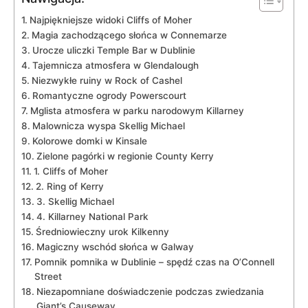
Najpiękniejsze widoki Cliffs⁤ of Moher
Magia ⁤zachodzącego słońca w Connemarze
Urocze uliczki Temple Bar w Dublinie
Tajemnicza atmosfera⁣ w ⁣Glendalough
Niezwykłe ruiny w Rock of Cashel
Romantyczne ogrody Powerscourt
Mglista‍ atmosfera w parku narodowym Killarney
Malownicza wyspa Skellig Michael
Kolorowe⁢ domki w Kinsale
Zielone pagórki w regionie‌ County Kerry
1. Cliffs of⁣ Moher
2. ‌Ring of Kerry
3.‍ Skellig Michael
4. ⁣Killarney⁣ National Park
Średniowieczny⁣ urok Kilkenny
Magiczny ​wschód słońca w Galway
Pomnik pomnika w Dublinie – spędź czas na O’Connell
Street
Niezapomniane doświadczenie podczas ⁢zwiedzania
Giant’s⁤ Causeway