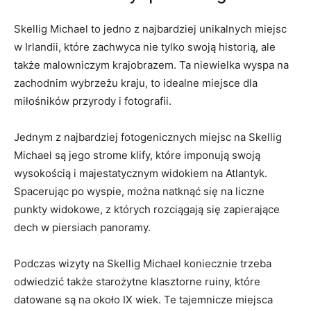
Skellig⁢ Michael to ​jedno z najbardziej ‌unikalnych miejsc
⁣w‌ Irlandii, które zachwyca‌ nie tylko swoją historią, ale
także malowniczym krajobrazem. Ta niewielka ⁢wyspa na
zachodnim⁣ wybrzeżu kraju, to⁤ idealne ⁤miejsce dla⁤
miłośników przyrody i fotografii.
Jednym z najbardziej fotogenicznych miejsc na ⁣Skellig
Michael​ są jego ‌strome klify, które imponują swoją
wysokością i majestatycznym widokiem na Atlantyk.
Spacerując po wyspie, można natknąć się na liczne⁢
punkty widokowe, z których⁤ rozciągają się zapierające
dech w piersiach panoramy.
Podczas wizyty⁢ na Skellig Michael koniecznie trzeba
odwiedzić także starożytne klasztorne ruiny,⁤ które
datowane są na⁤ około IX⁤ wiek. Te tajemnicze miejsca