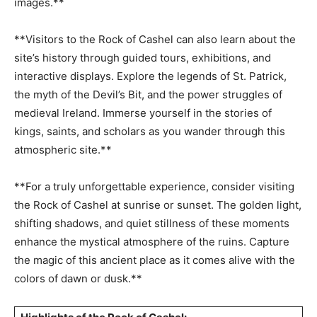
images.**
**Visitors to‌ the ‌Rock of Cashel can⁣ also learn about the​
site’s ‍history ​through guided ‌tours, exhibitions, and
interactive displays. Explore the ⁣legends of St. Patrick,⁤
the myth of the Devil’s Bit, and the power struggles of
⁤medieval Ireland. ‌Immerse yourself in the stories of
kings, saints, and scholars as you ⁣wander through this
atmospheric site.**
**For a truly unforgettable experience,‌ consider visiting
the Rock of Cashel ⁤at sunrise or sunset. ‍The golden ​light,
shifting shadows,⁢ and quiet stillness of these moments
enhance‍ the mystical ‍atmosphere of⁤ the ruins. ⁤Capture
the magic of this ancient place‌ as‍ it comes alive with the
colors‌ of dawn ‍or⁣ dusk.**