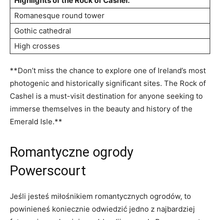
Highlights of the Rock ‌of Cashel:
Romanesque round tower
Gothic cathedral
High crosses
**Don’t miss ⁤the ⁣chance⁤ to explore one of Ireland’s most
photogenic and historically significant⁢ sites. The Rock of
Cashel is⁣ a must-visit destination for anyone seeking ​to
immerse⁢ themselves in the beauty‌ and history of the
Emerald‌ Isle.**
Romantyczne ogrody
Powerscourt
Jeśli jesteś miłośnikiem romantycznych ogrodów, to⁢
powinieneś koniecznie odwiedzić jedno z najbardziej