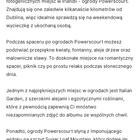
fotogenicznych miejsc w Irlandii ⁢- ogrody Powerscourt.
Znajdują się one zaledwie kilkanaście kilometrów od
Dublina, więc ⁤idealnie sprawdzą się na ⁣weekendową
wycieczkę‌ z ukochaną osobą.
Podczas ⁤spaceru po⁢ ogrodach Powerscourt możesz
podziwiać⁢ przepiękne ​kwiaty, fontanny, aleje drzew oraz
malownicze ​stawy. To doskonałe miejsce na romantyczny
spacer, piknik czy po⁣ prostu relaks podczas słonecznego
dnia.
Jednym z⁣ najpiękniejszych miejsc w ogrodach jest‍ Italian
Garden, z szerokimi alejami i egzotycznymi roślinami,‌
które z pewnością zapewnią Ci mnóstwo
niezapomnianych zdjęć do albumu ze wspólnych chwil.
Ponadto, ogrody Powerscourt słyną z imponującego⁤
widoku na szczyt Sugar Loaf ⁣Mountain, który ⁣dodaje im