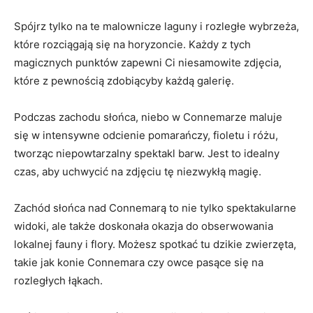
Spójrz tylko na te malownicze laguny i rozległe wybrzeża,⁢
które rozciągają ​się‍ na horyzoncie. ⁣Każdy⁣ z tych
magicznych punktów zapewni Ci niesamowite zdjęcia,
które z pewnością zdobiącyby każdą galerię.
Podczas zachodu słońca, niebo w Connemarze maluje
się w‌ intensywne odcienie pomarańczy, fioletu i różu,
⁤tworząc‍ niepowtarzalny spektakl barw. Jest to ⁣idealny
czas, aby uchwycić na zdjęciu tę niezwykłą⁤ magię.
Zachód słońca nad‌ Connemarą ⁢to‌ nie tylko spektakularne
widoki,‌ ale‌ także doskonała okazja do obserwowania
lokalnej fauny​ i flory. Możesz spotkać tu dzikie ​zwierzęta,
takie jak⁢ konie Connemara ‍czy owce pasące się na
rozległych łąkach.