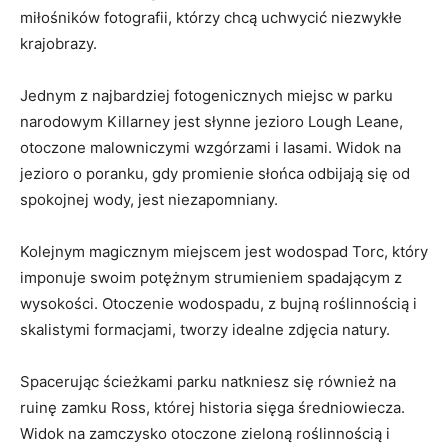
miłośników fotografii, którzy ⁣chcą uchwycić niezwykłe
krajobrazy.
Jednym z najbardziej fotogenicznych miejsc w parku
narodowym Killarney jest słynne jezioro Lough ‍Leane,
otoczone malowniczymi wzgórzami⁢ i lasami. Widok na
jezioro o poranku, gdy promienie słońca odbijają ⁣się od
spokojnej wody, ⁤jest niezapomniany.
Kolejnym magicznym miejscem jest wodospad Torc,‌ który
imponuje⁣ swoim potężnym‍ strumieniem spadającym⁢ z
wysokości. Otoczenie‌ wodospadu, z bujną roślinnością i
skalistymi formacjami, tworzy idealne zdjęcia natury.
Spacerując ścieżkami parku natkniesz się również na
ruinę‍ zamku ​Ross, której historia sięga średniowiecza.
Widok na zamczysko otoczone zieloną roślinnością i