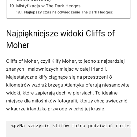
Mistyfikacja w ⁤The Dark Hedges
Najlepszy⁢ czas na odwiedzenie​ The Dark Hedges:
Najpiękniejsze widoki Cliffs⁤ of
Moher
Cliffs of Moher, czyli Klify ⁣Moher, ⁢to jedno ⁤z najbardziej
znanych⁤ i malowniczych miejsc w całej Irlandii.⁤
Majestatyczne klify ciągnące ‍się na ⁤przestrzeni⁢ 8
kilometrów wzdłuż brzegu Atlantyku oferują niesamowite‍
widoki, które ​zapierają⁣ dech ​w piersiach. To idealne
miejsce dla miłośników fotografii, którzy chcą uwiecznić
w ⁤kadrze irlandzką ⁢przyrodę w całej⁤ jej krasie.
<p>Na szczycie klifów można podziwiać rozległ