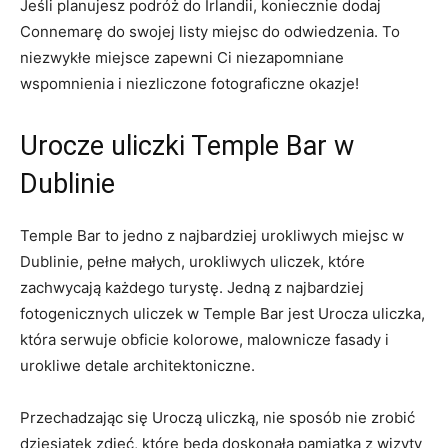
Jeśli planujesz podróż do Irlandii, ⁤koniecznie dodaj⁢
Connemarę do swojej listy miejsc do odwiedzenia.​ To
niezwykłe miejsce zapewni Ci⁢ niezapomniane
wspomnienia i​ niezliczone⁣ fotograficzne okazje!
Urocze uliczki Temple Bar w
Dublinie
Temple Bar to jedno‍ z najbardziej urokliwych miejsc⁣ w
Dublinie, pełne małych, urokliwych uliczek, które
zachwycają⁤ każdego turystę. Jedną z najbardziej
fotogenicznych uliczek w⁣ Temple Bar jest ⁤Urocza⁤ uliczka,
która serwuje⁤ obficie kolorowe, malownicze⁣ fasady i
urokliwe ‍detale architektoniczne.
Przechadzając się Uroczą uliczką, nie sposób⁣ nie zrobić
dziesiątek zdjęć, które będą doskonałą pamiątką z wizyty