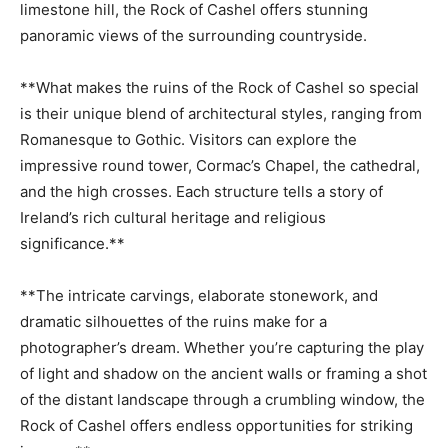
limestone⁤ hill, the Rock ‍of ⁢Cashel ‌offers stunning
panoramic⁤ views of the surrounding countryside.
**What makes ⁢the ruins of ⁣the​ Rock of Cashel so special⁣
is their unique blend of‍ architectural ⁢styles, ranging from
Romanesque to Gothic.⁢ Visitors ⁣can explore the
impressive round tower, Cormac’s Chapel, the cathedral,
and the high crosses. Each​ structure tells a⁣ story of
Ireland’s‌ rich‌ cultural heritage and religious
significance.**
**The ‌intricate carvings,⁤ elaborate stonework, and
dramatic silhouettes of the ruins ⁣make for a
photographer’s ⁢dream. ‌Whether you’re capturing⁢ the play
of light and‌ shadow on‌ the ⁢ancient walls or framing a shot
⁤of the distant ‌landscape through a crumbling window,‌ the
Rock of Cashel ‌offers endless opportunities for striking ​