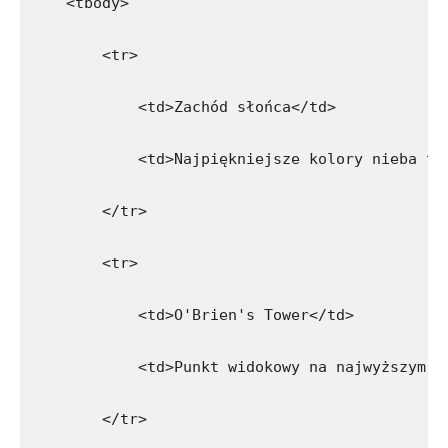
    <tbody>
        <tr>
            <td>Zachód słońca</td>
            <td>Najpiękniejsze kolory nieba tu
        </tr>
        <tr>
            <td>O'Brien's Tower</td>
            <td>Punkt widokowy na najwyższym k
        </tr>