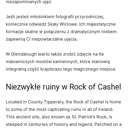
niezapomnianych ujęć.
Jeśli jesteś miłośnikiem fotografii przyrodniczej,
koniecznie odwiedź Skały Wiclowe. Ich majestatyczne
formacje skalne ⁢w połączeniu z dramatycznym niebem
zapewnią Ci niepowtarzalne ujęcia.
W Glendalough ‌warto także zrobić zdjęcie na tle
malowniczych mostów kamiennych, które stanowią
⁢integralną ​część krajobrazu tego magicznego miejsca.
Niezwykłe ruiny w Rock of Cashel
Located in ​County Tipperary, the⁤ Rock of Cashel is home
to some of the ‍most captivating ruins ‌in all of‍ Ireland.
This ancient site, also ‍known as St. Patrick’s Rock, is
steeped⁣ in centuries of history‍ and⁤ legend. Perched⁢ on a⁢