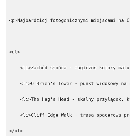
<p>Najbardziej fotogenicznymi miejscami na Cli
<ul>
    <li>Zachód słońca - magiczne kolory malują
    <li>O'Brien's Tower - punkt widokowy na sk
    <li>The Hag's Head - skalny przylądek, któ
    <li>Cliff Edge Walk - trasa spacerowa prow
</ul>