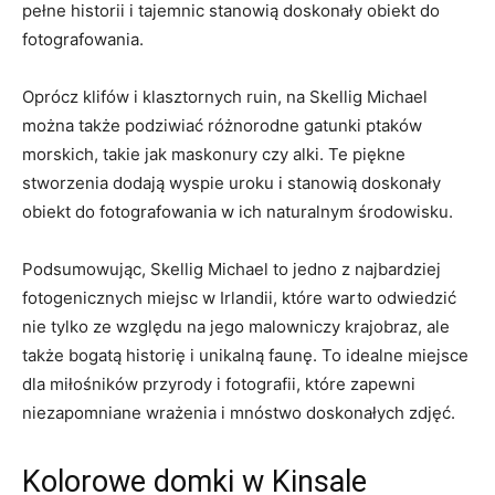
pełne historii i tajemnic stanowią​ doskonały obiekt do
fotografowania.
Oprócz klifów ‍i klasztornych ruin, na ​Skellig⁤ Michael
można także podziwiać różnorodne gatunki ptaków
⁤morskich, ‌takie jak maskonury czy alki. Te piękne​
stworzenia dodają wyspie uroku i stanowią⁣ doskonały
obiekt⁣ do fotografowania w ich naturalnym środowisku.
Podsumowując, Skellig ⁤Michael⁢ to jedno z najbardziej
fotogenicznych miejsc⁤ w ⁣Irlandii, które ​warto odwiedzić
⁣nie tylko ⁤ze względu na jego malowniczy krajobraz, ale
także bogatą historię i‍ unikalną‍ faunę. To idealne miejsce
dla miłośników przyrody ​i fotografii, które zapewni
niezapomniane ⁣wrażenia i mnóstwo doskonałych zdjęć.
Kolorowe⁢ domki w Kinsale