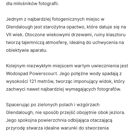
dla miłośników⁤ fotografii.
Jednym ​z najbardziej fotogenicznych miejsc w
‌Glendalough jest starożytna opactwo, które datuje się⁢ na
VII wiek.⁣ Otoczone wiekowymi drzewami, ruiny klasztoru
tworzą ⁤tajemniczą atmosferę, idealną ⁢do ​uchwycenia na
obiektywie aparatu.
Kolejnym niezwykłym miejscem wartym⁣ uwiecznienia jest
Wodospad Powerscourt. Jego potężne wody spadają z
wysokości 121 metrów,⁣ tworząc imponujący ⁣widok, który
zachwyci nawet⁣ najbardziej wymagających fotografów.
Spacerując po zielonych polach i wzgórzach
Glendalough, nie‍ sposób przejść obojętnie obok jeziora.
Jego‍ spokojna ​powierzchnia odbijająca otaczającą
przyrodę ⁢stwarza idealne warunki ⁤do stworzenia⁢