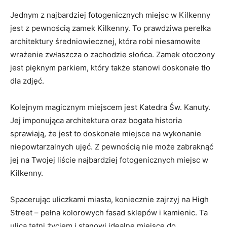
Jednym‍ z najbardziej fotogenicznych ‍miejsc w Kilkenny
jest z pewnością zamek​ Kilkenny. To prawdziwa ⁢perełka
‍architektury średniowiecznej, która robi niesamowite
wrażenie zwłaszcza o​ zachodzie słońca. Zamek otoczony
jest pięknym parkiem, który także stanowi doskonałe‌ tło
dla zdjęć.
Kolejnym magicznym miejscem ⁤jest Katedra⁤ Św. Kanuty.
Jej imponująca architektura oraz bogata historia⁢
sprawiają, że jest‍ to doskonałe miejsce na wykonanie
niepowtarzalnych ujęć. Z pewnością nie może ​zabraknąć
jej na Twojej liście najbardziej fotogenicznych miejsc ‌w
Kilkenny.
Spacerując uliczkami miasta, koniecznie zajrzyj na ‌High
Street – pełna kolorowych fasad sklepów i kamienic. Ta
ulica tętni życiem i stanowi idealne ⁣miejsce⁤ do