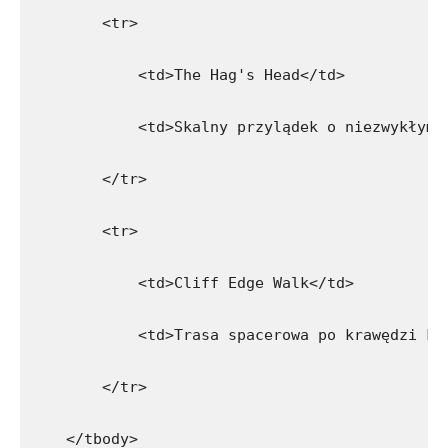
        <tr>
            <td>The Hag's Head</td>
            <td>Skalny przylądek o niezwykłym 
        </tr>
        <tr>
            <td>Cliff Edge Walk</td>
            <td>Trasa spacerowa po krawędzi kl
        </tr>
    </tbody>