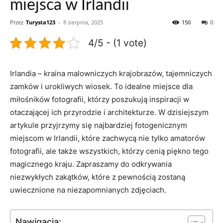
miejsca w Irlandii
Przez
Turysta123
-
8 sierpnia, 2025
150
0
4/5 - (1 vote)
Irlandia – kraina malowniczych krajobrazów, tajemniczych⁢
zamków i⁢ urokliwych wiosek. ⁣To idealne miejsce dla
miłośników ⁣fotografii, którzy poszukują inspiracji w
otaczającej ich przyrodzie i ⁤architekturze. W ⁣dzisiejszym
artykule przyjrzymy ​się najbardziej fotogenicznym ​
miejscom w‌ Irlandii, które zachwycą ‌nie tylko amatorów
fotografii, ale ‌także wszystkich, którzy cenią piękno ⁢tego
magicznego ‌kraju. Zapraszamy do odkrywania
⁤niezwykłych zakątków, które z pewnością zostaną
uwiecznione na⁣ niezapomnianych zdjęciach.
Nawigacja: