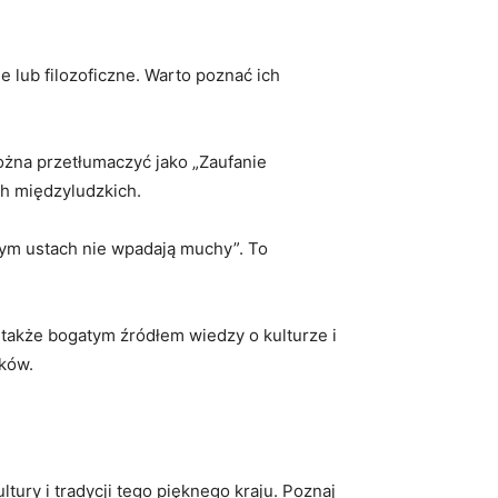
 lub filozoficzne.‍ Warto poznać ich⁤
ożna przetłumaczyć jako „Zaufanie
ch międzyludzkich.
m ustach ‍nie wpadają⁤ muchy”.⁤ To
akże bogatym źródłem⁢ wiedzy o‍ kulturze ⁣i
yków.
⁤ i⁣ tradycji⁣ tego pięknego⁣ kraju.‍ Poznaj