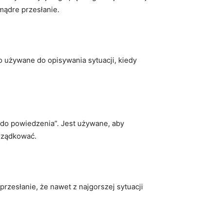
‌mądre przesłanie.
no używane do ‌opisywania sytuacji, ⁢kiedy
do​ powiedzenia”. Jest‍ używane,‌ aby
orządkować.
rzesłanie, że nawet⁤ z‌ najgorszej⁣ sytuacji⁢