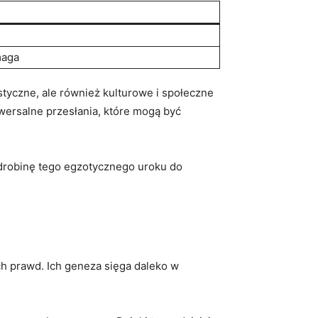
maga
styczne,‍ ale ⁢również kulturowe i społeczne
niwersalne przesłania, które mogą być
odrobinę tego⁤ egzotycznego uroku do
‌ prawd. Ich geneza sięga daleko‌ w‍