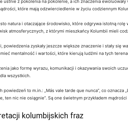
stnie ⁤z pokolenia na⁤ pokolenie, a ich ‌znaczenia⁢ ewoluowały⁤ 
ądrości, które mają odzwierciedlenie w życiu codziennym Kolu
 ⁣natura i otaczające środowisko, które ⁣odgrywa istotną ‌rolę 
jawisk atmosferycznych, z którymi mieszkańcy Kolumbii mieli codz
i, powiedzenia zyskały ​jeszcze większe‍ znaczenie‍ i stały się w
ieć‌ mentalność i ⁢wartości, które kierują ludźmi ⁢na ⁣tych‌ terena
nia jako formę⁣ wyrazu, komunikacji i okazywania swoich uczuć.
 dla wszystkich.
‌ powiedzeń to m.in.: „Más vale ​tarde⁢ que​ nunca”, co oznacza⁢ 
 chce,⁤ ten nic nie‌ osiągnie”. Są one świetnym ‍przykładem mądrośc
retacji kolumbijskich ‌fraz