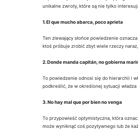
unikalne zwroty,⁣ które ⁤są nie tylko interes
1. El que mucho ⁢abarca, poco aprieta
Ten zlewający​ słońce powiedzenie⁣ oznacza do
ktoś​ próbuje zrobić ​zbyt wiele rzeczy nara
2. ⁣Donde manda​ capitán, no gobierna mari
To powiedzenie ⁢odnosi‍ się do hierarchii i 
podkreślić, że w ⁢określonej ​sytuacji władza
3. No hay mal que por⁢ bien ‍no venga
To przypowieść optymistyczna, ⁣która oznacza ⁣
może ⁣wyniknąć‍ coś pozytywnego lub że każ