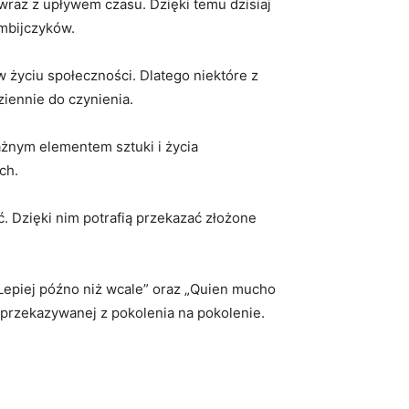
wraz z upływem⁤ czasu. ⁤Dzięki temu dzisiaj
mbijczyków.
w życiu społeczności. Dlatego ​niektóre z
iennie⁣ do czynienia.
ażnym elementem ‌sztuki i życia‍
ch.
 Dzięki ‍nim potrafią przekazać złożone
„Lepiej późno⁤ niż wcale” oraz „Quien ‌mucho
i przekazywanej‍ z⁣ pokolenia na pokolenie.