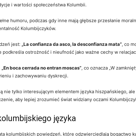
adycje i wartości społeczeństwa Kolumbii.
ne⁢ humoru, ‍podczas gdy​ inne ⁤mają głębsze⁣ przesłanie moralne‌
 mentalność Kolumbijczyków.
zeń⁤ jest:
„La⁣ confianza da asco, ‍la​ desconfianza mata”
, co m
ie podkreśla ostrożność i nieufność jako‌ ważne cechy w relacja
:
„En ⁢boca ​cerrada no entran ⁢moscas”
, co oznacza „W zamknięty
eniu i zachowywaniu‌ dyskrecji.
ie‌ tylko interesującym ‌elementem języka hiszpańskiego, ale t
czenie,‍ aby ​lepiej zrozumieć świat⁣ widziany oczami ​Kolumbijcz
kolumbijskiego języka
kolumbijskich ⁣powiedzeń, które odzwierciedlają bogactwo ​kultury