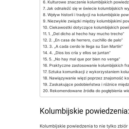
Kulturowe‍ znaczenie kolumbijskich powied
Jak odnaleźć⁤ się w⁣ świecie ⁢kolumbijskich ‌
Wpływ historii i tradycji ​na kolumbijskie ⁢po
Niezwykłe związki ‍między kolumbijskimi‌ pow
Ciekawostki dotyczące ⁣kolumbijskich pow
1. „Del dicho al hecho hay mucho trecho”
2. „En⁢ casa de ‌herrero, ⁣cuchillo​ de palo”
3. „A⁤ cada‌ cerdo​ le⁢ llega su San Martín”
4. „Dios ​los ​cría ​y ellos se juntan”
5. „No hay mal que por bien‍ no venga”
Praktyczne zastosowanie ⁢kolumbijskich‌ fr
Sztuka komunikacji z ​wykorzystaniem kol
Nawiązywanie ‍więzi poprzez znajomość ko
Zaskakujące podobieństwa‍ i różnice międz
Rekomendowane źródła do ​pogłębienia wie
Kolumbijskie powiedzenia:
Kolumbijskie powiedzenia to nie tylko zbiór