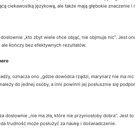
ującą ciekawostką językową, ale także mają głębokie​ znaczenie i 
słownie „kto ⁤zbyt ‍wiele⁣ chce objąć, nie⁢ objmuje ‌nic”. Jest o
z, ale kończy bez efektywnych rezultatów.
nero
władzy, ⁢oznacza ono „gdzie ‍dowódca rządzi, marynarz nie ma nic 
 należy ⁣do jednej osoby, a inni powinni jej posłusznie‍ się ⁣podp
dosłownie „nie ma zła, które⁢ nie ‍przyniosłoby ⁢dobra”.​ Jest to ​p
da trudność może posłużyć​ za naukę‍ i doświadczenie.