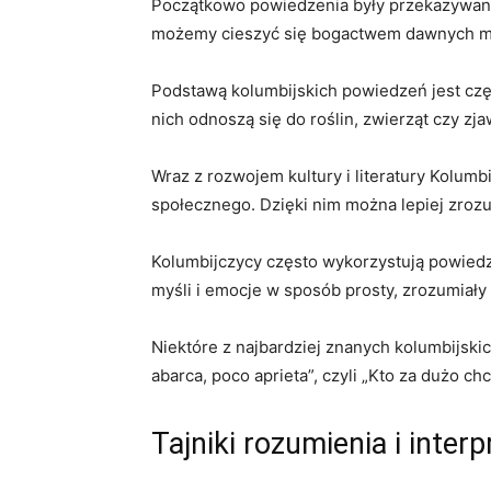
Początkowo⁤ powiedzenia były przekazywane ‍u
możemy cieszyć ⁢się bogactwem ​dawnych m
Podstawą kolumbijskich powiedzeń jest często
nich odnoszą się⁤ do roślin, zwierząt czy z
Wraz z rozwojem kultury i ⁣literatury Kolumbi
społecznego. Dzięki ⁢nim można​ lepiej ‌zrozum
Kolumbijczycy często wykorzystują powiedze
myśli⁢ i ⁣emocje w ​sposób prosty, zrozumiały
Niektóre z najbardziej znanych kolumbijskich
abarca, poco⁢ aprieta”,‌ czyli​ „Kto‍ za dużo
Tajniki⁢ rozumienia i interp