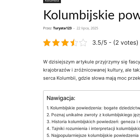
Kolumbia
Kolumbijskie pow
Przez
Turysta123
-
22 lipca, 2025
3.5/5 - (2 votes)
W dzisiejszym ‌artykule przyjrzymy się⁢ fas
krajobrazów i zróżnicowanej⁤ kultury, ale ta
serca Kolumbii, gdzie słowa mają moc przekaz
Nawigacja:
Kolumbijskie powiedzenia: bogate ‍dziedzict
Poznaj unikalne ​zwroty z kolumbijskiego ję
Historia⁤ kolumbijskich powiedzeń: geneza i⁣ 
Tajniki⁢ rozumienia i interpretacji kolumbijskic
Najpopularniejsze kolumbijskie powiedzenia⁤ i