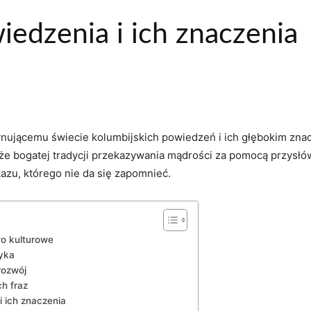
iedzenia i ich znaczenia
cynującemu świecie kolumbijskich ​powiedzeń i ich głębokim znacz
kże bogatej‍ tradycji‍ przekazywania⁣ mądrości za pomocą przysłów
u, którego‌ nie ‌da‍ się zapomnieć.
wo kulturowe
zyka
rozwój
h ‌fraz
 ‍ich znaczenia