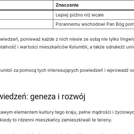
Znaczenie
Lepiej późno niż wcale
Porannemu wschodowi Pan ⁢Bóg po
iedzeń, ponieważ każde z ‍nich niesie ze ​sobą‍ nie tylko‌ lingwi
talność⁣ i⁤ wartości⁤ mieszkańców Kolumbii, a także odnaleźć‌ u
Kolumbii za pomocą⁣ tych⁤ interesujących⁢ powiedzeń i wprowadź 
wiedzeń: geneza i⁣ rozwój
kawym elementem kultury tego kraju, pełne mądrości ‌i życiowych
 kiedy to rdzenni mieszkańcy ‍zamieszkiwali‍ te tereny.