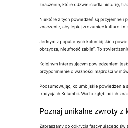
znaczenie, ⁣które odzwierciedla historię, tr
Niektóre z tych powiedzeń są ⁤przyjemne i peł
znaczenie,⁤ aby lepiej ‌zrozumieć kulturę i
Jednym z popularnych kolumbijskich powied
obrzydza, nieufność zabija”. To⁣ stwierdzen
Kolejnym interesującym ⁤powiedzeniem ‌jest
przypomnienie⁢ o ważności‍ mądrości w mówi
Podsumowując, kolumbijskie powiedzenia są n
tradycjach Kolumbii. ​Warto zgłębiać ich zna
Poznaj unikalne ​zwroty z 
Zapraszamy do⁢ odkrycia fascynującego świata 