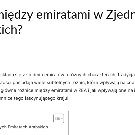
 między emiratami w Zje
ich?
y składa się z siedmiu ⁤emiratów o różnych charakterach, tradycja
tości posiadają wiele ‍subtelnych różnic,‍ które wpływają⁣ na c
są główne różnice między emiratami w ZEA i ‍jak wpływają one na i
ice ‌tego fascynującego⁢ kraju!
ych‌ Emiratach⁤ Arabskich