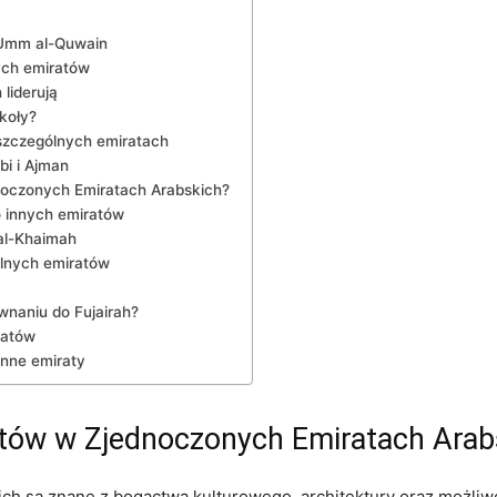
Umm ​al-Quwain
ych ‌emiratów
 liderują
zkoły?
szczególnych emiratach
i i ⁢Ajman
dnoczonych Emiratach Arabskich?
 ⁤innych emiratów
 al-Khaimah
ólnych emiratów
naniu do ‌Fujairah?
ratów
inne⁢ emiraty
atów⁣ w Zjednoczonych‌ Emiratach⁤ Ara
h są znane z bogactwa kulturowego, architektury ⁣oraz możliw