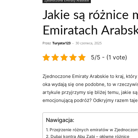
Zjednoczone Emiraty Arabskie
Jakie są różnice
Emiratach Arabsk
Przez
Turysta123
-
30 czerwca, 2025
5/5 - (1 vote)
Zjednoczone Emiraty ⁢Arabskie to ​kraj, któr
oka wydają się⁢ one podobne, to w rzeczywis
artykule przyjrzymy się‌ bliżej temu, jakie 
emocjonującą podróż? Odkryjmy razem tajemn
Nawigacja:
Przejrzenie różnych ‍emiratów⁣ w Zjednoczon
Dubaj kontra Abu Zabi – główne różnice