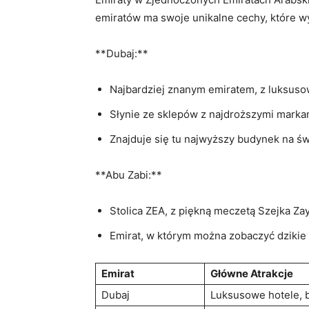
emiratów ma swoje unikalne cechy, które w
**Dubaj:**
Najbardziej znanym emiratem, z⁤ luksus
Słynie⁤ ze sklepów z najdroższymi marka
Znajduje się tu najwyższy‍ budynek na świ
**Abu Zabi:**
Stolica ZEA, ⁢z piękną‌ meczetą Szejka 
Emirat, w którym można zobaczyć‌ dzikie ⁢
Emirat
Główne⁢ Atrakcje
Dubaj
Luksusowe hotele, ⁤b