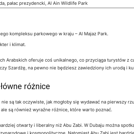
a, pałac prezydencki, Al​ Ain​ Wildlife Park
zego kompleksu parkowego w kraju – ​Al Majaz ‌Park.
ter i klimat.
rabskich⁤ oferuje⁢ coś ‍unikalnego, co przyciąga ⁣turystów‍ z ca
‌czy Szardżę, na pewno nie będziesz zawiedziony ich urodą i kul
główne różnice
i nie są tak oczywiste, jak mogłoby się wydawać na pierwszy rz
ale ​są również wyraźne różnice, które warto poznać.
bardziej otwarty i liberalny niż Abu Zabi. ⁢W Dubaju można ‍spotk
ędzynarodowe i ‌kosmopolityczne. Natomiast ‌Abu Zabi jest bardzie