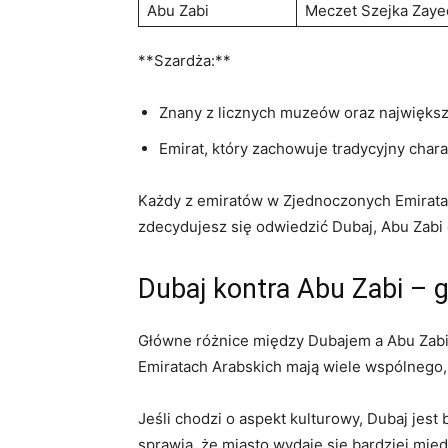
Abu Zabi
Meczet⁢ Szejka Zayed
**Szardża:**
Znany z licznych ⁣muzeów ​oraz najwięks
Emirat, który‍ zachowuje tradycyjny charak
Każdy z emiratów w Zjednoczonych Emiratach A
zdecydujesz się⁣ odwiedzić Dubaj, Abu Zabi 
Dubaj kontra Abu Zabi – 
Główne różnice⁣ między ⁤Dubajem a‍ Abu Zab
Emiratach Arabskich mają wiele wspólnego, 
Jeśli chodzi o aspekt kulturowy, Dubaj jest 
sprawia,⁢ że ‌miasto wydaje się ‍bardziej​ mi