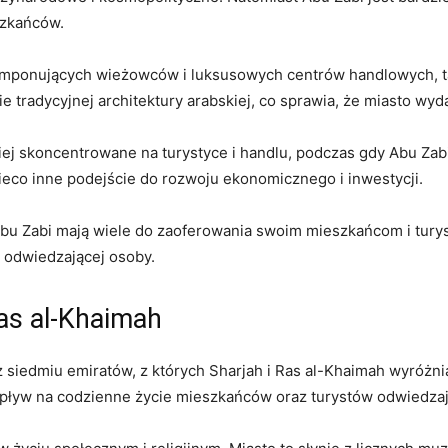
szkańców.
 imponujących wieżowców ​i ⁣luksusowych centrów ⁤handlowych, tak
tradycyjnej architektury arabskiej, ⁤co ⁤sprawia, ‌że miasto wyda
dziej skoncentrowane na‍ turystyce i handlu, podczas gdy Abu Zab
ieco inne podejście‍ do rozwoju ekonomicznego i inwestycji.
⁢ Abu Zabi mają wiele do ⁣zaoferowania⁣ swoim mieszkańcom i⁢ t
ń odwiedzającej ‍osoby.
Ras⁣ al-Khaimah
 siedmiu emiratów, z ​których Sharjah‌ i Ras al-Khaimah wyróżnia
 wpływ ⁤na codzienne życie⁢ mieszkańców oraz turystów odwiedza