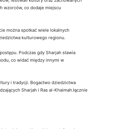
uzeów, festiwali ‌kultury oraz zachowanych
ch wzorców, co dodaje miejscu
acie można spotkać⁤ wiele lokalnych
ziedzictwa kulturowego regionu.
postępu. Podczas gdy Sharjah‍ stawia‍
hodu,‍ co widać​ między innymi w
ry i ⁢tradycji. Bogactwo ⁢dziedzictwa
wiedzających Sharjah i Ras al-Khaimah.łącznie