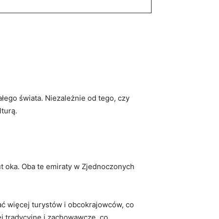
łego świata.​ Niezależnie od tego, czy
turą.
ut oka. Oba ⁣te emiraty w Zjednoczonych
ać ⁣więcej turystów i obcokrajowców, ⁢co
j​ tradycyjne ‌i zachowawcze,‌ co