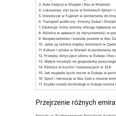
Rola tradycji w Sharjah‍ i Ras⁣ al-Khaimah
Luksusowy styl życia w Emiratach Ajman i 
Inwestycje w⁢ Fujairah w⁤ porównaniu do inn
Transport publiczny: Emiraty Dubai i Sharjah
Edukacja: ⁤które emiraty oferują najlepsze s
Różnice w opłatach za nieruchomości w ⁢po
Bezpieczeństwo i ⁣kwestie prawne w Abu‌ Zab
Jakie są różnice między emiratami‌ w Zje
Kultura i sztuka w Sharjah w porównaniu do
Przepisy dotyczące ubioru w Dubaju i Ras
Wpływ turystyki na gospodarkę ‌poszczeg
Różnice w kuchni i restauracjach w ZEA
Jak wygląda życie nocne w Dubaju w ​porów
Sport i rekreacja w Abu Zabi a reszcie‌ emi
Szybki rozwój technologii w Dubaju kontra⁤ 
Przejrzenie różnych ‍emir
Emiraty w Zjednoczonych Emiratach Arabskic