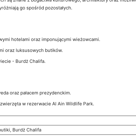
yróżniają go spośród pozostałych.
owymi hotelami oraz ​imponującymi wieżowcami.
mi oraz luksusowych butików.
ecie -‌ Burdż Chalifa.
Zayeda oraz pałacem prezydenckim.
zwierzęta w rezerwacie Al Ain Wildlife Park.
utiki, Burdż Chalifa