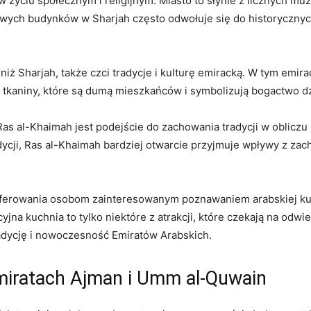
w‍ życiu społecznym i religijnym. Miasto ⁣to słynie z licznych ⁣m
kowych budynków w⁣ Sharjah często odwołuje się do historyczny
iż Sharjah, także czci tradycje i kulturę emiracką.​ W tym emir
y tkaniny, które są dumą mieszkańców i symbolizują bogactwo d
as al-Khaimah ⁣jest podejście do zachowania tradycji w obliczu 
cji, Ras ‍al-Khaimah bardziej otwarcie przyjmuje wpływy ⁤z ⁣zac
oferowania osobom zainteresowanym poznawaniem​ arabskiej kultu
cyjna kuchnia to tylko niektóre z atrakcji, które ⁣czekają na ‍od
dycję i nowoczesność Emiratów‍ Arabskich.
miratach Ajman i Umm ​al-Quwain