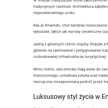
W Sharjah tradycja jest silnie zakorzeniona 
‍tradycyjnych rzemiosł. Architektura zabyt
niepowtarzalnego uroku.
Ras‌ al-Khaimah, choć bardziej nowoczesne n
rękodzieł, takich jak wyroby ceramiczne cz
Jedną z głównych ⁣różnic między Sharjah a R
głównie na zachowanie i pielęgnowanie trady
⁣rozbudowanej infrastrukturze turystycznej.
Mimo różnic, oba emiraty mają wiele do ⁤za
historycznego, ⁢unikatowa⁤ sztuka oraz ‍trady
tworzą one niezapomnianą podróż przez tra
Luksusowy styl życia w E