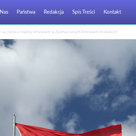
Nas
Państwa
Redakcja
Spis Treści
Kontakt
ie są różnice między emiratami w Zjednoczonych Emiratach Arabskich?