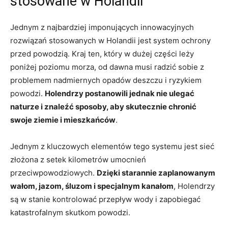
stosowane‌ w Holandii
Jednym z najbardziej imponujących ⁣innowacyjnych⁢
rozwiązań stosowanych w ⁢Holandii jest system ochrony⁣
przed ⁢powodzią. ‌Kraj ten, który w dużej części ‌leży
⁢poniżej poziomu ​morza, od dawna⁤ musi radzić ⁤sobie z
⁣problemem nadmiernych opadów deszczu⁣ i ryzykiem
powodzi.
Holendrzy postanowili jednak nie ulegać
naturze i znaleźć sposoby, aby skutecznie chronić
‌swoje ziemie i mieszkańców
.
Jednym z kluczowych elementów ⁢tego systemu jest sieć
złożona z setek kilometrów umocnień
przeciwpowodziowych.⁣
Dzięki starannie⁤ zaplanowanym
wałom, jazom, ⁣śluzom i ⁢specjalnym kanałom
, Holendrzy
są w stanie kontrolować ⁢przepływ ‌wody‍ i zapobiegać
katastrofalnym skutkom ‍powodzi.