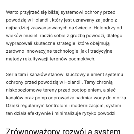
Warto przyjrzeć się bliżej ⁣systemowi ​ochrony⁢ przed⁢
powodzią w ‌Holandii, który ⁣jest ‌uznawany ​za jedno z
najbardziej zaawansowanych na świecie.‌ Holendrzy od
wieków ‍musieli radzić⁤ sobie z groźbą powodzi,⁢ dlatego
wypracowali skuteczne strategie,⁤ które‌ obejmują
zarówno ‍innowacyjne‍ technologie, jak⁤ i tradycyjne
metody rekultywacji⁣ terenów podmokłych.
Seria tam i kanałów‍ stanowi kluczowy‍ element ‍systemu
ochrony przed powodzią w ‌Holandii. Tamy⁣ chronią
⁢niskopoziomowe tereny przed podtopieniem, a sieć
kanałów oraz pomp odprowadza nadmiar wody do morza.
⁣Dzięki regularnym kontrolom i modernizacjom, system​
ten ⁢działa efektywnie i minimalizuje ryzyko powodzi.
Zrównoważony rozwój a system