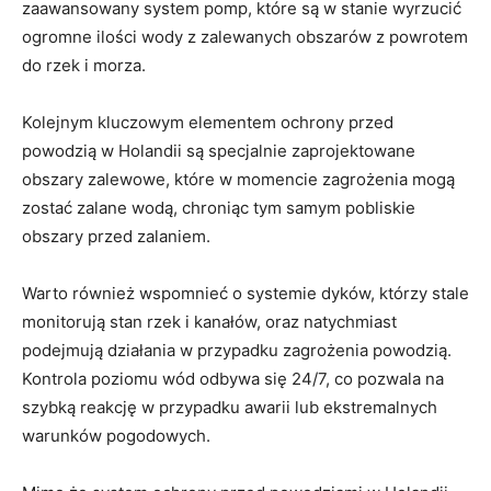
zaawansowany system‍ pomp, które ‍są w stanie wyrzucić
ogromne ilości wody z zalewanych ​obszarów⁢ z powrotem
do ​rzek i morza.
Kolejnym ⁤kluczowym elementem ochrony przed
powodzią w Holandii są ‌specjalnie zaprojektowane
obszary‌ zalewowe, które w momencie⁣ zagrożenia mogą
zostać zalane wodą, chroniąc⁢ tym samym pobliskie
obszary ⁣przed zalaniem.
Warto⁣ również wspomnieć o systemie dyków, którzy‍ stale⁢
monitorują stan rzek ⁤i⁣ kanałów,‌ oraz natychmiast
podejmują‍ działania w przypadku ⁣zagrożenia powodzią.
Kontrola ⁢poziomu wód odbywa się 24/7, co pozwala‍ na
szybką reakcję w przypadku ‌awarii lub ekstremalnych
warunków pogodowych. ⁢