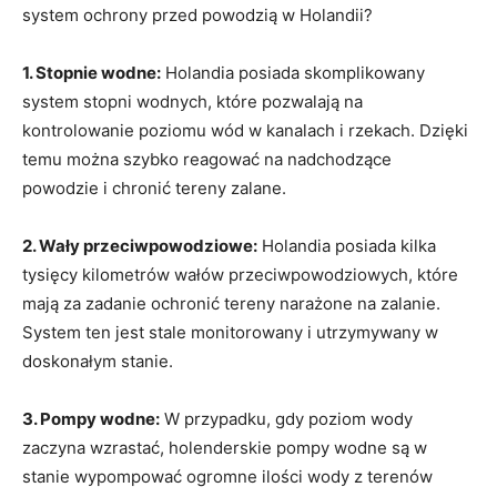
system ochrony ‍przed⁤ powodzią w Holandii?
1. ​Stopnie wodne:
Holandia posiada skomplikowany
system stopni wodnych, które ‌pozwalają na
kontrolowanie poziomu ‍wód w ‍kanalach i rzekach.​ Dzięki
‍temu‍ można​ szybko ​reagować na nadchodzące
powodzie i‍ chronić tereny zalane.
2. ⁣Wały przeciwpowodziowe:
Holandia posiada kilka
⁤tysięcy kilometrów ​wałów ⁤przeciwpowodziowych, które
⁤mają za zadanie ochronić tereny narażone na zalanie.
System‍ ten jest stale ‌monitorowany i utrzymywany w
doskonałym stanie.
3. ‌Pompy wodne:
W‍ przypadku, gdy⁣ poziom wody
zaczyna wzrastać, holenderskie⁢ pompy wodne są‍ w
stanie ⁣wypompować ogromne‌ ilości wody z terenów