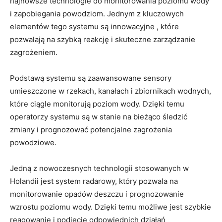
najnowsze technologie⁢ do⁤ monitorowania poziomu wody
⁤i zapobiegania powodziom.⁢ Jednym​ z ⁣kluczowych
elementów tego systemu są innowacyjne , ⁣które
pozwalają na ​szybką ⁣reakcję i skuteczne zarządzanie
zagrożeniem.
Podstawą ‌systemu są zaawansowane sensory
umieszczone w rzekach, kanałach⁣ i zbiornikach ⁤wodnych,
⁢które ciągle monitorują poziom wody. Dzięki temu
operatorzy systemu⁤ są⁢ w ‌stanie na ⁣bieżąco śledzić
zmiany i prognozować potencjalne ​zagrożenia
powodziowe.
Jedną‌ z nowoczesnych technologii‌ stosowanych w
Holandii‌ jest system radarowy, który pozwala na
monitorowanie ⁣opadów deszczu ‌i prognozowanie‌
wzrostu poziomu wody. ‍Dzięki temu możliwe ‌jest szybkie
reagowanie i podjęcie odpowiednich działań