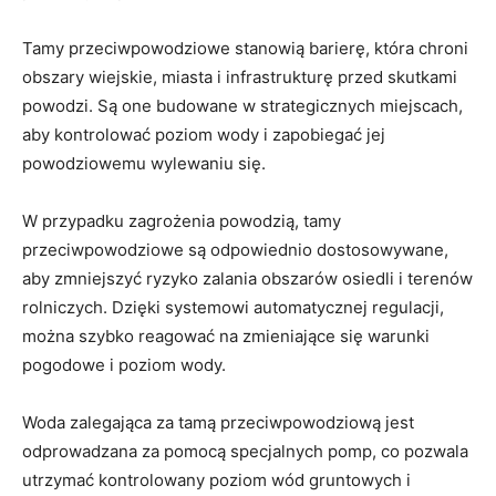
Tamy przeciwpowodziowe stanowią⁢ barierę, ⁣która chroni⁤
obszary wiejskie, miasta i infrastrukturę przed skutkami
⁢powodzi. ‍Są​ one budowane w strategicznych miejscach,
aby kontrolować poziom wody i zapobiegać jej
powodziowemu wylewaniu się.
W⁣ przypadku zagrożenia powodzią, tamy
przeciwpowodziowe są odpowiednio dostosowywane,
aby zmniejszyć⁤ ryzyko ⁣zalania obszarów⁢ osiedli i terenów
rolniczych.⁣ Dzięki systemowi automatycznej regulacji,‍
można szybko reagować na⁢ zmieniające⁤ się warunki​
pogodowe i poziom⁢ wody.
Woda zalegająca za tamą przeciwpowodziową jest
odprowadzana‍ za pomocą specjalnych‌ pomp, co pozwala
utrzymać⁤ kontrolowany poziom wód gruntowych i