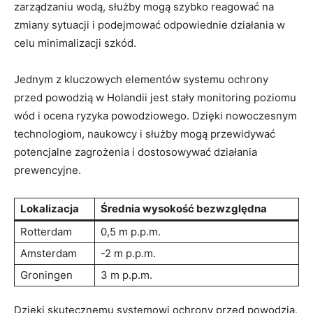
zarządzaniu wodą, służby mogą ⁢szybko reagować na
zmiany sytuacji i podejmować odpowiednie ​działania w
celu ​minimalizacji szkód.
Jednym z kluczowych elementów systemu ochrony
⁣przed powodzią ⁢w Holandii​ jest stały monitoring poziomu
wód⁢ i ocena ⁣ryzyka powodziowego. Dzięki nowoczesnym
technologiom, naukowcy i służby mogą przewidywać
potencjalne zagrożenia i dostosowywać działania
prewencyjne.
Lokalizacja
Średnia wysokość bezwzględna
Rotterdam
0,5 m p.p.m.
Amsterdam
-2‍ m ⁣p.p.m.
Groningen
3 m⁢ p.p.m.
Dzięki‍ skutecznemu systemowi ochrony przed powodzią,