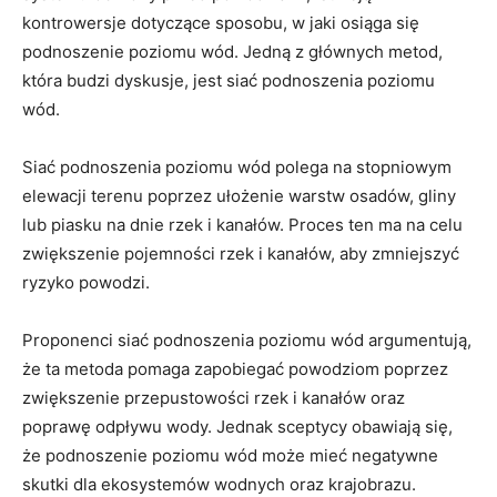
kontrowersje ‌dotyczące ⁤sposobu, w jaki osiąga się
podnoszenie⁢ poziomu wód. Jedną z⁣ głównych ​metod,
która ⁣budzi dyskusje, jest siać podnoszenia poziomu⁣
wód.
Siać podnoszenia ⁣poziomu wód polega na stopniowym
elewacji terenu poprzez‍ ułożenie warstw osadów, gliny
⁣lub piasku ⁣na dnie rzek‍ i kanałów. Proces ten ma na celu
zwiększenie⁣ pojemności rzek ​i kanałów, aby zmniejszyć
ryzyko ⁣powodzi.
Proponenci siać podnoszenia poziomu‌ wód argumentują,
że⁣ ta metoda pomaga zapobiegać powodziom poprzez
zwiększenie przepustowości​ rzek i kanałów oraz⁤
poprawę odpływu wody. Jednak ​sceptycy obawiają ⁢się,
że podnoszenie⁤ poziomu wód może ⁤mieć negatywne
‌skutki ⁤dla ekosystemów wodnych oraz ​krajobrazu.