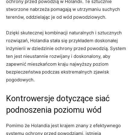
ochrony⁢ przed powodzią⁤ w Holandii. Te⁢ sztucznie
stworzone nabrzeża pomagają w utrzymaniu ⁢suchych
terenów, oddzielając ⁢je od wód powodziowych.
Dzięki ‌skutecznej kombinacji naturalnych i sztucznych
rozwiązań,‌ Holandia stała ⁢się przykładem doskonałej
‍inżynierii w dziedzinie⁤ ochrony przed powodzią.‌ System
⁣ten ‌jest nieustannie‌ rozwijany ⁣i doskonalony,​ aby
‍zapewnić ​mieszkańcom⁢ kraju najwyższy poziom
‍bezpieczeństwa podczas ekstremalnych zjawisk
⁢pogodowych.
Kontrowersje ​dotyczące siać
podnoszenia poziomu wód
Pomimo że Holandia jest ‌krajem znany z⁢ efektywnego ​
systemu ochrony przed powodziami, istnieją