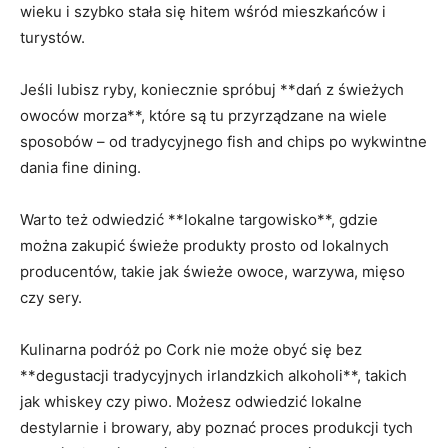
wieku i szybko​ stała się hitem wśród ⁣mieszkańców ⁢i
turystów.
Jeśli lubisz ryby, koniecznie spróbuj **dań z‌ świeżych
owoców morza**,​ które są tu przyrządzane na wiele
sposobów –⁢ od tradycyjnego fish and chips⁢ po wykwintne
dania ⁢fine‌ dining.
Warto też odwiedzić⁤ **lokalne targowisko**, gdzie
‌można zakupić świeże produkty prosto od lokalnych
producentów, takie jak świeże owoce, warzywa, mięso
czy sery.
Kulinarna podróż po Cork nie może obyć się bez
**degustacji tradycyjnych irlandzkich alkoholi**, takich
jak whiskey czy piwo. Możesz odwiedzić lokalne
destylarnie i ⁤browary, aby poznać proces produkcji tych