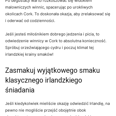
Po degustacji warto rozkoszować się widokiem
malowniczych winnic, spacerując po urokliwych
okolicach Cork. To doskonała okazja,⁤ aby zrelaksować⁢ się
i oderwać od codzienności.
Jeśli‌ jesteś miłośnikiem dobrego jedzenia i picia, to
odwiedzenie winnicy w Cork to absolutna ⁢konieczność.
Spróbuj orzeźwiającego cydru i poczuj klimat ⁤tej
irlandzkiej krainy smaków!
Zasmakuj wyjątkowego smaku
klasycznego irlandzkiego
śniadania
Jeśli kiedykolwiek mieliście okazję odwiedzić Irlandię, na
⁤pewno nie mogliście przejść obojętnie obok