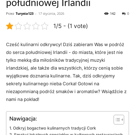
południowej Irlandii
Przez
Turysta123
-
17 stycznia, 2026
142
0
1/5 - (1 vote)
Cześć kulinarni odkrywcy! Dziś zabieram Was w podróż
do serca południowej⁣ Irlandii ‍- do miasta, które jest nie
tylko ⁤mekką dla miłośników tradycyjnej muzyki
irlandzkiej, ale także dla wszystkich, którzy cenią sobie
wyjątkowe doznania ‍kulinarne. Tak, dziś odkryjemy⁤
sekrety kulinarnego nieba Corka! Gotowi⁢ na
niezapomnianą podróż smaków i aromatów? Wsiądźcie ​z
nami na pokład!
Nawigacja:
Odkryj bogactwo ⁣kulinarnych tradycji Cork
Smakuj lokalnych specjałów ⁣w kultowych restauracjach