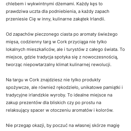
chlebem i wykwintnymi dżemami. Każdy⁤ kęs to​
prawdziwa⁢ uczta dla podniebienia, a każdy ‍zapach
przeniesie Cię w inny, kulinarne zakątek Irlandii.
Od zapachów pieczonego ciasta po aromaty świeżego
mięsa, codzienny targ ‌w ‍Cork przyciąga nie tylko
lokalnych mieszkańców, ale i turystów z całego​ świata. To
miejsce, gdzie tradycja spotyka się z nowoczesnością,
tworząc ⁤niepowtarzalny klimat ‍kulinarnej rewolucji.
Na targu w Cork znajdziesz nie tylko produkty
spożywcze, ale również rękodzieło, unikatowe pamiątki i
tradycyjne ‌irlandzkie wyroby. ⁢To idealne miejsce na
zakup ⁢prezentów dla bliskich czy po prostu‌ na
relaksujący spacer w otoczeniu aromatów i kolorów.
Nie przegap okazji, by poczuć‍ na własnej skórze magię