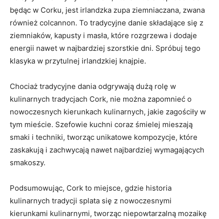
będąc w Corku, jest irlandzka zupa​ ziemniaczana, zwana
również colcannon. To tradycyjne danie składające się z
ziemniaków, kapusty i⁣ masła, które rozgrzewa i dodaje​
energii nawet w najbardziej szorstkie dni. ​Spróbuj⁤ tego
klasyka w przytulnej irlandzkiej knajpie.
Chociaż tradycyjne dania odgrywają dużą rolę ‍w
kulinarnych tradycjach Cork, nie można zapomnieć o
nowoczesnych kierunkach ‍kulinarnych, jakie zagościły w
tym⁣ mieście. Szefowie kuchni coraz śmielej mieszają
smaki i techniki, tworząc unikatowe kompozycje, które
zaskakują i zachwycają nawet najbardziej wymagających
smakoszy.
Podsumowując, ‌Cork to miejsce, gdzie historia
⁤kulinarnych tradycji ​splata się z⁤ nowoczesnymi
⁤kierunkami kulinarnymi, tworząc niepowtarzalną mozaikę