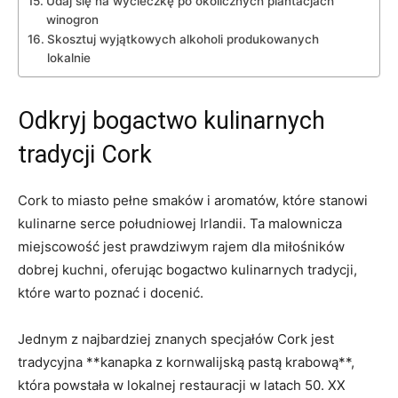
Udaj⁢ się na wycieczkę po okolicznych plantacjach
winogron
Skosztuj wyjątkowych alkoholi produkowanych
lokalnie
Odkryj bogactwo ⁣kulinarnych
tradycji Cork
Cork to miasto pełne smaków i⁤ aromatów, ⁢które stanowi
⁤kulinarne serce południowej Irlandii. Ta malownicza⁤
miejscowość jest prawdziwym rajem dla miłośników
dobrej kuchni, oferując bogactwo kulinarnych tradycji,
które warto poznać i docenić.
Jednym z najbardziej znanych specjałów Cork jest
tradycyjna **kanapka z kornwalijską⁣ pastą krabową**,
która powstała w lokalnej restauracji ⁣w​ latach 50. XX