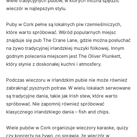
wiele tradycyjnych pubów, w których można spędzić‌
wieczór w najlepszym stylu.
Puby w Cork pełne są lokalnych piw rzemieślniczych,
które warto spróbować. Wśród popularnych miejsc
znajduje się pub The Crane Lane, ⁤gdzie⁤ można posłuchać
na⁤ żywo tradycyjnej irlandzkiej muzyki folkowej. Innym
godnym polecenia​ miejscem jest The Oliver⁤ Plunkett,
który słynie⁢ z doskonałej kuchni i atmosfery.
Podczas wieczoru w irlandzkim pubie nie może również
⁣zabraknąć pysznych⁢ potraw. W wielu lokalach ⁤serwowane
są tradycyjne dania,‍ takie jak ⁢Irish stew, które⁣ warto⁢
spróbować. Nie zapomnij również spróbować
klasycznego irlandzkiego dania – fish and‌ chips.
Wiele pubów w Cork organizuje wieczory karaoke, quizy
czy koncerty na żywo, co sprawia, że wieczór w