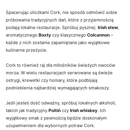
Spacerując uliczkami Cork, nie sposób ‍odmówić ​sobie
próbowania tradycyjnych dań, które z przyjemnością
podają lokalne restauracje. Spróbuj pysznej ⁣
Irish stew
,
aromatycznego
Boxty
czy klasycznego
Colcannon
–
każde ⁣z nich zostanie zapamiętane jako wyjątkowe
kulinarne przeżycie.
Cork to również raj dla miłośników​ świeżych‍ owoców
morza. W wielu restauracjach serwowane są świeże⁢
ostrygi, krewetki czy homary, które podbijają
podniebienia najbardziej wymagających smakoszy.
Jeśli jesteś dość odważny, spróbuj​ lokalnych alkoholi,
takich jak tradycyjny
Poitiń
czy
Irish whiskey
. Ich‍
wyjątkowy smak z pewnością będzie doskonałym
uzupełnieniem dla wybornych potraw Cork.