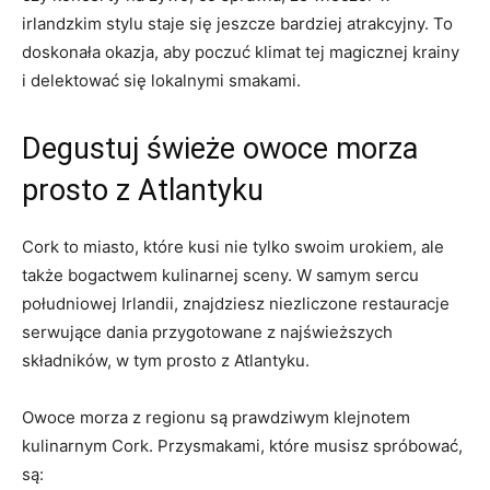
irlandzkim stylu staje się jeszcze bardziej atrakcyjny. To
‍doskonała okazja, aby poczuć⁣ klimat tej magicznej krainy⁣
i delektować się lokalnymi smakami.
Degustuj⁤ świeże⁣ owoce morza
prosto z⁢ Atlantyku
Cork to‍ miasto, które kusi nie tylko swoim ‌urokiem,⁤ ale
także bogactwem kulinarnej sceny. ⁤W‍ samym sercu⁤
południowej Irlandii, znajdziesz ‍niezliczone restauracje
serwujące dania przygotowane ‍z najświeższych⁢
składników, w tym⁤ prosto ‌z Atlantyku.
Owoce‌ morza​ z regionu są prawdziwym klejnotem
⁣kulinarnym⁢ Cork.⁤ Przysmakami, które musisz spróbować,
są: