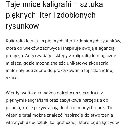
Tajemnice kaligrafii – sztuka
pięknych liter i zdobionych
rysunków
Kaligrafia to sztuka⁣ pięknych liter i zdobionych rysunków,
która od wieków zachwyca i inspiruje swoją elegancją i
precyzją. Antykwariaty i sklepy ‌z kaligrafią to⁢ magiczne
miejsca, gdzie można znaleźć unikatowe akcesoria​ i
⁢materiały potrzebne do praktykowania‌ tej szlachetnej
sztuki.
W antykwariatach⁣ można natrafić na starodruki z​
pięknymi kaligrafiami oraz zabytkowe‍ narzędzia⁣ do⁤
pisania, które przywracają ducha minionych epok. To
właśnie tutaj można znaleźć inspirację do stworzenia
własnych dzieł sztuki⁢ kaligraficznej, które będą łączyć‍ w