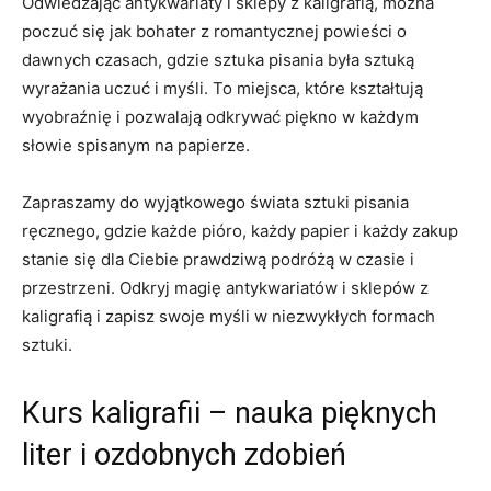
Odwiedzając antykwariaty i sklepy z kaligrafią, można
poczuć się⁤ jak bohater ‌z romantycznej powieści o
dawnych czasach, gdzie⁣ sztuka pisania była sztuką
wyrażania uczuć ⁢i myśli. To miejsca,‍ które ‌kształtują
wyobraźnię i pozwalają odkrywać piękno w⁣ każdym
słowie spisanym na papierze.
Zapraszamy do wyjątkowego świata sztuki​ pisania
ręcznego, gdzie każde ‌pióro, każdy papier ‌i każdy zakup
stanie się dla Ciebie ⁣prawdziwą podróżą w czasie i
przestrzeni. Odkryj ⁣magię antykwariatów i sklepów ‍z‍
kaligrafią i zapisz swoje myśli​ w niezwykłych⁢ formach
sztuki.
Kurs kaligrafii ​– nauka pięknych
liter i ozdobnych zdobień