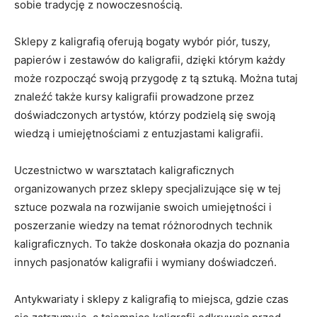
sobie tradycję z nowoczesnością.
Sklepy ⁣z kaligrafią oferują bogaty wybór piór, tuszy,
papierów i‌ zestawów do ​kaligrafii, dzięki którym‍ każdy
może rozpocząć⁢ swoją ​przygodę z tą‌ sztuką. Można tutaj
znaleźć także kursy kaligrafii prowadzone przez
‌doświadczonych⁣ artystów, którzy podzielą się ‍swoją
wiedzą i umiejętnościami z ​entuzjastami kaligrafii.
Uczestnictwo w warsztatach kaligraficznych
organizowanych przez sklepy specjalizujące się w tej
sztuce pozwala​ na‍ rozwijanie swoich ⁣umiejętności i
⁢poszerzanie wiedzy na ⁤temat różnorodnych ⁤technik​
kaligraficznych. To ‍także doskonała okazja do ‌poznania
innych⁢ pasjonatów kaligrafii i wymiany ​doświadczeń.
Antykwariaty i ‍sklepy z‍ kaligrafią to miejsca, gdzie‌ czas