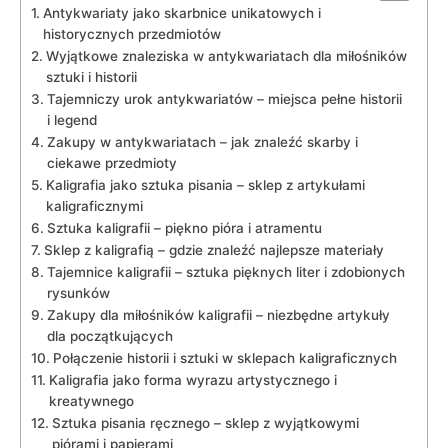
Antykwariaty jako skarbnice ​unikatowych i
historycznych przedmiotów
Wyjątkowe⁤ znaleziska ‌w antykwariatach dla miłośników
‌sztuki i historii
Tajemniczy urok antykwariatów – miejsca ⁤pełne historii
i legend
Zakupy ‌w antykwariatach – jak ‍znaleźć skarby i
ciekawe przedmioty
Kaligrafia jako ⁢sztuka pisania – sklep z ⁣artykułami
kaligraficznymi
Sztuka ‍kaligrafii –⁤ piękno pióra i atramentu
Sklep z kaligrafią – gdzie⁢ znaleźć najlepsze materiały
Tajemnice kaligrafii – sztuka pięknych liter i zdobionych
rysunków
Zakupy⁣ dla miłośników kaligrafii – niezbędne artykuły
dla⁣ początkujących
Połączenie⁣ historii i sztuki w sklepach kaligraficznych
Kaligrafia jako forma wyrazu​ artystycznego i
kreatywnego
Sztuka pisania​ ręcznego – sklep z wyjątkowymi
piórami i ‍papierami