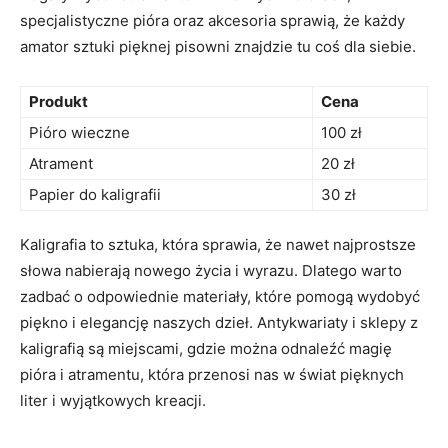
specjalistyczne pióra oraz akcesoria sprawią, że każdy⁣
amator sztuki pięknej pisowni znajdzie tu coś‍ dla siebie.
Produkt
Cena
Pióro ⁣wieczne
100 zł
Atrament
20 ‍zł
Papier do ‍kaligrafii
30 zł
Kaligrafia to sztuka, ‌która‌ sprawia, że nawet najprostsze
słowa nabierają nowego życia i wyrazu. ⁤Dlatego warto
zadbać⁢ o odpowiednie⁣ materiały, które pomogą⁢ wydobyć⁤
piękno i elegancję naszych dzieł. Antykwariaty i sklepy z
kaligrafią są⁤ miejscami, ⁤gdzie można ​odnaleźć magię
pióra i⁢ atramentu, która ⁢przenosi nas w świat pięknych
‍liter‌ i ‍wyjątkowych kreacji.