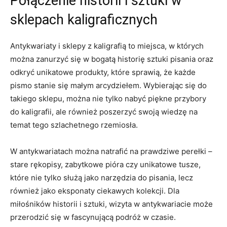
Połączenie⁣ historii i sztuki w
sklepach kaligraficznych
Antykwariaty i sklepy z kaligrafią to miejsca, w których
‍można zanurzyć się w bogatą historię ⁤sztuki pisania‍ oraz⁣
odkryć unikatowe produkty, które sprawią, że każde
pismo stanie się małym⁢ arcydziełem. Wybierając się do
takiego ⁤sklepu, można⁣ nie tylko nabyć piękne przybory
do kaligrafii, ale również poszerzyć swoją wiedzę na⁣
temat tego szlachetnego ​rzemiosła.
W ⁢antykwariatach⁣ można natrafić na⁤ prawdziwe⁢ perełki –
stare rękopisy, zabytkowe pióra czy unikatowe tusze,
które nie tylko służą jako narzędzia do pisania,​ lecz
również jako eksponaty ‍ciekawych kolekcji. Dla
miłośników historii i sztuki, wizyta w antykwariacie może‍
przerodzić ‍się w fascynującą podróż w⁢ czasie.