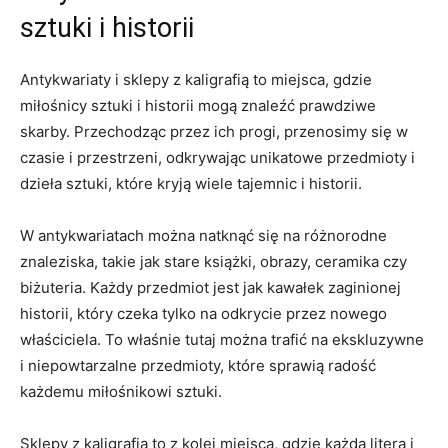
‌sztuki i historii
Antykwariaty i sklepy ‍z kaligrafią ⁤to ⁣miejsca, gdzie ​
miłośnicy ‌sztuki i historii mogą znaleźć prawdziwe
skarby. ‍Przechodząc przez ich progi, przenosimy ​się w
czasie i przestrzeni, odkrywając unikatowe przedmioty i
dzieła sztuki,⁤ które kryją wiele tajemnic ‌i ⁤historii.
W antykwariatach można natknąć ⁣się na różnorodne⁤
znaleziska, takie jak stare ⁣książki, obrazy, ceramika czy
⁤biżuteria. ⁢Każdy przedmiot⁣ jest jak kawałek zaginionej
historii, który⁣ czeka tylko na odkrycie‍ przez nowego ​
właściciela. To właśnie tutaj można⁤ trafić na ekskluzywne
i ​niepowtarzalne przedmioty, które sprawią radość
każdemu ⁢miłośnikowi ⁢sztuki.
Sklepy⁢ z kaligrafią to z kolei ‍miejsca, gdzie⁢ każda ⁢litera i