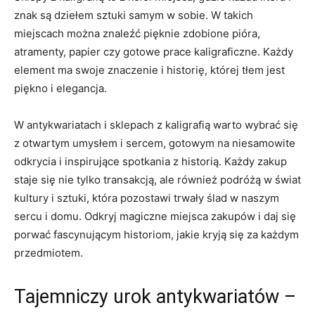
znak⁣ są dziełem sztuki samym w sobie. W takich
miejscach można⁤ znaleźć pięknie ⁣zdobione pióra,
atramenty, ⁤papier czy gotowe‍ prace kaligraficzne. Każdy
element ‌ma swoje znaczenie i historię, której ⁣tłem‍ jest
piękno i elegancja.
W antykwariatach i sklepach z kaligrafią warto ⁤wybrać się⁣
z otwartym umysłem i ​sercem, gotowym ⁤na niesamowite⁣
odkrycia⁣ i inspirujące spotkania z historią. Każdy zakup
staje ‍się nie tylko transakcją, ale⁣ również podróżą ‍w świat
kultury‌ i sztuki, która pozostawi⁤ trwały ślad w naszym
sercu i domu. Odkryj magiczne ⁤miejsca ⁢zakupów⁢ i⁢ daj się
porwać fascynującym​ historiom, jakie kryją się za każdym
przedmiotem.
Tajemniczy urok antykwariatów –