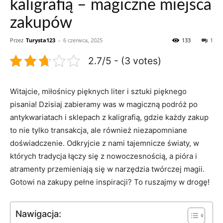
kaligrafią – magiczne miejsca
zakupów
Przez
Turysta123
-
6 czerwca, 2025
133
1
2.7/5 - (3 votes)
Witajcie, miłośnicy pięknych liter ⁢i⁤ sztuki pięknego
pisania!⁣ Dzisiaj zabieramy was w magiczną podróż po‍
antykwariatach i sklepach‌ z kaligrafią, gdzie ⁤każdy ⁤zakup
to nie ​tylko transakcja, ale również niezapomniane
doświadczenie. Odkryjcie z nami tajemnicze światy, w
których tradycja łączy się z nowoczesnością, a pióra i
atramenty przemieniają się w narzędzia ⁢twórczej magii.
Gotowi na ‌zakupy pełne inspiracji? To ruszajmy w drogę!
Nawigacja: