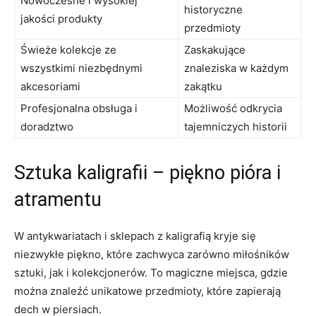
Nowoczesne i wysokiej
historyczne
jakości produkty
przedmioty
Świeże kolekcje ze‌
Zaskakujące
wszystkimi niezbędnymi
znaleziska w każdym
akcesoriami
zakątku
Profesjonalna⁢ obsługa⁤ i
Możliwość odkrycia⁤
doradztwo
tajemniczych historii
Sztuka ‍kaligrafii –⁤ piękno pióra i
atramentu
W antykwariatach i sklepach z kaligrafią ⁣kryje się
niezwykłe ​piękno, które zachwyca zarówno miłośników​
sztuki, jak i ​kolekcjonerów. To ⁣magiczne ⁤miejsca, gdzie
można ‌znaleźć unikatowe‍ przedmioty, które zapierają‍
dech w piersiach.