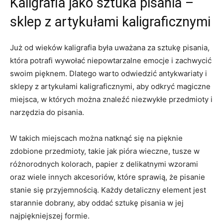
Kaligrafia jako ⁢sztuka pisania –
sklep z ⁣artykułami kaligraficznymi
Już od wieków kaligrafia była uważana ‌za sztukę pisania,
która potrafi wywołać niepowtarzalne emocje i ⁣zachwycić
swoim pięknem. Dlatego ‌warto odwiedzić antykwariaty i
sklepy z artykułami kaligraficznymi, ​aby odkryć⁤ magiczne‌
miejsca, w których można znaleźć ⁢niezwykłe​ przedmioty ‌i
narzędzia do pisania.
W takich ​miejscach można natknąć się ⁢na pięknie
zdobione przedmioty, ⁢takie jak pióra wieczne, ⁤tusze w
różnorodnych kolorach, papier​ z delikatnymi wzorami
oraz wiele innych ⁣akcesoriów, które‌ sprawią, że pisanie
stanie się przyjemnością. Każdy detaliczny element​ jest
starannie ⁢dobrany, aby‍ oddać sztukę pisania w jej
⁢najpiękniejszej‍ formie.