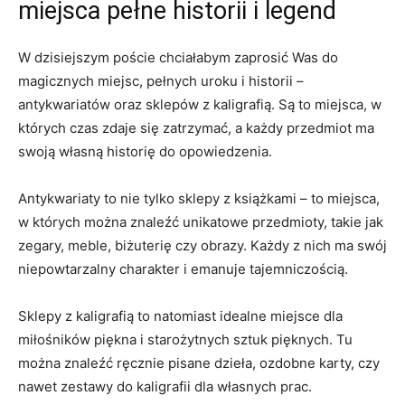
miejsca ⁤pełne historii i legend
W dzisiejszym poście chciałabym zaprosić Was⁣ do
magicznych miejsc, pełnych uroku⁣ i historii ⁢–
antykwariatów oraz sklepów z kaligrafią. Są ⁤to miejsca, ​w‌
których czas zdaje się ‌zatrzymać, ‍a każdy przedmiot⁣ ma​
swoją własną historię do opowiedzenia.
Antykwariaty to nie tylko sklepy z książkami‌ – to miejsca,
w⁣ których można znaleźć⁣ unikatowe przedmioty, takie jak
zegary, meble, biżuterię czy ​obrazy. Każdy ⁢z nich ma swój
niepowtarzalny charakter i ‌emanuje tajemniczością.
Sklepy z kaligrafią to natomiast idealne miejsce dla
miłośników piękna ‌i starożytnych sztuk pięknych. ⁤Tu
‌można znaleźć ręcznie​ pisane dzieła, ozdobne karty, czy
nawet zestawy do kaligrafii⁢ dla ​własnych prac.