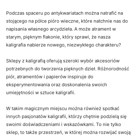
Podczas spaceru po antykwariatach⁢ można ‌natrafić na
stojącego na półce pióro wieczne, które natchnie nas ‌do
napisania własnego arcydzieła. A może atrament w
starym, pięknym flakonie, który sprawi, że nasza
kaligrafia nabierze nowego, niezwykłego charakteru?
Sklepy z kaligrafią oferują szeroki wybór ⁢akcesoriów⁢
potrzebnych do tworzenia⁢ pięknych dzieł. Różnorodność
piór, atramentów i papierów inspiruje do
eksperymentowania ⁤oraz doskonalenia ​swoich
umiejętności w sztuce⁣ kaligrafii.
W ⁣takim magicznym ‌miejscu można⁣ również spotkać ​
innych pasjonatów kaligrafii, którzy chętnie podzielą się
swoimi ⁤doświadczeniami‍ i wskazówkami. To nie tylko
sklep,⁣ to także przestrzeń, w której​ można rozwijać swoją