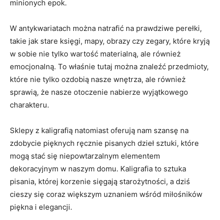
minionych epok.
W ⁢antykwariatach można natrafić na prawdziwe perełki,
takie jak stare księgi, mapy, obrazy czy⁢ zegary, ‍które ⁢kryją
w sobie nie tylko wartość materialną,⁢ ale również
emocjonalną. To właśnie tutaj można znaleźć przedmioty,
które nie tylko ozdobią ‌nasze wnętrza, ale również
sprawią, że nasze otoczenie⁣ nabierze wyjątkowego
charakteru.
Sklepy z kaligrafią natomiast oferują ‍nam szansę na
zdobycie pięknych⁤ ręcznie pisanych dzieł ⁢sztuki, które
mogą stać się niepowtarzalnym elementem
dekoracyjnym w naszym domu. ⁣Kaligrafia to‌ sztuka
⁣pisania, której⁢ korzenie sięgają starożytności, a dziś
cieszy się‍ coraz większym uznaniem wśród miłośników
⁤piękna i elegancji.