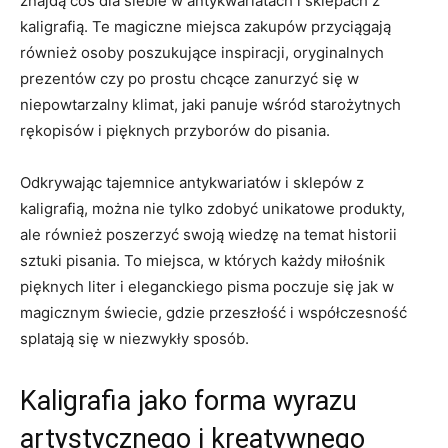
znajdą coś dla siebie w⁢ antykwariatach i sklepach z
kaligrafią. Te magiczne miejsca zakupów przyciągają
również osoby⁢ poszukujące inspiracji,⁢ oryginalnych
prezentów czy po⁣ prostu ‍chcące zanurzyć się w
niepowtarzalny klimat, jaki panuje wśród ⁤starożytnych
rękopisów i pięknych przyborów do⁣ pisania.
Odkrywając tajemnice‍ antykwariatów i ‌sklepów z
kaligrafią, ‌można nie tylko zdobyć unikatowe produkty,
ale również ‌poszerzyć swoją wiedzę na temat historii
sztuki pisania. To miejsca, ⁤w‍ których każdy miłośnik
‌pięknych liter‍ i eleganckiego pisma ⁣poczuje się⁢ jak w
magicznym świecie, ‌gdzie przeszłość‌ i‍ współczesność⁤
splatają się w niezwykły sposób.
Kaligrafia jako forma wyrazu​
artystycznego i kreatywnego