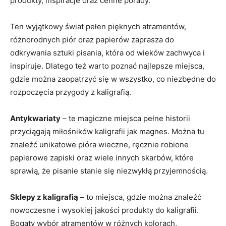
produkty, inspiracje oraz ​cenne porady.
Ten wyjątkowy świat pełen pięknych ‌atramentów,​
różnorodnych piór⁢ oraz papierów zaprasza ⁤do
odkrywania sztuki pisania, która od wieków zachwyca i
inspiruje. ‌Dlatego‌ też warto poznać najlepsze miejsca,
gdzie można zaopatrzyć​ się w wszystko, co niezbędne do
rozpoczęcia przygody z kaligrafią.
Antykwariaty
– ‌te​ magiczne miejsca pełne historii
przyciągają miłośników kaligrafii jak magnes. Można tu
znaleźć unikatowe pióra wieczne, ręcznie robione ​
papierowe zapiski oraz wiele ⁢innych skarbów, które
sprawią,‌ że pisanie stanie się niezwykłą przyjemnością.
Sklepy z kaligrafią
–⁢ to miejsca, gdzie można znaleźć
⁤nowoczesne i⁤ wysokiej jakości produkty do kaligrafii.
Bogaty wybór atramentów w różnych kolorach,