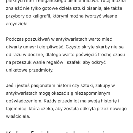
pięknych liter i ​eleganckiego‍ piśmiennictwa. Tutaj można
znaleźć nie tylko gotowe dzieła sztuki pisania,​ ale także
przybory do kaligrafii, którymi można tworzyć własne
arcydzieła.
Podczas ​poszukiwań w antykwariatach warto ‍mieć
otwarty umysł⁣ i cierpliwość. Często ⁢skryte skarby ​nie są
od razu‌ widoczne, ⁢dlatego warto poświęcić trochę czasu
na przeszukiwanie ‍regałów i szafek, aby odkryć
unikatowe przedmioty.
Jeśli jesteś pasjonatem historii czy sztuki,‍ zakupy w
antykwariatach mogą okazać się niezapomnianym
doświadczeniem. Każdy przedmiot ma swoją historię i⁤
tajemnicę, która​ czeka, aby⁣ została odkryta przez nowego
właściciela.