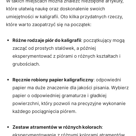
W takich ⁢miejscach można znaleźć niezbędne artykuły,
które ułatwią⁢ naukę oraz⁣ doskonalenie swoich
umiejętności w kaligrafii. Oto kilka przydatnych rzeczy,
które warto zaopatrzyć się na ‌początek:
Różne ‍rodzaje ⁣piór‍ do kaligrafii
: początkujący mogą
zacząć od prostych stalówek, a później
eksperymentować‌ z piórami ⁣o różnych⁣ kształtach i
grubościach.
Ręcznie ‍robiony papier kaligraficzny
: odpowiedni
papier ma duże znaczenie dla ⁢jakości pisania. Wybierz
papier o ‌odpowiedniej ​gramaturze i‍ gładkiej
powierzchni, który pozwoli⁣ na precyzyjne wykonanie
każdego pociągnięcia piórem.
Zestaw atramentów w ⁢różnych kolorach
:
eksperymentowanie z różnymi kolorami atramentów