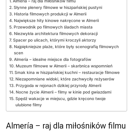
Almería ⁣– raj dla miłośników filmu
Słynne plenery filmowe w hiszpańskiej pustyni
Historia filmowych ⁢produkcji w Almerii
Największe hity kinowe nakręcone ‌w Almerii
Przewodnik po filmowych śladach​ miasta
Niezwykła architektura filmowych dekoracji
Spacer po ulicach, którymi kroczyli aktorzy
Najpiękniejsze plaże, które były scenografią filmowych
scen
Almería – idealne ⁤miejsce ⁤dla fotografów
Muzeum filmowe w Almerii – skarbnica wspomnień
Smak kina w hiszpańskiej kuchni – restauracje filmowe
Niezapomniane widoki, które zachwyciły reżyserów
Przygoda w rejonach dzikiej przyrody‍ Almerii
Nocne życie‌ Almerii – filmy w kinie pod‌ gwiazdami
Spędź wakacje w miejscu, gdzie kręcono twoje
ulubione filmy
Almería ⁣– raj dla miłośników filmu