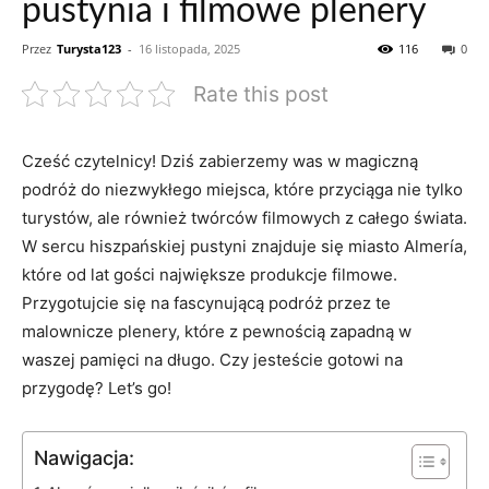
pustynia i filmowe plenery
Przez
Turysta123
-
16 listopada, 2025
116
0
Rate this post
Cześć czytelnicy! Dziś zabierzemy⁣ was w magiczną
podróż do niezwykłego ⁤miejsca, które ⁢przyciąga nie tylko
turystów, ale również twórców⁤ filmowych​ z całego świata.
W sercu‌ hiszpańskiej pustyni znajduje się miasto Almería,
które od ⁢lat gości największe produkcje filmowe.
Przygotujcie się na fascynującą podróż przez te
malownicze plenery, które z pewnością zapadną w
waszej pamięci na długo. Czy jesteście gotowi na
przygodę? Let’s go!
Nawigacja: