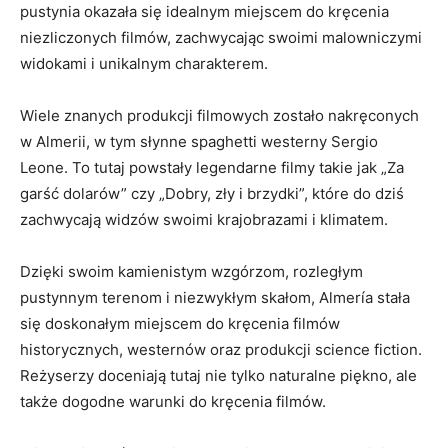
pustynia okazała się idealnym miejscem do kręcenia
niezliczonych filmów, ‌zachwycając swoimi malowniczymi
widokami i unikalnym charakterem.
Wiele znanych produkcji filmowych zostało nakręconych
w Almerii, w tym słynne⁣ spaghetti westerny Sergio
Leone. To tutaj powstały legendarne ⁢filmy takie jak⁢ „Za
garść dolarów” czy „Dobry, zły i brzydki”, które do dziś
zachwycają widzów swoimi krajobrazami i⁣ klimatem.
Dzięki swoim kamienistym wzgórzom, rozległym
pustynnym terenom i niezwykłym skałom, Almería stała⁣
się doskonałym miejscem⁢ do kręcenia filmów
historycznych, westernów oraz produkcji science fiction.
Reżyserzy doceniają tutaj nie tylko naturalne piękno, ale
także dogodne warunki do kręcenia filmów.