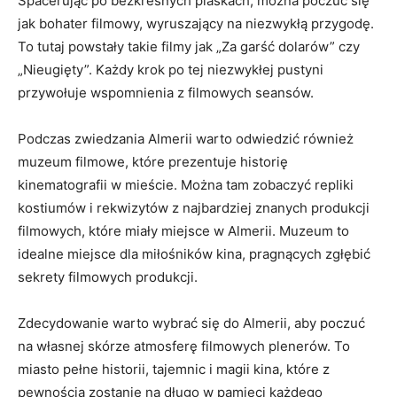
Spacerując po bezkresnych piaskach, można poczuć się
jak bohater filmowy, wyruszający na niezwykłą‍ przygodę.
To tutaj powstały takie filmy jak „Za garść ⁢dolarów” czy
„Nieugięty”. ⁢Każdy krok po tej niezwykłej pustyni
przywołuje wspomnienia ‍z ‌filmowych seansów.
Podczas zwiedzania Almerii warto odwiedzić również
⁢muzeum filmowe, ‌które prezentuje​ historię
kinematografii w mieście. Można tam zobaczyć repliki
kostiumów i rekwizytów z ‍najbardziej znanych produkcji
⁣filmowych, które miały miejsce w Almerii. Muzeum to
idealne miejsce dla miłośników kina, ​pragnących zgłębić
sekrety filmowych produkcji.
Zdecydowanie warto wybrać się do Almerii, aby poczuć
na ⁣własnej skórze atmosferę filmowych plenerów. To
miasto pełne historii, tajemnic i magii kina, ⁢które z
pewnością zostanie na długo⁢ w ​pamięci ⁣każdego