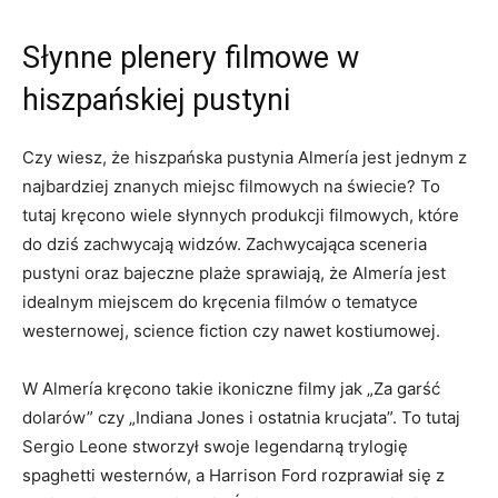
Słynne plenery filmowe w
hiszpańskiej pustyni
Czy wiesz, że hiszpańska pustynia Almería jest jednym z
najbardziej znanych miejsc filmowych na ‍świecie? To
tutaj kręcono wiele słynnych ⁣produkcji filmowych, które
do dziś zachwycają widzów. Zachwycająca ​sceneria
pustyni⁢ oraz bajeczne plaże sprawiają, że Almería jest
idealnym miejscem do kręcenia filmów o tematyce⁤
westernowej, science fiction‌ czy⁣ nawet kostiumowej.
W⁣ Almería​ kręcono takie ikoniczne filmy jak „Za‌ garść
‌dolarów” czy „Indiana Jones i ‍ostatnia krucjata”. To tutaj
Sergio Leone stworzył swoje legendarną trylogię
spaghetti westernów, a Harrison Ford ‌rozprawiał się z