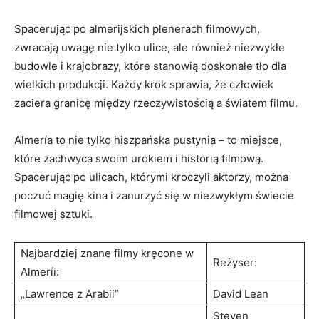
Spacerując po ​almerijskich plenerach ​filmowych,
zwracają uwagę nie tylko ulice, ale również niezwykłe
budowle i krajobrazy,​ które⁤ stanowią doskonałe tło dla⁣
wielkich produkcji.⁣ Każdy krok sprawia, że człowiek
zaciera granicę między rzeczywistością​ a światem filmu.
Almería to⁤ nie tylko hiszpańska pustynia – to miejsce,
które zachwyca swoim urokiem i historią filmową.
Spacerując po ulicach, którymi ‍kroczyli aktorzy, można
poczuć magię kina i zanurzyć się w niezwykłym świecie
filmowej sztuki.
Najbardziej znane filmy⁣ kręcone w
Reżyser:
Almeríi:
„Lawrence z Arabii”
David Lean
Steven