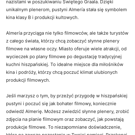
nazistami w poszukiwaniu Świętego ​Graala. Dzięki
unikalnym plenerom, pustyni Almería stała⁢ się⁤ symbolem
kina klasy B i produkcji kultowych.
Almería‌ przyciąga nie tylko filmowców, ⁣ale także turystów
z całego świata, którzy ⁤chcą zobaczyć słynne plenery
filmowe na własne oczy. Miasto oferuje wiele atrakcji, od
wycieczek po plany filmowe po degustację tradycyjnej
kuchni‍ hiszpańskiej. To idealne miejsce ‌dla miłośników
kina i podróży, którzy chcą ⁣poczuć klimat ulubionych
produkcji filmowych.
Jeśli marzysz o tym, by⁢ przeżyć przygodę w hiszpańskiej
pustyni i poczuć ⁢się jak bohater filmowy, koniecznie
odwiedź Almerię. Możesz ⁢zwiedzić słynne plenery, zrobić
zdjęcia na planie filmowym oraz zobaczyć, jak powstają
produkcje filmowe. To niezapomniane doświadczenie,
które na zawsze pozostanie w Twojej pamięci. Przekonaj