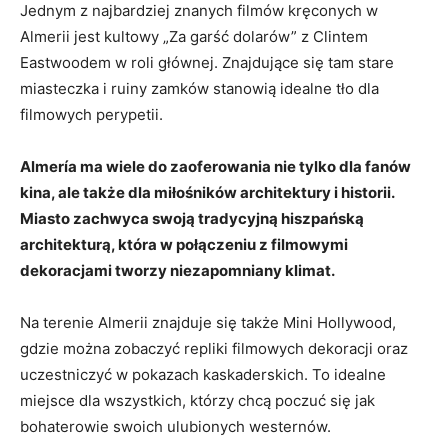
Jednym z najbardziej znanych⁢ filmów kręconych w
Almerii jest kultowy „Za⁤ garść dolarów” z Clintem
Eastwoodem⁢ w roli ⁤głównej. Znajdujące się tam stare
miasteczka i ruiny zamków stanowią idealne ⁤tło ‍dla
filmowych perypetii.
Almería ma wiele do zaoferowania ⁢nie tylko dla fanów
kina, ale także ‍dla miłośników architektury i historii.
Miasto zachwyca swoją tradycyjną hiszpańską
⁤architekturą, która w połączeniu z filmowymi
dekoracjami tworzy niezapomniany klimat.
Na terenie Almerii znajduje⁤ się także Mini Hollywood,
gdzie‌ można zobaczyć repliki filmowych dekoracji oraz
uczestniczyć w pokazach kaskaderskich. To idealne
miejsce dla wszystkich, którzy chcą poczuć się jak
bohaterowie ‌swoich ulubionych westernów.