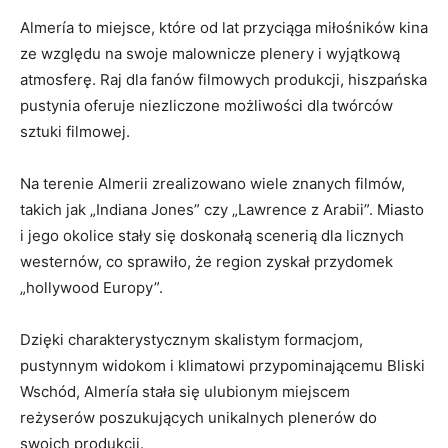
Almería to miejsce, które od lat przyciąga ​miłośników kina
ze względu na ‍swoje malownicze plenery ‌i wyjątkową
atmosferę. Raj dla fanów filmowych produkcji, hiszpańska
pustynia oferuje niezliczone możliwości ​dla twórców
⁢sztuki​ filmowej.
Na⁢ terenie Almerii zrealizowano wiele znanych filmów,
takich jak „Indiana Jones” czy „Lawrence z Arabii”. Miasto
⁣i jego okolice stały się ​doskonałą‌ scenerią dla licznych
westernów, co sprawiło, że region zyskał przydomek
„hollywood Europy”.
Dzięki charakterystycznym skalistym formacjom, ​
pustynnym widokom i klimatowi przypominającemu Bliski
Wschód, Almería stała się ulubionym miejscem
reżyserów poszukujących unikalnych ‌plenerów do
swoich⁢ produkcji.