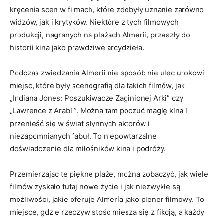
kręcenia scen w filmach, ‌które zdobyły​ uznanie zarówno
widzów, jak i krytyków. ​Niektóre z tych⁤ filmowych
produkcji, nagranych na plażach Almerii, przeszły do
historii⁢ kina jako prawdziwe arcydzieła.
Podczas zwiedzania Almerii nie sposób nie ulec urokowi
miejsc,⁤ które były scenografią dla takich filmów, jak
„Indiana Jones: Poszukiwacze ​Zaginionej Arki” czy
„Lawrence z Arabii”. ⁤Można tam poczuć magię‍ kina i
przenieść się w świat słynnych aktorów i
niezapomnianych fabuł. To niepowtarzalne
doświadczenie dla miłośników kina i podróży.
Przemierzając te piękne plaże, można zobaczyć, jak wiele
filmów zyskało ⁣tutaj nowe życie i jak niezwykłe są
możliwości, jakie oferuje Almería jako plener filmowy. To
miejsce, gdzie rzeczywistość miesza się z fikcją, a każdy​