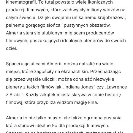
kinematografii. To tutaj powstało wiele ikonicznych
produkcji filmowych, które zachwyciły ​miliony widzów na
całym świecie.‍ Dzięki⁣ swojemu unikalnemu krajobrazowi,
pełnemu gorącego słońca ​i pustynnych obszarów,
Almeria stała się ulubionym miejscem producentów
filmowych, poszukujących idealnych ‍plenerów do swoich⁤
dzieł.
Spacerując ulicami Almerii, można natrafić na wiele⁢
miejsc, które zagościły⁤ na ekranach kin. Przechadzając
się przez wąskie uliczki, można odnaleźć niezwykłe
plenery z takich ⁣filmów jak „Indiana Jones” czy „Lawrence
z Arabii”. Każdy ⁣zakątek miasta skrywa w sobie historię
filmową, ⁢która przybliża widzom magię⁣ kina.
Almeria ‌to nie tylko miasto, ale‍ także ogromna pustynia,
która stanowi idealne tło dla produkcji filmowych.