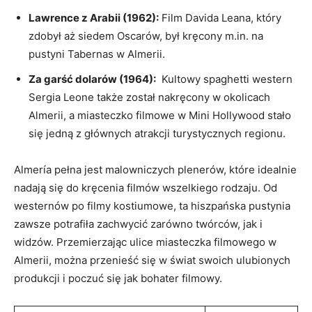
Lawrence z Arabii (1962):
Film⁤ Davida Leana, który
zdobył aż siedem Oscarów, był kręcony m.in. na⁢
pustyni Tabernas w Almerii.
Za garść dolarów ⁤(1964):
​ Kultowy⁤ spaghetti western
Sergia Leone także został nakręcony w okolicach
Almerii, ⁤a ‌miasteczko filmowe w Mini Hollywood stało
się⁣ jedną z głównych atrakcji turystycznych regionu.
Almería pełna ⁣jest ⁤malowniczych​ plenerów, które idealnie
nadają ⁢się do​ kręcenia⁢ filmów wszelkiego rodzaju. Od
westernów po filmy‍ kostiumowe, ta hiszpańska pustynia
zawsze potrafiła zachwycić zarówno twórców, jak i
widzów. Przemierzając ulice miasteczka filmowego w​
Almerii, można przenieść się ⁣w świat swoich ulubionych
produkcji i poczuć się jak bohater filmowy.