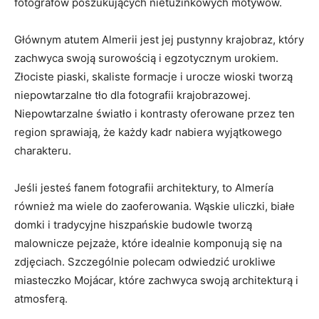
‍fotografów poszukujących nietuzinkowych motywów.
Głównym⁣ atutem Almerii jest jej pustynny krajobraz, który
zachwyca swoją surowością i egzotycznym ⁢urokiem.
Złociste piaski, skaliste formacje i urocze wioski​ tworzą
niepowtarzalne ⁢tło ‌dla fotografii krajobrazowej.
Niepowtarzalne światło i kontrasty oferowane przez ten
region sprawiają, ⁣że każdy kadr nabiera ‌wyjątkowego
charakteru.
Jeśli jesteś fanem fotografii ​architektury, to​ Almería
również ma wiele ​do zaoferowania. Wąskie uliczki, białe
domki i tradycyjne hiszpańskie budowle tworzą
malownicze pejzaże, które idealnie komponują ⁢się na
zdjęciach. Szczególnie polecam odwiedzić urokliwe⁢
miasteczko Mojácar, które zachwyca swoją‌ architekturą i
atmosferą.